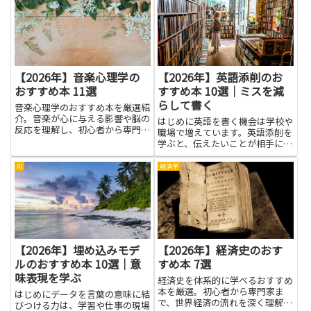
【2026年】音楽心理学の
【2026年】英語添削のお
おすすめ本 11選
すすめ本 10選｜ミスを減
らして書く
音楽心理学のおすすめ本を厳選紹
介。音楽が心に与える影響や脳の
はじめに英語を書く機会は学校や
反応を理解し、初心者から専門家
職場で増えています。英語添削を
まで幅広く学べます。
学ぶと、伝えたいことが相手に正
しく伝わるように整える力がつき
ます。文のつながりをそろえ、不
AI
経済学
要な繰り返しを減らすことで、読
みやすさがぐんと上がります。ミ
スを減らして書くコツは、文法
の...
【2026年】埋め込みモデ
【2026年】経済史のおす
ルのおすすめ本 10選｜意
すめ本 7選
味表現を学ぶ
経済史を体系的に学べるおすすめ
本を厳選。初心者から専門家ま
はじめにデータを言葉の意味に結
で、世界経済の流れを深く理解で
びつける力は、学習や仕事の現場