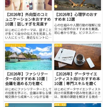
言...
【2026年】外向型のコミ
【2026年】心理学のおす
ュニケーション本おすすめ
すめ本 12選
10選｜話しすぎを見直す
心の仕組みや人間行動の理解に役
立つ心理学のおすすめ本を厳選。
はじめにこのテーマは、話すこと
初心者から学生、ビジネスパーソ
が多くて自分の伝え方を見直した
ンまで幅広く対応します。
い人にとって、身近なヒントにな
ります。外向型のコミュニケーシ
ョンという考え方は、どんな場面
コミュニケーション
統計学
でも自分と相手の気持ちをより近
づけるコツを探す手がかりです。
まずは自分の話の量とタイミン
グ...
【2026年】ファシリテー
【2026年】データサイエ
ターのおすすめ本 10選｜
ンティスト向けおすすめ本
会議を進める力を磨く
10選｜専門スキルを磨く
はじめにファシリテーターとして
はじめにデータサイエンティスト
の役割を学ぶと、会議は単なる情
向けの実務書や読み物を選ぶとき
報交換から成果へとつながる場へ
は、現場の課題を解決する視点
変わります。話し合いの場を整
と、知識を日常の業務に落とし込
え、黙っている参加者の声を拾
むための手がかりを重視します。
AI
資格・検定