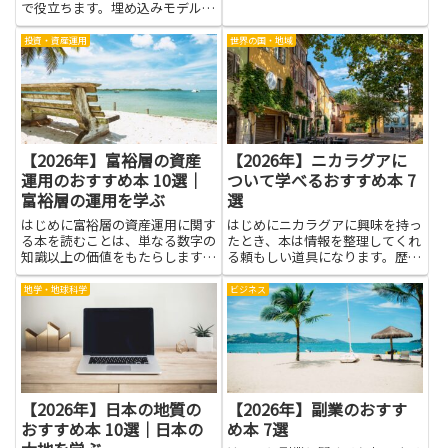
きる一冊を紹介しています。
で役立ちます。埋め込みモデルの
意味表現を学ぶと、文章のつなが
りを理解しやすくなり、長い文章
投資・資産運用
世界の国・地域
の要点も拾いやすくなります。初
心者でも、身近なニュースや教科
書の段落を手掛かりに練習で
き、...
【2026年】富裕層の資産
【2026年】ニカラグアに
運用のおすすめ本 10選｜
ついて学べるおすすめ本 7
富裕層の運用を学ぶ
選
はじめに富裕層の資産運用に関す
はじめにニカラグアに興味を持っ
る本を読むことは、単なる数字の
たとき、本は情報を整理してくれ
知識以上の価値をもたらします。
る頼もしい道具になります。歴史
運用戦略やリスク管理、税制や相
や文化、社会の仕組みや自然環境
続に関する基礎的な考え方を体系
について書かれた記述は、現地の
地学・地球科学
ビジネス
的に学べるため、自分の資産に対
背景や暮らしを理解する手がかり
する判断力が磨かれます。成功例
になります。旅行や仕事、研究、
や失敗例、実務的なケーススタ
ボランティア活動の準備として
デ...
具...
【2026年】日本の地質の
【2026年】副業のおすす
おすすめ本 10選｜日本の
め本 7選