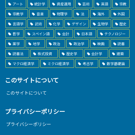
アート
統計学
資産運用
芸術
英語
宗教
宗教学
音楽
物理学
法
海外
外国
言語学
武術
化学
デザイン
生物学
歴史
哲学
スペイン語
会計
日本語
テクノロジー
薬学
地学
政治
政治学
映画
読書
読書法
株式投資
歴史学
会計学
建築
マクロ経済学
ミクロ経済学
考古学
数学基礎論
このサイトについて
このサイトについて
プライバシーポリシー
プライバシーポリシー