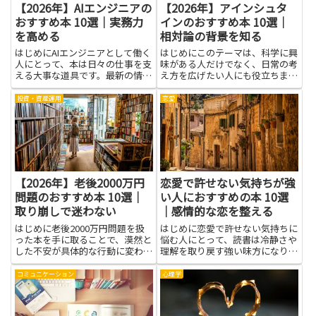
【2026年】AIエンジニアの
【2026年】アインシュタ
おすすめ本 10選｜実務力
インのおすすめ本 10選｜
を高める
相対論の背景を知る
はじめにAIエンジニアとして働く
はじめにこのテーマは、科学に興
人にとって、本は日々の仕事を支
味がある人だけでなく、日常の考
える大事な道具です。最新の情報
え方を広げたい人にも役立ちま
を追うだけでなく、実務力を高め
す。アインシュタインという名前
る役に立つ知識をしっかり身につ
を知ると、その人がどんな背景か
投資・資産運用
恋愛
けることで、案件の品質や作業の
ら理論を生み出したのかをたどる
効率がアップします。この記事で
楽しさがあります。相対論の背景
は、現場で実際に役立つ視点を...
を知ることで、時間と空間の感覚
が...
【2026年】老後2000万円
恋愛で許せない気持ちが強
問題のおすすめ本 10選｜
い人におすすめの本 10選
取り崩しで迷わない
｜感情的な恋を整える
はじめに老後2000万円問題を扱
はじめに恋愛で許せない気持ちに
った本を手に取ることで、漠然と
悩む人にとって、読書は冷静さや
した不安が具体的な行動に変わり
理解を取り戻す強い味方になりま
ます。年金や貯蓄、投資、保険と
す。感情的な恋を整えるための知
いった基礎知識を整理でき、生活
識や視点を得ることで、自分の感
コミュニケーション
心理学
費の見直しや収入の確保に向けた
情を客観的に見つめ直し、怒りや
具体案が見えてきます。特に取り
悲しみの根っこを見つけやすくな
崩しの考え方や順序、税や手続...
ります。本から学べば、相手の