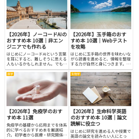
い、議論が長引く原因を減らすコ
本記事は、統計の基礎からデータ
ツを知るだけで、集まりの力を引
加工、機械学習の実践的な使い
き出す力が高まります。本を手に
方、データ可視化や成果の伝え方
取る...
まで...
【2026年】ノーコードAIの
【2026年】玉手箱のおす
おすすめ本 10選｜非エン
すめ本 10選｜Webテスト
ジニアでも作れる
を攻略
はじめにノーコードAIという言葉
はじめに玉手箱の世界を味わいな
を耳にすると、難しそうに思える
がら読書を進めると、情報を整理
人もいるかもしれません。でも実
する力が自然と身につきます。こ
際には、プログラミングの知識が
の記事は、玉手箱に関連する本を
なくてもAIの力を日常の作業に取
通じて、登場人物の行動の理由を
医学
生物学
り入れる道が広がっています。こ
読み解く力と、要点をまとめる力
の記事では、初心者にもやさしく
を育てるヒントを紹介します。難
読み進められるノーコードA...
しい言葉を無理に覚えず、身近
な...
【2026年】免疫学のおす
【2026年】生命科学英語
すめ本 11選
のおすすめ本 10選｜論文
読解に役立つ
免疫学の基礎から応用までを体系
的に学べるおすすめ本を厳選紹
はじめに研究を進める人や授業で
介。初学者から医療・研究関係者
英語の論文を読みたい人にとっ