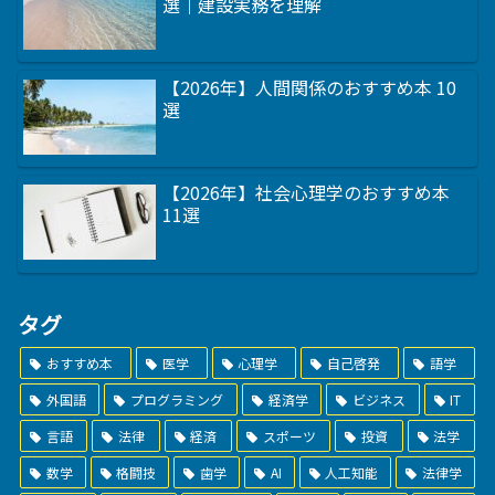
選｜建設実務を理解
【2026年】人間関係のおすすめ本 10
選
【2026年】社会心理学のおすすめ本
11選
タグ
おすすめ本
医学
心理学
自己啓発
語学
外国語
プログラミング
経済学
ビジネス
IT
言語
法律
経済
スポーツ
投資
法学
数学
格闘技
歯学
AI
人工知能
法律学