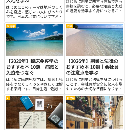
大地を学ぶ
はじめに副業に関する信頼できる
書籍を読むと、必要な知識と実践
はじめにこのテーマは地球のしく
の道筋を効率よく身につけること
みを身近に感じたい人にぴったり
ができます。基本的な考え方や収
です。日本の地質について学ぶ
益化の仕組み、具体的な作業手順
と、私たちの住む土地がどう生ま
や時間配分のコツ、税や法務の注
れ、どう変化してきたのかを知る
生物学
法律
意点などを体系的に理解できるた
ことができます。山と海の境界や
め、無駄な試行錯誤を減らせま
川の流れ方、長い時間の中で形づ
す...
くられた地層の話などを、難しく
な...
【2026年】臨床免疫学の
【2026年】副業と法律の
おすすめ本 10選｜病気と
おすすめ本 10選｜会社員
免疫をつなぐ
の注意点を学ぶ
はじめに臨床免疫学は、病気と免
はじめに副業と法律を身につける
疫をつなぐしくみをやさしく理解
ことは、会社員が安全に収入を増
する学問です。日常生活で起きる
やすための大切な準備になりま
感染症の成り立ちや、アレルギ
す。副業を始める際には、就業規
ー、自己免疫のしくみを身近な例
則や兼業の可否、労働時間と休
AI
物理学
で学ぶと、体の働きが見えるよう
息、税務処理、契約書や著作権、
になります。難しい専門語も段階
個人情報保護といった法律的な側
的に説明される本を選べば、読み
面を理解しておくことが肝心で
進...
す。こ...