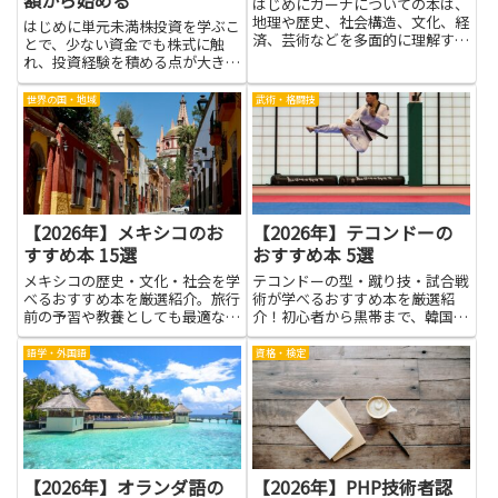
はじめにガーナについての本は、
地理や歴史、社会構造、文化、経
はじめに単元未満株投資を学ぶこ
済、芸術などを多面的に理解する
とで、少ない資金でも株式に触
ためのしっかりした手がかりにな
れ、投資経験を積める点が大きな
ります。旅行や留学、仕事で関わ
メリットです。本を通して、単元
る際の基礎知識を固めるだけでな
未満株投資の仕組みや注文方法、
世界の国・地域
武術・格闘技
く、現地の暮らしぶりや人々の価
手数料の考え方、分散投資やリス
値観、言葉づかいに触れること
ク管理の基本を身につけられま
で...
す。具体的な事例や図解で読みや
すい...
【2026年】メキシコのお
【2026年】テコンドーの
すすめ本 15選
おすすめ本 5選
メキシコの歴史・文化・社会を学
テコンドーの型・蹴り技・試合戦
べるおすすめ本を厳選紹介。旅行
術が学べるおすすめ本を厳選紹
前の予習や教養としても最適な一
介！初心者から黒帯まで、韓国発
冊がきっと見つかります。
の武道を深く学べる一冊を紹介。
語学・外国語
資格・検定
【2026年】オランダ語の
【2026年】PHP技術者認