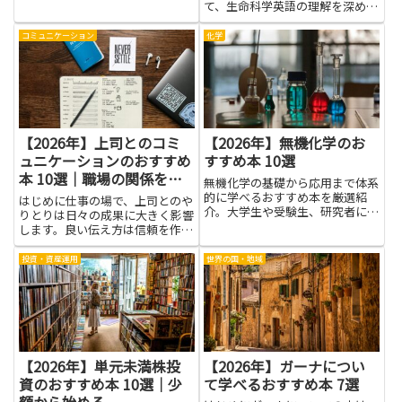
まで幅広く役立つ一冊が揃いま
て、生命科学英語の理解を深める
す。
ことは大きな助けになります。難
しい用語や長い文は避けず、意味
コミュニケーション
化学
を短く整理する練習が役立つから
です。これらの本は、専門用語の
基礎から始まり、実際の論文の読
み...
【2026年】上司とのコミ
【2026年】無機化学のお
ュニケーションのおすすめ
すすめ本 10選
本 10選｜職場の関係を良
無機化学の基礎から応用まで体系
くする
的に学べるおすすめ本を厳選紹
はじめに仕事の場で、上司とのや
介。大学生や受験生、研究者にも
りとりは日々の成果に大きく影響
最適な内容です。
します。良い伝え方は信頼を作
り、言い間違いや誤解を減らしま
す。相手の期待を読み取り、適切
投資・資産運用
世界の国・地域
な質問をする練習を続けること
で、業務の進行がスムーズにな
り、ミスも減ります。聴く力を高
めると...
【2026年】単元未満株投
【2026年】ガーナについ
資のおすすめ本 10選｜少
て学べるおすすめ本 7選
額から始める