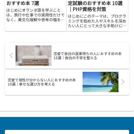
おすすめ本 7選
定試験のおすすめ本 10選
｜PHP資格を対策
はじめにオランダ語を学ぶこと
は、旅行や仕事での実用性だけで
はじめにこのテーマは、プログラ
なく、異文化理解や思考の幅を広
ミングを始めた人やスキルを深め
げる効果があります。語彙や文法
たい人にとって大きな手助けにな
に触れると、現地のニュースや文
ります。特に PHP技術者認定試
学を原語で楽しめるようになり、
験を目指す人には、どんな本を手
ネイティブとの会話で自信を持て
に取ると理解が深まるかを知るこ
る場面が増えます。本記事では、
とが近道です。読書は、難しいと
学...
ころを丁寧に解く手がかりにな...
恋愛で告白の返事待ちの人におすすめの本
10選｜告白の不安を整える
恋愛で相性が分からない人におすすめの本
10選｜幸せな選び方を考える