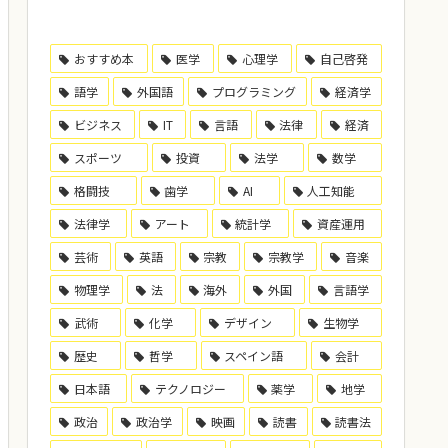
おすすめ本
医学
心理学
自己啓発
語学
外国語
プログラミング
経済学
ビジネス
IT
言語
法律
経済
スポーツ
投資
法学
数学
格闘技
歯学
AI
人工知能
法律学
アート
統計学
資産運用
芸術
英語
宗教
宗教学
音楽
物理学
法
海外
外国
言語学
武術
化学
デザイン
生物学
歴史
哲学
スペイン語
会計
日本語
テクノロジー
薬学
地学
政治
政治学
映画
読書
読書法