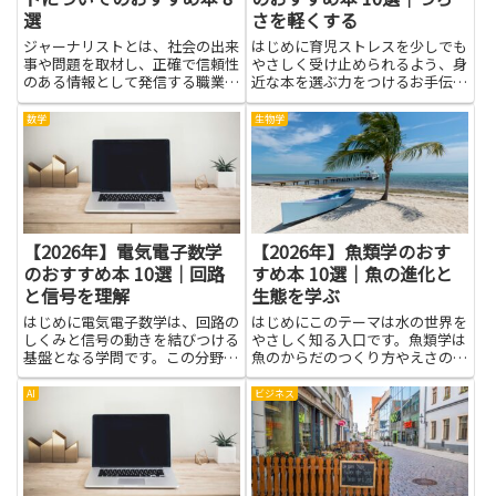
選
さを軽くする
ジャーナリストとは、社会の出来
はじめに育児ストレスを少しでも
事や問題を取材し、正確で信頼性
やさしく受け止められるよう、身
のある情報として発信する職業の
近な本を選ぶ力をつけるお手伝い
人を指します。新聞、テレビ、雑
をします。育児は喜びと同時に大
誌、インターネットなど多様なメ
きな負担になることがあります。
数学
生物学
ディアを通じて報道を行い、社会
そんなとき、同じ経験を持つ人の
の透明性や民主主義の維持に貢献
声や専門家の考え方を知ると、気
します。事実を見極め、客観的
持ちが楽になり、毎日の子育て
な...
が...
【2026年】電気電子数学
【2026年】魚類学のおす
のおすすめ本 10選｜回路
すめ本 10選｜魚の進化と
と信号を理解
生態を学ぶ
はじめに電気電子数学は、回路の
はじめにこのテーマは水の世界を
しくみと信号の動きを結びつける
やさしく知る入口です。魚類学は
基盤となる学問です。この分野を
魚のからだのつくり方やえさの取
学ぶと、抵抗・コンデンサ・コイ
り方、くらしの秘密を、絵や写真
ルなどの基本要素がそれぞれどう
と一緒に分かりやすく教えてくれ
AI
ビジネス
動くかを理解でき、複雑な回路図
ます。魚の進化と生態を学ぶとい
や信号の流れを頭の中で整理する
う視点を取り入れると、海や川の
力が身につきます。回路と信号
つながりが自然と見えてきま
を...
す。...