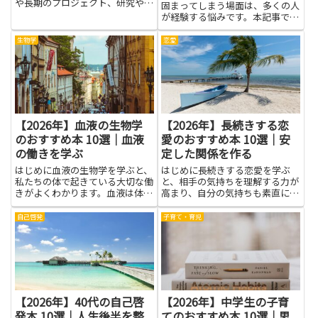
や長期のプロジェクト、研究や国
固まってしまう場面は、多くの人
際ビジネスでの判断力が高まりま
が経験する悩みです。本記事で
す。トーゴは小国ながら植民地期
は、そんな人に向けて役立つ本を
の歴史、エウェやカビエなどの多
集めました。読書を通して緊張の
生物学
恋愛
様な民族構成、リン鉱石やカカオ
仕組みや心の整え方、話し方のヒ
をめぐる経済構造、港湾や交易
ントを学べば、実際の会話で使え
路...
るコツが増えます。具体的な事例
や...
【2026年】血液の生物学
【2026年】長続きする恋
のおすすめ本 10選｜血液
愛のおすすめ本 10選｜安
の働きを学ぶ
定した関係を作る
はじめに血液の生物学を学ぶと、
はじめに長続きする恋愛を学ぶ
私たちの体で起きている大切な働
と、相手の気持ちを理解する力が
きがよくわかります。血液は体の
高まり、自分の気持ちも素直に伝
中を行き来して酸素を運び、老廃
えやすくなります。簡単に言え
物を片付け、病原体と戦う力を支
ば、ふたりで心地よく過ごせる方
自己啓発
子育て・育児
えています。こうした仕組みは、
法を知ることです。読み物には、
身近な健康管理にもつながるの
ほかの人の考え方や体験が載って
で、学校の授業だけでなく日常の
おり、すぐに使える工夫も見つか
疑...
りま...
【2026年】40代の自己啓
【2026年】中学生の子育
発本 10選｜人生後半を整
てのおすすめ本 10選｜思