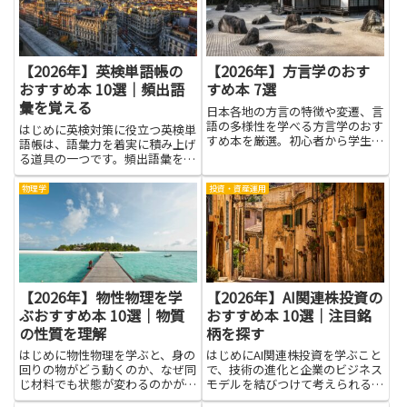
【2026年】英検単語帳の
【2026年】方言学のおす
おすすめ本 10選｜頻出語
すめ本 7選
彙を覚える
日本各地の方言の特徴や変遷、言
語の多様性を学べる方言学のおす
はじめに英検対策に役立つ英検単
すめ本を厳選。初心者から学生、
語帳は、語彙力を着実に積み上げ
教養として学びたい方にも最適。
る道具の一つです。頻出語彙を覚
えることで、長い文章にも目を通
すときの負担が減り、試験の選択
物理学
投資・資産運用
肢を見極めやすくなります。初め
て手に取る人でも、1日5分ずつ
続けられるシンプルな練習が見
つ...
【2026年】物性物理を学
【2026年】AI関連株投資の
ぶおすすめ本 10選｜物質
おすすめ本 10選｜注目銘
の性質を理解
柄を探す
はじめに物性物理を学ぶと、身の
はじめにAI関連株投資を学ぶこと
回りの物がどう動くのか、なぜ同
で、技術の進化と企業のビジネス
じ材料でも状態が変わるのかが、
モデルを結びつけて考えられるよ
ひとつの筋で見えてきます。原子
うになります。基礎的なAIの仕組