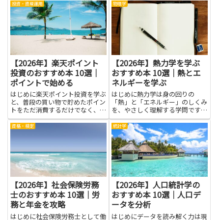
の動きや、金属が電気を流すしく
みや、事業化の段階、収益の源泉
投資・資産運用
物理学
み、結晶の形が物性にどう影響す
を理解すると、企業の強みや弱み
るかといった基本の考え方を、や
を見抜く力が育ち、注目銘柄を探
さしい言葉と身近な例で丁寧に
すときの判断材料が増えます...
理...
【2026年】楽天ポイント
【2026年】熱力学を学ぶ
投資のおすすめ本 10選｜
おすすめ本 10選｜熱とエ
ポイントで始める
ネルギーを学ぶ
はじめに楽天ポイント投資を学ぶ
はじめに熱力学は身の回りの
と、普段の買い物で貯めたポイン
「熱」と「エネルギー」のしくみ
トをただ消費するだけでなく、資
を、やさしく理解する学問です。
産形成の一部として活用する視点
日常の現象から科学の大きな発見
が得られます。ポイント特有のメ
まで、つながりを見つける手がか
資格・検定
統計学
リットや制約を理解すれば、手元
りになります。この記事では、熱
資金を増やす余地を広げつつ家計
力学を学ぶうえで役立つ本を紹介
管理の幅も広がります。書籍を
します。初めて学ぶ人にも安心し
通...
て読...
【2026年】社会保険労務
【2026年】人口統計学の
士のおすすめ本 10選｜労
おすすめ本 10選｜人口デ
務と年金を攻略
ータを分析
はじめに社会保険労務士として働
はじめにデータを読み解く力は現