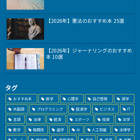
【2026年】憲法のおすすめ本 25選
【2026年】ジャーナリングのおすすめ
本 10選
タグ
おすすめ本
医学
心理学
自己啓発
語学
外国語
プログラミング
経済学
ビジネス
IT
言語
法律
経済
スポーツ
投資
法学
数学
格闘技
歯学
AI
人工知能
法律学
アート
統計学
資産運用
芸術
英語
宗教