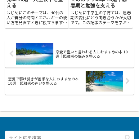
える
春期と勉強を支える
はじめにこのテーマは、40代の
はじめに中学生の子育ては、思春
人が自分の時間とエネルギーの使
期の変化にどう向き合うかが大切
い方を見直すときに役立ちます。
です。この記事のテーマを学ぶ
自己啓発本は、難しい言葉を避
と、子どもの気持ちを理解するコ
け、日常に取り入れやすい実例と
ツや、家庭の会話を楽にするヒン
具体的な行動のヒントを教えてく
トが見つかります。困ったときに
れます。人生後半を整えるには、
どう伝えるか、怒りを抑えて寄り
過去の経験から学びつつ新しい視
添うコツ、失敗を責めずに学びを
恋愛で重いと言われる人におすすめの本 10
点...
支...
選｜距離感の悩みを整える
恋愛で駆け引きが苦手な人におすすめの本
10選｜距離感の迷いを整える