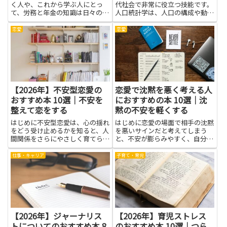
く人や、これから学ぶ人にとっ
代社会で非常に役立つ技能です。
て、労務と年金の知識は日々の業
人口統計学は、人口の構成や動向
務の土台になります。現場では、
をデータで説明する学問であり、
雇用や給与の相談、手続きの期限
出生・死亡・年齢構成・移動など
恋愛
恋愛
管理、年度更新といった場面で、
の要素を組み合わせて社会の仕組
専門的な判断が求められます。本
みを理解する手がかりを提供しま
を読むと、複雑な制度のしくみが
す。人口データを分析する力を
分...
身...
【2026年】不安型恋愛の
恋愛で沈黙を悪く考える人
おすすめ本 10選｜不安を
におすすめの本 10選｜沈
整えて恋をする
黙の不安を軽くする
はじめに不安型恋愛は、心の揺れ
はじめに恋愛の場面で相手の沈黙
をどう受け止めるかを知ると、人
を悪いサインだと考えてしまう
間関係をさらにやさしく育てられ
と、不安が膨らみやすく、自分ら
るテーマです。読み進めると、相
しく振る舞えなくなることがあり
手を急かさず自分の気持ちを素直
ます。こうした悩みに向き合うた
仕事・キャリア
子育て・育児
に伝える練習が身につき、誤解を
めに本を読むことは、有効な手段
減らす手がかりも見つかります。
のひとつです。本を通じて感情の
呼吸や日記、話す順番を整える
仕組みや沈黙が生まれる背景を知
コ...
る...
【2026年】ジャーナリス
【2026年】育児ストレス
トについてのおすすめ本 8
のおすすめ本 10選｜つら