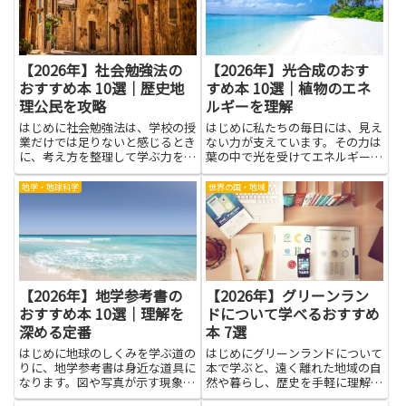
マインドセットまで幅広くカバ
が生まれ、イライラが減り、達
ー...
成...
【2026年】社会勉強法の
【2026年】光合成のおす
おすすめ本 10選｜歴史地
すめ本 10選｜植物のエネ
理公民を攻略
ルギーを理解
はじめに社会勉強法は、学校の授
はじめに私たちの毎日には、見え
業だけでは足りないと感じるとき
ない力が支えています。その力は
に、考え方を整理して学ぶ力を育
葉の中で光を受けてエネルギーに
てる手助けになります。歴史地理
変わる、光合成というしくみで
公民を攻略する力をつけたい人に
す。太陽の光は植物を動かし、私
地学・地球科学
世界の国・地域
とっては、身近な事例や図解のあ
たちの食べ物や空気にもつながり
る本が特に役立つでしょう。読み
ます。本記事は、この光合成をや
やすい文章と具体的な例がそろ
さしく学べる本を紹介します。難
っ...
し...
【2026年】地学参考書の
【2026年】グリーンラン
おすすめ本 10選｜理解を
ドについて学べるおすすめ
深める定番
本 7選
はじめに地球のしくみを学ぶ道の
はじめにグリーンランドについて
りに、地学参考書は身近な道具に
本で学ぶと、遠く離れた地域の自
なります。図や写真が示す現象
然や暮らし、歴史を手軽に理解で
を、文字だけでなく絵とともに理
きます。本を通じて得られるメリ