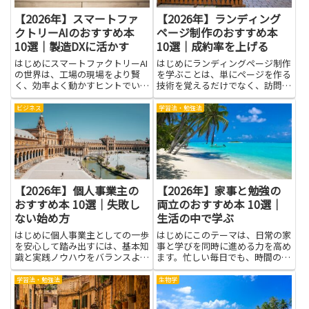
【2026年】スマートファ
【2026年】ランディング
クトリーAIのおすすめ本
ページ制作のおすすめ本
10選｜製造DXに活かす
10選｜成約率を上げる
はじめにスマートファクトリーAI
はじめにランディングページ制作
の世界は、工場の現場をより賢
を学ぶことは、単にページを作る
く、効率よく動かすヒントでいっ
技術を覚えるだけでなく、訪問者
ぱいです。この分野を学ぶと、デ
の行動を理解して成果に結びつけ
ータを使って作業の流れを見える
る力を養うことにつながります。
ビジネス
学習法・勉強法
化し、ボトルネックを見つけやす
ユーザー心理に基づいた訴求やレ
くなります。AIを取り入れた仕組
イアウト、効果的なコピー、視覚
みは、作業負荷の分散や品質の...
要素の使い方を知ると、成約率
向...
【2026年】個人事業主の
【2026年】家事と勉強の
おすすめ本 10選｜失敗し
両立のおすすめ本 10選｜
ない始め方
生活の中で学ぶ
はじめに個人事業主としての一歩
はじめにこのテーマは、日常の家
を安心して踏み出すには、基本知
事と学びを同時に進める力を高め
識と実践ノウハウをバランスよく
ます。忙しい毎日でも、時間の使
身につけることが大切です。本記
い方を工夫することで、家のこと
事で紹介する本は、税務や確定申
と勉強の両方を片づけやすくなる
学習法・勉強法
生物学
告、開業手続き、集客や価格設定
のです。家事と勉強の両立がうま
といった実務面から、時間管理や
くいくと、落ち着いた生活リズム