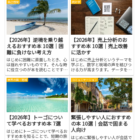
解することで、自然の循環や地殻
ットは、氷床や氷河の性質、動植
自己啓発
統計学
の動きが体のすぐそばに感じられ
物の適応、港町の日常、先住民の
るようになります。このテーマ
文化や言語といった具体的な知識
は、教科の点数だけを競う学習で
です。写真や地図、現地取材を
はな...
元...
【2026年】逆境を乗り越
【2026年】売上分析のお
えるおすすめ本 10選｜困
すすめ本 10選｜売上改善
難に負けない考え方
に活かす
はじめに困難に直面したとき、心
はじめに売上分析というテーマを
は揺れやすいものです。そんな時
学ぶと、数字と現場の声を結びつ
に役立つのが本を読むことです。
ける力が高まります。データを正
この記事で取り上げるテーマは、
しく読み解くことで、売上の動き
逆境を乗り越える力を育てる考え
の背景を理解でき、施策の方向性
世界の国・地域
コミュニケーション
方です。さらに困難に負けない考
を見つけやすくなります。顧客の
え方を身につけるコツも紹介しま
購買行動や季節性の変動といった
す。さまざまな体験談や具体的
要因を、因果関係の手がかりと
な...
し...
【2026年】トーゴについ
緊張しやすい人におすすめ
て学べるおすすめ本 7選
の本 10選｜会話で固まる
人向け
はじめにトーゴについて学べるお
すすめ本を知ることで、短期の旅
はじめに緊張しやすい人が会話で