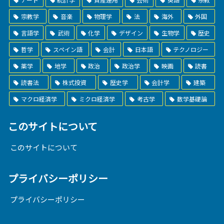
宗教学
音楽
物理学
法
海外
外国
言語学
武術
化学
デザイン
生物学
歴史
哲学
スペイン語
会計
日本語
テクノロジー
薬学
地学
政治
政治学
映画
読書
読書法
株式投資
歴史学
会計学
建築
マクロ経済学
ミクロ経済学
考古学
数学基礎論
このサイトについて
このサイトについて
プライバシーポリシー
プライバシーポリシー