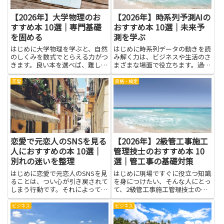
【2026年】大学物理のお
【2026年】時系列予測AIの
すすめ本 10選｜専門基礎
おすすめ本 10選｜未来予
を固める
測を学ぶ
はじめに大学物理を学ぶと、自然
はじめに時系列データの動きを読
のしくみを数式でとらえる力がつ
み解く力は、ビジネスや生活のさ
きます。良い本を選べば、難しい
まざまな場面で役立ちます。過去
内容をやさしい言葉で整理でき、
の傾向と現在の情報を組み合わせ
基礎のつまずきを減らせます。こ
て、未来を想像する力は、計画を
恋愛
資格・検定
の記事では、専門基礎を固めるき
立てるときの自信につながりま
っかけになる本を紹介します。力
す。時系列予測AIは、天気・売
学や波動、熱と統計、量子の基
上・交通など身近な現象のパター
礎...
ン...
恋愛で元恋人のSNSを見る
【2026年】2級管工事施工
人におすすめの本 10選｜
管理技士のおすすめ本 10
別れの迷いを整理
選｜管工事の基礎対策
はじめに恋愛で元恋人のSNSを見
はじめに現場ですぐに役立つ知識
ることは、つい心が引き戻されて
を身につけたい、そんな人にとっ
しまう行動です。それによって別
て、2級管工事施工管理技士の学
れたはずの気持ちが再燃し、迷い
習は大きな手助けになります。基
が深まることも少なくありませ
礎を固めることは、試験対策だけ
ビジネス
ビジネス
ん。紹介する本を読むことで、自
でなく、実務での判断力を高める
分がなぜその投稿に反応するのか
土台にもなります。管工事の基礎