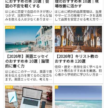
におすすめの本 10選｜会
理のおすすめ本 10選｜現
話の不安を軽くする
場改善に活かす
はじめに恋愛で会話のネタが思い
はじめに統計的品質管理は、生産
つかず、沈黙が怖い──そんな悩
やサービスの現場でデータを活用
みを抱える人は少なくありませ
して品質を安定させる考え方で
ん。本で会話のコツや話題の作り
す。データを集めて傾向を読み取
方を学ぶと、不安が和らぎ、自分
り、原因を探ることで、不良の発
英語学習
宗教
らしく話せるようになります。基
生を抑え、作業のばらつきを減ら
本的な質問の仕方や共感の示し
す手掛かりを得られます。現場改
方、相手の反応を引き出す工夫を
善に活かすには、日々の作業観察
知っ...
と...
【2026年】英語エッセイ
【2026年】キリスト教の
のおすすめ本 10選｜論理
おすすめ本 120選
的に書く力
信仰・歴史・思想を深く学べるキ
リスト教のおすすめ本を厳選。初
はじめにこのテーマは、英語で意
心者から学術的に学びたい方まで
見を伝える力を育てるのに役立ち
幅広く役立つ良書を紹介します。
ます。英語エッセイは、考えを整
理して伝える練習になるので、学
校の課題だけでなく自分の考えを
物理学
AI
言語化する力も高められます。背
景となる読解力をつけ、そのうえ
で筋道をつくる練習をします。
良...