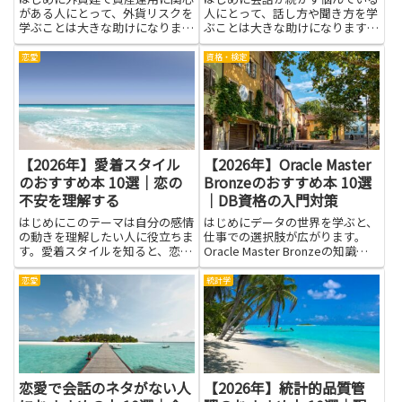
がある人にとって、外貨リスクを
人にとって、話し方や聞き方を学
学ぶことは大きな助けになりま
ぶことは大きな助けになります。
す。為替変動が資産価値に与える
話が広がらない人は、言葉の選び
影響や、金利差・インフレとの関
方や質問の仕方、相手の反応を引
恋愛
資格・検定
係を理解すると、通貨配分やヘッ
き出す工夫が苦手なだけの場合が
ジの必要性を冷静に判断できるよ
多く、基礎を知ることで少しずつ
うになります。本で学ぶことで、
改善できます。本を通して具体
理...
的...
【2026年】愛着スタイル
【2026年】Oracle Master
のおすすめ本 10選｜恋の
Bronzeのおすすめ本 10選
不安を理解する
｜DB資格の入門対策
はじめにこのテーマは自分の感情
はじめにデータの世界を学ぶと、
の動きを理解したい人に役立ちま
仕事での選択肢が広がります。
す。愛着スタイルを知ると、恋愛
Oracle Master Bronzeの知識は
で感じる不安の背景が見えやすく
データベースのしくみを基礎から
なり、相手との距離感を整えるヒ
理解する第一歩になり、入門対策
恋愛
統計学
ントを探す手がかりになります。
として役立つ本を読むとSQLの基
まず自分の考え方の癖を知ること
本やデータの扱い方、システムの
ができ、相手の行動の意味を読
考え方が自然...
み...
恋愛で会話のネタがない人
【2026年】統計的品質管