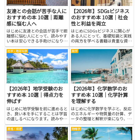
友達との会話が苦手な人に
【2026年】SDGsビジネス
おすすめの本 10選｜距離
のおすすめ本 10選｜社会
感に悩む人へ
性と利益を両立
はじめに友達との会話が苦手で距
はじめにSDGsビジネスに関心が
離感に悩む人にとって、読みやす
ある人にとって、基礎知識と実践
い本は安心できる手助けになりま
の両方を学べる書籍は貴重な資源
す。文章や具体例を通して、相手
になります。社会性と利益を両立
の気持ちを想像する力や、聞き
させる事業をつくるには、理念の
地学・地球科学
数学
方・話し方のコツ、自然な間合い
明確化、持続可能なビジネスモデ
の取り方を学べます。本は失敗を
ル、ステークホルダーとの協働、
減らす練習の場にもなり、自分の
成果を測る仕組みなど多面的な...
ペ...
【2026年】地学受験のお
【2026年】化学数学のお
すすめ本 10選｜得点力を
すすめ本 10選｜化学計算
伸ばす
を理解する
はじめに地学受験を前に進めると
はじめに化学数学を学ぶと、反応
き、良い本を手にすることは学習
のエネルギーや物質量の計算、デ
の道しるべになります。読みやす
ータの整理と解釈が楽になり、授
い解説は地層のしくみや天体の動
業や研究の理解が深まります。化
き、地図の使い方を分かりやすく
学計算を理解する力は、教科書の
資格・検定
物理学
整理してくれます。基礎が固まれ
理論と実験結果を結びつけ、現象
ば、問題を解くときの考え方が身
をより明確に説明できるようにし