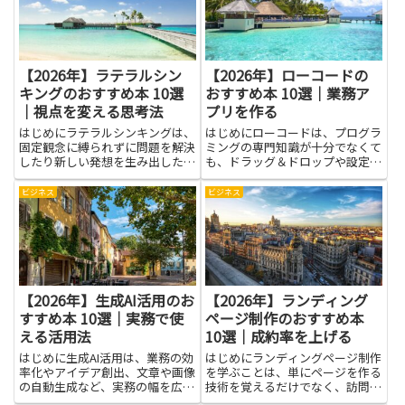
という心理の仕組みを理解し、
対策という視点では、材料の選
感...
び...
【2026年】ラテラルシン
【2026年】ローコードの
キングのおすすめ本 10選
おすすめ本 10選｜業務ア
｜視点を変える思考法
プリを作る
はじめにラテラルシンキングは、
はじめにローコードは、プログラ
固定観念に縛られずに問題を解決
ミングの専門知識が十分でなくて
したり新しい発想を生み出したり
も、ドラッグ＆ドロップや設定ベ
するための視点を変える思考法で
ースでアプリを作れる手法です。
す。本記事で紹介する本を手に取
業務アプリを作る場面では、問い
ビジネス
ビジネス
れば、実践的なコツや具体的な演
合わせ対応の自動化やデータの可
習、成功事例に触れられます。仕
視化、業務プロセスの標準化な
事での企画立案や課題解決、日
ど、日々の仕事を効率化する目的
常...
で...
【2026年】生成AI活用のお
【2026年】ランディング
すすめ本 10選｜実務で使
ページ制作のおすすめ本
える活用法
10選｜成約率を上げる
はじめに生成AI活用は、業務の効
はじめにランディングページ制作
率化やアイデア創出、文章や画像
を学ぶことは、単にページを作る
の自動生成など、実務の幅を広げ
技術を覚えるだけでなく、訪問者
る力があります。本記事で紹介す
の行動を理解して成果に結びつけ