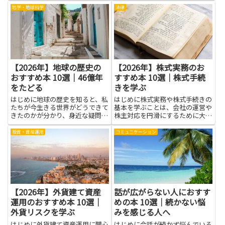
税制の扱いを理解すれば、収入の
ぶ練習、長い説明を短くまとめる
地学・地球科学
法律
受け取り方や配分の判断がしやす
コツ、段落と文のつながりを整え
くなり、手元資金の最適化や将来
る考え方を身につければ、日常の
の生活設計に直結します。資産
メモや課題、学校のレポート、
形...
仕...
【2026年】地球の歴史の
【2026年】株式実務のお
おすすめ本 10選｜46億年
すすめ本 10選｜株式手続
をたどる
きを学ぶ
はじめに地球の歴史を知ると、私
はじめに株式実務や株式手続きの
たちが今生きる世界がどうできて
基本を学ぶことは、会社の運営や
きたのかが分かり、身近な疑問に
株主対応を円滑にするために大き
も答えを見つけやすくなります。
な助けになります。この記事で取
46億年をたどる旅は、自然のし
り上げる書籍群は、制度の理解か
投資・資産運用
コミュニケーション
くみや地球の変化に興味を持つ第
ら実務の流れ、書類作成や注意点
一歩です。読む人の想像力を広
まで、現場で役立つ知識をわかり
げ、授業や自由研究で役立つヒン
やすく伝えることを重視してい
ト...
ま...
【2026年】外貨建て資産
話が広がらない人におすす
運用のおすすめ本 10選｜
めの本 10選｜続かない悩
外貨リスクを学ぶ
みを感じる人へ
はじめに外貨建て資産運用に関心
はじめに会話が続かず悩んでいる