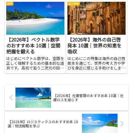
る書籍に触れることで、理論だけ
る力を養うことにつながります。
数学
自己啓発
でなく現場で使える具体的な手法
ユーザー心理に基づいた訴求やレ
や注意点を学べます。入門書で基
イアウト、効果的なコピー、視覚
本を押さえ、応用書で業務フロ...
要素の使い方を知ると、成約率
向...
【2026年】ベクトル数学
【2026年】海外の自己啓
のおすすめ本 10選｜空間
発本 10選｜世界の知恵を
把握を鍛える
吸収
はじめにベクトル数学は、空間を
はじめにこの特集は海外の自己啓
正しく理解するための基本的な道
発本を通じて、世界の考え方や学
具です。高校で習う二次元の図形
びを身近に感じる手助けをしま
だけでなく、三次元の空間やデー
す。自己啓発本は、普段の生活を
タの世界でも役立つ考え方を養い
より良くするきっかけになりやす
ます。良い教材を選ぶと、公式の
いです。海外の本には、日本とは
暗記だけでなく、なぜそうなるの
違う視点や実践の例があり、日常
かを直感でつかむ力が育ち、図
のヒントを見つけやすいのが魅力
【2026年】在庫管理のおすすめ本 10選｜在
形...
で...
庫ロスを減らす
【2026年】ロジスティクスのおすすめ本 10
選｜物流戦略を学ぶ