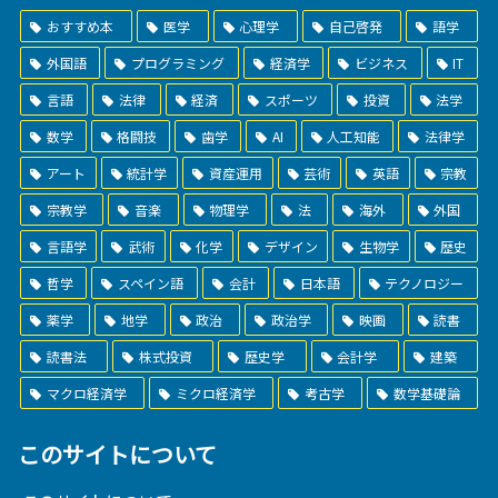
おすすめ本
医学
心理学
自己啓発
語学
外国語
プログラミング
経済学
ビジネス
IT
言語
法律
経済
スポーツ
投資
法学
数学
格闘技
歯学
AI
人工知能
法律学
アート
統計学
資産運用
芸術
英語
宗教
宗教学
音楽
物理学
法
海外
外国
言語学
武術
化学
デザイン
生物学
歴史
哲学
スペイン語
会計
日本語
テクノロジー
薬学
地学
政治
政治学
映画
読書
読書法
株式投資
歴史学
会計学
建築
マクロ経済学
ミクロ経済学
考古学
数学基礎論
このサイトについて