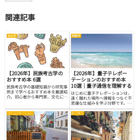
関連記事
考古学
物理学
【2026年】民族考古学の
【2026年】量子テレポー
おすすめ本 6選
テーションのおすすめ本
10選｜量子通信を理解する
民族考古学の基礎知識から研究事
例まで学べるおすすめ本を厳選紹
はじめに量子テレポーションは、
介。初心者から専門家、文化に興
遠く離れた場所へ情報をつなぐ不
味のある方にも最適です。
思議な仕組みを学ぶ分野です。難
しそうに思えるかもしれません
が、基本を押さえれば身近な科学
コミュニケーション
ビジネス
として理解できます。この文章で
は、量子テレポーテーションと量
子通信を理解する入り口として、
読...