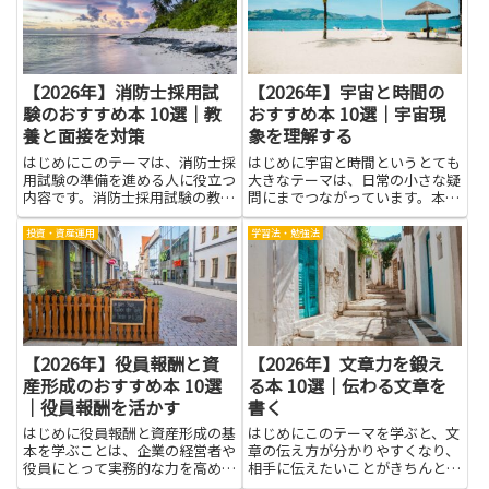
につき、覚えた内容を長く記憶
ます。数式で物事を整理する習
に...
慣...
【2026年】消防士採用試
【2026年】宇宙と時間の
験のおすすめ本 10選｜教
おすすめ本 10選｜宇宙現
養と面接を対策
象を理解する
はじめにこのテーマは、消防士採
はじめに宇宙と時間というとても
用試験の準備を進める人に役立つ
大きなテーマは、日常の小さな疑
内容です。消防士採用試験の教養
問にまでつながっています。本を
と面接の対策を組み合わせた本
手に取ってページをめくると、星
は、試験で問われやすい基礎知識
が光を運ぶしくみや惑星の動き、
投資・資産運用
学習法・勉強法
を身につけると同時に、話の組み
時空の話が、身の回りのことと結
立て方や自己PRのコツを練習す
びついた形で見えてきます。宇宙
る材料になります。読みやすい解
現象を理解する力は、理科の授
説...
業...
【2026年】役員報酬と資
【2026年】文章力を鍛え
産形成のおすすめ本 10選
る本 10選｜伝わる文章を
｜役員報酬を活かす
書く
はじめに役員報酬と資産形成の基
はじめにこのテーマを学ぶと、文
本を学ぶことは、企業の経営者や
章の伝え方が分かりやすくなり、
役員にとって実務的な力を高める
相手に伝えたいことがきちんと伝
近道になります。報酬の仕組みや
わる力が身につきます。語彙を選