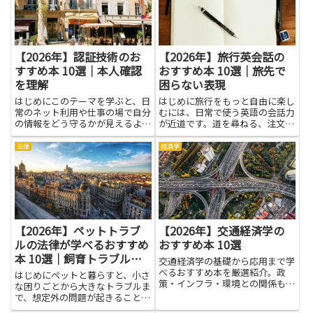
ここで紹介する書籍群は、日常の
とは多く、日常会話の基礎を身に
現...
つ...
【2026年】認証技術のお
【2026年】旅行英会話の
すすめ本 10選｜本人確認
おすすめ本 10選｜旅先で
を理解
困らない表現
はじめにこのテーマを学ぶと、日
はじめに旅行をもっと自由に楽し
常のネット利用や仕事の場で自分
むには、日常で使う英語の会話力
の情報をどう守るかが見えるよう
が近道です。道を尋ねる、注文を
になります。認証技術は、だれか
する、緊急時の連絡など、旅先で
があなたの名を使って動くのを防
よく使う場面で自分の言葉で伝え
法律
経済学
ぎ、本人確認のしくみを理解する
られると安心感が広がります。こ
力を育ててくれます。メールや
の記事では、旅行英会話を学ぶ人
SNS、オンラインショッピング
に役立つ本の魅力をわかりやす
な...
く...
【2026年】ペットトラブ
【2026年】交通経済学の
ルの法律が学べるおすすめ
おすすめ本 10選
本 10選｜飼育トラブルを
交通経済学の基礎から応用まで学
防ぐ
べるおすすめ本を厳選紹介。政
はじめにペットと暮らすと、小さ
策・インフラ・環境との関係も含
な困りごとから大きなトラブルま
めて、幅広い読者に役立つ内容を
で、想定外の問題が起きることが
解説。
あります。近所トラブルや咬傷、