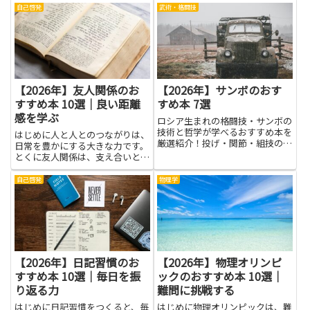
賠償問題、迷子や遺失物の扱いな
自己啓発
武術・格闘技
ど、事前に法律の基本を知ってお
くと慌てずに対応できます。本記
事で取り上げる書籍を通して、
ペ...
【2026年】友人関係のお
【2026年】サンボのおす
すすめ本 10選｜良い距離
すめ本 7選
感を学ぶ
ロシア生まれの格闘技・サンボの
技術と哲学が学べるおすすめ本を
はじめに人と人とのつながりは、
厳選紹介！投げ・関節・組技の強
日常を豊かにする大きな力です。
化に最適な一冊を見つけよう。
とくに友人関係は、支え合いと新
しい発見の場として長く続くも
の。この記事で紹介する本を読み
自己啓発
物理学
進めると、相手の気持ちを想像す
る力や、意見が違うときの伝え
方、距離感の取り方が自然に身に
つき...
【2026年】日記習慣のお
【2026年】物理オリンピ
すすめ本 10選｜毎日を振
ックのおすすめ本 10選｜
り返る力
難問に挑戦する
はじめに日記習慣をつくると、毎
はじめに物理オリンピックは、難