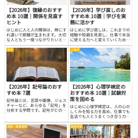
【2026年】復縁のおすす
【2026年】学び直しのお
め本 10選｜関係を見直す
すすめ本 10選｜学びを実
ヒント
務に活かす
はじめに人と人の関係は、時にす
はじめに学び直しは、これまでの
れ違いで距離が生まれます。大切
経験や知識を見直し、仕事で本当
な人ともう一度つながりたいと感
に使える力へと変えていくための
じたとき、柔らかい気持ちで自分
大切なプロセスです。本記事で紹
の気持ちを確かめ、関係を見直す
介する書籍を通じて、基礎の再確
哲学
心理学
ヒントを探す人は多いです。この
認や新しい視点の獲得、日常業務
記事は、復縁を望む人のために、
に直結する実践的な知識を効率よ
難しい言葉を使わずに役立つ考
く吸収できます。学びを実務に
え...
活...
【2026年】記号論のおす
【2026年】心理学検定の
すめ本 7選
おすすめ本 10選｜試験対
策を固める
記号論とは、言語や画像、ジェス
チャーなど、あらゆる「記号」を
はじめに心理学検定は、人の心の
分析する学問です。記号がどのよ
しくみを知る力を高め、仕事でも
うに意味を生み出し、伝達される
生活でも人とうまくつき合う力を
のかを探求します。言語学・哲
育てます。学ぶメリットは分かり
学・美術・文学・広告など、さま
やすく、まず自分の考えを整理で
投資・資産運用
英語学習
ざまな分野と関わりがあり、社会
きる点です。説明を読み、なぜそ
や文化の仕組みを理解する上で重
うなるのかを考える練習を重ねる