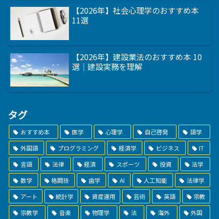
【2026年】社会心理学のおすすめ本
11選
【2026年】建設業法のおすすめ本 10
選｜建設実務を理解
タグ
おすすめ本
医学
心理学
自己啓発
語学
外国語
プログラミング
経済学
ビジネス
IT
言語
法律
経済
スポーツ
投資
法学
数学
格闘技
歯学
AI
人工知能
法律学
アート
統計学
資産運用
芸術
英語
宗教
宗教学
音楽
物理学
法
海外
外国