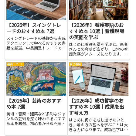
要...
と、他の人の気持ちを読み取る
力...
【2026年】スイングトレ
【2026年】看護英語のお
ードのおすすめ本 7選
すすめ本 10選｜看護現場
の英語を学ぶ
スイングトレードの基礎から実践
テクニックまで学べるおすすめ書
はじめに看護英語を学ぶと、患者
籍を厳選。中長期型トレードで安
さんとの会話が広がり、日常の看
定収益を目指す方に最適な一冊を
護業務がスムーズになります。看
紹介。
護現場では専門用語だけでなく、
意思疎通のちょっとした表現が大
芸術・アート
自己啓発
きな安心感につながります。この
本は看護英語の基礎から実務で使
える表現まで、やさしく丁寧に
紹...
【2026年】芸術のおすす
【2026年】成功哲学のお
め本 7選
すすめ本 10選｜成果を出
す考え方
美術・音楽・建築など多彩なジャ
ンルの芸術を深く味わえるおすす
はじめに何かを成し遂げたいと
め本を厳選。初心者から専門家ま
き、考え方の基本を学ぶことは大
で幅広く対応しています。
きな力になります。成功哲学は、
うまくいく人の思考と行動のしか