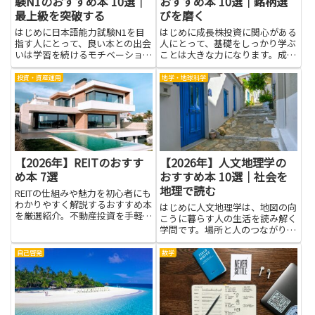
験N1のおすすめ本 10選｜
おすすめ本 10選｜銘柄選
最上級を突破する
びを磨く
はじめに日本語能力試験N1を目
はじめに成長株投資に関心がある
指す人にとって、良い本との出会
人にとって、基礎をしっかり学ぶ
いは学習を続けるモチベーション
ことは大きな力になります。成長
になります。難しさはあります
株投資は企業の成長性を見極める
が、実際の会話や文章に近い題材
力と、適切な銘柄選びを磨くこと
投資・資産運用
地学・地球科学
を選ぶと、語彙や表現の幅が自然
で、判断のブレを減らし自信を高
と広がります。最上級を突破する
めることができます。本を通して
には、知識をそのまま覚えるだけ
学べるのは、業績の読み方や成
で...
長...
【2026年】REITのおすす
【2026年】人文地理学の
め本 7選
おすすめ本 10選｜社会を
地理で読む
REITの仕組みや魅力を初心者にも
わかりやすく解説するおすすめ本
はじめに人文地理学は、地図の向
を厳選紹介。不動産投資を手軽に
こうに暮らす人の生活を読み解く
始めたい方に最適。
学問です。場所と人のつながりを
探ると、街の成り立ちや文化の違
い、ひとりひとりの暮らし方が見
自己啓発
数学
えてきます。社会を地理で読むと
いう見方は、ニュースや身の回り
の話題を地図と場所の関係で考
え...