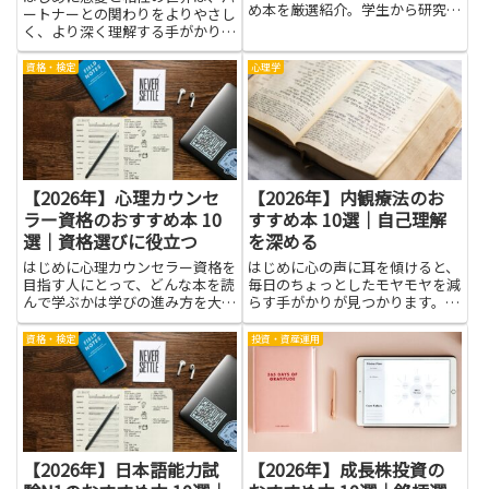
め本を厳選紹介。学生から研究者
ートナーとの関わりをよりやさし
まで幅広く役立ちます。
く、より深く理解する手がかりを
探すときに役立ちます。ささいな
すれ違いが大きなすれ違いに変わ
資格・検定
心理学
らないよう、相手の価値観や感情
の動きを知ることは大切です。本
を通じて自分の気持ちに気づく
時...
【2026年】心理カウンセ
【2026年】内観療法のお
ラー資格のおすすめ本 10
すすめ本 10選｜自己理解
選｜資格選びに役立つ
を深める
はじめに心理カウンセラー資格を
はじめに心の声に耳を傾けると、
目指す人にとって、どんな本を読
毎日のちょっとしたモヤモヤを減
んで学ぶかは学びの進み方を大き
らす手がかりが見つかります。内
く左右します。資格選びに役立つ
観療法は、自分の感じ方や考え方
情報は、迷いを減らし、自分に合
のクセをやさしく見つめ直す考え
資格・検定
投資・資産運用
った学習の道筋を作る手助けにな
方です。本を読むと、自己理解を
ります。まずは心の働きや相談の
深める力が育まれ、感情の波に流
基本をやさしく説明している本
されず冷静に判断する場面が増
を...
え...
【2026年】日本語能力試
【2026年】成長株投資の