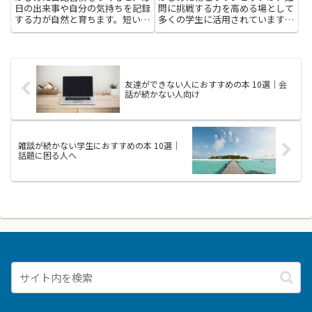
日の出来事や自分の気持ちを記録
問に挑戦する力を高める場として
する力が自然と育ちます。短い一
多くの学生に活用されています。
文でも始められるので、難しく感
正解を急ぐよりも、どう考えるか
じずに続けやすいのが魅力です。
を丁寧に積み重ねる練習が大切で
書く行為は、悩みを整理し新しい
す。読書を通じて、基本の考え方
気づきを見つける手助けになりま
や公式の使い方を身近な例で学ぶ
す。そんな力を育む本は、無理
と、実際の問題に出会ったとき
友達ができない人におすすめの本 10選｜会
な...
に...
話が続かない人向け
雑談が続かない学生におすすめの本 10選｜
話題に困る人へ