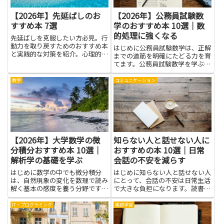
【2026年】先延ばしのお
【2026年】公務員試験数
すすめ本 7選
学のおすすめ本 10選｜数
的処理に強くなる
先延ばしを克服したい方必見。行
動力を取り戻すためのおすすめ本
はじめに公務員試験数学は、正解
と実践的な対策を紹介。心理的原
までの道筋を明確にたどる力を育
因から改善策まで解説。
てます。公務員試験数学を学ぶ
と、数的処理の基本操作や図表の
読み解き方、速さと正確さを両立
数学
コミュニケーション
するコツを身につけやすくなりま
す。日常の計算力が試験の計算問
題で生きる場面が多く、データの
読...
【2026年】大学数学の微
知らない人と話せない人に
分積分おすすめ本 10選｜
おすすめの本 10選｜日常
解析学の基礎を学ぶ
会話の不安を減らす
はじめに数学の中でも微分積分
はじめに知らない人と話せない人
は、自然現象の変化を数理で読み
にとって、会話の不安は日常生活
解く基本の感度を養う分野です。
で大きな負担になります。読書
大学数学の領域に踏み出すとき、
は、その不安を和らげる有力な手
基礎となる考え方をしっかり身に
段です。言葉の選び方や相手との
IT・プログラミング
英語学習
つけることが、難解な問題に直面
距離の取り方、緊張をやわらげる
したときの道しるべになります。
考え方など、本を通して学べるこ