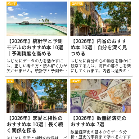
たを、日常の生活の中で実践でき
統計学
自己啓発
る形にまとめたものです。難しい
言葉よりも、今日から使えるヒン
トを中心にされています。書かれ
た...
【2026年】統計学と予測
【2026年】内省のおすす
モデルのおすすめ本 10選
め本 10選｜自分を深く見
｜予測精度を高める
つめる
はじめにデータの力を活かすに
はじめに自分の心の動きを静かに
は、正しい考え方と読み解く力が
観察する力は、毎日の暮らしを楽
欠かせません。統計学と予測モデ
にしてくれます。内省は過去の出
ルは、データの背後にある傾向を
来事をただ思い返すことではな
読み取り、未来の可能性を見通す
く、感情の原因や考えの癖を理解
恋愛
経済学
ための道具です。この記事で紹介
し、どう行動に生かすかを考える
する書籍は、基礎の理解を助ける
練習です。この記事のテーマは、
ものと、実務での活用につなげや
そんな内省を深く育てる本たちの
す...
力...
【2026年】恋愛と相性の
【2026年】数量経済史の
おすすめ本 10選｜長く続
おすすめ本 7選
く関係を探る
数量経済史の基本からデータ分
析・歴史的事例まで学べるおすす
はじめに恋愛と相性の世界は、パ