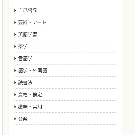
自己啓発
芸術・アート
英語学習
薬学
言語学
語学・外国語
読書法
資格・検定
趣味・実用
音楽