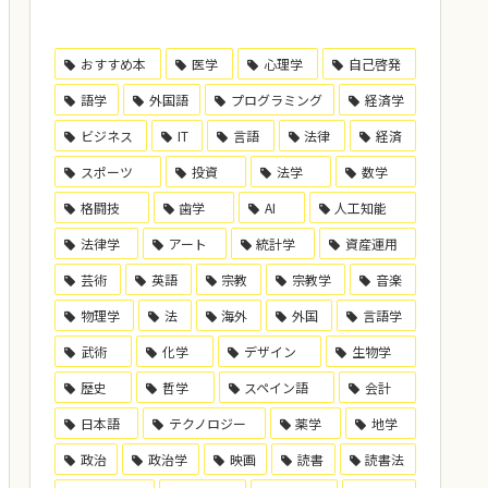
おすすめ本
医学
心理学
自己啓発
語学
外国語
プログラミング
経済学
ビジネス
IT
言語
法律
経済
スポーツ
投資
法学
数学
格闘技
歯学
AI
人工知能
法律学
アート
統計学
資産運用
芸術
英語
宗教
宗教学
音楽
物理学
法
海外
外国
言語学
武術
化学
デザイン
生物学
歴史
哲学
スペイン語
会計
日本語
テクノロジー
薬学
地学
政治
政治学
映画
読書
読書法