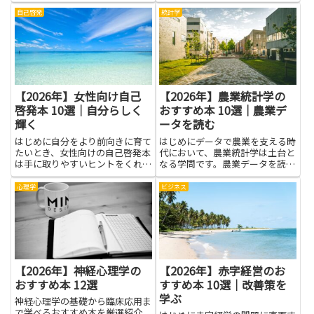
くくなります。本を読むことで、
相手の見方や自分の振る舞いを客
自己啓発
統計学
観的に見直すヒントが得られま
す。コミュニケーションのコツや
適切な距離感の取り方、自己肯定
感...
【2026年】女性向け自己
【2026年】農業統計学の
啓発本 10選｜自分らしく
おすすめ本 10選｜農業デ
輝く
ータを読む
はじめに自分をより前向きに育て
はじめにデータで農業を支える時
たいとき、女性向けの自己啓発本
代において、農業統計学は土台と
は手に取りやすいヒントをくれま
なる学問です。農業データを読む
す。日常の小さな習慣から、仕事
力は、作物の生育状況や市場の動
や人間関係のもつれを解く考え方
きを正しく読み解く手がかりにな
心理学
ビジネス
まで、読み進めるほど自分の強さ
ります。本書のようなテーマの本
を感じることが増えます。自分ら
は、数字の表現を理解し、資料か
しく輝くためには、まず自分の
ら意味を拾い上げる力を育てま
気...
す...
【2026年】神経心理学の
【2026年】赤字経営のお
おすすめ本 12選
すすめ本 10選｜改善策を
学ぶ
神経心理学の基礎から臨床応用ま
で学べるおすすめ本を厳選紹介。