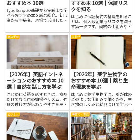
おすすめ本 10選
すすめ本 10選｜保証リス
クを知る
TypeScriptの基礎から実践まで学
べるおすすめ本を厳選紹介。初心
はじめに保証契約の基礎を知るこ
者から中級者、現場で活用したい
とは、個人も企業もリスクを減ら
方にも役立つ一冊が見つかりま
す第一歩です。契約の仕組みや保
す。
証人の責任、債権者の権利といっ
た基本知識を本で学ぶと、将来起
英語学習
生物学
こりうる問題を事前に想定でき、
対応力が高まります。実際の事例
や判例の解説を通して、どのよ
う...
【2026年】英語イントネ
【2026年】薬学生物学の
ーションのおすすめ本 10
おすすめ本 10選｜薬と生
選｜自然な話し方を学ぶ
命現象を学ぶ
はじめに英語を話すときは、意味
はじめに薬学生物学は、薬が体の
だけでなく声の抑揚やリズム、強
どのような仕組みで働くかを、生
弱の付け方が伝わりやすさを左右
き物のしくみと結びつけて学ぶ分
します。英語イントネーションを
野です。薬の成分が細胞や臓器で
正しく学ぶと、相手に伝わる速度
どう作用するかを知ると、授業の
ビジネス
子育て・育児
や自然さが増し、自信を持って会
理解がぐんと深まり、日常の健康
話に入れるようになります。この
管理にも役立ちます。薬と生命現
記事は、そんな学びの道をやさ
象を学ぶというテーマは、病気
し...
の...