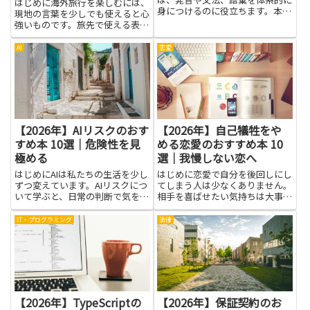
はじめに海外旅行を楽しむには、
身につけるのに役立ちます。本で
現地の言葉を少しでも使えると心
学ぶメリットは、自分のペースで
強いものです。旅先で使える表現
繰り返し復習できる点です。基本
を身につけると、道をたずねると
をしっかり固めれば、会話や聞き
きも、レストランで注文するとき
AI
恋愛
取りの理解度が上がり、現地での
も、困ったときに助けを求めると
コミュニケーションが楽になり
きも、相手と気持ちよく会話がで
ま...
きます。英語の本は、実際の場
面...
【2026年】AIリスクのおす
【2026年】自己犠牲をや
すめ本 10選｜危険性を見
める恋愛のおすすめ本 10
極める
選｜我慢しない恋へ
はじめにAIは私たちの生活を少し
はじめに恋愛で自分を後回しにし
ずつ変えています。AIリスクにつ
てしまう人は少なくありません。
いて学ぶと、日常の判断で気をつ
相手を喜ばせたい気持ちは大事で
ける点が見えてきます。危険性を
すが、自分の感情を押し殺すと長
見極める力は、ニュースやSNSの
い関係は続きにくくなります。自
IT・プログラミング
法律
情報をただ信じるのではなく、根
己犠牲をやめる恋愛を身につける
拠を比べて判断する力につながり
と、まず自分の気持ちに正直にな
ます。この記事は、AIの...
る力がつきます。自分の望みや
不...
【2026年】TypeScriptの
【2026年】保証契約のお