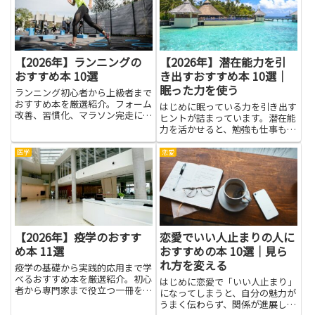
あります。こうしたポイントを
失敗談から実践的なヒントを得
少...
ら...
【2026年】ランニングの
【2026年】潜在能力を引
おすすめ本 10選
き出すおすすめ本 10選｜
眠った力を使う
ランニング初心者から上級者まで
おすすめ本を厳選紹介。フォーム
はじめに眠っている力を引き出す
改善、習慣化、マラソン完走に役
ヒントが詰まっています。潜在能
立つ一冊で走りをもっと楽しく。
力を活かせると、勉強も仕事も、
日常のちょっとした困りごとも前
向きに進みやすくなります。本を
医学
恋愛
通じて、難しい課題を小さく分解
して考える力が育ち、自己理解が
深まります。新しい習慣をつく
る...
【2026年】疫学のおすす
恋愛でいい人止まりの人に
め本 11選
おすすめの本 10選｜見ら
れ方を変える
疫学の基礎から実践的応用まで学
べるおすすめ本を厳選紹介。初心
はじめに恋愛で「いい人止まり」
者から専門家まで役立つ一冊を探
になってしまうと、自分の魅力が
している方に最適です。
うまく伝わらず、関係が進展しに