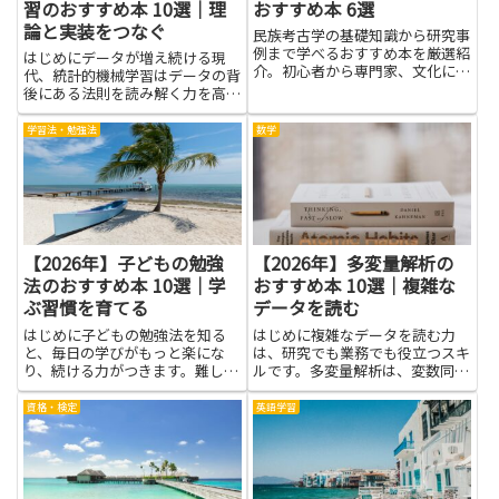
習のおすすめ本 10選｜理
おすすめ本 6選
論と実装をつなぐ
民族考古学の基礎知識から研究事
例まで学べるおすすめ本を厳選紹
はじめにデータが増え続ける現
介。初心者から専門家、文化に興
代、統計的機械学習はデータの背
味のある方にも最適です。
後にある法則を読み解く力を高め
ます。理論を知るだけでなく、実
装の工夫を理解することで、再現
学習法・勉強法
数学
性の高いモデルづくりに役立つで
しょう。読書を通じて、確率モデ
ルの基礎や推論の考え方、評価指
標...
【2026年】子どもの勉強
【2026年】多変量解析の
法のおすすめ本 10選｜学
おすすめ本 10選｜複雑な
ぶ習慣を育てる
データを読む
はじめに子どもの勉強法を知る
はじめに複雑なデータを読む力
と、毎日の学びがもっと楽にな
は、研究でも業務でも役立つスキ
り、続ける力がつきます。難しく
ルです。多変量解析は、変数同士
考えず、家庭で実践できる工夫を
の関係性や影響の強さを数式でと
取り入れるだけで、宿題や予習・
らえ、データの中に潜むパターン
資格・検定
英語学習
復習が自然と生活の中に根づきま
を見つけ出す道具です。これを学
す。学ぶ習慣を育てることは、将
ぶと、アンケート結果や実測デー
来困らない力を育てる第一歩で
タ、観測データを、単純な集計だ
す。親...
け...