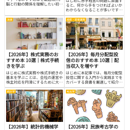
はじめに赤字経営の問題に直面す
脳と行動の関係を理解したい初心
ると、何から手をつければよいか
者から専門家まで必見です。
わからなくなることが多いです。
本で改善策を学ぶと、損益構造の
見方やキャッシュフロー管理、コ
法律
投資・資産運用
スト削減と収益改善のバランスな
ど、実務で役立つ知識を効率的に
取り入れられます。具体的な事
例...
【2026年】株式実務のお
【2026年】毎月分配型投
すすめ本 10選｜株式手続
信のおすすめ本 10選｜配
きを学ぶ
当収入を増やす
はじめに株式実務や株式手続きの
はじめに本記事では、毎月分配型
基本を学ぶことは、会社の運営や
投信に関する入門から実践までを
株主対応を円滑にするために大き
カバーする良書を厳選して紹介し
な助けになります。この記事で取
ます。毎月分配型投信は定期的な
り上げる書籍群は、制度の理解か
収入を得やすい点で注目されます
統計学
考古学
ら実務の流れ、書類作成や注意点
が、仕組みや手数料、税金、運用
まで、現場で役立つ知識をわかり
会社の分配方針、資産配分の考え
やすく伝えることを重視してい
方を知らないと期待通りの効果
ま...
が...
【2026年】統計的機械学
【2026年】民族考古学の