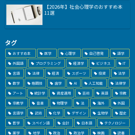
【2026年】社会心理学のおすすめ本
11選
タグ
おすすめ本
医学
心理学
自己啓発
語学
外国語
プログラミング
経済学
ビジネス
IT
言語
法律
経済
スポーツ
投資
法学
数学
格闘技
歯学
AI
人工知能
法律学
アート
統計学
資産運用
芸術
英語
宗教
宗教学
音楽
物理学
法
海外
外国
言語学
武術
化学
デザイン
生物学
歴史
哲学
スペイン語
会計
日本語
テクノロジー
薬学
地学
政治
政治学
映画
読書