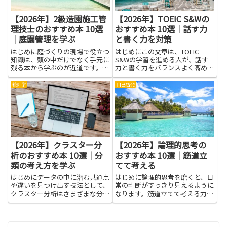
【2026年】2級造園施工管
【2026年】TOEIC S&Wの
理技士のおすすめ本 10選
おすすめ本 10選｜話す力
｜庭園管理を学ぶ
と書く力を対策
はじめに庭づくりの現場で役立つ
はじめにこの文章は、TOEIC
知識は、頭の中だけでなく手元に
S&Wの学習を進める人が、話す
残る本から学ぶのが近道です。と
力と書く力をバランスよく高める
くに2級造園施工管理技士を目指
道を見つけやすくするための導き
す人や、現場で作業を任される人
です。英語の実力を広げたい人、
統計学
自己啓発
にとって、実務に直結する考え方
試験の点数アップを目指す人に向
や作業の順序が整理された本は心
けて、役立つ本の選び方や練習の
強い味方です。この記事では、
コツを、やさしい言葉でわかり...
庭...
【2026年】クラスター分
【2026年】論理的思考の
析のおすすめ本 10選｜分
おすすめ本 10選｜筋道立
類の考え方を学ぶ
てて考える
はじめにデータの中に潜む共通点
はじめに論理的思考を磨くと、日
や違いを見つけ出す技法として、
常の判断がすっきり見えるように
クラスター分析はさまざまな分野
なります。筋道立てて考える力
で役立ちます。市場のセグメント
は、学校の勉強だけでなく、友人
を把握したい企業や研究者、教育
や家族との話し合いでも役立ちま
現場のデータ整理を進めたい人に
す。読書はその力をやさしく育て
とって、直感だけで判断するより
る近道です。本を通して、主張の