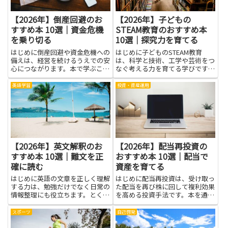
【2026年】倒産回避のお
【2026年】子どもの
すすめ本 10選｜資金危機
STEAM教育のおすすめ本
を乗り切る
10選｜探究力を育てる
はじめに倒産回避や資金危機への
はじめに子どものSTEAM教育
備えは、経営を続けるうえでの安
は、科学と技術、工学や芸術をつ
心につながります。本で学ぶこと
なぐ考える力を育てる学びです。
で、危険信号を早めに察知する力
この記事の本は、身の回りの道具
や、資金繰りの基本的な考え方、
や日常の話題を題材にして探究の
英語学習
投資・資産運用
債権者や取引先との対話のコツと
第一歩をそっと後押ししてくれま
いった実務的な知識が身につきま
す。難しく感じやすい仕組みを、
す。こうした知識は、感情に流
遊び感覚の実験や絵と図で分か
さ...
り...
【2026年】英文解釈のお
【2026年】配当再投資の
すすめ本 10選｜難文を正
おすすめ本 10選｜配当で
確に読む
資産を育てる
はじめに英語の文章を正しく理解
はじめに配当再投資は、受け取っ
する力は、勉強だけでなく日常の
た配当を再び株に回して複利効果
情報整理にも役立ちます。とくに
を高める投資手法です。本を通じ
英文解釈は、難文を正確に読む力
て仕組みや心理、税金や手数料の
の土台となります。英語には、文
影響、リスク管理の考え方を学ぶ
スポーツ
自己啓発
の順序や助動詞の意味、前後の関
と、長期的に資産を育てる判断力
係を示す小さなヒントがたくさん
が身につきます。具体的な事例や