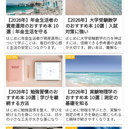
に...
じ...
【2026年】年金生活者の
【2026年】大学受験数学
資産運用のおすすめ本 10
のおすすめ本 10選｜入試
選｜年金生活を守る
対策に強い
はじめに年金生活者が資産運用に
はじめに大学受験数学の力を伸ば
ついて学ぶことは、毎日の安心感
すには、信頼できる参考書の活用
と生活の安定につながります。年
が大切です。良い本は、難解な公
金収入だけに頼る不安を和らげる
式の意味を分かりやすく結びつ
ためには、収支のバランスやリス
け、解法の考え方を体系的に示し
自己啓発
物理学
クの取り方、インフレや税金の影
てくれます。授業で習った知識を
響を理解することが役立ちます。
自分の言葉で整理し直す手助けと
書籍を通じて基本的な知識や具
なり、練習問題を解くときの道筋
体...
が...
【2026年】勉強習慣のお
【2026年】実験物理学の
すすめ本 10選｜学びを継
おすすめ本 10選｜測定の
続する方法
基礎を知る
はじめに勉強習慣を整え、学びを
はじめに物理を学ぶとき、実験や
続ける力を身につけるには、日々
測定の考え方を身近に感じられる
の小さな工夫が大きな差になりま
と興味が続きやすくなります。実
す。本書は、無理なく始められる
験物理学の本を通じて、測定の基
方法から、続けやすい仕組みの作
礎を知ることはデータを読み解く
歯学
ビジネス