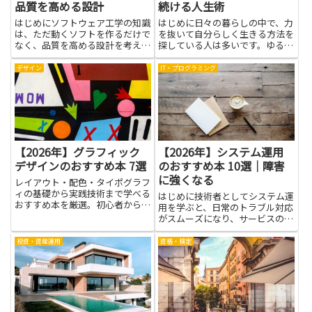
品質を高める設計
続ける人生術
はじめにソフトウェア工学の知識
はじめに日々の暮らしの中で、力
は、ただ動くソフトを作るだけで
を抜いて自分らしく生きる方法を
なく、品質を高める設計を考える
探している人は多いです。ゆるく
力を育てます。本記事では、実務
生きるという考え方は、完璧を追
で役立つ考え方を紹介する本を中
い求めず、今日の自分にできるこ
デザイン
IT・プログラミング
心に、読みやすい言葉で内容のポ
とを少しずつ積み重ねることから
イントを伝えます。設計の原理や
始まります。気楽に続ける人生術
パターン、テストの考え方、チ
を学ぶと、朝の身支度が楽にな
ー...
り...
【2026年】グラフィック
【2026年】システム運用
デザインのおすすめ本 7選
のおすすめ本 10選｜障害
に強くなる
レイアウト・配色・タイポグラフ
ィの基礎から実践技術まで学べる
はじめに技術者としてシステム運
おすすめ本を厳選。初心者からプ
用を学ぶと、日常のトラブル対応
ロ志向の方まで必読の一冊を紹
がスムーズになり、サービスの安
介。
定さが高まります。この記事で
は、現場で役立つ知識をまとめた
投資・資産運用
資格・検定
本の読み方を紹介します。初心者
にも優しく、運用の基本から実務
で使える実例まで、無理なく取り
入...