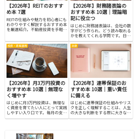
【2026年】REITのおすす
【2026年】財務諸表論の
め本 7選
おすすめ本 10選｜理論暗
記に役立つ
REITの仕組みや魅力を初心者にも
わかりやすく解説するおすすめ本
はじめに財務諸表論は、会社の数
を厳選紹介。不動産投資を手軽に
字がどう作られ、どう読み取れる
始めたい方に最適。
かを教えてくれる学問です。日常
のニュースを見るときにも役立ち
ます。決算の要点をつかむ力がつ
投資・資産運用
法律
き、財務状況を客観的に判断する
力が身につきます。この記事は、
そのテーマを学ぶ人にとって難
し...
【2026年】月3万円投資の
【2026年】連帯保証のお
おすすめ本 10選｜無理な
すすめ本 10選｜重い責任
く増やす
に備える
はじめに月3万円投資は、無理な
はじめに連帯保証の仕組みやリス
く資産を育てたい人にとって実践
クを正しく理解することは、人生
しやすい入り口です。毎月の支出
の大きな判断をする際に大きな助
に大きな影響を与えない金額を定
けになります。連帯保証によって
期的に積み立てることで、複利や
負う責任は重く、知らないまま契
ドルコスト平均法の効果を体感し
約すると予期せぬ負担を背負う可
やすくなります。無理なく増やす
能性があります。本を通じて基礎
という考え方は、生活の安定を
的な法律知識や契約書の読み