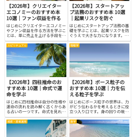
【2026年】クリエイター
【2026年】スタートアッ
エコノミーのおすすめ本
プ法務のおすすめ本 10選
10選｜ファン収益を作る
｜起業リスクを防ぐ
はじめにクリエイターエコノミー
はじめにスタートアップ法務の基
やファン収益を作る方法を学ぶこ
礎を学ぶことは、起業リスクを防
とは、単に売上を上げる手段を知
ぐうえで大きな力になります。契
る以上の価値があります。読書を
約書や株主構成、知的財産、労
通じて、仕組みや成功事例、失敗
務、資金調達に関する基本的な知
スピリチュアル
物理学
からの学びを得られれば、自分の
識があれば、トラブルの芽を早め
コンテンツやファンとの関係をど
に発見し、適切な対応を検討しや
う育てるかが見えてきます。プ
すくなります。本を通じて実務で
ラ...
使...
【2026年】四柱推命のお
【2026年】ボース粒子の
すすめ本 10選｜命式で運
おすすめ本 10選｜力を伝
命を学ぶ
える粒子を学ぶ
はじめに四柱推命は自分の性格や
はじめにボース粒子の世界は、力
運命の流れを読み解く古くからあ
がどう伝わるかを考えるときに役
る占いの一つです。命式を見れ
立つ入り口です。身の回りの現象
ば、生まれた日にちや時間の組み
をつなげて説明できるので、中学
合わせから、長所や注意点のヒン
生にも分かりやすい言葉で学べま
投資・資産運用
数学
トが拾えるとされます。この記事
す。難解な数式を追う前に、粒子
では命式の考え方を身近な言葉で
がどう動くと物が動くのか、光が
紹介し、手に取りやすい本を中心
どう届くのかといった基本を感