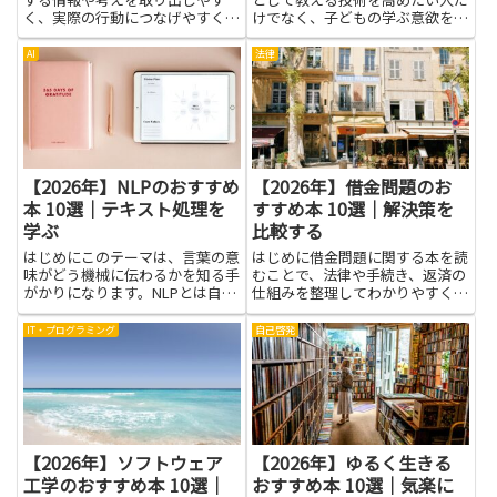
く、実際の行動につなげやすくな
けでなく、子どもの学ぶ意欲を引
ります。情報整理は単なるメモ術
き出したい保護者にも役立ちま
やフォルダ分け以上のもので、考
す。家庭教師の教え方を知ると、
AI
法律
えを構造化し、優先順位を明確に
授業の流れをつかみやすくなり、
することで時間や精神的な余裕を
難しい語を使わずにわかりやすく
生み出します。本記事が扱う情報
伝える力がつきます。子どもの理
整...
解...
【2026年】NLPのおすすめ
【2026年】借金問題のお
本 10選｜テキスト処理を
すすめ本 10選｜解決策を
学ぶ
比較する
はじめにこのテーマは、言葉の意
はじめに借金問題に関する本を読
味がどう機械に伝わるかを知る手
むことで、法律や手続き、返済の
がかりになります。NLPとは自然
仕組みを整理してわかりやすく理
言語処理のことを指し、テキスト
解できます。複数の解決策を比較
処理を学ぶ道具として役立ちま
して学べば、自分の状況に合った
IT・プログラミング
自己啓発
す。本を読むと、難しい専門語を
選択肢が見えやすくなり、専門用
最初から覚える必要はなく、日常
語に不安がある人も段階を追って
の言葉が情報としてどう扱われ
知識を身につけられます。知識
る...
が...
【2026年】ソフトウェア
【2026年】ゆるく生きる
工学のおすすめ本 10選｜
おすすめ本 10選｜気楽に