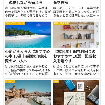
｜節税しながら備える
命を理解
はじめに個人型確定拠出年金は、
はじめにこのテーマは、農業や家
自分で積み立てと運用を行いなが
庭菜園をする人だけでなく、自然
ら節税し、老後に備えるための重
をもっと深く理解したい人にも役
要な制度です。本記事で紹介する
立ちます。土壌微生物は土の中で
本を読むことで、制度の仕組みや
働く小さな生き物で、栄養を分解
コミュニケーション
投資・資産運用
掛金設定、運用商品の特徴、税制
して土を肥やし、水の循環を支
上の扱いなどの基礎知識が具体的
え、植物の根と協力します。彼ら
にわかり、実践に移しやすくな
の働きを知ると、土がどう元気に
り...
回...
否定から入る人におすすめ
【2026年】配当利回りの
の本 10選｜会話の印象を
おすすめ本 10選｜配当収
変えたい人へ
入を増やす
はじめに否定から入る癖がある
はじめに配当利回りについて学ぶ
と、会話の出だしで相手の受け取
ことは、投資で安定した収入を目
り方が変わりやすく、思わぬ誤解
指す人にとって大きな助けになり
や距離感の生じる原因になりま
ます。配当の仕組みや利回りの見
す。本を通じて言葉の選び方や伝
方、企業が配当を支払う背景を理
ビジネス
法律
え方の工夫を学ぶと、自分の意見
解すると、どの株が現金収入を生
を伝えつつ相手に安心感を与えら
みやすいかを判断しやすくなりま
れるようになります。言い回しや
す。配当収入を増やすために必
考え...
要...