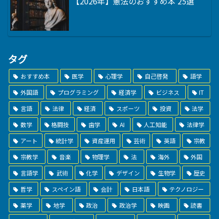
【2026年】憲法のおすすめ本 25選
タグ
おすすめ本
医学
心理学
自己啓発
語学
外国語
プログラミング
経済学
ビジネス
IT
言語
法律
経済
スポーツ
投資
法学
数学
格闘技
歯学
AI
人工知能
法律学
アート
統計学
資産運用
芸術
英語
宗教
宗教学
音楽
物理学
法
海外
外国
言語学
武術
化学
デザイン
生物学
歴史
哲学
スペイン語
会計
日本語
テクノロジー
薬学
地学
政治
政治学
映画
読書