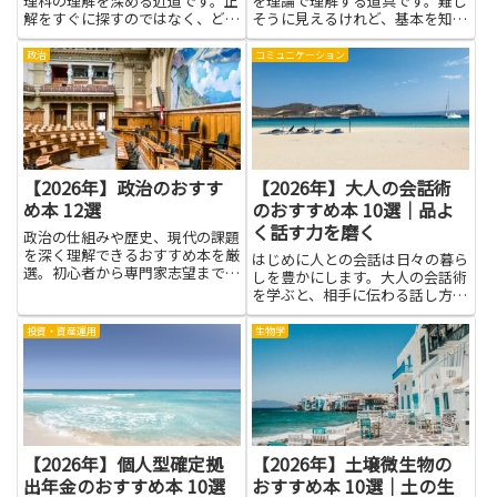
理科の理解を深める近道です。正
を理論で理解する道具です。難し
解をすぐに探すのではなく、どう
そうに見えるけれど、基本を知る
してそうなるのかを考える習慣が
と分子がどう動くか、どんな反応
力になります。身につくのは計算
が起こるかを予測する力がつきま
政治
コミュニケーション
の速さだけでなく、手元の問題を
す。この記事では、分子の振る舞
自分の言葉で整理する力や、図や
いを数字と式で説明する本を紹介
表を使って考えを伝える力で
します。読んでいくと、なぜ光
す。...
が...
【2026年】政治のおすす
【2026年】大人の会話術
め本 12選
のおすすめ本 10選｜品よ
く話す力を磨く
政治の仕組みや歴史、現代の課題
を深く理解できるおすすめ本を厳
はじめに人との会話は日々の暮ら
選。初心者から専門家志望まで幅
しを豊かにします。大人の会話術
広く対応する入門・名著を紹介。
を学ぶと、相手に伝わる話し方が
身につき、誤解が減り、信頼が生
まれやすくなります。品よく話す
投資・資産運用
生物学
力を磨くと、場の空気が落ち着
き、緊張する場面でも自分の考え
を伝えやすくなります。相手の話
を...
【2026年】個人型確定拠
【2026年】土壌微生物の
出年金のおすすめ本 10選
おすすめ本 10選｜土の生