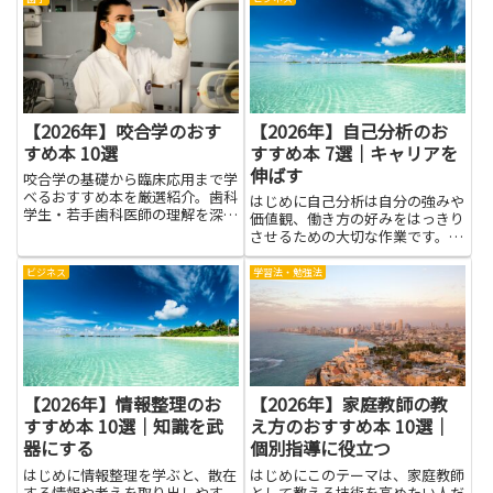
り方まで、実践的なヒントをわか
力を育み、観察の精度を高める第
りやすくまとめています。忙しい
一歩になります。道具の使い方や
日でも、毎日数分の見直しや短
基本的な実験の流れを、難しく
い...
な...
【2026年】咬合学のおす
【2026年】自己分析のお
すめ本 10選
すすめ本 7選｜キャリアを
伸ばす
咬合学の基礎から臨床応用まで学
べるおすすめ本を厳選紹介。歯科
はじめに自己分析は自分の強みや
学生・若手歯科医師の理解を深め
価値観、働き方の好みをはっきり
る一冊と出会えます！
させるための大切な作業です。本
記事では、自己分析に役立つ本を
通して自分を理解し、キャリアの
ビジネス
学習法・勉強法
方向性を見定める手助けをしま
す。言葉にして説明できるように
なると面接や仕事の選択での説得
力...
【2026年】情報整理のお
【2026年】家庭教師の教
すすめ本 10選｜知識を武
え方のおすすめ本 10選｜
器にする
個別指導に役立つ
はじめに情報整理を学ぶと、散在
はじめにこのテーマは、家庭教師
する情報や考えを取り出しやす
として教える技術を高めたい人だ