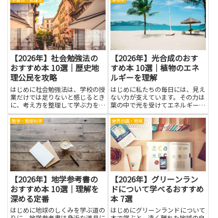
告、開業手続き、集客や価格設定
のです。家事と勉強の両立がうま
といった実務面から、時間管理や
くいくと、落ち着いた生活リズム
マインドセットまで幅広くカバ
が生まれ、イライラが減り、達
ー...
成...
【2026年】社会勉強法の
【2026年】光合成のおす
おすすめ本 10選｜歴史地
すめ本 10選｜植物のエネ
理公民を攻略
ルギーを理解
はじめに社会勉強法は、学校の授
はじめに私たちの毎日には、見え
業だけでは足りないと感じるとき
ない力が支えています。その力は
に、考え方を整理して学ぶ力を育
葉の中で光を受けてエネルギーに
てる手助けになります。歴史地理
変わる、光合成というしくみで
公民を攻略する力をつけたい人に
す。太陽の光は植物を動かし、私
地学・地球科学
世界の国・地域
とっては、身近な事例や図解のあ
たちの食べ物や空気にもつながり
る本が特に役立つでしょう。読み
ます。本記事は、この光合成をや
やすい文章と具体的な例がそろ
さしく学べる本を紹介します。難
っ...
し...
【2026年】地学参考書の
【2026年】グリーンラン
おすすめ本 10選｜理解を
ドについて学べるおすすめ
深める定番
本 7選
はじめに地球のしくみを学ぶ道の
はじめにグリーンランドについて
りに、地学参考書は身近な道具に
本で学ぶと、遠く離れた地域の自