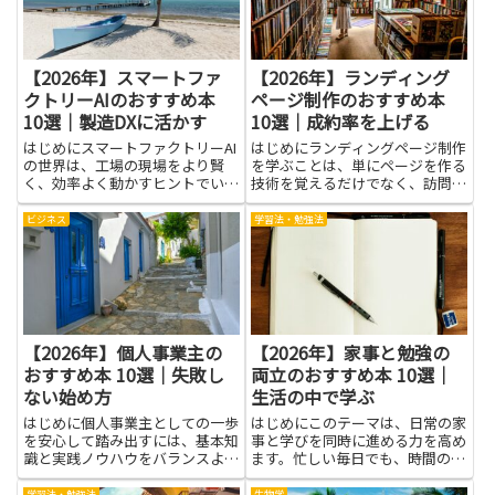
を...
す。...
【2026年】スマートファ
【2026年】ランディング
クトリーAIのおすすめ本
ページ制作のおすすめ本
10選｜製造DXに活かす
10選｜成約率を上げる
はじめにスマートファクトリーAI
はじめにランディングページ制作
の世界は、工場の現場をより賢
を学ぶことは、単にページを作る
く、効率よく動かすヒントでいっ
技術を覚えるだけでなく、訪問者
ぱいです。この分野を学ぶと、デ
の行動を理解して成果に結びつけ
ータを使って作業の流れを見える
る力を養うことにつながります。
ビジネス
学習法・勉強法
化し、ボトルネックを見つけやす
ユーザー心理に基づいた訴求やレ
くなります。AIを取り入れた仕組
イアウト、効果的なコピー、視覚
みは、作業負荷の分散や品質の...
要素の使い方を知ると、成約率
向...
【2026年】個人事業主の
【2026年】家事と勉強の
おすすめ本 10選｜失敗し
両立のおすすめ本 10選｜
ない始め方
生活の中で学ぶ
はじめに個人事業主としての一歩
はじめにこのテーマは、日常の家
を安心して踏み出すには、基本知
事と学びを同時に進める力を高め
識と実践ノウハウをバランスよく
ます。忙しい毎日でも、時間の使
身につけることが大切です。本記
い方を工夫することで、家のこと
事で紹介する本は、税務や確定申
と勉強の両方を片づけやすくなる
学習法・勉強法
生物学