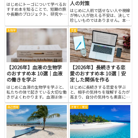
人の対策
はじめにトーゴについて学べるお
すすめ本を知ることで、短期の旅
はじめに人前で話せない人や視線
や長期のプロジェクト、研究や国
が怖い人が抱える不安は、決して
際ビジネスでの判断力が高まりま
珍しいものではありません。本の
す。トーゴは小国ながら植民地期
中には、緊張の仕組みをわかりや
の歴史、エウェやカビエなどの多
すく解説したものや、日常で実践
生物学
恋愛
様な民族構成、リン鉱石やカカオ
できる呼吸法や声の出し方、姿勢
をめぐる経済構造、港湾や交易
の整え方を丁寧に示すものがあり
路...
ます。読むことで理論と具体的
な...
【2026年】血液の生物学
【2026年】長続きする恋
のおすすめ本 10選｜血液
愛のおすすめ本 10選｜安
の働きを学ぶ
定した関係を作る
はじめに血液の生物学を学ぶと、
はじめに長続きする恋愛を学ぶ
私たちの体で起きている大切な働
と、相手の気持ちを理解する力が
きがよくわかります。血液は体の
高まり、自分の気持ちも素直に伝
中を行き来して酸素を運び、老廃
えやすくなります。簡単に言え
物を片付け、病原体と戦う力を支
ば、ふたりで心地よく過ごせる方
自己啓発
子育て・育児
えています。こうした仕組みは、
法を知ることです。読み物には、
身近な健康管理にもつながるの
ほかの人の考え方や体験が載って
で、学校の授業だけでなく日常の
おり、すぐに使える工夫も見つか
疑...
りま...