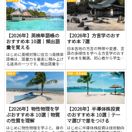
英語学習
言語学
【2026年】英検単語帳の
【2026年】方言学のおす
おすすめ本 10選｜頻出語
すめ本 7選
彙を覚える
日本各地の方言の特徴や変遷、言
語の多様性を学べる方言学のおす
はじめに英検対策に役立つ英検単
すめ本を厳選。初心者から学生、
語帳は、語彙力を着実に積み上げ
教養として学びたい方にも最適。
る道具の一つです。頻出語彙を覚
えることで、長い文章にも目を通
すときの負担が減り、試験の選択
物理学
投資・資産運用
肢を見極めやすくなります。初め
て手に取る人でも、1日5分ずつ
続けられるシンプルな練習が見
つ...
【2026年】物性物理を学
【2026年】半導体株投資
ぶおすすめ本 10選｜物質
のおすすめ本 10選｜テー
の性質を理解
マ選びで差をつける
はじめに物性物理を学ぶと、身の
はじめに半導体株投資は技術動向