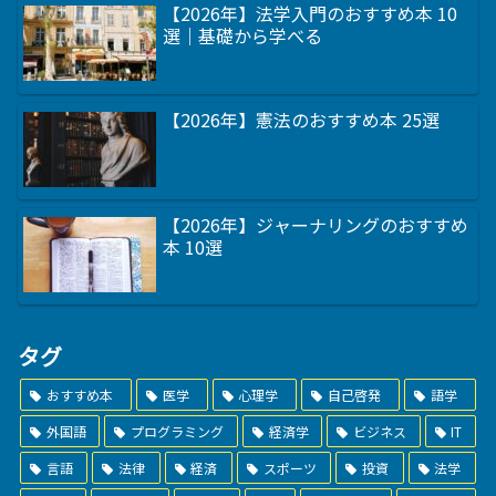
【2026年】法学入門のおすすめ本 10
選｜基礎から学べる
【2026年】憲法のおすすめ本 25選
【2026年】ジャーナリングのおすすめ
本 10選
タグ
おすすめ本
医学
心理学
自己啓発
語学
外国語
プログラミング
経済学
ビジネス
IT
言語
法律
経済
スポーツ
投資
法学