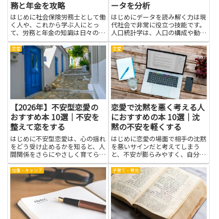
務と年金を攻略
ータを分析
はじめに社会保険労務士として働
はじめにデータを読み解く力は現
く人や、これから学ぶ人にとっ
代社会で非常に役立つ技能です。
て、労務と年金の知識は日々の業
人口統計学は、人口の構成や動向
務の土台になります。現場では、
をデータで説明する学問であり、
雇用や給与の相談、手続きの期限
出生・死亡・年齢構成・移動など
恋愛
恋愛
管理、年度更新といった場面で、
の要素を組み合わせて社会の仕組
専門的な判断が求められます。本
みを理解する手がかりを提供しま
を読むと、複雑な制度のしくみが
す。人口データを分析する力を
分...
身...
【2026年】不安型恋愛の
恋愛で沈黙を悪く考える人
おすすめ本 10選｜不安を
におすすめの本 10選｜沈
整えて恋をする
黙の不安を軽くする
はじめに不安型恋愛は、心の揺れ
はじめに恋愛の場面で相手の沈黙
をどう受け止めるかを知ると、人
を悪いサインだと考えてしまう
間関係をさらにやさしく育てられ
と、不安が膨らみやすく、自分ら
るテーマです。読み進めると、相
しく振る舞えなくなることがあり
手を急かさず自分の気持ちを素直
ます。こうした悩みに向き合うた
仕事・キャリア
子育て・育児
に伝える練習が身につき、誤解を
めに本を読むことは、有効な手段
減らす手がかりも見つかります。
のひとつです。本を通じて感情の
呼吸や日記、話す順番を整える
仕組みや沈黙が生まれる背景を知
コ...
る...