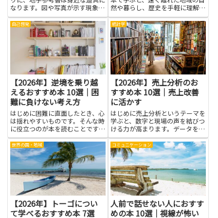
なります。図や写真が示す現象
然や暮らし、歴史を手軽に理解で
を、文字だけでなく絵とともに理
きます。本を通じて得られるメリ
解することで、自然の循環や地殻
ットは、氷床や氷河の性質、動植
自己啓発
統計学
の動きが体のすぐそばに感じられ
物の適応、港町の日常、先住民の
るようになります。このテーマ
文化や言語といった具体的な知識
は、教科の点数だけを競う学習で
です。写真や地図、現地取材を
はな...
元...
【2026年】逆境を乗り越
【2026年】売上分析のお
えるおすすめ本 10選｜困
すすめ本 10選｜売上改善
難に負けない考え方
に活かす
はじめに困難に直面したとき、心
はじめに売上分析というテーマを
は揺れやすいものです。そんな時
学ぶと、数字と現場の声を結びつ
に役立つのが本を読むことです。
ける力が高まります。データを正
この記事で取り上げるテーマは、
しく読み解くことで、売上の動き
逆境を乗り越える力を育てる考え
の背景を理解でき、施策の方向性
世界の国・地域
コミュニケーション
方です。さらに困難に負けない考
を見つけやすくなります。顧客の
え方を身につけるコツも紹介しま
購買行動や季節性の変動といった
す。さまざまな体験談や具体的
要因を、因果関係の手がかりと
な...
し...
【2026年】トーゴについ
人前で話せない人におすす
て学べるおすすめ本 7選
めの本 10選｜視線が怖い