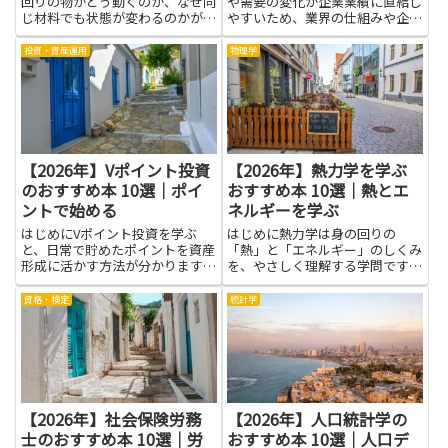
回りの物がどう動くのか、なぜ同
や需要の変化が企業業績に直結し
じ材料でも状態が変わるのかが、
やすいため、業界の仕組みや企業
ひとつの筋で見えてきます。原子
ごとの強みをしっかり理解するこ
の動きや、金属が電気を流すしく
とが重要です。本記事で紹介する
投資・資産運用
物理学
み、結晶の形が物性にどう影響す
本を読むことで、製造プロセスや
るかといった基本の考え方を、や
サプライチェーンの構造、設計と
さしい言葉と身近な例で丁寧に
量産の違い、主要顧客の動向な
理...
ど...
【2026年】Vポイント投資
【2026年】熱力学を学ぶ
のおすすめ本 10選｜ポイ
おすすめ本 10選｜熱とエ
ントで始める
ネルギーを学ぶ
はじめにVポイント投資を学ぶ
はじめに熱力学は身の回りの
と、日常で貯めたポイントを資産
「熱」と「エネルギー」のしくみ
形成に活かす方法が分かります。
を、やさしく理解する学問です。
ポイントで始める投資は少額から
日常の現象から科学の大きな発見
試せるため、投資経験が浅い人で
まで、つながりを見つける手がか
資格・検定
統計学
もリスクを抑えながら慣れていけ
りになります。この記事では、熱
ます。本を読むことで、ポイント
力学を学ぶうえで役立つ本を紹介
の使い道や交換ルール、手数料や
します。初めて学ぶ人にも安心し
税...
て読...
【2026年】社会保険労務
【2026年】人口統計学の
士のおすすめ本 10選｜労
おすすめ本 10選｜人口デ