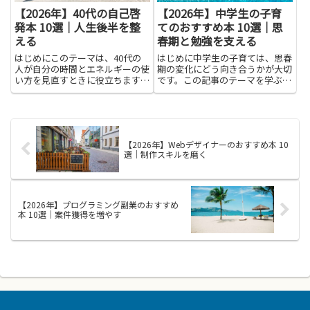
【2026年】40代の自己啓
【2026年】中学生の子育
発本 10選｜人生後半を整
てのおすすめ本 10選｜思
える
春期と勉強を支える
はじめにこのテーマは、40代の
はじめに中学生の子育ては、思春
人が自分の時間とエネルギーの使
期の変化にどう向き合うかが大切
い方を見直すときに役立ちます。
です。この記事のテーマを学ぶ
自己啓発本は、難しい言葉を避
と、子どもの気持ちを理解するコ
け、日常に取り入れやすい実例と
ツや、家庭の会話を楽にするヒン
具体的な行動のヒントを教えてく
トが見つかります。困ったときに
れます。人生後半を整えるには、
どう伝えるか、怒りを抑えて寄り
過去の経験から学びつつ新しい視
添うコツ、失敗を責めずに学びを
【2026年】Webデザイナーのおすすめ本 10
点...
支...
選｜制作スキルを磨く
【2026年】プログラミング副業のおすすめ
本 10選｜案件獲得を増やす