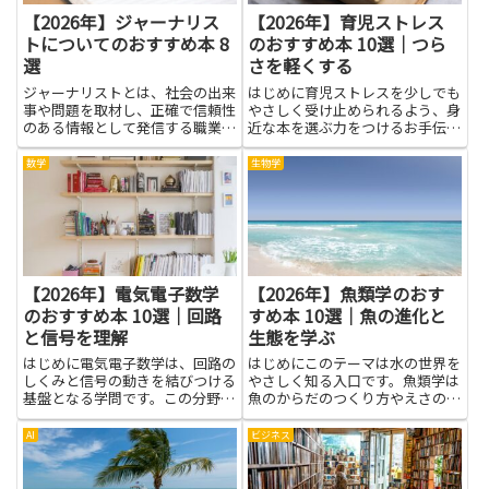
【2026年】ジャーナリス
【2026年】育児ストレス
トについてのおすすめ本 8
のおすすめ本 10選｜つら
選
さを軽くする
ジャーナリストとは、社会の出来
はじめに育児ストレスを少しでも
事や問題を取材し、正確で信頼性
やさしく受け止められるよう、身
のある情報として発信する職業の
近な本を選ぶ力をつけるお手伝い
人を指します。新聞、テレビ、雑
をします。育児は喜びと同時に大
誌、インターネットなど多様なメ
きな負担になることがあります。
数学
生物学
ディアを通じて報道を行い、社会
そんなとき、同じ経験を持つ人の
の透明性や民主主義の維持に貢献
声や専門家の考え方を知ると、気
します。事実を見極め、客観的
持ちが楽になり、毎日の子育て
な...
が...
【2026年】電気電子数学
【2026年】魚類学のおす
のおすすめ本 10選｜回路
すめ本 10選｜魚の進化と
と信号を理解
生態を学ぶ
はじめに電気電子数学は、回路の
はじめにこのテーマは水の世界を
しくみと信号の動きを結びつける
やさしく知る入口です。魚類学は
基盤となる学問です。この分野を
魚のからだのつくり方やえさの取
学ぶと、抵抗・コンデンサ・コイ
り方、くらしの秘密を、絵や写真
ルなどの基本要素がそれぞれどう
と一緒に分かりやすく教えてくれ
AI
ビジネス
動くかを理解でき、複雑な回路図
ます。魚の進化と生態を学ぶとい
や信号の流れを頭の中で整理する
う視点を取り入れると、海や川の
力が身につきます。回路と信号
つながりが自然と見えてきま