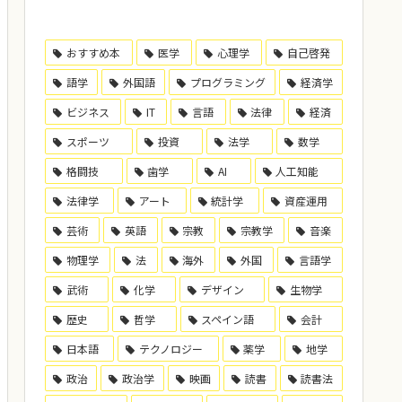
おすすめ本
医学
心理学
自己啓発
語学
外国語
プログラミング
経済学
ビジネス
IT
言語
法律
経済
スポーツ
投資
法学
数学
格闘技
歯学
AI
人工知能
法律学
アート
統計学
資産運用
芸術
英語
宗教
宗教学
音楽
物理学
法
海外
外国
言語学
武術
化学
デザイン
生物学
歴史
哲学
スペイン語
会計
日本語
テクノロジー
薬学
地学
政治
政治学
映画
読書
読書法