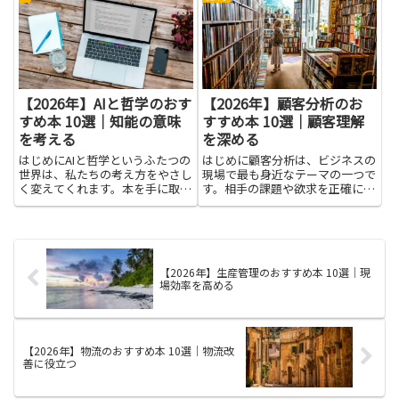
変える力は、友達との会話だけで
さや熱伝導、磁性のような特性を
なく、学校の活動やアルバイト、
持つのかを、身近な例とともに理
将来の仕事にも役立ちます。伝
解できるようになります。難しい
え...
数...
【2026年】AIと哲学のおす
【2026年】顧客分析のお
すめ本 10選｜知能の意味
すすめ本 10選｜顧客理解
を考える
を深める
はじめにAIと哲学というふたつの
はじめに顧客分析は、ビジネスの
世界は、私たちの考え方をやさし
現場で最も身近なテーマの一つで
く変えてくれます。本を手に取る
す。相手の課題や欲求を正確に読
と、機械の知り方や人の思いがど
み取り、商品やサービスの価値を
うつながるのか、たくさんの疑問
伝える手がかりを増やします。こ
が自然に湧いてきます。この記事
こでは、顧客理解を深めるための
は、その組み合わせをやさしく紐
考え方や、役立つ視点を選ぶ理由
解く入口として、難しく考えす...
を、やさしい言葉で紹介しま
【2026年】生産管理のおすすめ本 10選｜現
す。...
場効率を高める
【2026年】物流のおすすめ本 10選｜物流改
善に役立つ