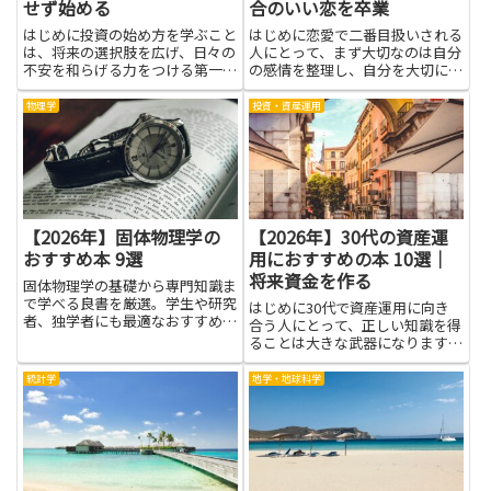
せず始める
合のいい恋を卒業
はじめに投資の始め方を学ぶこと
はじめに恋愛で二番目扱いされる
は、将来の選択肢を広げ、日々の
人にとって、まず大切なのは自分
不安を和らげる力をつける第一歩
の感情を整理し、自分を大切にす
です。基礎知識を身につければ、
る視点を持つことです。本を読む
リスクの種類や資金配分の考え
ことは、第三者の知見や具体例を
物理学
投資・資産運用
方、時間軸に応じた戦略が理解で
通して自分のパターンに気づきや
き、無理のない範囲で行動しやす
すくなり、選択肢を増やす手助け
くなります。失敗せず始めるため
になります。考え方やコミュニ
の...
ケ...
【2026年】固体物理学の
【2026年】30代の資産運
おすすめ本 9選
用におすすめの本 10選｜
将来資金を作る
固体物理学の基礎から専門知識ま
で学べる良書を厳選。学生や研究
はじめに30代で資産運用に向き
者、独学者にも最適なおすすめ本
合う人にとって、正しい知識を得
をわかりやすく紹介します。
ることは大きな武器になります。
おすすめの本を読むことで、金融
商品の仕組みやリスク、税制や手
統計学
地学・地球科学
数料の影響、資産配分の考え方な
どを体系的に学べます。読書は自
分の目的やライフプランに合っ
た...