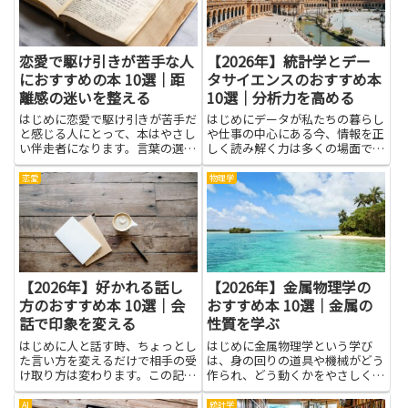
と...
活...
恋愛で駆け引きが苦手な人
【2026年】統計学とデー
におすすめの本 10選｜距
タサイエンスのおすすめ本
離感の迷いを整える
10選｜分析力を高める
はじめに恋愛で駆け引きが苦手だ
はじめにデータが私たちの暮らし
と感じる人にとって、本はやさし
や仕事の中心にある今、情報を正
い伴走者になります。言葉の選び
しく読み解く力は多くの場面で役
方や態度の示し方、相手との距離
立ちます。統計学とデータサイエ
感をどう保つかといった具体的な
ンスは、集めたデータを整理し、
恋愛
物理学
場面が豊富に紹介されているた
傾向を見つけ、判断の根拠を育て
め、頭の中のもやもやを整理しや
るための基本的な道具です。専門
すくなるからです。また、心理学
的な数式を避けても、データの
に...
裏...
【2026年】好かれる話し
【2026年】金属物理学の
方のおすすめ本 10選｜会
おすすめ本 10選｜金属の
話で印象を変える
性質を学ぶ
はじめに人と話す時、ちょっとし
はじめに金属物理学という学び
た言い方を変えるだけで相手の受
は、身の回りの道具や機械がどう
け取り方は変わります。この記事
作られ、どう動くかをやさしくつ
では、好かれる話し方のコツをや
なぐ橋になります。金属の性質を
さしく紹介します。会話で印象を
知ると、鉄やアルミ、銅がなぜ硬
AI
統計学