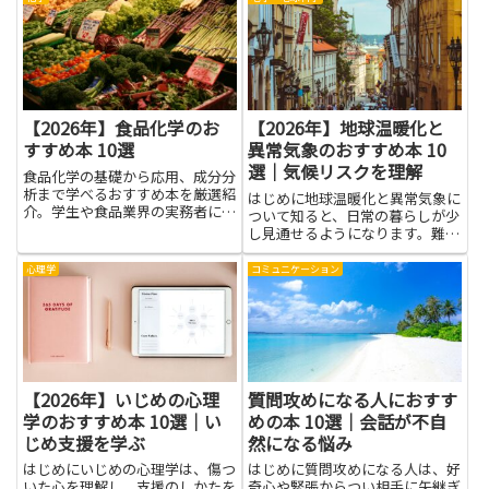
ールや受け止め方の工夫を学べま
場で自然に話題をつなげる技術が
す。落ち着いて受け止めるための
育ちます。笑いを誘うタイミング
ヒントや実践的な考え方は、日
や相手の反応を引き出す質問、
常...
沈...
【2026年】食品化学のお
【2026年】地球温暖化と
すすめ本 10選
異常気象のおすすめ本 10
選｜気候リスクを理解
食品化学の基礎から応用、成分分
析まで学べるおすすめ本を厳選紹
はじめに地球温暖化と異常気象に
介。学生や食品業界の実務者にも
ついて知ると、日常の暮らしが少
役立つ内容です。
し見通せるようになります。難し
い専門用語を避け、身近な例で分
かりやすく説明します。この記事
心理学
コミュニケーション
では、地球温暖化と異常気象のし
くみを知り、身の回りの変化を理
解する手がかりになる本を紹介
し...
【2026年】いじめの心理
質問攻めになる人におすす
学のおすすめ本 10選｜い
めの本 10選｜会話が不自
じめ支援を学ぶ
然になる悩み
はじめにいじめの心理学は、傷つ
はじめに質問攻めになる人は、好
いた心を理解し、支援のしかたを
奇心や緊張からつい相手に矢継ぎ