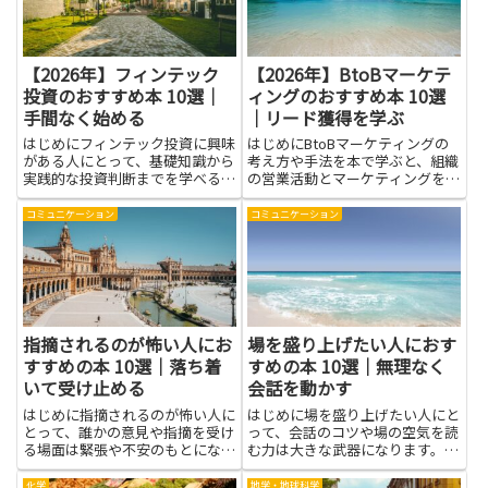
点...
むず...
【2026年】フィンテック
【2026年】BtoBマーケテ
投資のおすすめ本 10選｜
ィングのおすすめ本 10選
手間なく始める
｜リード獲得を学ぶ
はじめにフィンテック投資に興味
はじめにBtoBマーケティングの
がある人にとって、基礎知識から
考え方や手法を本で学ぶと、組織
実践的な投資判断までを学べる本
の営業活動とマーケティングをつ
は心強い味方になります。市場の
なぐ力がつきます。リード獲得を
仕組みや主要なサービス、リスク
学ぶことで、見込み客の発見から
コミュニケーション
コミュニケーション
管理の考え方を本で学べば、情報
育成、商談化までの流れを意図的
の取捨選択がしやすくなり、無駄
に作れるようになり、無駄な工数
な時間や不必要な損失リスクを
や広告費を抑える助けになりま...
減...
指摘されるのが怖い人にお
場を盛り上げたい人におす
すすめの本 10選｜落ち着
すめの本 10選｜無理なく
いて受け止める
会話を動かす
はじめに指摘されるのが怖い人に
はじめに場を盛り上げたい人にと
とって、誰かの意見や指摘を受け
って、会話のコツや場の空気を読
る場面は緊張や不安のもとになり
む力は大きな武器になります。本
やすいです。しかし、適切な本を
を通して学べば、理論や具体例を
手に取ることで、感情のコントロ
落ち着いて身につけられ、実際の
化学
地学・地球科学