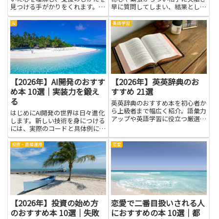
見つける手がかりをくれます。こ
早に質問してしまい、結果として
の記事では、いじめの背景や動
会話が不自然になる悩みを抱えが
き、どう寄り添うかを学べる本を
ちです。本で学べるのは、相手の
AI
英語学習
紹介します。読者には保護者や先
話を引き出す技術や沈黙の扱い
生、友人、学生など、さまざまな
方、適切な問いの順序など、具体
立場で役立つ知識が手に入りま
的なスキルと心の持ち方です。読
す。...
む...
【2026年】AI開発のおすす
【2026年】英英辞典のお
め本 10選｜実装力を鍛え
すすめ 21選
る
英英辞典のおすすめ本を初心者か
ら上級者まで幅広く紹介。語彙力
はじめにAI開発の世界は日々進化
アップや英語学習に役立つ厳選の
します。新しい技術を身につける
一冊を探している方に最適です。
には、実際のコードと具体例に触
れるのが近道です。この記事が紹
介する本は、初心者にも分かるよ
投資・資産運用
恋愛
うに実装の手順や考え方を丁寧に
解説しています。学ぶと、問題を
分解して解決策を形にする力や...
【2026年】投資の始め方
恋愛で二番目扱いされる人
のおすすめ本 10選｜失敗
におすすめの本 10選｜都