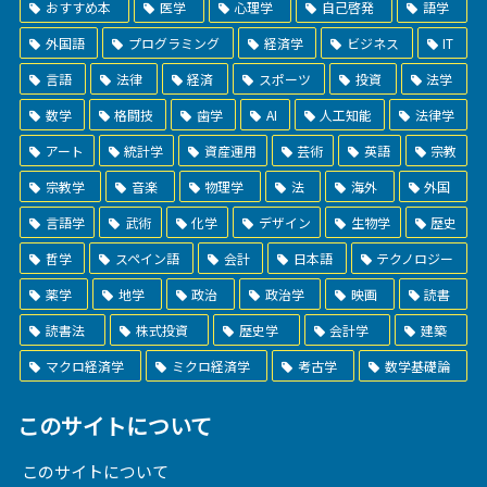
おすすめ本
医学
心理学
自己啓発
語学
外国語
プログラミング
経済学
ビジネス
IT
言語
法律
経済
スポーツ
投資
法学
数学
格闘技
歯学
AI
人工知能
法律学
アート
統計学
資産運用
芸術
英語
宗教
宗教学
音楽
物理学
法
海外
外国
言語学
武術
化学
デザイン
生物学
歴史
哲学
スペイン語
会計
日本語
テクノロジー
薬学
地学
政治
政治学
映画
読書
読書法
株式投資
歴史学
会計学
建築
マクロ経済学
ミクロ経済学
考古学
数学基礎論
このサイトについて
このサイトについて