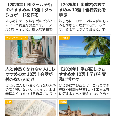
【2026年】BIツール分析
【2026年】変成岩のおす
のおすすめ本 10選｜ダッ
すめ本 10選｜岩石変化を
シュボードを作る
学ぶ
はじめにデータは現代のビジネス
はじめにこのテーマは自然のしく
にとって貴重な資産です。BIツー
みをやさしく理解する第一歩で
ル分析を学ぶと、膨大な情報の中
す。変成岩について知ると、地球
から意味のある傾向を見つけ出
が長い時間の中でどう形を変えて
し、業務の意思決定を支える力を
きたかを想像できるようになりま
コミュニケーション
ビジネス
高められます。ダッシュボードを
す。岩石変化を学ぶと、熱や圧力
作る技術は、複雑な指標を視覚化
が石の性質をどう変えるのか、結
してチームと共有する場面で大
晶の形や模様が何を意味するのか
き...
が...
人と仲良くなれない人にお
【2026年】学び直しのお
すすめの本 10選｜会話が
すすめ本 10選｜学びを実
続かない人向け
務に活かす
はじめに人と仲良くなれない人や
はじめに学び直しは、これまでの
会話が続かない人にとって、本は
経験や知識を見直し、仕事で本当
無理なく力をつける道具になりま
に使える力へと変えていくための
す。言葉遣いや聞き方、場の空気
大切なプロセスです。本記事で紹
の読み方などは文章で具体例を示
介する書籍を通じて、基礎の再確
恋愛
統計学
されると理解しやすく、繰り返し
認や新しい視点の獲得、日常業務
学べる点が助けになります。静か
に直結する実践的な知識を効率よ
な時間に自分のペースで読むこ
く吸収できます。学びを実務に