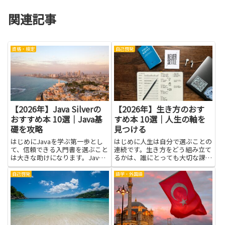
関連記事
資格・検定
自己啓発
【2026年】Java Silverの
【2026年】生き方のおす
おすすめ本 10選｜Java基
すめ本 10選｜人生の軸を
礎を攻略
見つける
はじめにJavaを学ぶ第一歩とし
はじめに人生は自分で選ぶことの
て、信頼できる入門書を選ぶこと
連続です。生き方をどう組み立て
は大きな助けになります。Java
るかは、誰にとっても大切な課題
Silverという教材名と、Java基礎
です。本の世界には、価値観を見
を攻略するための本を中心に、は
つめ直すヒントや、毎日を少しず
自己啓発
語学・外国語
じめに知っておくと役立つポイン
つ整えるコツが詰まっています。
トをやさしく整理しました。プロ
ここで紹介する本は、人生の軸を
グラムの考え方...
見つける手がかりをやさしく示
し...