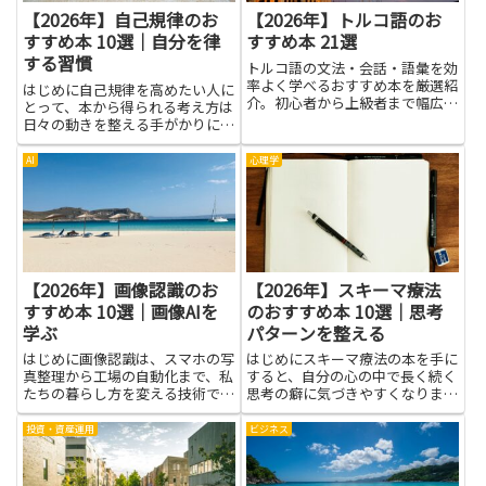
【2026年】自己規律のお
【2026年】トルコ語のお
すすめ本 10選｜自分を律
すすめ本 21選
する習慣
トルコ語の文法・会話・語彙を効
率よく学べるおすすめ本を厳選紹
はじめに自己規律を高めたい人に
介。初心者から上級者まで幅広い
とって、本から得られる考え方は
レベルに対応した内容です。
日々の動きを整える手がかりにな
ります。難しさにぶつかったと
き、仲間の経験談や身近な場面の
AI
心理学
解決策に触れることで、自分の動
き方を見直す材料が増えます。読
んだ内容を生活に落としやすいよ
う...
【2026年】画像認識のお
【2026年】スキーマ療法
すすめ本 10選｜画像AIを
のおすすめ本 10選｜思考
学ぶ
パターンを整える
はじめに画像認識は、スマホの写
はじめにスキーマ療法の本を手に
真整理から工場の自動化まで、私
すると、自分の心の中で長く続く
たちの暮らし方を変える技術で
思考の癖に気づきやすくなりま
す。この記事では、画像認識を学
す。なぜなら、この考え方は人が
ぶ第一歩として、基本の考え方を
つねに感じる不安や孤独の原因
投資・資産運用
ビジネス
やさしく紹介します。画像AIを学
を、日常の言葉でかいつくように
ぶ道のりは、難しい数式だけでな
説明してくれるからです。本文で
く、身近な体験から始められる
紹介する書籍群は、難しい理論を