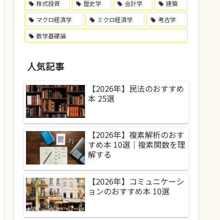
株式投資
歴史学
会計学
建築
マクロ経済学
ミクロ経済学
考古学
数学基礎論
人気記事
【2026年】民法のおすすめ
本 25選
【2026年】複素解析のおす
すめ本 10選｜複素関数を理
解する
【2026年】コミュニケーシ
ョンのおすすめ本 10選