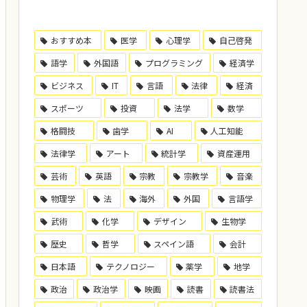
おすすめ本
医学
心理学
自己啓発
語学
外国語
プログラミング
経済学
ビジネス
IT
言語
法律
経済
スポーツ
投資
法学
数学
格闘技
歯学
AI
人工知能
法律学
アート
統計学
資産運用
芸術
英語
宗教
宗教学
音楽
物理学
法
海外
外国
言語学
武術
化学
デザイン
生物学
歴史
哲学
スペイン語
会計
日本語
テクノロジー
薬学
地学
政治
政治学
映画
読書
読書法