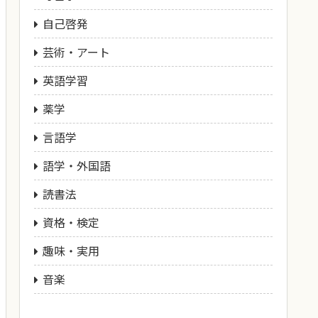
自己啓発
芸術・アート
英語学習
薬学
言語学
語学・外国語
読書法
資格・検定
趣味・実用
音楽