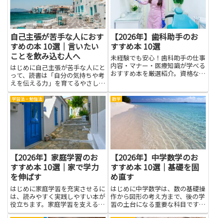
とまっている本の魅力です。難
られる知識は、投資判断の根...
易...
自己主張が苦手な人におす
【2026年】歯科助手のお
すめの本 10選｜言いたい
すすめ本 10選
ことを飲み込む人へ
未経験でも安心！歯科助手の仕事
内容・マナー・医療知識が学べる
はじめに自己主張が苦手な人にと
おすすめ本を厳選紹介。資格なし
って、読書は「自分の気持ちや考
でも長く働けるヒント満載。
えを伝える力」を育てるやさしい
入口になります。自己主張のコツ
や具体的な言い回し、心の整理の
学習法・勉強法
数学
仕方を学ぶことで、言いたいこと
を飲み込む人でも少しずつ表現し
やすくなります。何を言えばよ
い...
【2026年】家庭学習のお
【2026年】中学数学のお
すすめ本 10選｜家で学力
すすめ本 10選｜基礎を固
を伸ばす
め直す
はじめに家庭学習を充実させるに
はじめに中学数学は、数の基礎操
は、読みやすく実践しやすい本が
作から図形の考え方まで、後の学
役立ちます。家庭学習を支える本
習の土台になる重要な科目です。
を選ぶ力がつくと、自分のペース
この記事で紹介する本は、基礎を