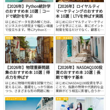
【2026年】Python統計学
【2026年】ロイヤルティ
のおすすめ本 10選｜コー
マーケティングのおすすめ
ドで統計を学ぶ
本 10選｜LTVを伸ばす実践
はじめにデータを読み解く力は、
はじめにロイヤルティマーケティ
ビジネスから研究まで幅広い場面
ングを学ぶことは、単にポイント
で役立ちます。特にPythonと統
制度を知るだけでなく、顧客との
計学を組み合わせると、手元のデ
長期的な関係構築に必要な考え方
ータから傾向をつかみ、仮説を検
と具体的な手法を身につける近道
物理学
投資・資産運用
証するまでの道のりが短くなりま
になります。LTVを伸ばす実践を
す。コードで統計を学ぶというテ
理解すれば、顧客の行動データを
ーマは、抽象的な理論だけで...
元にしたセグメンテーションや...
【2026年】物理重要問題
【2026年】NASDAQ100投
集のおすすめ本 10選｜得
資のおすすめ本 10選｜長
点力を伸ばす
期で増やす基本
はじめに物理の知識を試験で力に
はじめにNASDAQ100投資を学ぶ
変えるには、基礎をしっかり固め
ことで、指数の特徴や代表的な企
つつ、さまざまな形の問題に触れ
業群がどう相互に影響し合うかが
て解法の型を増やすことが近道で
理解できます。基礎を押さえる
す。この記事で伝えるのは、物理
と、値動きの背景が読みやすくな
コミュニケーション
資格・検定
重要問題集の中から、解説が分か
り、長期で増やす基本に沿った運
りやすく、同じテーマの問題がま
用がしやすくなります。本から得