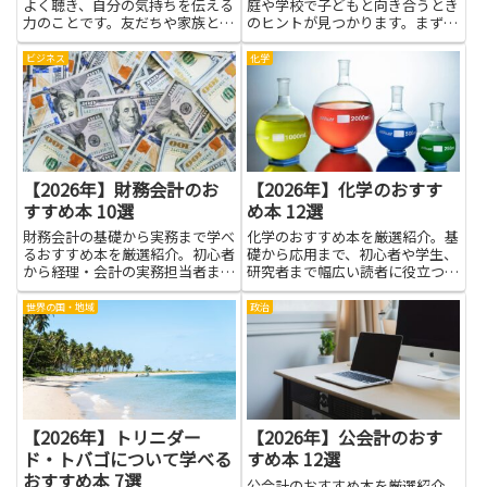
よく聴き、自分の気持ちを伝える
庭や学校で子どもと向き合うとき
力のことです。友だちや家族との
のヒントが見つかります。まず、
会話だけでなく、学校や職場の場
不登校の心理学は、子どもの気持
面でも役立ちます。相手を尊重し
ちを理解する手がかりを増やして
ビジネス
化学
つつ自分の意見を伝える練習を積
くれます。原因は一つではなく、
むと、誤解が減り協力もしやすく
学校の雰囲気や友だちとの関係、
なります。読みやすい本を読み
家の習慣など、さまざまな要素
進...
が...
【2026年】財務会計のお
【2026年】化学のおすす
すすめ本 10選
め本 12選
財務会計の基礎から実務まで学べ
化学のおすすめ本を厳選紹介。基
るおすすめ本を厳選紹介。初心者
礎から応用まで、初心者や学生、
から経理・会計の実務担当者まで
研究者まで幅広い読者に役立つ良
役立つ一冊が必ず見つかります。
書をわかりやすく紹介します。
世界の国・地域
政治
【2026年】トリニダー
【2026年】公会計のおす
ド・トバゴについて学べる
すめ本 12選
おすすめ本 7選
公会計のおすすめ本を厳選紹介。