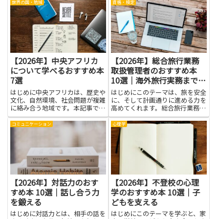
で進められる利点を実感しやすく
固め直す力を育て、授業の理解を
世界の国・地域
資格・検定
なります。わかりやすい説明のお
深める助けになります。丁寧な解
かげで、算数や国語のコツを理解
説と段階的な説明の組み合わせを
しやすく、苦手意識を減らす手
通じて、計算のしくみや公式の
助...
意...
【2026年】中央アフリカ
【2026年】総合旅行業務
について学べるおすすめ本
取扱管理者のおすすめ本
7選
10選｜海外旅行実務まで対
策
はじめに中央アフリカは、歴史や
はじめにこのテーマは、旅を安全
文化、自然環境、社会問題が複雑
に、そして計画通りに進める力を
に絡み合う地域です。本記事で紹
高めてくれます。総合旅行業務取
介する本を通して、基礎的な背景
扱管理者を目指す人はもちろん、
知識をしっかり身につけられま
海外旅行実務まで対策を考える人
コミュニケーション
心理学
す。政治や紛争の経緯、日常生活
にも役立つ知識がまとまった本を
や文化的な価値観、経済や保護活
読みやすく紹介します。難しい専
動の現場といった多面的な視点を
門用語はできるだけ避け、実務
得...
で...
【2026年】対話力のおす
【2026年】不登校の心理
すめ本 10選｜話し合う力
学のおすすめ本 10選｜子
を鍛える
どもを支える
はじめに対話力とは、相手の話を
はじめにこのテーマを学ぶと、家