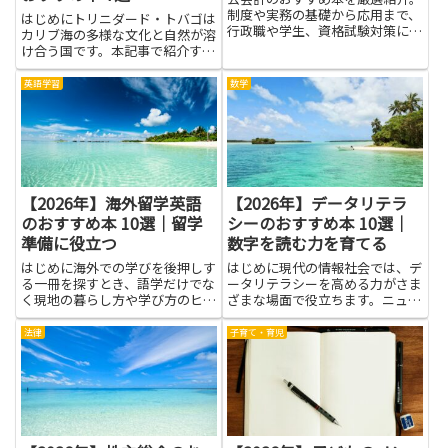
制度や実務の基礎から応用まで、
はじめにトリニダード・トバゴは
行政職や学生、資格試験対策にも
カリブ海の多様な文化と自然が溶
役立つ知識が身につきます。
け合う国です。本記事で紹介する
本は、旅行の事前知識や学び直
し、趣味としての深掘りに役立つ
英語学習
数学
一冊を見つけるためのリストで
す。歴史や社会構造、音楽や祭
り、食文化、自然環境といった複
数の側...
【2026年】海外留学英語
【2026年】データリテラ
のおすすめ本 10選｜留学
シーのおすすめ本 10選｜
準備に役立つ
数字を読む力を育てる
はじめに海外での学びを後押しす
はじめに現代の情報社会では、デ
る一冊を探すとき、語学だけでな
ータリテラシーを高める力がさま
く現地の暮らし方や学び方のヒン
ざまな場面で役立ちます。ニュー
トを同時に得られる本が役に立つ
スの統計や企業の指標を理解する
ことがあります。この記事は、海
ことで、判断に自信が生まれ、誤
法律
子育て・育児
外留学英語を学ぶ人に向けて、学
解や偽情報に惑わされにくくなり
習のお供として役立つ本の情報を
ます。本記事は、データリテラシ
まとめたものです。読み進める
ーを高める手がかりを、暮らし
う...
と...