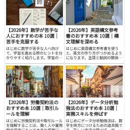
との距離感を調整するための具体
的な考え方です。コミュニケー
シ...
【2026年】数学が苦手な
【2026年】英語構文参考
人におすすめの本 10選｜
書のおすすめ本 10選｜構
苦手を克服する
文理解を深める
はじめに数学が苦手な人へ向け
はじめに英語構文参考書を使う
て、学習を進める際のヒントを分
と、英文の作り方がつかめるよう
かりやすく紹介します。学習の入
になります。主語と動詞の関係、
口を間違えると苦手意識が強くな
時制の使い分け、前置詞の役割な
ることがありますが、基礎の考え
ど、英語の基本のしくみを丁寧に
法律
学習法・勉強法
方を丁寧に積み重ねられる本を手
見ることができます。これを身に
に取ると、理解の速度が穏やかに
つけると、長い文章も読みやすく
上がることが多いです。数字や図
なり、伝えたい内容を正しく伝え
形...
や...
【2026年】労働契約法の
【2026年】データ分析勉
おすすめ本 10選｜取引ル
強法のおすすめ本 10選｜
ールを理解
実務スキルを伸ばす
はじめに労働契約法や取引ルール
はじめにデータ分析勉強法は、数
を理解することは、働く人や雇用
字を味方につけるための道具箱で
側の双方にとって大きな武器にな
す。正しい方法で学べば、データ