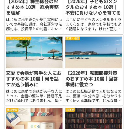
【2026年】株主総会のお
【2026年】子どものメン
すすめ本 10選｜総会実務
タルのおすすめ本 10選｜
を理解
不安に負けない心を育てる
はじめに株主総会や総会実務につ
はじめに子どものメンタルをとり
いての基礎知識は、会社運営や法
まく心配は、家庭でも学校でもよ
務対応、投資家との対話において
く話題になります。けれど正しい
とても役立ちます。議事運営や招
本を選ぶと、子ども自身の気持ち
集手続き、議決権の扱いといった
と向き合う力がそっと育ち、家族
コミュニケーション
資格・検定
基本を知ることで、事前準備がス
の会話もやさしくなります。親や
ムーズになりトラブルを減らせま
先生が読み聞かせの時間を作る
す。役員や事務担当者は議案作
と、安心感と信頼感が生まれ、困
成...
り...
恋愛で会話が苦手な人にお
【2026年】転職面接対策
すすめの本 10選｜何を話
のおすすめ本 10選｜回答
すか迷う悩みに
準備に役立つ
はじめに恋愛で会話が苦手な人に
はじめに転職活動で大切になるの
とって、会話の壁は単に話題不足
は、面接で自分の思いを分かりや
だけが原因ではありません。緊張
すく伝える準備です。どんな質問
や不安、相手への遠慮、自分の伝
が来るか想像し、答え方の流れを
え方への自信のなさが重なって、
つくることで、緊張をやわらげる
英語学習
経済学
何を話すか迷う悩みを深めること
効果があります。この記事は、転
が多いのです。本を読むことで得
職面接対策に役立つ本を紹介しま
られるのは、使えるフレーズや
す。読みやすい文章と具体的な
具...
例...