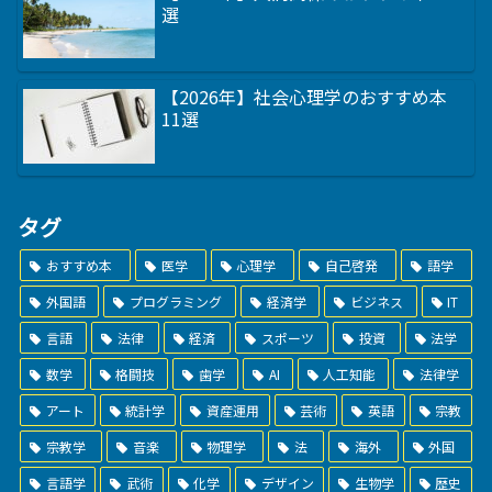
選
【2026年】社会心理学のおすすめ本
11選
タグ
おすすめ本
医学
心理学
自己啓発
語学
外国語
プログラミング
経済学
ビジネス
IT
言語
法律
経済
スポーツ
投資
法学
数学
格闘技
歯学
AI
人工知能
法律学
アート
統計学
資産運用
芸術
英語
宗教
宗教学
音楽
物理学
法
海外
外国
言語学
武術
化学
デザイン
生物学
歴史