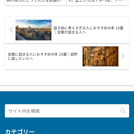
ります。契約の基本的な仕組みを
を見ただけで何が分かるのか、ど
知れば、雇用条件や解雇・契約更
んな判断が役に立つのかを自分の
新、業務委託などの違いを正しく
言葉で説明できるようになりま
見極められるため、不意のトラブ
す。仕事でデータを使う機会が増
ルを回避しやすくなります。判
える今、分析の技術を少しずつ身
話す前に考えすぎる人におすすめの本 10選
例...
に...
｜言葉が詰まる人へ
言葉に詰まる人におすすめの本 10選｜自然
に返したい人へ
カテゴリー