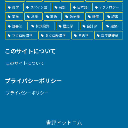
哲学
スペイン語
会計
日本語
テクノロジー
薬学
地学
政治
政治学
映画
読書
読書法
株式投資
歴史学
会計学
建築
マクロ経済学
ミクロ経済学
考古学
数学基礎論
このサイトについて
このサイトについて
プライバシーポリシー
プライバシーポリシー
書評ドットコム