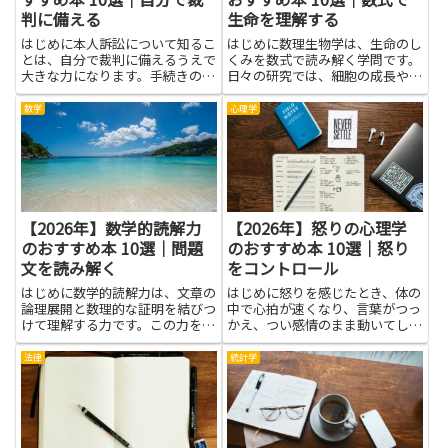
判に備える
生命を理解する
はじめに本人訴訟について知るこ
はじめに数理生物学は、生命のし
とは、自分で裁判に備えるうえで
くみを数式で読み解く学問です。
大きな力になります。手続きの流
日々の研究では、細胞の成長や病
れや書類の書き方、証拠の整理方
気の伝播、遺伝子の動きなどを、
法といった実務的な知識があれ
数や関係式で描く方法を学びま
数学
心理学
ば、慌てずに対応できる確率が高
す。初めて触れる人にも、難しそ
まります。知識があると、弁護士
うに見える数式の先にある現象の
に相談するタイミングや費用の見
仕組みを感じ取れるように工夫さ
通...
れ...
【2026年】数学的読解力
【2026年】怒りの心理学
のおすすめ本 10選｜問題
のおすすめ本 10選｜怒り
文を読み解く
をコントロール
はじめに数学的読解力は、文章の
はじめに怒りを感じたとき、体の
論理展開と数理的な証明を結びつ
中で心拍が速くなり、言葉がつっ
けて理解する力です。この力を高
かえ、つい感情のまま動いてしま
めると、問題文の要点を素早くつ
うことがあります。このテーマ
かみ、与えられた情報の矛盾点や
は、その“怒りの正体”をやさしく
法律
統計学
前提を見抜く力が身につきます。
解き明かし、感情の波を穏やかに
問題文を読み解く力も自然と養わ
するヒントを教えてくれます。怒
れ、授業や演習で考え方を自分
りの心理学を学ぶと、自分の心
の...
の...