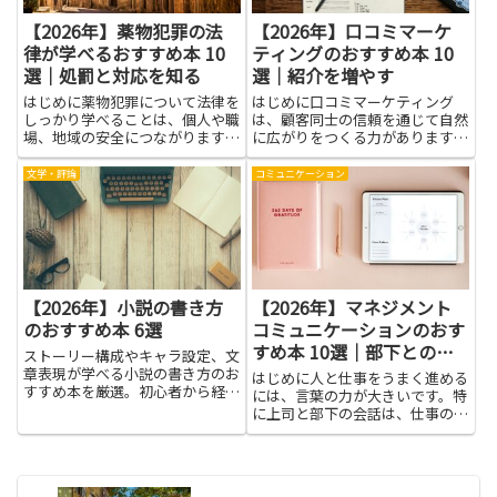
【2026年】薬物犯罪の法
【2026年】口コミマーケ
律が学べるおすすめ本 10
ティングのおすすめ本 10
選｜処罰と対応を知る
選｜紹介を増やす
はじめに薬物犯罪について法律を
はじめに口コミマーケティング
しっかり学べることは、個人や職
は、顧客同士の信頼を通じて自然
場、地域の安全につながります。
に広がりをつくる力があります。
処罰の仕組みや捜査・裁判の流れ
本を読むことで、なぜ人が誰かを
を知ることで、万が一のときに落
紹介したくなるのか、その心理や
文学・評論
コミュニケーション
ち着いて対応できるようになり、
行動のメカニズムを体系的に学べ
不要な誤解や二次被害を避ける助
ます。具体的な事例やフレームを
けになります。家族や教育現場
知れば、自社のサービスや商品に
で...
合...
【2026年】小説の書き方
【2026年】マネジメント
のおすすめ本 6選
コミュニケーションのおす
すめ本 10選｜部下との対
ストーリー構成やキャラ設定、文
話を改善する
章表現が学べる小説の書き方のお
はじめに人と仕事をうまく進める
すすめ本を厳選。初心者から経験
には、言葉の力が大きいです。特
者、プロ志望まで対応。
に上司と部下の会話は、仕事の方
向性やモチベーションを左右しま
す。今回の記事は、マネジメント
コミュニケーションという広い領
域を、日常の現場で役立つ視点で