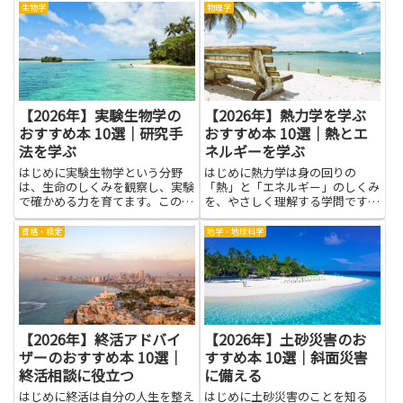
を効率化したい人に向けて、仕組
の体験や考え方に触れると道が少
生物学
物理学
みの全体像と日常の活用方法を、
しずつ見えてきます。ここでは、
やさしい言葉で解きます。開発と
迷いを受け止め、焦らずに進むヒ
本番の差を小さくする工夫、依
ントをくれる物語やエッセイ、
存...
実...
【2026年】実験生物学の
【2026年】熱力学を学ぶ
おすすめ本 10選｜研究手
おすすめ本 10選｜熱とエ
法を学ぶ
ネルギーを学ぶ
はじめに実験生物学という分野
はじめに熱力学は身の回りの
は、生命のしくみを観察し、実験
「熱」と「エネルギー」のしくみ
で確かめる力を育てます。この記
を、やさしく理解する学問です。
事では関連する本を読み進めるこ
日常の現象から科学の大きな発見
とで、理論だけでなく現場の考え
まで、つながりを見つける手がか
資格・検定
地学・地球科学
方を身につけるメリットを紹介し
りになります。この記事では、熱
ます。難しい用語にとらわれず、
力学を学ぶうえで役立つ本を紹介
基礎的な考え方をやさしく理解す
します。初めて学ぶ人にも安心し
る...
て読...
【2026年】終活アドバイ
【2026年】土砂災害のお
ザーのおすすめ本 10選｜
すすめ本 10選｜斜面災害
終活相談に役立つ
に備える
はじめに終活は自分の人生を整え
はじめに土砂災害のことを知る