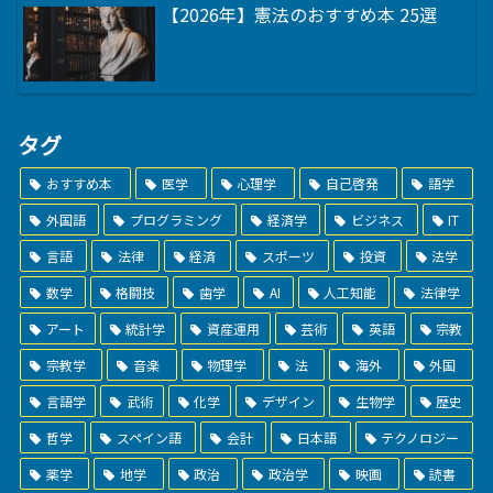
【2026年】憲法のおすすめ本 25選
タグ
おすすめ本
医学
心理学
自己啓発
語学
外国語
プログラミング
経済学
ビジネス
IT
言語
法律
経済
スポーツ
投資
法学
数学
格闘技
歯学
AI
人工知能
法律学
アート
統計学
資産運用
芸術
英語
宗教
宗教学
音楽
物理学
法
海外
外国
言語学
武術
化学
デザイン
生物学
歴史
哲学
スペイン語
会計
日本語
テクノロジー
薬学
地学
政治
政治学
映画
読書