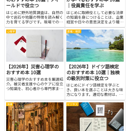
ールドで役立つ
｜役員責任を学ぶ
はじめに野外地質調査は、自然の
はじめに取締役として必要な法律
中で岩石や地層の特徴を読み解く
の知識を身につけることは、企業
力を育てる学びです。現場での観
経営や日々の意思決定をより確か
察力、記録の正確さ、装備の使い
なものにします。法律や役員責任
方を身につけると、地図を見る理
を理解しておくと、取締役として
心理学
資格・検定
解が深まり、現場の判断も安定し
の立場で想定されるリスクを早め
ます。フィールドで役立つ知識
に把握でき、社内の説明や外部対
は、学校の授業での知識を実際の
応も落ち着いて行えるようにな
場...
り...
【2026年】災害心理学の
【2026年】ドイツ語検定
おすすめ本 10選
のおすすめ本 10選｜独検
の級別対策に役立つ
災害心理学のおすすめ本を厳選紹
介。被災者支援や心のケアに役立
はじめにドイツ語検定を学ぶと
つ知識を、初心者から専門家まで
き、良い本を選ぶことは大きな味
幅広く学べます。
方になります。適切な教材は、基
本の語彙と文法を確実に固めつ
つ、聴解と読解の練習を日常の学
法律
ビジネス
習に自然に取り込ませてくれま
す。独検の級別対策にも役立ち、
出題の傾向をつかみやすくなるこ
とで、...