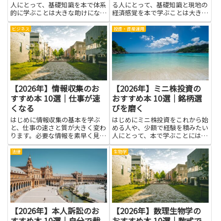
人にとって、基礎知識を本で体系
る人にとって、基礎知識と現地の
的に学ぶことは大きな助けになり
経済感覚を本で学ぶことは大きな
ます。為替は金利や資源価格、経
助けになります。海外成長を狙う
済指標など多様な要因で動くた
投資は、情報の差や制度の違いが
ビジネス
投資・資産運用
め、感情的な判断だけでは不利に
結果に影響しやすく、税制や規
なりやすいです。本を通じてチャ
制、企業文化の違いを理解してお
ートやファンダメンタルズの見
くだけでリスク管理がしやすくな
方、...
り...
【2026年】情報収集のお
【2026年】ミニ株投資の
すすめ本 10選｜仕事が速
おすすめ本 10選｜銘柄選
くなる
びを磨く
はじめに情報収集の基本を学ぶ
はじめにミニ株投資をこれから始
と、仕事の速さと質が大きく変わ
める人や、少額で経験を積みたい
ります。必要な情報を素早く見つ
人にとって、本で学ぶことには多
けられるようになれば、判断にか
くの利点があります。基本的な仕
かる時間が短くなり、無駄な作業
組みや手数料、注文方法を理解す
法律
生物学
が減ります。書籍を通じて体系的
ることで、取引の不慣れからくる
な手法や考え方を身につければ、
ミスを減らせますし、銘柄選びの
情報の取捨選択が上手になり、同
考え方を整理することで、自分
僚...
な...
【2026年】本人訴訟のお
【2026年】数理生物学の
すすめ本 10選｜自分で裁
おすすめ本 10選｜数式で