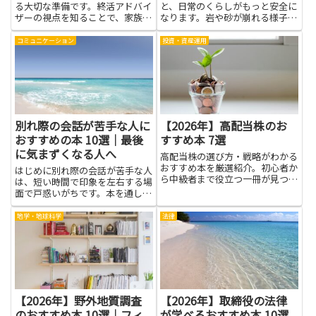
る大切な準備です。終活アドバイ
と、日常のくらしがもっと安全に
ザーの視点を知ることで、家族が
なります。岩や砂が崩れる様子
困らない形を探るヒントが見つか
や、雨の強さがどんな影響を与え
ります。この記事は、終活相談に
るかを、やさしい言葉と写真で学
コミュニケーション
投資・資産運用
役立つ本を紹介しますが、無理な
べる本を手に取ると、身の回りの
く読める内容を選び、実用的なポ
リスクを自分ごととして考えられ
イントをやさしく解きます。ま
るようになります。斜面災害に備
ず...
える...
別れ際の会話が苦手な人に
【2026年】高配当株のお
おすすめの本 10選｜最後
すすめ本 7選
に気まずくなる人へ
高配当株の選び方・戦略がわかる
おすすめ本を厳選紹介。初心者か
はじめに別れ際の会話が苦手な人
ら中級者まで役立つ一冊が見つか
は、短い時間で印象を左右する場
ります。
面で戸惑いがちです。本を通して
具体的な言い回しや心の準備を学
べば、緊張を和らげて相手に誠実
地学・地球科学
法律
さや配慮を伝えやすくなります。
言葉の選び方や沈黙の扱い方、態
度の整え方を身につけること
で、...
【2026年】野外地質調査
【2026年】取締役の法律
のおすすめ本 10選｜フィ
が学べるおすすめ本 10選