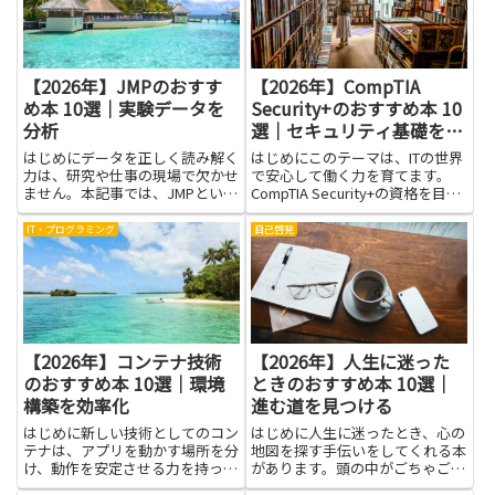
紹介する書籍は、実務に役立つ
抑え、取引を続けやすくなりま...
解...
【2026年】JMPのおすす
【2026年】CompTIA
め本 10選｜実験データを
Security+のおすすめ本 10
分析
選｜セキュリティ基礎を証
明
はじめにデータを正しく読み解く
はじめにこのテーマは、ITの世界
力は、研究や仕事の現場で欠かせ
で安心して働く力を育てます。
ません。本記事では、JMPという
CompTIA Security+の資格を目指
統計解析ツールを軸に、実験デー
す人にとって、難しく感じる専門
タを分析する際の考え方や活用の
用語を丁寧に解きほぐす本を選ぶ
IT・プログラミング
自己啓発
ヒントを紹介します。初心者でも
ことは大きな助けです。読み進め
日常のデータ整理から可視化、仮
るうちに、セキュリティの基本的
説検証まで段階的に進められる...
な仕組みや用語...
【2026年】コンテナ技術
【2026年】人生に迷った
のおすすめ本 10選｜環境
ときのおすすめ本 10選｜
構築を効率化
進む道を見つける
はじめに新しい技術としてのコン
はじめに人生に迷ったとき、心の
テナは、アプリを動かす場所を分
地図を探す手伝いをしてくれる本
け、動作を安定させる力を持って
があります。頭の中がごちゃごち
います。この記事では、環境構築
ゃして見えにくいときこそ、誰か