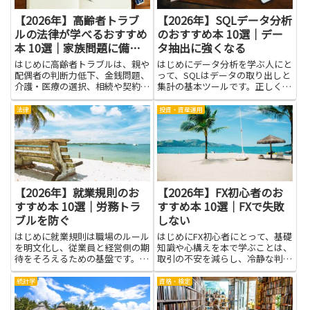
【2026年】高齢者トラブ
【2026年】SQLデータ分析
ルの法律が学べるおすすめ
のおすすめ本 10選｜デー
本 10選｜家族問題に備え
タ抽出に強くなる
る
はじめに高齢者トラブルは、親や
はじめにデータ分析を学ぶ人にと
配偶者の判断力低下、金銭問題、
って、SQLはデータの取り出しと
介護・医療の選択、相続や契約ト
集計の基本ツールです。正しく使
ラブルなど多岐にわたります。こ
いこなせば、膨大な情報の中から
うした場面で法律の基本を知って
意味のある答えを見つけ出す力が
法律
投資・資産運用
おくと、権利や義務、手続きの流
高まります。適切な本を選ぶこと
れがわかり、必要な行動を落ち着
で、データ構造の理解が深まり、
いて選べるようになります。本
現場の課題解決に役立つ考え方...
で...
【2026年】就業規則のお
【2026年】FX初心者のお
すすめ本 10選｜労務トラ
すすめ本 10選｜FXで失敗
ブルを防ぐ
しない
はじめに就業規則は職場のルール
はじめにFX初心者にとって、基礎
を明文化し、従業員と経営側の期
知識や心構えを本で学ぶことは、
待をそろえるための基盤です。正
取引の不安を減らし、冷静な判断
しい知識があれば、出勤・休暇・
を促す大きな助けになります。本
給与・懲戒などの取り扱いを透明
を通じてチャートの見方やリスク
統計学
資格・検定
に定められ、誤解や不満が起点と
管理、資金配分、メンタル面の対
なる問題を減らせます。本記事で
策を身につければ、無駄な損失を