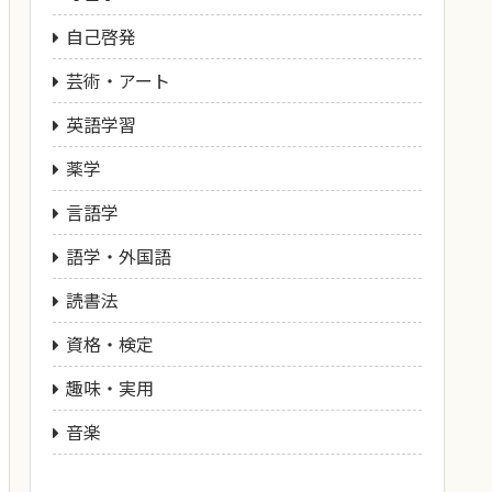
自己啓発
芸術・アート
英語学習
薬学
言語学
語学・外国語
読書法
資格・検定
趣味・実用
音楽