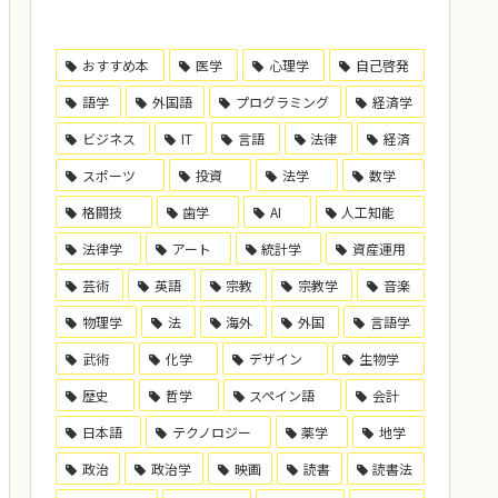
おすすめ本
医学
心理学
自己啓発
語学
外国語
プログラミング
経済学
ビジネス
IT
言語
法律
経済
スポーツ
投資
法学
数学
格闘技
歯学
AI
人工知能
法律学
アート
統計学
資産運用
芸術
英語
宗教
宗教学
音楽
物理学
法
海外
外国
言語学
武術
化学
デザイン
生物学
歴史
哲学
スペイン語
会計
日本語
テクノロジー
薬学
地学
政治
政治学
映画
読書
読書法