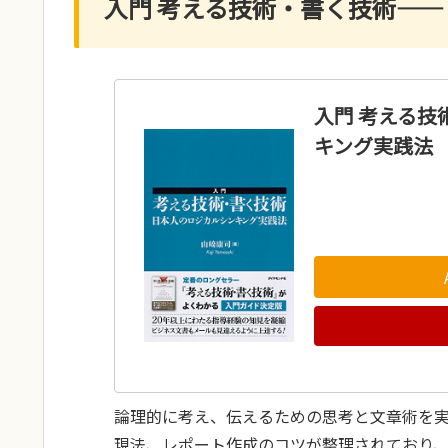
入門 考える技術・書く技術―
入門 考える
キング実践法
論理的に考え、伝えるための思考と文章術を
現法、レポート作成のコツが整理されており