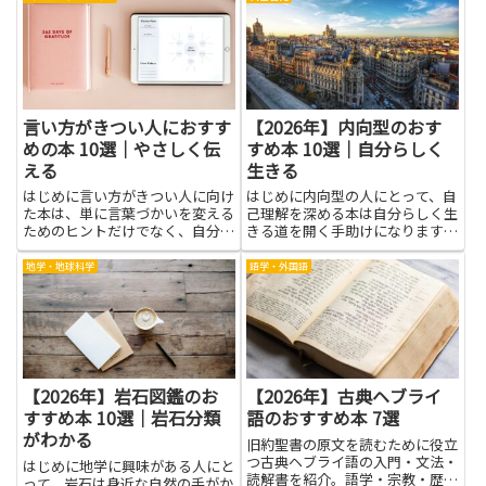
ちます。期待の伝え方や目標の共
を上げるための内容を紹介しま
有、フィードバックの与え方を身
す。英検面接に向けた読み物は、
に付けると、指示や命令だけに頼
自己紹介の練習や日常の話題への
ら...
対...
言い方がきつい人におすす
【2026年】内向型のおす
めの本 10選｜やさしく伝
すめ本 10選｜自分らしく
える
生きる
はじめに言い方がきつい人に向け
はじめに内向型の人にとって、自
た本は、単に言葉づかいを変える
己理解を深める本は自分らしく生
ためのヒントだけでなく、自分の
きる道を開く手助けになります。
感情や考え方を整理するきっかけ
静かな時間を大切にしながら、自
になります。やさしく伝える技術
分の感じ方や考え方を整理するヒ
地学・地球科学
語学・外国語
を身につけることで、誤解や対立
ントを見つけられるからです。読
が減り、仕事や家庭でのコミュニ
書を通じて、気持ちを言葉にする
ケーションが円滑になります。
練習や、無理をせずに力を発揮
本...
で...
【2026年】岩石図鑑のお
【2026年】古典ヘブライ
すすめ本 10選｜岩石分類
語のおすすめ本 7選
がわかる
旧約聖書の原文を読むために役立
つ古典ヘブライ語の入門・文法・
はじめに地学に興味がある人にと
読解書を紹介。語学・宗教・歴史
って、岩石は身近な自然の手がか