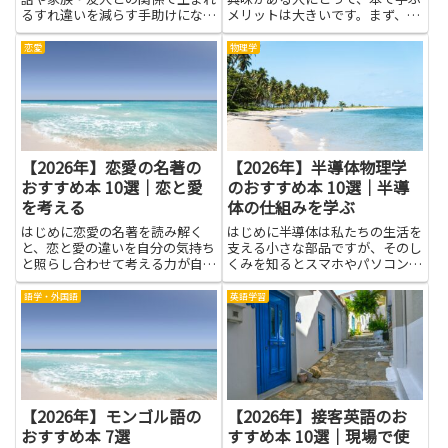
るすれ違いを減らす手助けになり
メリットは大きいです。まず、ビ
ます。男女の違いについて学ぶ
ジネスの基本構造や収支の考え方
と、相手の気持ちを想像する力が
を把握することで、資金計画や利
恋愛
物理学
高まり、伝え方を工夫するヒント
益見込みがイメージしやすくなり
が増えます。知識を増やすと、急
ます。設備やメンテナンス、集客
いで結論を出さずに相手の話をよ
の実例を知れば、現場での判断
く...
や...
【2026年】恋愛の名著の
【2026年】半導体物理学
おすすめ本 10選｜恋と愛
のおすすめ本 10選｜半導
を考える
体の仕組みを学ぶ
はじめに恋愛の名著を読み解く
はじめに半導体は私たちの生活を
と、恋と愛の違いを自分の気持ち
支える小さな部品ですが、そのし
と照らし合わせて考える力が自然
くみを知るとスマホやパソコン、
と育ちます。登場人物の思いが揺
家電がどう動くかが見えてきま
れる場面を追うと、相手の立場を
す。この記事では半導体物理学の
語学・外国語
英語学習
想像する訓練になり、言葉にでき
本を通じて、基礎の考え方から実
なかった感情を伝えるヒントをつ
際の仕組みまでやさしく学べま
かめます。さまざまな物語が示す
す。読みやすい本を選ぶと、専門
対...
の知...
【2026年】モンゴル語の
【2026年】接客英語のお
おすすめ本 7選
すすめ本 10選｜現場で使