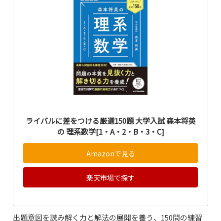
ライバルに差をつける厳選150題 大学入試 森本将英
の 理系数学[1・A・2・B・3・C]
Amazonで見る
楽天市場で探す
出題意図を読み解く力と解法の展開を養う、150問の練習