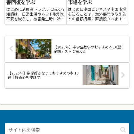
害回復を学ぶ
市場を学ぶ
はじめに消費者トラブルに備える
はじめに中国ビジネスや中国市場
知識は、日常生活やネット取引の
を知ることは、海外展開や取引先
不安を減らし、被害発生時に冷静
との信頼構築に直接役立ちます。
に行動する力を育てます。本を通
本書で紹介する本を読むと、消費
じて被害回復に必要な手続きや相
者の価値観や購買動機、規制や法
談窓口の使い方、証拠の残し方、
制度の特徴、現地の商習慣や交渉
交渉の基本を学べば、被害の拡大
のコツが理解しやすくなります。
を防ぎやすくなります。知識が
また、デジタル経済や越境EC、...
【2026年】中学生数学のおすすめ本 10選｜
あ...
定期テストに備える
【2026年】数学好きな子におすすめの本 10
選｜好奇心を伸ばす