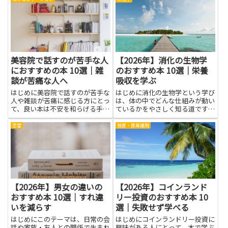
ンド構築、危機対応などの基礎と
法の習得が欠かせません。データ
実践に触れられます。広報を学ぶ
を読み解く力や、結論を論理的に
ことで、情報を整理し相手に合
組み立てる力を身につけると、
わ...
学...
美容院で話すのが苦手な人
【2026年】消化の生物学
におすすめの本 10選｜雑
のおすすめ本 10選｜栄養
談が苦痛な人へ
吸収を学ぶ
はじめに美容院で話すのが苦手な
はじめに消化の生物学という学び
人や雑談が苦痛に感じる方にとっ
は、体の中でどんな仕組みが動い
て、良い本は不安を和らげる手助
ているかをやさしく知る道です。
けになります。本を通して、短い
食べ物が胃や腸でどう崩れ、どの
会話のコツや聞き手に回る技術、
ように栄養が血や細胞に届くのか
恋愛
投資・資産運用
沈黙を気にしない心構え、スタイ
を学ぶと、日々の食事選びが楽に
リストに自分の希望を伝える表現
なります。栄養吸収を学ぶ視点を
などが学べます。話す内容を事
持つと、体の成長やエネルギー
前...
の...
【2026年】男女の違いの
【2026年】コインランド
おすすめ本 10選｜すれ違
リー投資のおすすめ本 10
いを減らす
選｜失敗せず学べる
はじめにこのテーマは、日常の会
はじめにコインランドリー投資に
話や家族・友人との関係で生まれ
興味がある人にとって、本で学ぶ