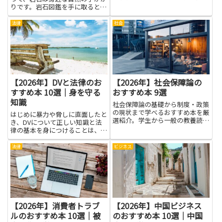
の観点からも学びを深められる！
りです。岩石図鑑を手に取ると、
石の色やかたちだけでなく、どう
やってできたか、どんな性質があ
法律
社会
るかが見えてきます。その理解
は、地球の歴史を感じる入口にな
ります。岩石分類がわかると、山
の...
【2026年】DVと法律のお
【2026年】社会保障論の
すすめ本 10選｜身を守る
おすすめ本 9選
知識
社会保障論の基礎から制度・政策
の現状まで学べるおすすめ本を厳
はじめに暴力や脅しに直面したと
選紹介。学生から一般の教養読者
き、DVについて正しい知識と法
まで幅広く役立ちます。
律の基本を身につけることは、自
分や家族の安全を守るうえで大き
な助けになります。本記事で紹介
法律
ビジネス
する本を通じて、暴力のサインを
見分ける力や、加害行為に対する
法的な権利、相談窓口や手続き
の...
【2026年】消費者トラブ
【2026年】中国ビジネス
ルのおすすめ本 10選｜被
のおすすめ本 10選｜中国