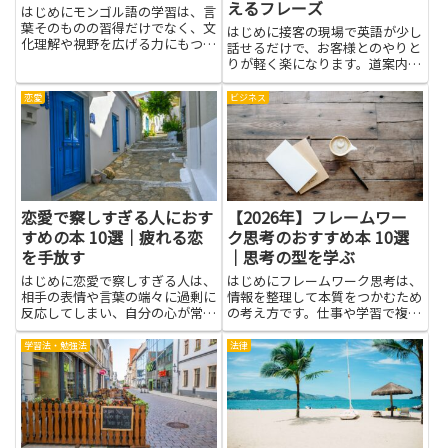
えるフレーズ
はじめにモンゴル語の学習は、言
葉そのものの習得だけでなく、文
はじめに接客の現場で英語が少し
化理解や視野を広げる力にもつな
話せるだけで、お客様とのやりと
がります。本記事では、初心者か
りが軽く楽になります。道案内や
ら中級者まで役立つおすすめの本
メニューの説明、質問への答えが
を紹介します。テキストで文法を
スムーズになり、待ち時間の不安
恋愛
ビジネス
整理したり、会話例で発音や表現
も和らぎます。この記事は、現場
を確認したり、読解で語彙を増
で使えるフレーズを身につける手
や...
助けになる本を紹介します。実
用...
恋愛で察しすぎる人におす
【2026年】フレームワー
すめの本 10選｜疲れる恋
ク思考のおすすめ本 10選
を手放す
｜思考の型を学ぶ
はじめに恋愛で察しすぎる人は、
はじめにフレームワーク思考は、
相手の表情や言葉の端々に過剰に
情報を整理して本質をつかむため
反応してしまい、自分の心が常に
の考え方です。仕事や学習で複雑
揺れやすくなります。そんなとき
な問題に直面したとき、要素を分
に本を手に取ると、なぜそう感じ
解して順序立てて考えられるよう
学習法・勉強法
法律
るのかを理解するヒントや、感情
になります。本を通じて基礎的な
の扱い方、相手との距離の取り方
枠組みを学べば、原因と結果を見
が学べます。本は具体的な事例
分けやすくなり、議論や提案の
や...
説...