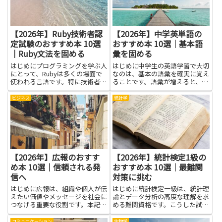
【2026年】Ruby技術者認
【2026年】中学英単語の
定試験のおすすめ本 10選
おすすめ本 10選｜基本語
｜Ruby文法を固める
彙を固める
はじめにプログラミングを学ぶ人
はじめに中学生の英語学習で大切
にとって、Rubyは多くの場面で
なのは、基本の語彙を確実に覚え
使われる言語です。特に技術者認
ることです。語彙が増えると、読
定試験は、基礎をしっかりと確か
解も聞き取りもぐんと楽になりま
められる良い機会になります。本
す。ここでは、中学英単語 基本
ビジネス
統計学
を選ぶときには、コードの読み書
語彙を固める手助けになる本を紹
きのコツや考え方を身につけられ
介します。文章で使える実用的な
るものを選ぶと学習が進みやす...
語彙を練習できる構成や、覚え
や...
【2026年】広報のおすす
【2026年】統計検定1級の
め本 10選｜信頼される発
おすすめ本 10選｜最難関
信へ
対策に挑む
はじめに広報は、組織や個人が伝
はじめに統計検定一級は、統計理
えたい価値やメッセージを社会に
論とデータ分析の高度な理解を求
つなげる重要な役割です。本記事
める難関資格です。こうした試験
で紹介する本を通じて、メディア
の対策には、体系的な知識の蓄積
対応やプレスリリース作成、ブラ
と、実際の問題に対する柔軟な解
コミュニケーション
生物学