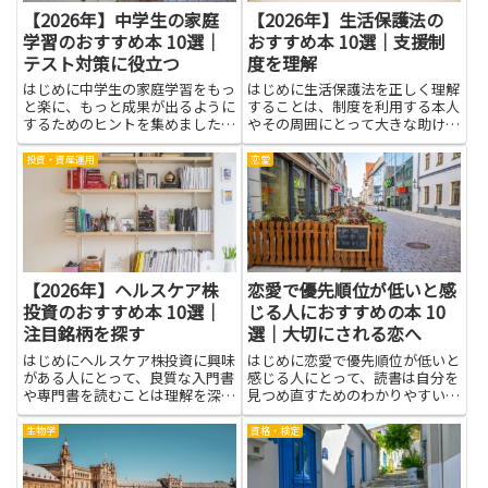
【2026年】中学生の家庭
【2026年】生活保護法の
学習のおすすめ本 10選｜
おすすめ本 10選｜支援制
テスト対策に役立つ
度を理解
はじめに中学生の家庭学習をもっ
はじめに生活保護法を正しく理解
と楽に、もっと成果が出るように
することは、制度を利用する本人
するためのヒントを集めました。
やその周囲にとって大きな助けに
家庭での学習習慣を整えると、授
なります。受給要件や申請手続
業の内容を思い出しやすくなり、
き、支給の仕組み、相談窓口の役
投資・資産運用
恋愛
テスト対策にも役立ちます。読み
割などの基礎知識があれば、必要
やすい本を選ぶと、文字の量や難
な支援につなげやすくなり、不安
しさに悩まず、読む力と考える
や誤解を和らげることができま
力...
す。...
【2026年】ヘルスケア株
恋愛で優先順位が低いと感
投資のおすすめ本 10選｜
じる人におすすめの本 10
注目銘柄を探す
選｜大切にされる恋へ
はじめにヘルスケア株投資に興味
はじめに恋愛で優先順位が低いと
がある人にとって、良質な入門書
感じる人にとって、読書は自分を
や専門書を読むことは理解を深め
見つめ直すためのわかりやすい道
る近道です。書籍は医療制度や製
具になります。言葉で説明された
薬・バイオの技術動向、臨床試験
考え方や実例に触れることで、自
生物学
資格・検定
や承認プロセスといった業界特有
分がなぜ後回しにされてしまうの
の仕組み、規制の影響、企業のビ
か、その背景にある思い癖やパタ
ジネスモデルや財務の基礎を体
ーンが見えてきます。自尊心の