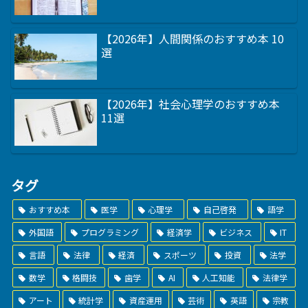
【2026年】人間関係のおすすめ本 10
選
【2026年】社会心理学のおすすめ本
11選
タグ
おすすめ本
医学
心理学
自己啓発
語学
外国語
プログラミング
経済学
ビジネス
IT
言語
法律
経済
スポーツ
投資
法学
数学
格闘技
歯学
AI
人工知能
法律学
アート
統計学
資産運用
芸術
英語
宗教