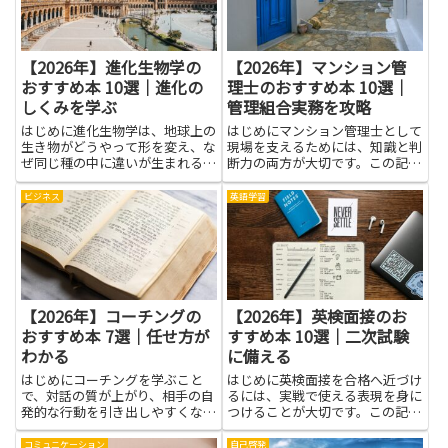
系...
育...
【2026年】進化生物学の
【2026年】マンション管
おすすめ本 10選｜進化の
理士のおすすめ本 10選｜
しくみを学ぶ
管理組合実務を攻略
はじめに進化生物学は、地球上の
はじめにマンション管理士として
生き物がどうやって形を変え、な
現場を支えるためには、知識と判
ぜ同じ種の中に違いが生まれるの
断力の両方が大切です。この記事
かを教えてくれる学問です。長い
では、役立つ本の力を知ることで
時間の流れの中で起きた変化を追
日々の管理組合運営が少しずつラ
ビジネス
英語学習
うと、自然のしくみがつながって
クになり、住民との関係も安定し
見えてきます。この記事で紹介す
てくる点を紹介します。読み物と
る本は、難しい言葉を追いかけ
して楽しみつつ、実務に使える
ず...
ポ...
【2026年】コーチングの
【2026年】英検面接のお
おすすめ本 7選｜任せ方が
すすめ本 10選｜二次試験
わかる
に備える
はじめにコーチングを学ぶこと
はじめに英検面接を合格へ近づけ
で、対話の質が上がり、相手の自
るには、実戦で使える表現を身に
発的な行動を引き出しやすくなり
つけることが大切です。この記事
ます。特に任せ方に悩んでいる人
では、語彙力を広げ、質問の意図
には、コーチングの考え方が役立
を読み取る力を養い、練習の効率
コミュニケーション
自己啓発