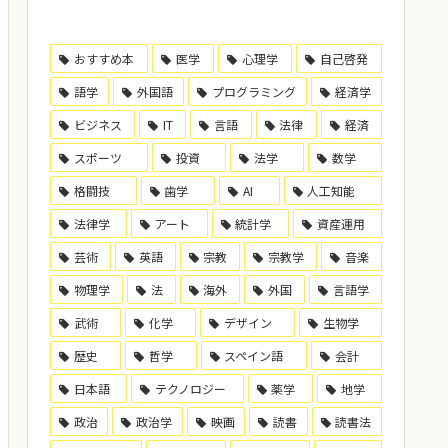
おすすめ本
医学
心理学
自己啓発
語学
外国語
プログラミング
経済学
ビジネス
IT
言語
法律
経済
スポーツ
投資
法学
数学
格闘技
歯学
AI
人工知能
法律学
アート
統計学
資産運用
芸術
英語
宗教
宗教学
音楽
物理学
法
海外
外国
言語学
武術
化学
デザイン
生物学
歴史
哲学
スペイン語
会計
日本語
テクノロジー
薬学
地学
政治
政治学
映画
読書
読書法