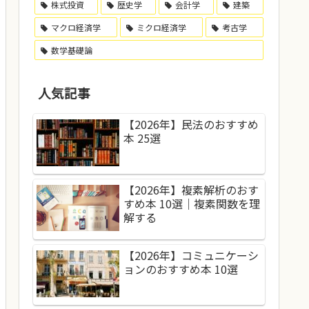
株式投資
歴史学
会計学
建築
マクロ経済学
ミクロ経済学
考古学
数学基礎論
人気記事
【2026年】民法のおすすめ
本 25選
【2026年】複素解析のおす
すめ本 10選｜複素関数を理
解する
【2026年】コミュニケーシ
ョンのおすすめ本 10選