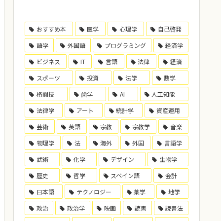
おすすめ本
医学
心理学
自己啓発
語学
外国語
プログラミング
経済学
ビジネス
IT
言語
法律
経済
スポーツ
投資
法学
数学
格闘技
歯学
AI
人工知能
法律学
アート
統計学
資産運用
芸術
英語
宗教
宗教学
音楽
物理学
法
海外
外国
言語学
武術
化学
デザイン
生物学
歴史
哲学
スペイン語
会計
日本語
テクノロジー
薬学
地学
政治
政治学
映画
読書
読書法