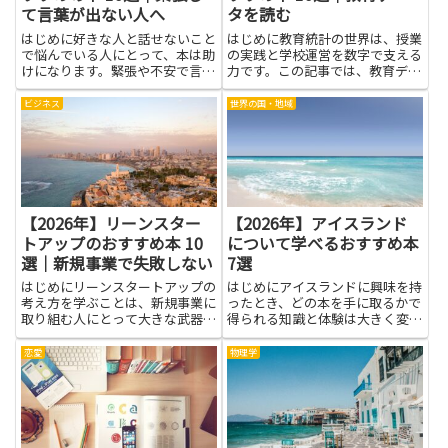
て言葉が出ない人へ
タを読む
はじめに好きな人と話せないこと
はじめに教育統計の世界は、授業
で悩んでいる人にとって、本は助
の実践と学校運営を数字で支える
けになります。緊張や不安で言葉
力です。この記事では、教育デー
が出ない人でも、心理学やコミュ
タを読む力を高め、現場の課題を
ニケーションの知識を手軽に学べ
より正確にとらえるための本を紹
ビジネス
世界の国・地域
るからです。読書を通じて自分の
介します。統計の基礎を知ると
気持ちの整理や相手の立場を想像
き、ポイントは難解な用語よりも
する力が育ち、話しかけるタイ
現場の事象と結びつけて考えるこ
ミ...
と...
【2026年】リーンスター
【2026年】アイスランド
トアップのおすすめ本 10
について学べるおすすめ本
選｜新規事業で失敗しない
7選
はじめにリーンスタートアップの
はじめにアイスランドに興味を持
考え方を学ぶことは、新規事業に
ったとき、どの本を手に取るかで
取り組む人にとって大きな武器に
得られる知識と体験は大きく変わ
なります。限られた資源で早く検
ります。自然景観や地質学、歴史
証を回し、顧客のニーズを確かめ
や文化、文学や写真集、実用的な
恋愛
物理学
ながら進める習慣は、時間とコス
旅行ガイド──目的によって求め
トの無駄を減らします。本記事で
る情報は異なりますし、同じテー
紹介する本からは、実践的な手
マでも著者の視点や深さ、文章
法...
の...