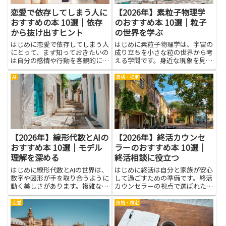
恋愛で依存してしまう人に
【2026年】素粒子物理学
おすすめの本 10選｜依存
のおすすめ本 10選｜粒子
から抜け出すヒント
の世界を学ぶ
はじめに恋愛で依存してしまう人
はじめに素粒子物理学は、宇宙の
にとって、まず知っておきたいの
成り立ちを小さな粒の世界から考
は自分の感情や行動を客観的に見
える学問です。身近な現象を見つ
る力です。本やヒントを通じて、
め直すと、世界のしくみが少しず
なぜ依存が生まれるのか、どんな
つ見えてきます。粒子の世界を学
AI
資格・検定
思考や習慣が関係しているのかを
ぶとき、難しい専門用語はゆっく
学べます。読書は具体的な事例や
りと手がかりを積み重ねる感じで
実践的なワークが多く、自己理
理解できます。光の動き、物質
解...
の...
【2026年】線形代数とAIの
【2026年】終活カウンセ
おすすめ本 10選｜モデル
ラーのおすすめ本 10選｜
理解を深める
終活相談に役立つ
はじめに線形代数とAIの世界は、
はじめに終活は自分と家族が安心
数字や図形が手を取り合うように
して過ごすための準備です。終活
動く美しさがあります。複雑なモ
カウンセラーの視点で選ばれた本
デルのしくみを理解するには、ま
は、話し方のコツや必要な情報を
ず基本の考え方をそろえることが
やさしく伝えてくれます。読みや
恋愛
資格・検定
近道です。この記事で紹介する本
すい本を手にすることで、家族と
は、難しすぎず、日常の例と結び
の話し合いがスムーズになり、困