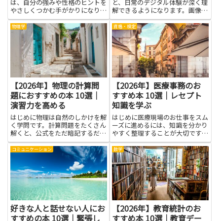
は、自分の強みや性格のヒントを
と、日常のデジタル体験が深く理
やさしくつかむ手がかりになりま
解できるようになります。画像認
す。姓名判断は難しい理屈より
識の統計学を学ぶと、写真や映像
も、日常の暮らしに役立つ考え方
の分析でデータの意味を読み解く
物理学
資格・検定
を教えてくれることが多いです。
力が育ち、現場の判断が安定しま
分かりやすい本なら、漢字の意味
す。数式や指標の背景を知ると、
や音の響きが、友だちや家族との
機械がどのように判断を下すか
会話...
の...
【2026年】物理の計算問
【2026年】医療事務のお
題におすすめの本 10選｜
すすめ本 10選｜レセプト
演習力を高める
知識を学ぶ
はじめに物理は自然のしかけを解
はじめに医療現場のお仕事をスム
く学問です。計算問題をたくさん
ーズに進めるには、知識を分かり
解くと、公式をただ暗記するだけ
やすく整理することが大切です。
でなく、なぜそうなるのかを考え
この記事は、医療事務の現場で役
る力が鍛えられます。難しい問題
立つ内容をまとめた本を紹介する
コミュニケーション
数学
に出会っても、手元の道具をどう
目的で書きました。医療事務は、
組み合わせて使うかを考える練習
受付やカルテの整理、保険の請求
になります。基本から応用ま
づくりなど、日々の作業を支え
で、...
る...
好きな人と話せない人にお
【2026年】教育統計のお
すすめの本 10選｜緊張し
すすめ本 10選｜教育デー