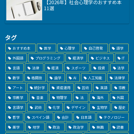
【2026年】社会心理学のおすすめ本
11選
タグ
おすすめ本
医学
心理学
自己啓発
語学
外国語
プログラミング
経済学
ビジネス
IT
言語
法律
経済
スポーツ
投資
法学
数学
格闘技
歯学
AI
人工知能
法律学
アート
統計学
資産運用
芸術
英語
宗教
宗教学
音楽
物理学
法
海外
外国
言語学
武術
化学
デザイン
生物学
歴史
哲学
スペイン語
会計
日本語
テクノロジー
薬学
地学
政治
政治学
映画
読書