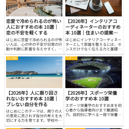
つけて学べるものです。数学の...
ったときに何をどう進めればよ
い...
恋愛で冷められるのが怖い
【2026年】インテリアコ
人におすすめの本 10選｜
ーディネーターのおすすめ
恋の不安を軽くする
本 10選｜住まいの提案力
を磨く
はじめに恋愛で冷められるのが怖
はじめにインテリアコーディネー
い人は、心の中の不安が日常の行
ターとして部屋を整えるには、セ
動や判断に影響を与えやすく、相
ンスだけでなく伝える力と基礎知
手への接し方や自分らしさを見失
識が大切です。本を通して、色の
いがちです。本を通して心の仕組
組み方や素材の合わせ方、光の使
自己啓発
スポーツ
みや不安の発生メカニズム、コミ
い方といった基本をやさしく学べ
ュニケーションのコツを学べば、
ば、クライアントの希望を形にす
感情を整理する力が育ちます。
るヒントがつかめます。また、
知...
さ...
【2026年】人に振り回さ
【2026年】スポーツ栄養
れないおすすめ本 10選｜
学のおすすめ本 10選
ブレない自分を作る
スポーツ栄養学のおすすめ本を初
心者から指導者向けまで厳選紹
はじめにこのテーマは、周りの人
介。目的別に学べる一冊で栄養知
の意見に流されず自分の考えを大
識とパフォーマンスを高めましょ
切にする力を育てます。学校や部
う。
活、友だち関係でいろんな話が飛