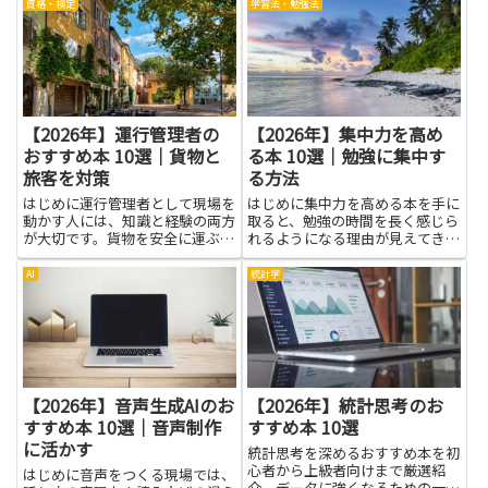
び交う中で、迷わず自分の価値観
資格・検定
学習法・勉強法
を見つけると、判断が早く正しく
なり、心が落ち着きます。人に振
り回されない生き方は、日常の
選...
【2026年】運行管理者の
【2026年】集中力を高め
おすすめ本 10選｜貨物と
る本 10選｜勉強に集中す
旅客を対策
る方法
はじめに運行管理者として現場を
はじめに集中力を高める本を手に
動かす人には、知識と経験の両方
取ると、勉強の時間を長く感じら
が大切です。貨物を安全に運ぶた
れるようになる理由が見えてきま
めのルールや、旅客の乗車をスム
す。難しい実験や複雑な理論よ
ーズにする工夫は、実務だけでは
り、日常のちょっとした工夫を丁
AI
統計学
身につかない部分もあります。本
寧に紹介してくれるからです。読
を通じて考え方を広げたり、ケー
み方は人それぞれですが、すぐに
スごとの判断のヒントを手に入
実践できるヒントを拾える本は、
れ...
迷...
【2026年】音声生成AIのお
【2026年】統計思考のお
すすめ本 10選｜音声制作
すすめ本 10選
に活かす
統計思考を深めるおすすめ本を初
心者から上級者向けまで厳選紹
はじめに音声をつくる現場では、
介。データに強くなるための一冊