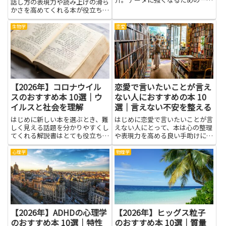
話し方の表現力や読み上げの滑ら
がきっと見つかります。
かさを高めてくれる本が役立ちま
す。音声生成AIのしくみを知る
と、音色や抑揚の作り方を理解し
生物学
恋愛
やすくなり、日常の制作作業をス
ムーズに進められるようになりま
す。ポッドキャストの原稿読み
上...
【2026年】コロナウイル
恋愛で言いたいことが言え
スのおすすめ本 10選｜ウ
ない人におすすめの本 10
イルスと社会を理解
選｜言えない不安を整える
はじめに新しい本を選ぶとき、難
はじめに恋愛で言いたいことが言
しく見える話題を分かりやすくし
えない人にとって、本は心の整理
てくれる解説書はとても役立ちま
や表現力を高める良い手助けにな
す。特にコロナウイルスの話題
ります。言葉にするコツや感情の
は、科学のしくみだけでなく、学
扱い方、対話のテンポを学べるた
心理学
物理学
校や職場、家庭の暮らし方にも影
め、相手に伝えたい気持ちを少し
響します。正しい情報を選ぶ力
ずつ形にできるようになります。
は、日々のニュースを読み解く力
読書を通して自分の内面を客観
にも...
視...
【2026年】ADHDの心理学
【2026年】ヒッグス粒子
のおすすめ本 10選｜特性
のおすすめ本 10選｜質量