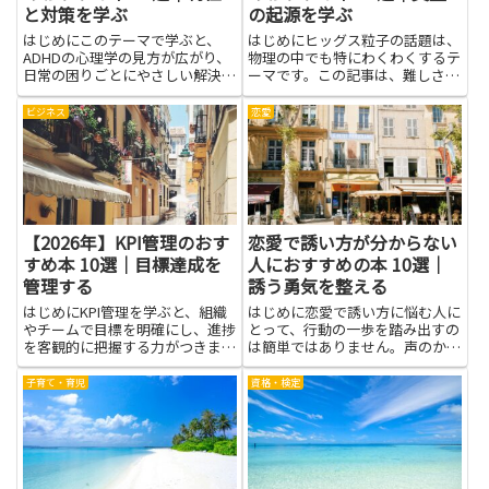
と対策を学ぶ
の起源を学ぶ
はじめにこのテーマで学ぶと、
はじめにヒッグス粒子の話題は、
ADHDの心理学の見方が広がり、
物理の中でも特にわくわくするテ
日常の困りごとにやさしい解決の
ーマです。この記事は、難しさを
道が見えてきます。特性を理解す
抑えつつ、ヒッグス粒子について
ることで、学習や仕事、家での過
の本を選ぶときのヒントをつかめ
ビジネス
恋愛
ごし方が少し楽になり、無理をし
るように作りました。質量の起源
すぎずに進めるヒントが生まれま
を知る手がかりとして、観察と実
す。周囲の人がどう感じ、どう
験のつながりを感じられるエピ
手...
ソ...
【2026年】KPI管理のおす
恋愛で誘い方が分からない
すめ本 10選｜目標達成を
人におすすめの本 10選｜
管理する
誘う勇気を整える
はじめにKPI管理を学ぶと、組織
はじめに恋愛で誘い方に悩む人に
やチームで目標を明確にし、進捗
とって、行動の一歩を踏み出すの
を客観的に把握する力がつきま
は簡単ではありません。声のかけ
す。適切な指標を設定して定期的
方やタイミング、相手への配慮を
に測ることで、どの施策が効果的
考えると頭がいっぱいになり、結
子育て・育児
資格・検定
か、どこに課題があるかを早めに
局何もしないまま時間が過ぎるこ
見つけられます。目標達成を管理
ともあります。本記事で紹介する
するための基本を理解すれば、
本は、緊張を和らげる考え方や
優...
具...