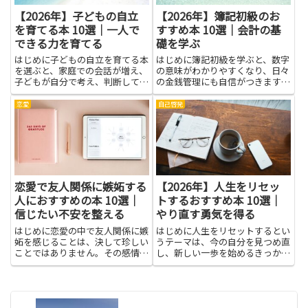
【2026年】子どもの自立
【2026年】簿記初級のお
を育てる本 10選｜一人で
すすめ本 10選｜会計の基
できる力を育てる
礎を学ぶ
はじめに子どもの自立を育てる本
はじめに簿記初級を学ぶと、数字
を選ぶと、家庭での会話が増え、
の意味がわかりやすくなり、日々
子どもが自分で考え、判断して行
の金銭管理にも自信がつきます。
動する力を育てるきっかけになり
会計の基礎を学ぶことは、帳簿づ
ます。本を通じて、毎日の小さな
けのしくみを理解する第一歩で
恋愛
自己啓発
選択やお手伝いの習慣づくり、失
す。取引の流れを順序だてて整理
敗しても前を向く心の持ち方を学
する力は、誰でも身につくと役立
べます。一人でできる力を育て
ちます。初めての人には新しい言
る...
葉...
恋愛で友人関係に嫉妬する
【2026年】人生をリセッ
人におすすめの本 10選｜
トするおすすめ本 10選｜
信じたい不安を整える
やり直す勇気を得る
はじめに恋愛の中で友人関係に嫉
はじめに人生をリセットするとい
妬を感じることは、決して珍しい
うテーマは、今の自分を見つめ直
ことではありません。その感情が
し、新しい一歩を始めるきっかけ
続くと、自分の不安や相手への疑
になります。本を通して別の考え
念が強くなり、関係の居心地が悪
方や感じ方を知ると、心にたまっ
くなることもあります。本で学ぶ
た疲れが少し軽くなることもあり
と、嫉妬の仕組みや感情の扱い
ます。物語の主人公の選択や困難
方、コミュニケーションの工夫な
の乗り越え方に共感すること