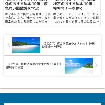
係のおすすめ本 10選｜疲
検定のおすすめ本 10選｜
れない距離感を学ぶ
接客マナーを磨く
はじめに人と関わる場面は、仕事
はじめにこのテーマは、サービス
や家庭、友人、近所づき合いなど
業で働く人が自信をもってお客様
日常のあらゆる場面に広がりま
に対応する力を育てるのに役立ち
す。大人の人間関係は、一人ひと
ます。サービス接遇検定を目指す
りの気持ちを想像し、伝え方を工
なら、まず基本の挨拶や身だしな
夫する力が大切です。紹介する本
み、相手の話をしっかり聞く姿勢
は、関係を壊さずに自分の境界を
を整えることが大切です。接客マ
守るヒントや、相手を思いやる言
ナーを磨く本は、実際の場面を
【2026年】資金決済法のおすすめ本 10選｜
葉...
想...
決済規制を理解
【2026年】医療法務のおすすめ本 10選｜医
療現場の法務