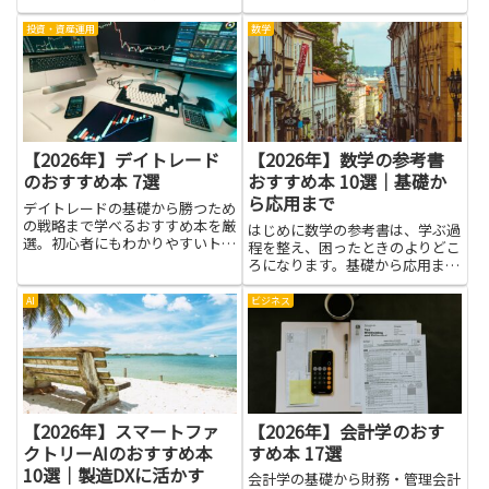
ースや資料の読み方が分かりやす
くなり、海外の人と話すときにも
投資・資産運用
数学
自信を持てます。国連英検の本や
教材を使えば、英語表現の幅だけ
でなく、世界のしくみや異文化
の...
【2026年】デイトレード
【2026年】数学の参考書
のおすすめ本 7選
おすすめ本 10選｜基礎か
ら応用まで
デイトレードの基礎から勝つため
の戦略まで学べるおすすめ本を厳
はじめに数学の参考書は、学ぶ過
選。初心者にもわかりやすいトレ
程を整え、困ったときのよりどこ
ード指南書を紹介します。
ろになります。基礎から応用まで
を扱う教材は、公式の意味を丁寧
に解き明かし、練習問題を通して
AI
ビジネス
理解を確かめる手助けをしてくれ
ます。初歩のつまずきを繰り返さ
ず、段階的に力をつけやすいの
が...
【2026年】スマートファ
【2026年】会計学のおす
クトリーAIのおすすめ本
すめ本 17選
10選｜製造DXに活かす
会計学の基礎から財務・管理会計