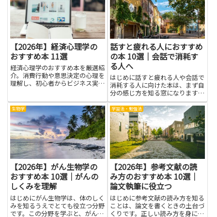
し、急な支払いに備える余裕が生
役立ちます。難しい用語を覚える
まれます。利益だけで判断せず現
より、身の回りの出来事と結びつ
金...
けて...
【2026年】経済心理学の
話すと疲れる人におすすめ
おすすめ本 11選
の本 10選｜会話で消耗す
る人へ
経済心理学のおすすめ本を厳選紹
介。消費行動や意思決定の心理を
はじめに話すと疲れる人や会話で
理解し、初心者からビジネス実務
消耗する人に向けた本は、まず自
者まで役立つ知識が得られます。
分の感じ方を知る窓になります。
なぜ相手の言葉で疲れてしまうの
か、その仕組みや背景にある心理
生物学
学習法・勉強法
を学べば、無駄な自己否定を減ら
せます。言い換えや受け流し方、
話す量の調整、相手との距離の
取...
【2026年】がん生物学の
【2026年】参考文献の読
おすすめ本 10選｜がんの
み方のおすすめ本 10選｜
しくみを理解
論文執筆に役立つ
はじめにがん生物学は、体のしく
はじめに参考文献の読み方を知る
みを知るうえでとても役立つ分野
ことは、論文を書くときの土台づ
です。この分野を学ぶと、がんが
くりです。正しい読み方を身につ