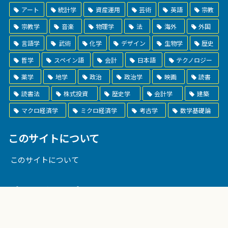
アート
統計学
資産運用
芸術
英語
宗教
宗教学
音楽
物理学
法
海外
外国
言語学
武術
化学
デザイン
生物学
歴史
哲学
スペイン語
会計
日本語
テクノロジー
薬学
地学
政治
政治学
映画
読書
読書法
株式投資
歴史学
会計学
建築
マクロ経済学
ミクロ経済学
考古学
数学基礎論
このサイトについて
このサイトについて
プライバシーポリシー
プライバシーポリシー