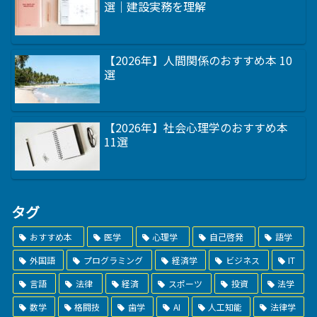
選｜建設実務を理解
【2026年】人間関係のおすすめ本 10
選
【2026年】社会心理学のおすすめ本
11選
タグ
おすすめ本
医学
心理学
自己啓発
語学
外国語
プログラミング
経済学
ビジネス
IT
言語
法律
経済
スポーツ
投資
法学
数学
格闘技
歯学
AI
人工知能
法律学