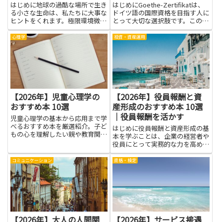
はじめに地球の過酷な場所で生き
はじめにGoethe-Zertifikatは、
る小さな生命は、私たちに大事な
ドイツ語の国際資格を目指す人に
ヒントをくれます。極限環境微生
とって大切な選択肢です。この記
物は酸性の湖や高温の源泉、冷た
事は、関連する本を通じて学ぶと
い深海など、普段は目にしない場
どんなメリットがあるかを、やさ
心理学
投資・資産運用
所で働いています。その不思議な
しい言葉で分かりやすく伝えま
適応を知ると、生命のしくみや地
す。まずこの資格を取ると、語彙
球のしくみを身近に感じられ、
力やリスニングの...
自...
【2026年】児童心理学の
【2026年】役員報酬と資
おすすめ本 10選
産形成のおすすめ本 10選
｜役員報酬を活かす
児童心理学の基本から応用まで学
べるおすすめ本を厳選紹介。子ど
はじめに役員報酬と資産形成の基
もの心を理解したい親や教育関係
本を学ぶことは、企業の経営者や
者に最適な一冊を発見！
役員にとって実務的な力を高める
近道になります。報酬の仕組みや
税制の扱いを理解すれば、収入の
コミュニケーション
資格・検定
受け取り方や配分の判断がしやす
くなり、手元資金の最適化や将来
の生活設計に直結します。資産
形...
【2026年】大人の人間関
【2026年】サービス接遇