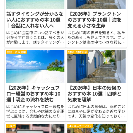
話すタイミングが分からな
【2026年】プランクトン
い人におすすめの本 10選
のおすすめ本 10選｜海を
｜会話に入れない人へ
支える小さな生命
はじめに会話中にいつ話すべきか
はじめに海の世界を知ると、私た
分からず戸惑うことは、多くの人
ちの暮らしも見えてきます。プラ
が経験します。話すタイミングを
ンクトンは海の中で小さな粒に見
意識して学べば、沈黙の扱い方や
えますが、食べ物の源となるだけ
相手の気持ちの読み取りが上達
でなく、海の循環を動かす大切な
投資・資産運用
地学・地球科学
し、緊張や自己不信が和らぎま
役割を果たしています。このテー
す。本リストは実践的な事例、心
マを学ぶと、海がどのように生き
理学の知見、非言語コミュニケー
ているのか、動物たちがどうつ
ショ...
な...
【2026年】キャッシュフ
【2026年】日本の気候の
ロー経営のおすすめ本 10
おすすめ本 10選｜四季と
選｜現金の流れを読む
気象を理解
はじめにキャッシュフロー経営を
はじめに日本の気候は、季節ごと
学ぶことは、会社や店舗の安定運
に風景や日常が変わる身近な学び
営に直結する実践的な力になりま
です。天気の変化を知っておく
す。現金の流れを読む力が身につ
と、洗濯物を干す時間を選んだ
けば、入金と出金のタイミングを
り、外で遊ぶ日を決めたり、旅行
心理学
コミュニケーション
正しく把握して資金繰りを改善
やイベントを計画したりする際に