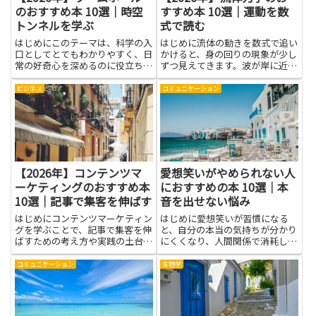
のおすすめ本 10選｜時空
すすめ本 10選｜運動を数
トンネルを学ぶ
式で読む
はじめにこのテーマは、科学の入
はじめに流体の動きを数式で追い
口としてとてもわかりやすく、日
かけると、身の回りの現象が少し
常の好奇心を深めるのに役立ちま
ずつ見えてきます。波が岸に近づ
す。ワームホールの考え方を知る
くときの動きや、飛び跳ねる水滴
と、宇宙のしくみや時間の流れの
の軌道、風が建物を包む空気の流
ビジネス
コミュニケーション
見方がわかりやすくなり、理科の
れなど、日常にも一貫した法則が
授業やニュースの話題にもついて
あると感じられるからです。この
いきやすくなります。時空トン
テーマを学ぶと、車の空力を考
ネ...
え...
【2026年】コンテンツマ
愛想笑いがやめられない人
ーケティングのおすすめ本
におすすめの本 10選｜本
10選｜記事で集客を伸ばす
音を出せない悩み
はじめにコンテンツマーケティン
はじめに愛想笑いが習慣になる
グを学ぶことで、記事で集客を伸
と、自分の本当の気持ちが分かり
ばすための考え方や実践の土台が
にくくなり、人間関係で消耗しや
身につきます。読者の悩みを的確
すくなります。本音を出せない悩
に捉える力、検索意図に合わせた
みを抱えている人には、心の仕組
コミュニケーション
生物学
記事構成、魅力的な見出しや導線
みや表現の練習を扱う本が役立ち
づくりといった技術は、単にアク
ます。本を通して感情の整理の仕
セスを増やすだけでなく、見込
方や、相手に伝えるための言葉の
み...
選...