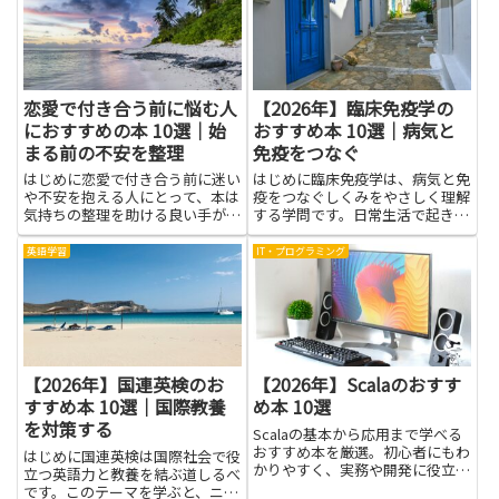
恋愛で付き合う前に悩む人
【2026年】臨床免疫学の
におすすめの本 10選｜始
おすすめ本 10選｜病気と
まる前の不安を整理
免疫をつなぐ
はじめに恋愛で付き合う前に迷い
はじめに臨床免疫学は、病気と免
や不安を抱える人にとって、本は
疫をつなぐしくみをやさしく理解
気持ちの整理を助ける良い手がか
する学問です。日常生活で起きる
りになります。付き合う前の心配
感染症の成り立ちや、アレルギ
ごとを言葉にできると、自分が何
ー、自己免疫のしくみを身近な例
英語学習
IT・プログラミング
を大切にしたいのか、どんな相手
で学ぶと、体の働きが見えるよう
と一緒にいたいのかが見えやすく
になります。難しい専門語も段階
なります。悩む人が読むこと
的に説明される本を選べば、読み
で、...
進...
【2026年】国連英検のお
【2026年】Scalaのおすす
すすめ本 10選｜国際教養
め本 10選
を対策する
Scalaの基本から応用まで学べる
おすすめ本を厳選。初心者にもわ
はじめに国連英検は国際社会で役
かりやすく、実務や開発に役立つ
立つ英語力と教養を結ぶ道しるべ
一冊が見つかります。
です。このテーマを学ぶと、ニュ