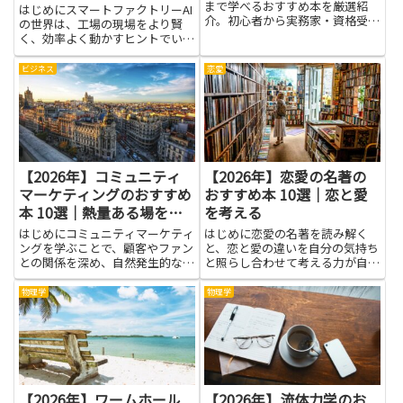
まで学べるおすすめ本を厳選紹
はじめにスマートファクトリーAI
介。初心者から実務家・資格受験
の世界は、工場の現場をより賢
者まで幅広く役立ちます。
く、効率よく動かすヒントでいっ
ぱいです。この分野を学ぶと、デ
ータを使って作業の流れを見える
ビジネス
恋愛
化し、ボトルネックを見つけやす
くなります。AIを取り入れた仕組
みは、作業負荷の分散や品質の...
【2026年】コミュニティ
【2026年】恋愛の名著の
マーケティングのおすすめ
おすすめ本 10選｜恋と愛
本 10選｜熱量ある場を作
を考える
る
はじめにコミュニティマーケティ
はじめに恋愛の名著を読み解く
ングを学ぶことで、顧客やファン
と、恋と愛の違いを自分の気持ち
との関係を深め、自然発生的な支
と照らし合わせて考える力が自然
持や良い評判を育てる力が身につ
と育ちます。登場人物の思いが揺
きます。本記事で紹介する書籍群
れる場面を追うと、相手の立場を
物理学
物理学
は、場づくりの基本から参加者の
想像する訓練になり、言葉にでき
心理、運営の実務、オンラインと
なかった感情を伝えるヒントをつ
オフラインをつなぐ具体的な手
かめます。さまざまな物語が示す
法...
対...
【2026年】ワームホール
【2026年】流体力学のお