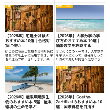
どのように細胞の働きを変え、な
ければ、使う情報を選ぶ判断が速
ぜ増殖が起こるのかを、難しくな
くなり、引用の出典を正確に示せ
法律
学習法・勉強法
く理解できるようになります。が
ます。まずは資料の種類を見分
んのしくみを理解することで、学
け、信頼性の高い情報とそうでな
校の授業だけでなく日常のニュ
い情報を区別する力が養われま
ー...
す。...
【2026年】宅建士試験の
【2026年】大学数学の学
おすすめ本 10選｜合格対
び方のおすすめ本 10選｜
策に強い
抽象数学を攻略する
はじめに宅建士試験の合格対策に
はじめにこのテーマは、大学数学
役立つ本を上手に活用すれば、学
を学ぶ人にとって、基礎をしっか
習の道筋がはっきりします。条文
り固めて難しい内容へ進むときの
や制度のポイントを整理でき、重
道しるべになります。大学数学の
要事項の理解が深まることで過去
学び方を知ると、授業のノートを
生物学
資格・検定
問への取り組み方も変わってきま
整理するコツや、自習の計画の立
す。参考書や問題集は繰り返し学
て方が自然に身につきます。抽象
べるので、記憶の定着やスピー
数学を攻略する場面では、具体
ド...
的...
【2026年】極限環境微生
【2026年】Goethe-
物のおすすめ本 5選｜極限
Zertifikatのおすすめ本 10
環境の生命を学ぶ
選｜国際資格を目指す