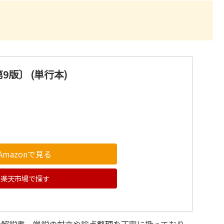
9版〕 (単行本)
Amazonで見る
楽天市場で探す
の解説書。学説の対立や論点整理を丁寧に扱っており、