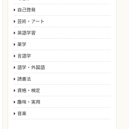
自己啓発
芸術・アート
英語学習
薬学
言語学
語学・外国語
読書法
資格・検定
趣味・実用
音楽