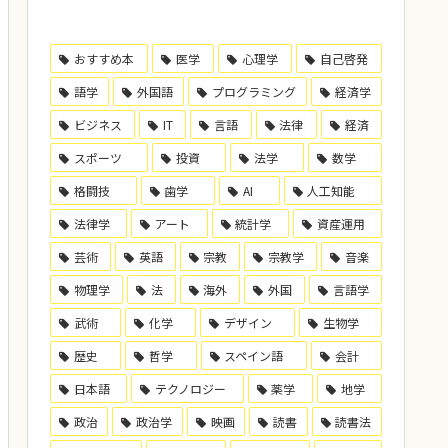
おすすめ本
医学
心理学
自己啓発
語学
外国語
プログラミング
経済学
ビジネス
IT
言語
法律
経済
スポーツ
投資
法学
数学
格闘技
歯学
AI
人工知能
法律学
アート
統計学
資産運用
芸術
英語
宗教
宗教学
音楽
物理学
法
海外
外国
言語学
武術
化学
デザイン
生物学
歴史
哲学
スペイン語
会計
日本語
テクノロジー
薬学
地学
政治
政治学
映画
読書
読書法