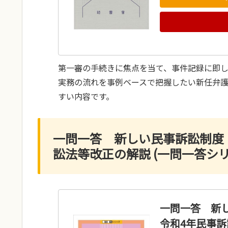
第一審の手続きに焦点を当て、事件記録に即
実務の流れを事例ベースで把握したい新任弁
すい内容です。
一問一答 新しい民事訴訟制度
訟法等改正の解説 (一問一答シリ
一問一答 新
令和4年民事訴