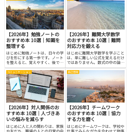
を読むことで、感情の仕組みや対
的な判断につながります。この記
処法、コミュニケーションのコツ
事で触れる本は、初学者にも分か
を体系的に学べます。理論や実
りやすい言葉と具体的な例を通
例...
じ...
【2026年】勉強ノートの
【2026年】難関大学数学
おすすめ本 10選｜知識を
のおすすめ本 10選｜難問
整理する
対応力を鍛える
はじめに勉強ノートは、日々の学
はじめに難関大学数学を学ぶこと
びを形にする第一歩です。ノート
は、単に難しい公式を覚えるだけ
を整えると、覚えやすく、後で見
ではありません。数式の中の論理
返すときにも思い出す手がかりに
を読み解く力、仮説を立てて検証
なります。この記事では、勉強ノ
する手順、そして複雑な条件を整
コミュニケーション
自己啓発
ートの役立ち方をやさしく説明し
理して結論へとつなぐ思考の土台
ます。まず、知識を整理する力が
を育てます。こうした力は、試験
自然と身につく理由を、身の回
の場面だけでなく、日常の問題
り...
解...
【2026年】対人関係のお
【2026年】チームワーク
すすめ本 10選｜人づきあ
のおすすめ本 10選｜協力
いの悩みを減らす
する力を磨く
はじめに人と人の関わりは、家族
はじめにチームワークは、学校や
や友だち、職場の人との日常の中
仕事でみんなが力を合わせて物事