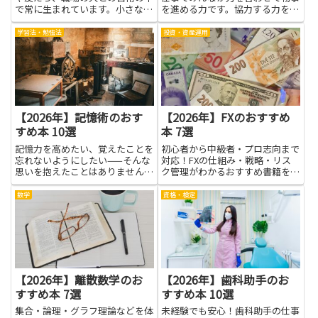
で常に生まれています。小さな言
を進める力です。協力する力を磨
い方や聴き方のくせが原因で、モ
くには、相手の話をよく聴くこ
ヤモヤした気持ちが積み重なるこ
と、意見を丁寧に伝えること、役
学習法・勉強法
投資・資産運用
ともあるでしょう。そんなとき、
割を分けて動くことが大切です。
対人関係を見直すヒントを本の中
このテーマを学ぶと、友だちや同
に探すと、相手の気持ちを理解
僚と信頼をつくりやすくなり、困
す...
り...
【2026年】記憶術のおす
【2026年】FXのおすすめ
すめ本 10選
本 7選
記憶力を高めたい、覚えたことを
初心者から中級者・プロ志向まで
忘れないようにしたい——そんな
対応！FXの仕組み・戦略・リス
思いを抱えたことはありません
ク管理がわかるおすすめ書籍を厳
か？勉強や仕事、人間関係におい
選紹介。
て「記憶」はあらゆる場面で重要
数学
資格・検定
な役割を果たします。最近では、
効率的な暗記方法や脳の特性を活
かした「記憶術」が注目されてお
り...
【2026年】離散数学のお
【2026年】歯科助手のお
すすめ本 7選
すすめ本 10選
集合・論理・グラフ理論などを体
未経験でも安心！歯科助手の仕事