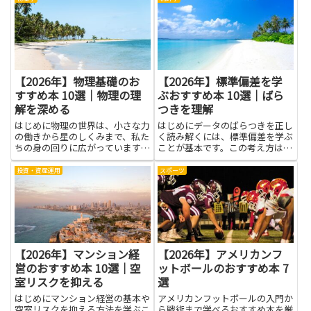
は、離脱を減らす実践的な知識や
りが生まれます。難しくない言葉
改善手順を身につけたい人向け
で書かれた本は、具体的な場面ご
で...
とに実践できるコツを教えてくれ
ま...
【2026年】物理基礎のお
【2026年】標準偏差を学
すすめ本 10選｜物理の理
ぶおすすめ本 10選｜ばら
解を深める
つきを理解
はじめに物理の世界は、小さな力
はじめにデータのばらつきを正し
の働きから星のしくみまで、私た
く読み解くには、標準偏差を学ぶ
ちの身の回りに広がっています。
ことが基本です。この考え方は、
難しく感じることもありますが、
数字の背後にある変動の理由を探
基礎を丁寧に学ぶと、日常の現象
る力を育て、統計の基礎を固めま
投資・資産運用
スポーツ
がぐんとわかりやすくなります。
す。日常のデータや仕事の分析、
例えば、自転車で走るときの力の
学業の課題など、さまざまな場面
かかり方や、家での温度の変
で役立つ知識です。標準偏差を
化、...
学...
【2026年】マンション経
【2026年】アメリカンフ
営のおすすめ本 10選｜空
ットボールのおすすめ本 7
室リスクを抑える
選
はじめにマンション経営の基本や
アメリカンフットボールの入門か
空室リスクを抑える方法を学ぶこ
ら戦術まで学べるおすすめ本を厳