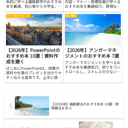
系的に学べる離散数学のおすすめ
内容・マナー・医療知識が学べる
本を厳選。初心者から大学生、情
おすすめ本を厳選紹介。資格なし
報系の社会人まで幅広く対応。
でも長く働けるヒント満載。
IT・プログラミング
自己啓発
【2026年】PowerPointの
【2026年】アンガーマネ
おすすめ本 10選｜資料作
ジメントのおすすめ本 7選
成を磨く
アンガーマネジメントを学べるお
すすめ本を厳選紹介。怒りをコン
はじめにPowerPointは、授業の
トロールし、ストレスの少ない毎
資料や仕事のプレゼンを分かりや
日を実現するための書籍ガイドで
すく伝える道具です。上手に使え
す。
ば、伝えたい内容が聴衆に伝わり
やすくなり、発表の緊張も和らぎ
ます。この記事では、
PowerPointを使って資料作成を
磨くコツを、誰にでも分か...
【2026年】箱庭療法のおすすめ本 10選｜表
現療法を学ぶ