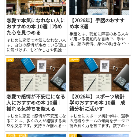
方...
取...
恋愛で本気になれない人に
【2026年】手話のおすす
おすすめの本 10選｜冷め
め本 8選
た心を見つめる
手話とは、聴覚に障害のある人々
が用いる視覚的な言語で、手や
はじめに恋愛で本気になれない人
指、顔の表情、身体の動きなどを
は、自分の感情が冷めている理由
使って意思を伝えるコミュニケー
に気づけず、もどかしさや孤独を
ション手段です。日本には「日本
感じがちです。冷めた心を見つめ
手話」と「日本語対応手話」など
ることは、自分の過去の経験や恐
恋愛
統計学
があり、それぞれ独自の文法や表
れ、期待のズレを整理する第一歩
現法を持っています。手話は単な
になります。本を通じて他者の視
る...
点や心理学的な説明に触れる
と、...
恋愛で感情が不安定になる
【2026年】スポーツ統計
人におすすめの本 10選｜
学のおすすめ本 10選｜成
揺れる気持ちを整える
績分析に活かす
はじめに恋愛で感情が不安定にな
はじめにスポーツ統計学は、選手
ることは、多くの人が経験する自
の成績やチームの傾向をデータで
然な反応です。気持ちが揺れると
読み解く力を育てます。数字の意
判断がぶれたり、相手との関係に
味を理解できれば、観戦だけでな
疲れてしまうこともあります。本
く練習や試合運用の場面でも現実
学習法・勉強法
数学