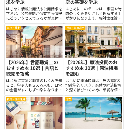
求を学ぶ
空の基礎を学ぶ
はじめに情報公開法や公開請求を
はじめにこのテーマは、宇宙や時
学ぶと、公的機関が保有する情報
間のしくみをやさしく理解する手
にどうアクセスできるかが具体的
がかりになります。相対性理論入
にわかります。手続きや権利の基
門を読むと、光の速さが変わらな
本を押さえれば、行政に対する説
い理由や、時間と距離が観測者の
資格・検定
投資・資産運用
明責任を求める場面で冷静に行動
立場で変わることなど、日常では
でき、取材や研究、地域活動でも
感じにくい現象を、絵や身近な例
必要な資料を効率良く入手しや
でつかみやすく説明します。公
す...
式...
【2026年】言語聴覚士の
【2026年】原油投資のお
おすすめ本 10選｜言語と
すすめ本 10選｜原油相場
聴覚を攻略
を読む
はじめに言語と聴覚のしくみを知
はじめに原油投資は世界の需給や
ると、学ぶ人も支える人も、日常
地政学的リスク、為替や経済指標
の会話がすこしずつ楽になりま
と深く結びつくため、単純な値動
す。言語聴覚士をめざす方だけで
きだけで判断すると思わぬ損失を
なく、家族や先生、友だちの話を
招きやすい分野です。本を通じて
投資・資産運用
恋愛
よりよく聴き、伝える力を高めた
原油相場を読む力を磨けば、専門
い人にも、本は大きな手がかりに
用語や指標の意味が腑に落ち、ニ
なります。ここで紹介する本は、
ュースやチャートの背景を自分
言...
で...