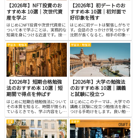
【2026年】NFT投資のお
【2026年】初デートのお
すすめ本 10選｜次世代資
すすめ本 10選｜初対面で
産を学ぶ
好印象を残す
はじめにNFT投資や次世代資産に
はじめに初デートは緊張しがちで
ついて本で学ぶことは、実務的な
す。会話のきっかけが見つからず
知識を身につける近道です。技術
沈黙が長くなると、相手の印象に
の基本やマーケットの仕組み、法
も影響します。そんなとき本を手
的な注意点やリスク管理を体系的
に取ると、対話のヒントが増え、
学習法・勉強法
学習法・勉強法
に理解できれば、思考が整理され
場の空気を和ませやすくなりま
安易な判断を避けられます。本を
す。ここで取り上げるテーマは、
通して得る知識は、実際の投資...
初対面の場面で役立つ考え方や話
し...
【2026年】短期合格勉強
【2026年】大学の勉強法
法のおすすめ本 10選｜短
のおすすめ本 10選｜講義
期間で得点を伸ばす
と試験に役立つ
はじめに短期合格勉強法について
はじめにこのテーマは、大学での
その本質を知ると、時間が限られ
講義と試験に役立つ勉強法を身に
ているときでも、学ぶ内容をしっ
つける手助けをします。良い勉強
かり整理し、無駄を減らすコツが
法を身につけると、授業の内容を
身につきます。まずは自分の目的
覚えやすくなり、試験対策もスム
恋愛
言語学
をはっきりさせ、日々の学習に小
ーズになります。特に、読書を通
さな目標を設定する習慣が生まれ
じて自分の学び方を見つけること
ます。記憶の仕組みを利用する
は、授業の理解を深め、課題の