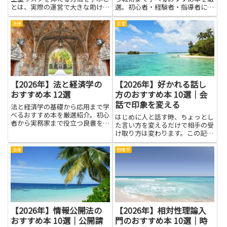
とは、実際の運営で大きな助けに
選。初心者・経験者・指導者にも
なります。賃料設定や入居者対
最適な一冊が見つかります。
応、設備の維持、契約の仕組み、
法律
恋愛
税務や資金計画など、知識があれ
ば判断が速くなり、無駄な出費を
減らせます。本で得られる実例や
ノ...
【2026年】法と経済学の
【2026年】好かれる話し
おすすめ本 12選
方のおすすめ本 10選｜会
話で印象を変える
法と経済学の基礎から応用まで学
べるおすすめ本を厳選紹介。初心
はじめに人と話す時、ちょっとし
者から実務家まで役立つ良書をわ
た言い方を変えるだけで相手の受
かりやすく解説します。
け取り方は変わります。この記事
では、好かれる話し方のコツをや
さしく紹介します。会話で印象を
法律
物理学
変える力は、友達との会話だけで
なく、学校の活動やアルバイト、
将来の仕事にも役立ちます。伝
え...
【2026年】情報公開法の
【2026年】相対性理論入
おすすめ本 10選｜公開請
門のおすすめ本 10選｜時