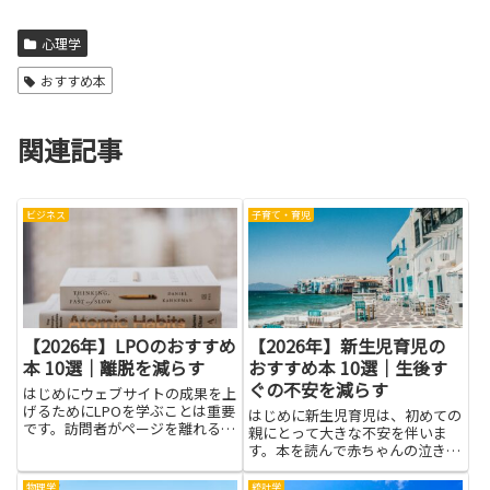
心理学
おすすめ本
関連記事
ビジネス
子育て・育児
【2026年】LPOのおすすめ
【2026年】新生児育児の
本 10選｜離脱を減らす
おすすめ本 10選｜生後す
ぐの不安を減らす
はじめにウェブサイトの成果を上
げるためにLPOを学ぶことは重要
はじめに新生児育児は、初めての
です。訪問者がページを離れる原
親にとって大きな不安を伴いま
因を理解し、適切な対策を取るこ
す。本を読んで赤ちゃんの泣き方
とで、コンバージョン率を高めら
の意味や睡眠のリズムを知ると、
れます。本記事で紹介する書籍
日々の疑問が整理され、心にゆと
物理学
統計学