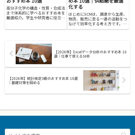
おすすめ本 10選
め本 10選｜供給網を最適
化する
高分子化学の構造・性質・合成法
まで体系的に学べるおすすめ本を
はじめにSCMは、調達から生産、
厳選紹介。学生や研究者に役立つ
物流、販売に至る一連の活動をつ
一冊が見つかります。
なげて効率化する考え方です。供
給網を最適化する知識を身につけ
ると、在庫や配送の無駄を減ら
し、コスト管理や納期の安定化に
役立ちます。現場のオペレーショ
ン改善やリスク対策、部門間の
【2026年】Excelデータ分析のおすすめ本 10
連...
選｜仕事で使える分析
【2026年】統計検定3級のおすすめ本 10選
｜基礎対策を固める