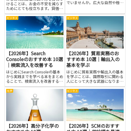
でいませんか。広大な自然や極端
けることは、お金の不安を減らす
な地形、独特の歴史や政治、ワイ
ためにとても役立ちます。貸借対
ンや文学といった文化面まで、学
照表や損益計算書、キャッシュフ
ぶべきテーマは多岐にわたり、入
ロー計算書の基本がわかれば、企
ビジネス
ビジネス
門書から専門書、旅行ガイドや小
業や自分の家計がどこで儲け、ど
説まで選択肢は豊富です。本記
こで支出が膨らんでいるかが見え
事...
てきます。数字の裏にある意味
を...
【2026年】Search
【2026年】貿易実務のお
Consoleのおすすめ本 10選
すすめ本 10選｜輸出入の
｜検索流入を改善する
基本を学ぶ
はじめにSearch Consoleの基本
はじめに貿易実務や輸出入の基本
から実践までを学べる本をまとめ
を学ぶことは、国際取引に関わる
ることで、検索流入を改善するた
人にとって大きな武器になりま
めの近道がわかります。データの
す。基礎用語や手続き、通関や書
読み方やエラー対処、インデック
類の扱い方を理解すると、現場で
化学
ビジネス
スやクローリングの仕組みを理解
の判断が早くなり、ミスや手戻り
すれば、何が原因で流入が伸び悩
を減らす助けになります。輸送や
んでいるかを自分で...
保険、決済の仕組みを知っておく
と...
【2026年】高分子化学の
【2026年】SCMのおすす