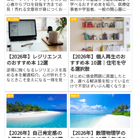
心者からプロを目指す方まで必
学べるおすすめ本を紹介。医療従
見！売れる文章術が身につくおす
事者や学習者、一般の関心層にも
すめ本を厳選して紹介します。
役立つ厳選ガイドです。
自己啓発
法律
【2026年】レジリエンス
【2026年】個人再生のお
のおすすめ本 12選
すすめ本 10選｜住宅を守
る選択肢
逆境に強くなるレジリエンスを高
める本を厳選紹介。心が折れそう
はじめに借金問題に直面したと
なときこそ支えになる一冊を見つ
き、選べる解決策を知っているだ
けたい方におすすめです。
けで不安はずいぶん軽くなりま
す。個人再生は、返済計画を見直
しつつ生活基盤を守るための有効
数学
物理学
な手段の一つで、特に住宅を守る
選択肢として注目されています。
関連書籍を読むことで、手続きの
流れ...
【2026年】自己肯定感の
【2026年】数理物理学の