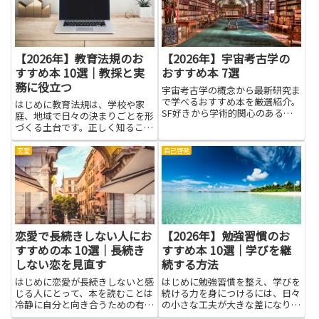
につきます。発信者であればリ...
ションで伝える力が高まりま
す。...
【2026年】教育法規のお
【2026年】宇宙考古学の
すすめ本 10選｜教採と実
おすすめ本 7選
務に役立つ
宇宙考古学の概念から最新研究ま
で学べるおすすめ本を厳選紹介。
はじめに教育法規は、学校や家
SF好きから学術的関心のある読
庭、地域で日々の決まりごとを形
者まで楽しめる内容です。
づくる土台です。正しく知ること
は、先生や保護者、学生が安心し
て学び、活動する助けになりま
恋愛
自己啓発
す。法の目的や原則を理解する
と、授業計画や学校行事の進め
方、トラブルが起きたときの対応
が分かり...
恋愛で長続きしない人にお
【2026年】勉強習慣のお
すすめの本 10選｜長続き
すすめ本 10選｜学びを継
しない恋を見直す
続する方法
はじめに恋愛が長続きしないと感
はじめに勉強習慣を整え、学びを
じる人にとって、本を読むことは
続ける力を身につけるには、日々
冷静に自分と向き合うための有効
の小さな工夫が大きな差になりま
な手段になります。恋愛の心理や
す。本書は、無理なく始められる