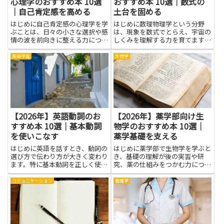
心理学のおすすめ本 10選
おすすめ本 10選｜数式の
｜自己肯定感を高める
土台を固める
はじめに自己肯定感の心理学を学
はじめに数理物理学という分野
ぶことは、日々の小さな選択や感
は、現象を数式でとらえ、宇宙の
情の波を前向きに整える力につな
しくみを理解する力を育てます。
がります。自分の価値をどう感じ
この記事では、数理物理学の考え
るかという視点を理解すると、他
方を学ぶのに役立つ本を紹介しま
英語学習
生物学
人と比較して揺れ動く心を落ち着
す。まず身につけたいのは、現象
かせやすくなり、困難な場面でも
を分解して基本的な法則を組み立
自分の軸を見失いにくくなりま
てる力です。数式の土台を固める
す...
こ...
【2026年】英語動詞のお
【2026年】薬学部向け生
すすめ本 10選｜基本動詞
物学のおすすめ本 10選｜
を使いこなす
薬学基礎を支える
はじめに英語を話すとき、動詞の
はじめに薬学部で生物学を学ぶと
選び方で伝わり方が大きく変わり
き、基礎の理解が後の実習や研
ます。特に基本動詞を正しく使い
究、薬の仕組みをつかむ力につな
こなす力は、会話の土台になりま
がります。ここで紹介する本は、
す。この記事では、英語動詞の理
薬学部向け生物学の学習を支える
コミュニケーション
看護学
解を深め、日常の場面で役立つコ
ために、難しくなりがちな分野を
ツをやさしく紹介します。まずは
やさしく読み解く入り口をそろえ
身近な場面を想定して、動詞の
ています。生物の基本となる細胞
意...
の...