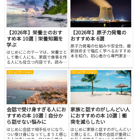
【2026年】栄養士のおす
【2026年】原子力発電の
すめ本 10選｜栄養知識を
おすすめ本 6選
学ぶ
原子力発電の仕組みや安全性、最
新技術まで幅広く学べるおすすめ
はじめにこのテーマは、栄養士と
本を紹介。初心者から専門家まで
して働く人にも、家庭で食事を作
役立つ一冊を厳選しました。
る人にも役立つ内容です。読みや
すい本を選ぶと、日常の食事づく
りや健康づくりが続けやすくな
コミュニケーション
コミュニケーション
り、家族の体調を整える手がかり
が増えます。栄養士の視点から、
食べ物の役割やバランスの考え方
を...
会話で受け身すぎる人にお
家族と話すのがしんどい人
すすめの本 10選｜自分か
におすすめの本 10選｜衝
ら話せない悩みに
突を減らしたい
はじめに会話で相手任せになり、
はじめに家族と話すのがしんどい
つい受け身になってしまうと感じ
と感じると、日常の会話が重荷に