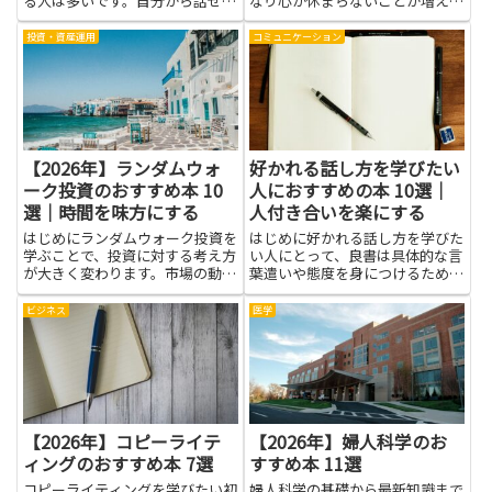
る人は多いです。自分から話せな
なり心が休まらないことが増えま
いことで、せっかくのチャンスを
す。家族との衝突を減らしたい人
逃したり、誤解が生まれたりし
にとって、コミュニケーションや
投資・資産運用
コミュニケーション
て、人間関係や仕事でのストレス
感情の扱い方を本で学ぶことは実
が増えることもあります。そうし
践的な助けになります。本を通し
た悩みには、コミュニケーション
て、相手に伝わりやすい言い方
や...
や...
【2026年】ランダムウォ
好かれる話し方を学びたい
ーク投資のおすすめ本 10
人におすすめの本 10選｜
選｜時間を味方にする
人付き合いを楽にする
はじめにランダムウォーク投資を
はじめに好かれる話し方を学びた
学ぶことで、投資に対する考え方
い人にとって、良書は具体的な言
が大きく変わります。市場の動き
葉遣いや態度を身につけるための
を一時的なノイズと捉え、長期的
強い味方になります。人付き合い
な視点で資産を育てる考え方は、
を楽にするには、ただ話すだけで
ビジネス
医学
感情的な取引を減らし冷静な判断
なく、相手に寄り添う聞き方や伝
を促します。本で理論や実例を学
え方の工夫が必要です。本を通し
べば、分散の意味や資産配分の
て理論と実践例を学べば、迷っ
重...
た...
【2026年】コピーライテ
【2026年】婦人科学のお
ィングのおすすめ本 7選
すすめ本 11選
コピーライティングを学びたい初
婦人科学の基礎から最新知識まで