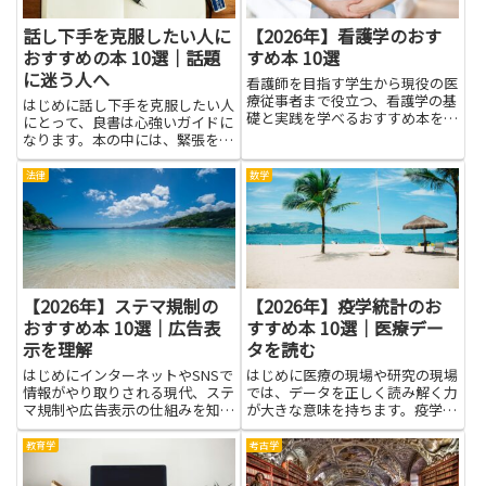
話し下手を克服したい人に
【2026年】看護学のおす
おすすめの本 10選｜話題
すめ本 10選
に迷う人へ
看護師を目指す学生から現役の医
療従事者まで役立つ、看護学の基
はじめに話し下手を克服したい人
礎と実践を学べるおすすめ本を厳
にとって、良書は心強いガイドに
選して紹介します。
なります。本の中には、緊張をや
わらげる考え方や、相手に伝わり
やすい言い回し、具体的な会話例
法律
数学
がまとまっており、独学でも着実
にスキルを磨けます。読むことで
自分の話し方の癖に気づき、話
題...
【2026年】ステマ規制の
【2026年】疫学統計のお
おすすめ本 10選｜広告表
すすめ本 10選｜医療デー
示を理解
タを読む
はじめにインターネットやSNSで
はじめに医療の現場や研究の現場
情報がやり取りされる現代、ステ
では、データを正しく読み解く力
マ規制や広告表示の仕組みを知っ
が大きな意味を持ちます。疫学統
ておくことは大きな利点になりま
計の考え方を実践的に学ぶと、医
す。本を通して学べば、法的な基
療データを読む際の視点が見違え
教育学
考古学
礎知識だけでなく、実際の事例を
るほど変わり、論文の要点を素早
通した判断力や倫理的な視点が身
くつかみ、報告書やプレゼンテー