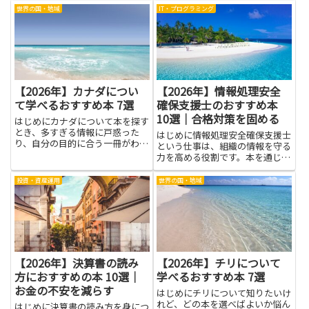
コミュニケーションの基本、価値
方法から、続けやすい仕組みの作
世界の国・地域
IT・プログラミング
観のすれ違いといったテーマに触
り方まで、実践的なヒントをわか
れると、自分がなぜ同じパターン
りやすくまとめています。忙しい
に陥るのかが見えてきます。そ
日でも、毎日数分の見直しや短
う...
い...
【2026年】カナダについ
【2026年】情報処理安全
て学べるおすすめ本 7選
確保支援士のおすすめ本
10選｜合格対策を固める
はじめにカナダについて本を探す
とき、多すぎる情報に戸惑った
はじめに情報処理安全確保支援士
り、自分の目的に合う一冊がわか
という仕事は、組織の情報を守る
らなくなったりしませんか。旅行
力を高める役割です。本を通じ
前に実用的な情報だけ欲しいの
て、専門的な考え方をわかりやす
か、移住やワーキングホリデーの
く学び、現場の対策を組み立てる
投資・資産運用
世界の国・地域
準備のために手厚いガイドが欲し
力を育てられます。この記事は、
いのか、あるいは歴史や文化を深
そのテーマを学ぶことで得られる
く学...
メリットを、読みやすい言葉で三
つ...
【2026年】決算書の読み
【2026年】チリについて
方におすすめの本 10選｜
学べるおすすめ本 7選
お金の不安を減らす
はじめにチリについて知りたいけ
れど、どの本を選べばよいか悩ん
はじめに決算書の読み方を身につ