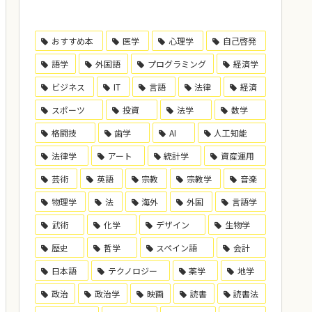
おすすめ本
医学
心理学
自己啓発
語学
外国語
プログラミング
経済学
ビジネス
IT
言語
法律
経済
スポーツ
投資
法学
数学
格闘技
歯学
AI
人工知能
法律学
アート
統計学
資産運用
芸術
英語
宗教
宗教学
音楽
物理学
法
海外
外国
言語学
武術
化学
デザイン
生物学
歴史
哲学
スペイン語
会計
日本語
テクノロジー
薬学
地学
政治
政治学
映画
読書
読書法