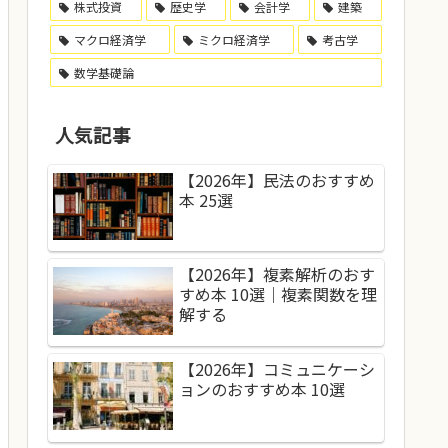
株式投資
歴史学
会計学
建築
マクロ経済学
ミクロ経済学
考古学
数学基礎論
人気記事
【2026年】民法のおすすめ
本 25選
【2026年】複素解析のおす
すめ本 10選｜複素関数を理
解する
【2026年】コミュニケーシ
ョンのおすすめ本 10選