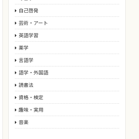
自己啓発
芸術・アート
英語学習
薬学
言語学
語学・外国語
読書法
資格・検定
趣味・実用
音楽