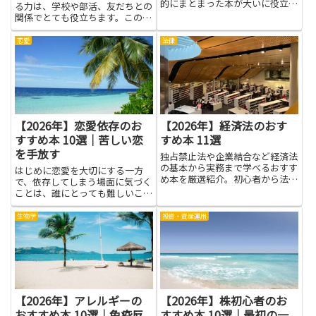
的にまとまった本が大いに役立ち
る力は、学校や部活、友だちとの
ます。株主やアナリストとの対話
関係でとても役立ちます。この記
の仕方、財務情報の見せ方、適切
事では、自己表現を学ぶことのよ
な開示やガバナンスの考え方、危
さを、やさしい言葉で分かりやす
恋愛
法律
機対応の考慮点などを書籍で学ぶ
く紹介します。読むと、気持ちを
と、理論と具体例の両方から理...
整理するコツ、言葉を選ぶポイン
ト、相手の気持ちを想像する練
習...
【2026年】恋愛依存のお
【2026年】経済法のおす
すすめ本 10選｜苦しい恋
すめ本 11選
を手放す
独占禁止法や企業結合など経済法
の基本から実務まで学べるおすす
はじめに恋愛を大切にする一方
め本を厳選紹介。初心者から法務
で、依存してしまう場面に気づく
担当者まで幅広く役立つ必読書を
ことは、誰にとっても難しいこと
紹介します。
です。このテーマを学ぶと、自分
の気持ちを整理し、相手に過度な
生物学
投資・資産運用
期待をかけずに付き合う方法が見
つかります。まず大切なのは自分
の感情に向き合う時間を作るこ
と。...
【2026年】アレルギーの
【2026年】株初心者のお
おすすめ本 10選｜免疫反
すすめ本 10選｜最初の一