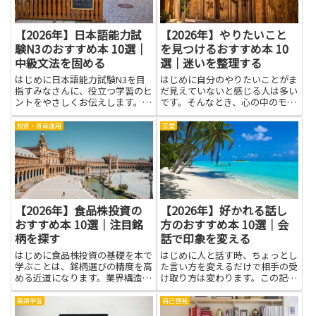
【2026年】日本語能力試
【2026年】やりたいこと
験N3のおすすめ本 10選｜
を見つけるおすすめ本 10
中級文法を固める
選｜迷いを整理する
はじめに日本語能力試験N3を目
はじめに自分のやりたいことがま
指すみなさんに、役立つ学習のヒ
だ見えていないと感じる人は多い
ントをやさしくお伝えします。中
です。そんなとき、心の中のモヤ
級文法を固めるには、短い物語や
モヤを整理することが、まず大切
会話の中で文法を自然に使える練
な第一歩になります。自分の気持
投資・資産運用
恋愛
習が大切です。この記事では、
ちを探る作業は、特別な知識がな
N3に合う本を選ぶときのポイン
くても始められます。難しそうに
トを難しくなく理解できるよう、
思えるかもしれませんが、身の
例...
回...
【2026年】食品株投資の
【2026年】好かれる話し
おすすめ本 10選｜注目銘
方のおすすめ本 10選｜会
柄を探す
話で印象を変える
はじめに食品株投資の基礎を本で
はじめに人と話す時、ちょっとし
学ぶことは、銘柄選びの精度を高
た言い方を変えるだけで相手の受
める近道になります。業界構造や
け取り方は変わります。この記事
消費者の嗜好、原材料コストの影
では、好かれる話し方のコツをや
響、流通やブランド力といった要
さしく紹介します。会話で印象を
英語学習
自己啓発
素を体系的に理解できれば、注目
変える力は、友達との会話だけで