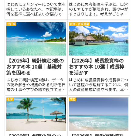
はじめにミャンマーについて本を
はじめに思考整理を学ぶと、日常
探しているあなたへ。本記事は、
のモヤモヤが整理され、頭の中が
何を基準に選べばよいか悩んでい
すっきりします。考えがごちゃご
る人に向けたガイドです。旅行前
ちゃすると、やるべきことが見え
に現地の文化や習慣をざっと把握
なくなり、迷いが増えます。しか
統計学
投資・資産運用
したい人、歴史や政治の背景を体
し、思考整理の考え方を取り入れ
系的に学びたい人、民族問題や人
ると、何が大切かが見え、取り組
権について深く知りたい人、あ
む順番を決めやすくなります。
る...
読...
【2026年】統計検定3級の
【2026年】成長投資枠の
おすすめ本 10選｜基礎対
おすすめ本 10選｜成長枠
策を固める
を活かす
はじめに統計検定3級は、データ
はじめに成長投資枠や成長枠につ
の読み解きや根拠のある判断を日
いて基礎から理解することは、個
常の仕事や学びの場で役立てるた
人の資産形成に役立ちます。本記
めの基礎的な知識を確認する試験
事では、成長投資枠に関する入門
です。このテーマを深く学ぶと、
知識や活用のポイントをわかりや
化学
恋愛
データの整理・分析の基本が身に
すくまとめた本を紹介します。制
つき、グラフや表の見方が分かり
度の目的や仕組み、リスクとメリ
やすくなります。数字の意味を
ットのバランスの取り方が学べ
正...
れ...
【2026年】創薬化学のお
【2026年】恋愛偏差値を