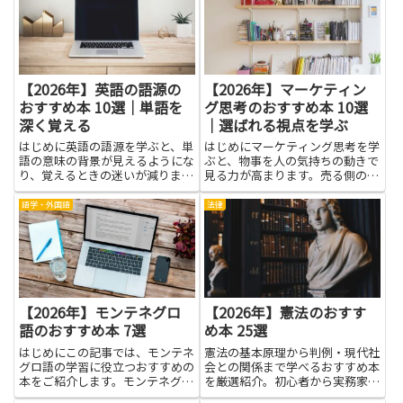
銘柄の背景を冷静に評価できるよ
なく、学校の活動やアルバイト、
うになります。本を通じてリス
将来の仕事にも役立ちます。伝
ク...
え...
【2026年】英語の語源の
【2026年】マーケティン
おすすめ本 10選｜単語を
グ思考のおすすめ本 10選
深く覚える
｜選ばれる視点を学ぶ
はじめに英語の語源を学ぶと、単
はじめにマーケティング思考を学
語の意味の背景が見えるようにな
ぶと、物事を人の気持ちの動きで
り、覚えるときの迷いが減りま
見る力が高まります。売る側のル
す。語源は語感のヒントになり、
ールだけでなく、買う人の困りご
共通のルーツを持つ言葉同士のつ
とや欲しい気持ちを想像する習慣
語学・外国語
法律
ながりを感じやすくします。結果
がつくと、伝え方が分かりやすく
として、語彙力が自然に広がり、
なり、周囲の理解も深まります。
読解力も上がることが多いです。
日常の買い物や仕事の相談ごと
日...
で...
【2026年】モンテネグロ
【2026年】憲法のおすす
語のおすすめ本 7選
め本 25選
はじめにこの記事では、モンテネ
憲法の基本原理から判例・現代社
グロ語の学習に役立つおすすめの
会との関係まで学べるおすすめ本
本をご紹介します。モンテネグロ
を厳選紹介。初心者から実務家ま
語を学ぶことで、旅行先や現地の
で必読の内容です。