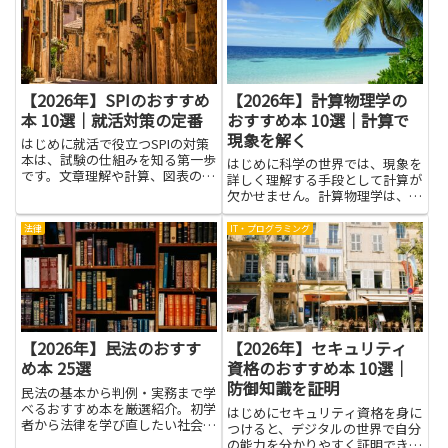
【2026年】SPIのおすすめ
【2026年】計算物理学の
本 10選｜就活対策の定番
おすすめ本 10選｜計算で
現象を解く
はじめに就活で役立つSPIの対策
本は、試験の仕組みを知る第一歩
はじめに科学の世界では、現象を
です。文章理解や計算、図表の読
詳しく理解する手段として計算が
み取りといった出題分野が整理さ
欠かせません。計算物理学は、理
れ、練習問題を通じて自分の苦手
論だけでなく数字の力を使って自
を把握できます。読み進めるうち
然の動きを解き明かします。この
法律
IT・プログラミング
に、時間配分のコツや解き方の基
分野の本を読んで、波の伝わり
本が身に付き、緊張しやすい場...
方、物質の挙動、材料の特性な
ど、見えにくい仕組みを手に取る
よう...
【2026年】民法のおすす
【2026年】セキュリティ
め本 25選
資格のおすすめ本 10選｜
防御知識を証明
民法の基本から判例・実務まで学
べるおすすめ本を厳選紹介。初学
はじめにセキュリティ資格を身に
者から法律を学び直したい社会人
つけると、デジタルの世界で自分
まで幅広く役立ちます。
の能力を分かりやすく証明できま