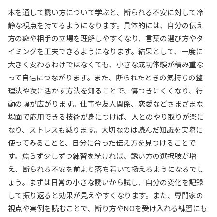
本を通して誘い方について学ぶと、断られる不安に対して冷
静な視点を持てるようになります。具体的には、自分の伝え
方の癖や相手の立場を理解しやすくなり、言葉の選び方やタ
イミングを工夫できるようになります。結果として、一度に
大きく変わるわけではなくても、小さな成功体験が積み重な
って自信につながります。また、断られたときの気持ちの整
理法や次に活かす方法を知ることで、傷つきにくくなり、行
動の幅が広がります。仕事や友人関係、恋愛などさまざまな
場面で応用できる技術が身につけば、人とのやり取りが楽に
なり、ストレスも減ります。大切なのは読んだ知識を実際に
使ってみることと、自分に合った伝え方を見つけることで
す。焦らず少しずつ練習を続ければ、誘い方の選択肢が増
え、断られる不安を前より落ち着いて扱えるようになるでし
ょう。まずは日常の小さな誘いから試し、自分の変化を記録
して振り返ると効果が見えやすくなります。また、専門家の
視点や実例を読むことで、断り方やNOを受け入れる練習にも