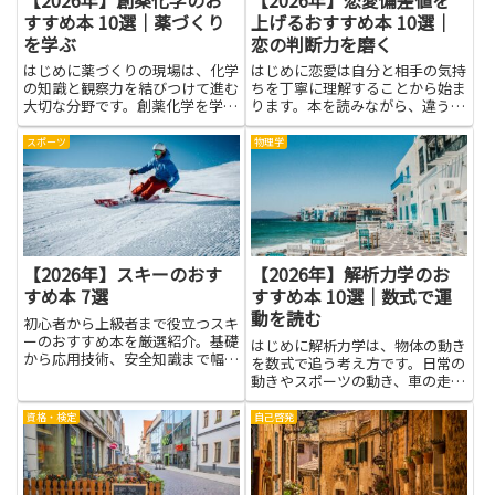
すすめ本 10選｜薬づくり
上げるおすすめ本 10選｜
を学ぶ
恋の判断力を磨く
はじめに薬づくりの現場は、化学
はじめに恋愛は自分と相手の気持
の知識と観察力を結びつけて進む
ちを丁寧に理解することから始ま
大切な分野です。創薬化学を学ぶ
ります。本を読みながら、違う考
と、体に役立つ薬がどのように生
え方や感じ方を知ると、相手の気
まれるのか、その過程をわかりや
持ちを想像する力が自然と鍛えら
スポーツ
物理学
すく理解できます。基礎の理解が
れます。この記事では、恋愛偏差
深まると、研究の道筋や実験の意
値を上げるためのやさしいヒント
味が見えやすくなり、難しい用
を、日常で実践しやすい形でお
語...
伝...
【2026年】スキーのおす
【2026年】解析力学のお
すめ本 7選
すすめ本 10選｜数式で運
動を読む
初心者から上級者まで役立つスキ
ーのおすすめ本を厳選紹介。基礎
はじめに解析力学は、物体の動き
から応用技術、安全知識まで幅広
を数式で追う考え方です。日常の
く学べる書籍を紹介します。
動きやスポーツの動き、車の走り
方まで、原因と結果をつなぐ道具
として役立ちます。難しそうに見
資格・検定
自己啓発
える公式も、身の回りの現象を説
明するために使われ、理解が進む
と何が起きているのかが見える
よ...