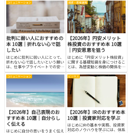
人との会話がスムーズになるだけ
コミュニケーション
投資・資産運用
でなく、文化や歴史への理解が深
まり、地域社会とのつながりも得
やすくなります。スラヴ語群に
触...
批判に弱い人におすすめの
【2026年】円安メリット
本 10選｜折れない心で話
株投資のおすすめ本 10選
したい
｜円安恩恵を狙う
はじめに批判に弱い人にとって、
はじめに「円安メリット株投資」
折れない心で話したいという願い
に関する基礎知識を身につけるこ
は、仕事やプライベートでの安心
とは、為替変動と株価の関係を理
感や信頼に直結します。批判を受
解し、より冷静で合理的な投資判
けたときに感情だけで反応すると
断を下す助けになります。円安恩
コミュニケーション
ビジネス
誤解や摩擦が深まりやすいです
恵を受けやすい業種や企業の特徴
が、冷静に考え伝える力があれば
を学べば、どの銘柄が為替の動き
状況を落ち着かせ、建設的な対話
に強いかを見分けやすくなりま
に...
す...
【2026年】自己表現のお
【2026年】IRのおすすめ本
すすめ本 10選｜自分らし
10選｜投資家対応を学ぶ
く伝える
はじめにIRの基本や実務、投資家
対応のノウハウを学ぶには、体系
はじめに自分の思いをうまく伝え