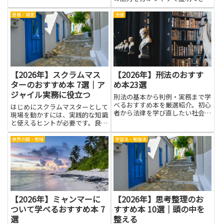
す。防御知識を証明する力も身に
つくため、どう守るべきかを考え
資格・検定
法律
る力が自然と育ちます。学ぶ過程
では、難しそうな言葉も丁寧に分
解して覚えられます。実際の場
面...
【2026年】スクラムマス
【2026年】刑法のおすす
ターのおすすめ本 7選｜ア
め本23選
ジャイル実務に役立つ
刑法の基本から判例・実務まで学
べるおすすめ本を厳選紹介。初心
はじめにスクラムマスターとして
者から法律を学び直したい社会人
現場を動かすには、実践的な知識
にも役立つ内容です。
と使えるヒントが必要です。良い
本を手に取ると、チームの動き方
や会議の進め方、課題の整理の仕
世界の国・地域
学習法・勉強法
方が見える化され、日々の意思決
定が少しずつ楽になります。特に
アジャイル実務に役立つ考え方
は...
【2026年】ミャンマーに
【2026年】思考整理のお
ついて学べるおすすめ本 7
すすめ本 10選｜頭の中を
選
整える