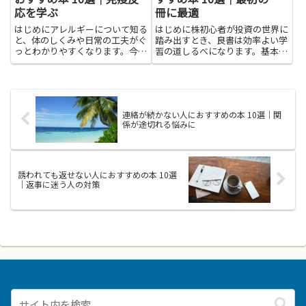
応を学ぶ
冊に最適
はじめにアレルギーについて知る
はじめに株初心者が投資の世界に
と、体のしくみや日常の工夫がぐ
踏み出すとき、良書は効率よい学
っとわかりやすくなります。今回
習の道しるべになります。基本的
の紹介は、免疫反応を学ぶという
な用語や株の仕組み、四季報やチ
視点で、身近さと実用性を重ねた
ャートの見方、リスク管理や投資
本を選ぶねらいです。難しい言葉
哲学といった基礎知識を本で体系
をむずかしく並べず、誰でも読ん
的に学べば、実践での不安や無駄
で理解できる言い方を心がけま
な失敗を減らすことができま
連絡が続かない人におすすめの本 10選｜関
し...
す。...
係が途切れる悩みに
誘われても返せない人におすすめの本 10選
｜返事に迷う人の対策