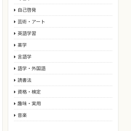
自己啓発
芸術・アート
英語学習
薬学
言語学
語学・外国語
読書法
資格・検定
趣味・実用
音楽