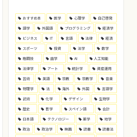
おすすめ本
医学
心理学
自己啓発
語学
外国語
プログラミング
経済学
ビジネス
IT
言語
法律
経済
スポーツ
投資
法学
数学
格闘技
歯学
AI
人工知能
法律学
アート
統計学
資産運用
芸術
英語
宗教
宗教学
音楽
物理学
法
海外
外国
言語学
武術
化学
デザイン
生物学
歴史
哲学
スペイン語
会計
日本語
テクノロジー
薬学
地学
政治
政治学
映画
読書
読書法