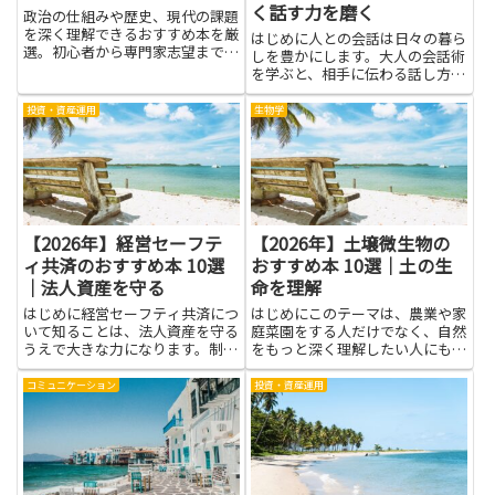
く話す力を磨く
政治の仕組みや歴史、現代の課題
を深く理解できるおすすめ本を厳
はじめに人との会話は日々の暮ら
選。初心者から専門家志望まで幅
しを豊かにします。大人の会話術
広く対応する入門・名著を紹介。
を学ぶと、相手に伝わる話し方が
身につき、誤解が減り、信頼が生
まれやすくなります。品よく話す
投資・資産運用
生物学
力を磨くと、場の空気が落ち着
き、緊張する場面でも自分の考え
を伝えやすくなります。相手の話
を...
【2026年】経営セーフテ
【2026年】土壌微生物の
ィ共済のおすすめ本 10選
おすすめ本 10選｜土の生
｜法人資産を守る
命を理解
はじめに経営セーフティ共済につ
はじめにこのテーマは、農業や家
いて知ることは、法人資産を守る
庭菜園をする人だけでなく、自然
うえで大きな力になります。制度
をもっと深く理解したい人にも役
の仕組みや加入条件、給付の受け
立ちます。土壌微生物は土の中で
方、税務上の扱いなどを理解すれ
働く小さな生き物で、栄養を分解
コミュニケーション
投資・資産運用
ば、倒産リスクや資金繰りの不安
して土を肥やし、水の循環を支
に対して冷静に対応できるように
え、植物の根と協力します。彼ら
なります。本記事で紹介する書
の働きを知ると、土がどう元気に
籍...
回...