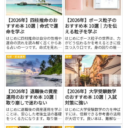
ラ...
使...
【2026年】四柱推命のお
【2026年】ボース粒子の
すすめ本 10選｜命式で運
おすすめ本 10選｜力を伝
命を学ぶ
える粒子を学ぶ
はじめに四柱推命は自分の性格や
はじめにボース粒子の世界は、力
運命の流れを読み解く古くからあ
がどう伝わるかを考えるときに役
る占いの一つです。命式を見れ
立つ入り口です。身の回りの現象
ば、生まれた日にちや時間の組み
をつなげて説明できるので、中学
合わせから、長所や注意点のヒン
生にも分かりやすい言葉で学べま
投資・資産運用
数学
トが拾えるとされます。この記事
す。難解な数式を追う前に、粒子
では命式の考え方を身近な言葉で
がどう動くと物が動くのか、光が
紹介し、手に取りやすい本を中心
どう届くのかといった基本を感
に...
じ...
【2026年】退職後の資産
【2026年】大学受験数学
運用のおすすめ本 10選｜
のおすすめ本 10選｜入試
取り崩しで迷わない
対策に強い
はじめに退職後の資産運用を学ぶ
はじめに大学受験数学の力を伸ば
ことは、安心した老後生活の基礎
すには、信頼できる参考書の活用
をつくる力になります。取り崩し
が大切です。良い本は、難解な公
の方法や順序を理解しておくと、
式の意味を分かりやすく結びつ
年金や貯蓄をどのように使えば生
け、解法の考え方を体系的に示し
自己啓発
物理学