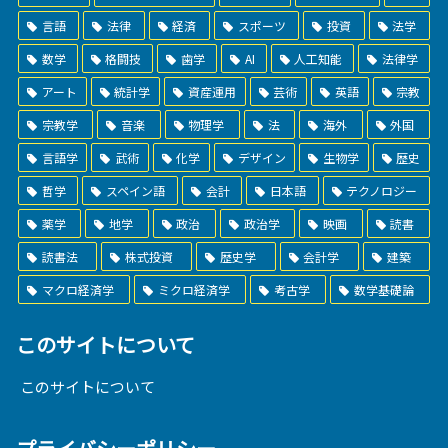
言語
法律
経済
スポーツ
投資
法学
数学
格闘技
歯学
AI
人工知能
法律学
アート
統計学
資産運用
芸術
英語
宗教
宗教学
音楽
物理学
法
海外
外国
言語学
武術
化学
デザイン
生物学
歴史
哲学
スペイン語
会計
日本語
テクノロジー
薬学
地学
政治
政治学
映画
読書
読書法
株式投資
歴史学
会計学
建築
マクロ経済学
ミクロ経済学
考古学
数学基礎論
このサイトについて
このサイトについて