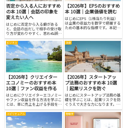
否定から入る人におすすめ
【2026年】EPSのおすすめ
の本 10選｜会話の印象を
本 10選｜企業価値を読む
変えたい人へ
はじめにEPS（1株当たり利益）
は企業の収益力を数字で把握する
はじめに否定から入る癖がある
ための基本的な指標です。本記事
と、会話の出だしで相手の受け取
ではEPSを軸に、企業価値を読む
り方が変わりやすく、思わぬ誤解
ための視点を育てることを目的に
や距離感の生じる原因になりま
した本を紹介します。EPSの仕組
す。本を通じて言葉の選び方や伝
ビジネス
法律
みや計算方法を知ることで、決算
え方の工夫を学ぶと、自分の意見
書の数字が何を示している...
を伝えつつ相手に安心感を与えら
れるようになります。言い回しや
考え...
【2026年】クリエイター
【2026年】スタートアッ
エコノミーのおすすめ本
プ法務のおすすめ本 10選
10選｜ファン収益を作る
｜起業リスクを防ぐ
はじめにクリエイターエコノミー
はじめにスタートアップ法務の基
やファン収益を作る方法を学ぶこ
礎を学ぶことは、起業リスクを防
とは、単に売上を上げる手段を知
ぐうえで大きな力になります。契
る以上の価値があります。読書を
約書や株主構成、知的財産、労
通じて、仕組みや成功事例、失敗
務、資金調達に関する基本的な知
スピリチュアル
物理学
からの学びを得られれば、自分の
識があれば、トラブルの芽を早め
コンテンツやファンとの関係をど
に発見し、適切な対応を検討しや
う育てるかが見えてきます。プ
すくなります。本を通じて実務で