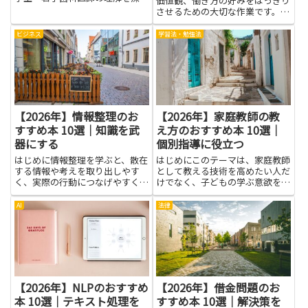
価値観、働き方の好みをはっきり
る一冊と出会えます！
させるための大切な作業です。本
記事では、自己分析に役立つ本を
通して自分を理解し、キャリアの
ビジネス
学習法・勉強法
方向性を見定める手助けをしま
す。言葉にして説明できるように
なると面接や仕事の選択での説得
力...
【2026年】情報整理のお
【2026年】家庭教師の教
すすめ本 10選｜知識を武
え方のおすすめ本 10選｜
器にする
個別指導に役立つ
はじめに情報整理を学ぶと、散在
はじめにこのテーマは、家庭教師
する情報や考えを取り出しやす
として教える技術を高めたい人だ
く、実際の行動につなげやすくな
けでなく、子どもの学ぶ意欲を引
ります。情報整理は単なるメモ術
き出したい保護者にも役立ちま
やフォルダ分け以上のもので、考
す。家庭教師の教え方を知ると、
AI
法律
えを構造化し、優先順位を明確に
授業の流れをつかみやすくなり、
することで時間や精神的な余裕を
難しい語を使わずにわかりやすく
生み出します。本記事が扱う情報
伝える力がつきます。子どもの理
整...
解...
【2026年】NLPのおすすめ
【2026年】借金問題のお
本 10選｜テキスト処理を
すすめ本 10選｜解決策を