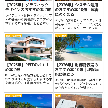
【2026年】グラフィック
【2026年】システム運用
デザインのおすすめ本 7選
のおすすめ本 10選｜障害
に強くなる
レイアウト・配色・タイポグラフ
ィの基礎から実践技術まで学べる
はじめに技術者としてシステム運
おすすめ本を厳選。初心者からプ
用を学ぶと、日常のトラブル対応
ロ志向の方まで必読の一冊を紹
がスムーズになり、サービスの安
介。
定さが高まります。この記事で
は、現場で役立つ知識をまとめた
投資・資産運用
資格・検定
本の読み方を紹介します。初心者
にも優しく、運用の基本から実務
で使える実例まで、無理なく取り
入...
【2026年】REITのおすす
【2026年】財務諸表論の
め本 7選
おすすめ本 10選｜理論暗
記に役立つ
REITの仕組みや魅力を初心者にも
わかりやすく解説するおすすめ本
はじめに財務諸表論は、会社の数
を厳選紹介。不動産投資を手軽に
字がどう作られ、どう読み取れる
始めたい方に最適。
かを教えてくれる学問です。日常
のニュースを見るときにも役立ち
ます。決算の要点をつかむ力がつ
投資・資産運用
法律
き、財務状況を客観的に判断する
力が身につきます。この記事は、
そのテーマを学ぶ人にとって難