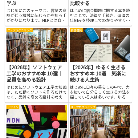
学ぶ
比較する
はじめにこのテーマは、言葉の意
はじめに借金問題に関する本を読
味がどう機械に伝わるかを知る手
むことで、法律や手続き、返済の
がかりになります。NLPとは自然
仕組みを整理してわかりやすく理
言語処理のことを指し、テキスト
解できます。複数の解決策を比較
処理を学ぶ道具として役立ちま
して学べば、自分の状況に合った
IT・プログラミング
自己啓発
す。本を読むと、難しい専門語を
選択肢が見えやすくなり、専門用
最初から覚える必要はなく、日常
語に不安がある人も段階を追って
の言葉が情報としてどう扱われ
知識を身につけられます。知識
る...
が...
【2026年】ソフトウェア
【2026年】ゆるく生きる
工学のおすすめ本 10選｜
おすすめ本 10選｜気楽に
品質を高める設計
続ける人生術
はじめにソフトウェア工学の知識
はじめに日々の暮らしの中で、力
は、ただ動くソフトを作るだけで
を抜いて自分らしく生きる方法を
なく、品質を高める設計を考える
探している人は多いです。ゆるく
力を育てます。本記事では、実務
生きるという考え方は、完璧を追
で役立つ考え方を紹介する本を中
い求めず、今日の自分にできるこ
デザイン
IT・プログラミング
心に、読みやすい言葉で内容のポ
とを少しずつ積み重ねることから
イントを伝えます。設計の原理や
始まります。気楽に続ける人生術
パターン、テストの考え方、チ
を学ぶと、朝の身支度が楽にな
ー...
り...