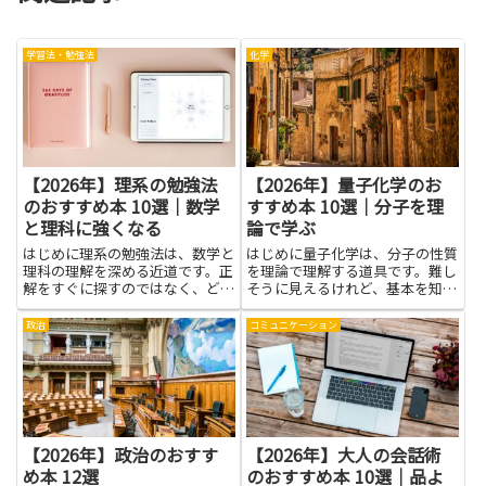
学習法・勉強法
化学
【2026年】理系の勉強法
【2026年】量子化学のお
のおすすめ本 10選｜数学
すすめ本 10選｜分子を理
と理科に強くなる
論で学ぶ
はじめに理系の勉強法は、数学と
はじめに量子化学は、分子の性質
理科の理解を深める近道です。正
を理論で理解する道具です。難し
解をすぐに探すのではなく、どう
そうに見えるけれど、基本を知る
してそうなるのかを考える習慣が
と分子がどう動くか、どんな反応
力になります。身につくのは計算
が起こるかを予測する力がつきま
政治
コミュニケーション
の速さだけでなく、手元の問題を
す。この記事では、分子の振る舞
自分の言葉で整理する力や、図や
いを数字と式で説明する本を紹介
表を使って考えを伝える力で
します。読んでいくと、なぜ光
す。...
が...
【2026年】政治のおすす
【2026年】大人の会話術
め本 12選
のおすすめ本 10選｜品よ