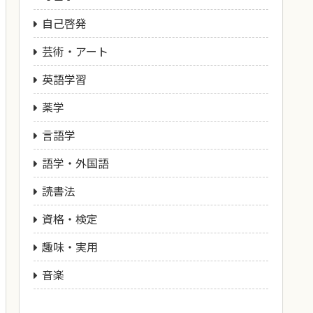
自己啓発
芸術・アート
英語学習
薬学
言語学
語学・外国語
読書法
資格・検定
趣味・実用
音楽