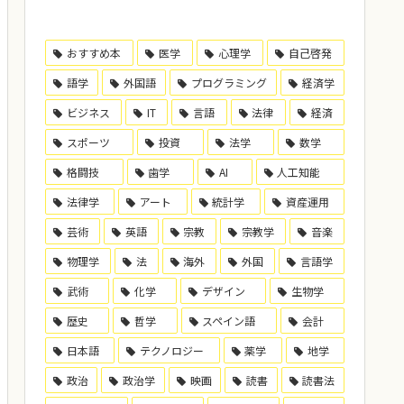
おすすめ本
医学
心理学
自己啓発
語学
外国語
プログラミング
経済学
ビジネス
IT
言語
法律
経済
スポーツ
投資
法学
数学
格闘技
歯学
AI
人工知能
法律学
アート
統計学
資産運用
芸術
英語
宗教
宗教学
音楽
物理学
法
海外
外国
言語学
武術
化学
デザイン
生物学
歴史
哲学
スペイン語
会計
日本語
テクノロジー
薬学
地学
政治
政治学
映画
読書
読書法