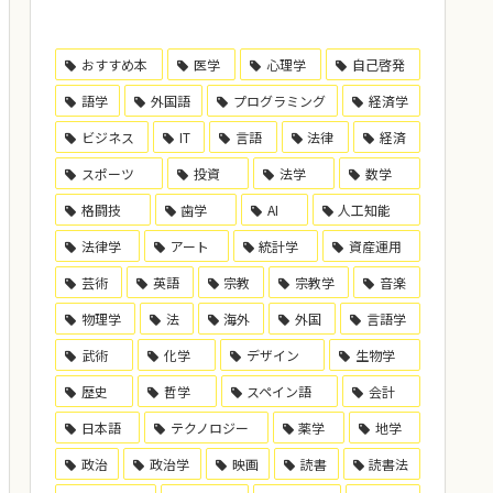
おすすめ本
医学
心理学
自己啓発
語学
外国語
プログラミング
経済学
ビジネス
IT
言語
法律
経済
スポーツ
投資
法学
数学
格闘技
歯学
AI
人工知能
法律学
アート
統計学
資産運用
芸術
英語
宗教
宗教学
音楽
物理学
法
海外
外国
言語学
武術
化学
デザイン
生物学
歴史
哲学
スペイン語
会計
日本語
テクノロジー
薬学
地学
政治
政治学
映画
読書
読書法