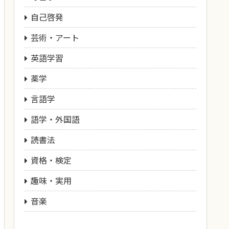
自己啓発
芸術・アート
英語学習
薬学
言語学
語学・外国語
読書法
資格・検定
趣味・実用
音楽