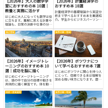
【2026年】大人の数学学
【2026年】計量経済学の
習におすすめの本 10選｜
おすすめ本 18選
教養と実務に活かす
計量経済学の基礎理論から実証分
析まで学べるおすすめ本を厳選紹
はじめに大人になっても数学は役
介。学生からビジネスパーソンま
に立ちます。難解に思える計算や
で幅広く役立ちます。
理論も、日常の決断や仕事の分析
に応用できます。本を選ぶ意味
は、基本的な考え方を身につけ、
自己啓発
世界の国・地域
問題を整理するスキルを育てるこ
とです。数学を学ぶことで、デー
タを読み解く力、論理的な思考、
仮...
【2026年】イメージトレ
【2026年】ボツワナにつ
ーニングのおすすめ本 10
いて学べるおすすめ本 7選
選｜成功を脳に描く
はじめにボツワナに関心を持つ人
にとって、信頼できる本は理解を
はじめにイメージトレーニング
深める強い味方になります。歴史
は、頭の中で自分の目標や動きを
や文化、自然環境、社会の仕組み
具体的に描く練習です。体を動か
などを丁寧に知ることで、旅行や
す前に場面を想像すると、実際の
研究、仕事の場面で役立つ視点が
動きが自然に滑らかになることが
投資・資産運用
世界の国・地域
増えます。本を通じて現地の人々
あります。難しい言葉は使わず、
の暮らしや価値観に触れると、
日常の場面を例にとって練習のし
表...
かたを想像しやすくまとめまし
た。...