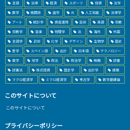
言語
法律
経済
スポーツ
投資
法学
数学
格闘技
歯学
AI
人工知能
法律学
アート
統計学
資産運用
芸術
英語
宗教
宗教学
音楽
物理学
法
海外
外国
言語学
武術
化学
デザイン
生物学
歴史
哲学
スペイン語
会計
日本語
テクノロジー
薬学
地学
政治
政治学
映画
読書
読書法
株式投資
歴史学
会計学
建築
マクロ経済学
ミクロ経済学
考古学
数学基礎論
このサイトについて
このサイトについて
プライバシーポリシー