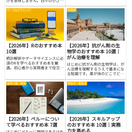
けを意味しません。日々の小さな
選択や好奇心を満たす、つみ重ね
の暮らし方を指します。この視点
IT・プログラミング
生物学
を持つと、読書が特別な作業では
なく、日常の一部になると感じら
れます。まず大切なのは、身の
回...
【2026年】Rのおすすめ本
【2026年】抗がん剤の生
10選
物学のおすすめ本 10選｜
がん治療を理解
統計解析やデータサイエンスに必
須のRを学べるおすすめ本を厳
はじめに抗がん剤の生物学は、が
選。初心者から実務者まで役立つ
ん治療を理解するうえで基本にな
一冊を目的別に紹介します。
る知識です。薬が体のどこでどう
働くのか、細胞のしくみや反応の
流れを知ると、治療の目的や副作
世界の国・地域
学習法・勉強法
用の理由が見えてきます。専門用
語が多く感じる場面もあります
が、身近な例で考えると理解は進
み...
【2026年】ペルーについ
【2026年】スキルアップ
て学べるおすすめ本 7選
のおすすめ本 10選｜実務
力を高める
はじめにペルーに興味はあるけれ