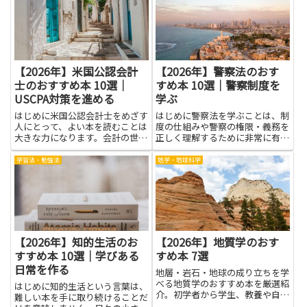
応する力をつけます。身の回りの
になる本を、やさしい言葉で紹介
安全チェックや、避難の目安を考
します。まず身近な症状の見分け
え...
方...
【2026年】米国公認会計
【2026年】警察法のおす
士のおすすめ本 10選｜
すめ本 10選｜警察制度を
USCPA対策を進める
学ぶ
はじめに米国公認会計士をめざす
はじめに警察法を学ぶことは、制
人にとって、よい本を読むことは
度の仕組みや警察の権限・義務を
大きな力になります。会計の世界
正しく理解するために非常に有用
はルールが変わることがあり、実
です。法律の基本や捜査・逮捕の
務で使える考え方を知ると困った
手続き、住民の権利保護に関する
学習法・勉強法
地学・地球科学
ときの判断がスムーズになりま
知識を身につけると、司法や行政
す。本を通じて基礎を固め、手順
に関わる仕事を目指す人はもちろ
の流れをつかむと、試験対策の道
ん、市民として報道や議論を冷
筋...
静...
【2026年】知的生活のお
【2026年】地質学のおす
すすめ本 10選｜学びある
すめ本 7選
日常を作る
地層・岩石・地球の成り立ちを学
べる地質学のおすすめ本を厳選紹
はじめに知的生活という言葉は、
介。初学者から学生、教養や自然
難しい本を手に取り続けることだ
科学に関心ある方にも最適です。