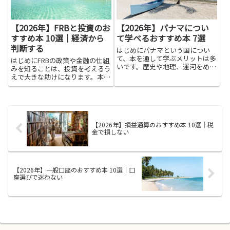
【2026年】FRBと投資のお
【2026年】パナマについ
すすめ本 10選｜経済から
て学べるおすすめ本 7選
判断する
はじめにパナマという国につい
て、本を通して学ぶメリットは多
はじめにFRBの政策や金融の仕組
いです。歴史や地理、運河をめぐ
みを知ることは、投資を考えるう
る国際的な役割から、文化や日常
えで大きな助けになります。本記
生活、自然環境まで、紙の本や電
事で紹介する本を通じて学べば、
子書籍は体系的に知識を与えてく
金利や金融政策がどのように市場
れます。旅行前に地域の背景を知
に影響するのか、どの情報に注目
っておけば安全面やマナーが理解
すべきかがつかみやすくなりま
し...
す。経済の基礎が身につくと、
【2026年】損益通算のおすすめ本 10選｜税
ニ...
金で損しない
【2026年】一般口座のおすすめ本 10選｜口
座選びで迷わない