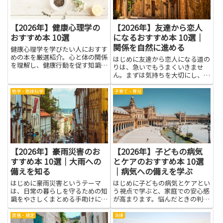
【2026年】健康心理学の
【2026年】友達から恋人
おすすめ本 10選
になるおすすめ本 10選｜
関係を自然に進める
健康心理学を学びたい人におすす
めの本を厳選紹介。心と体の関係
はじめに友達から恋人になる道の
を理解し、健康行動を促す知識が
りは、急いでもうまくいきませ
身につく良書を幅広く掲載。
ん。まずは気持ちを大切にし、相
手の気持ちを尊重することが大切
です。本を手にとると、恋愛のし
地学・地球科学
子育て・育児
かたを学べるだけでなく自分の気
持ちを整理する手がかりにもなり
ます。物語や実例を通じて、伝え
る...
【2026年】豪雨災害のお
【2026年】子どもの病気
すすめ本 10選｜大雨への
とケアのおすすめ本 10選
備えを知る
｜病気への備えを学ぶ
はじめに豪雨災害というテーマ
はじめに子どもの病気とケアとい
は、日常の暮らしを守るための知
う視点で学ぶと、家庭での安心感
識をやさしくまとめる手助けにな
が高まります。悩んだときの判断
ります。大雨への備えを知ること
を助けるのは、難しくない本当に
は、家の中と外の安全を高め、突
実用的な情報です。この記事で
資格・検定
法律
然の増水や浸水にも落ち着いて対
は、病気への備えを学ぶきっかけ