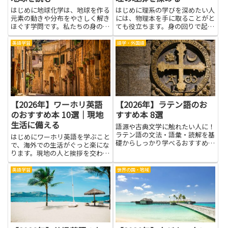
はじめに地球化学は、地球を作る
はじめに理系の学びを深めたい人
元素の動きや分布をやさしく解き
には、物理本を手に取ることがと
ほぐす学問です。私たちの身の回
ても役立ちます。身の回りで起き
りには、土や岩、水、空気にさま
ている現象のしくみを知ると、授
ざまな元素が存在し、それぞれが
業の理解がぐんと深まります。物
英語学習
語学・外国語
地球の歴史と現在の姿を支えてい
理本は難しそうな式や考え方を、
ます。地球化学を学ぶというと難
身近な例と図で丁寧に示してくれ
しく感じる人もいますが、基本
ることが多いです。読み進める
は...
と...
【2026年】ワーホリ英語
【2026年】ラテン語のお
のおすすめ本 10選｜現地
すすめ本 8選
生活に備える
語源や古典文学に触れたい人に！
ラテン語の文法・語彙・読解を基
はじめにワーホリ英語を学ぶこと
礎からしっかり学べるおすすめ書
で、海外での生活がぐっと楽にな
籍を、レベル別・目的別に紹介し
ります。現地の人と挨拶を交わ
ます。
し、仕事の説明を理解し、道を聞
けるようになると、毎日が自信に
英語学習
世界の国・地域
つながります。現地生活に備える
には、実際の場面で使われる英語
の読み物を少しずつ増やすのが近
道...