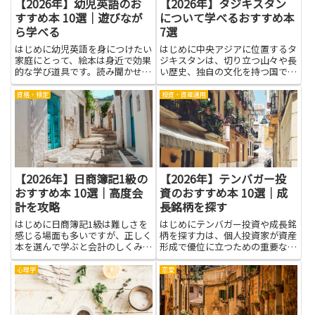
【2026年】幼児英語のお
【2026年】タジキスタン
すすめ本 10選｜遊びなが
について学べるおすすめ本
ら学べる
7選
はじめに幼児英語を身につけたい
はじめに中央アジアに位置するタ
家庭にとって、絵本は身近で効果
ジキスタンは、切り立つ山々や長
的な学び道具です。読み聞かせを
い歴史、独自の文化を持つ国で
通じて音やリズムを感じ、楽しく
す。本を通して学ぶと、地理や歴
言葉に触れる力が育ちます。とく
史、宗教、言語、日常生活の習慣
資格・検定
投資・資産運用
に遊びながら学べる本は、子ども
が具体的にわかり、旅行や研究、
の好奇心を引き出し、同じ場面を
国際交流の場で役立ちます。現地
繰り返す中で自然と語彙が増え
の文化や価値観を知ることで、表
る...
面...
【2026年】日商簿記1級の
【2026年】テンバガー投
おすすめ本 10選｜高度会
資のおすすめ本 10選｜成
計を攻略
長銘柄を探す
はじめに日商簿記1級は難しさを
はじめにテンバガー投資や成長銘
感じる場面も多いですが、正しく
柄を探す力は、個人投資家が資産
本を選んで学ぶと会計のしくみや
形成で優位に立つための重要なス
経営の流れが見えてきます。高度
キルです。本を通して財務諸表の
会計を攻略する本は、難しい箇所
読み方、売上や利益の成長の見
心理学
恋愛
を分かりやすく解きほぐし、実務
方、キャッシュフローや競争優位
の場面を想像しやすい例題を添え
の判別方法を学べば、企業価値の
ることが多いです。この記事で
本質が理解しやすくなります。
は...
RO...