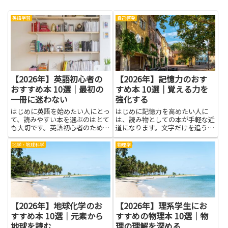
英語学習
自己啓発
【2026年】英語初心者の
【2026年】記憶力のおす
おすすめ本 10選｜最初の
すめ本 10選｜覚える力を
一冊に迷わない
強化する
はじめに英語を始めたい人にとっ
はじめに記憶力を高めたい人に
て、読みやすい本を選ぶのはとて
は、読み物としての本が手軽な近
も大切です。英語初心者のための
道になります。文字だけを追うよ
本は、基本の単語や文の作り方を
り、実際の体験談や具体的な練習
やさしく教えてくれます。最初の
がつまった本を読むと、覚えるコ
地学・地球科学
物理学
一冊に迷わないよう、難易度の目
ツが日常の動作と結びつきやすく
安や、無理なく進められる工夫を
なります。基本の考え方は、情報
知ることが役立ちます。学ぶこ
を意味づけして順序立てて並べる
と...
こ...
【2026年】地球化学のお
【2026年】理系学生にお
すすめ本 10選｜元素から
すすめの物理本 10選｜物
地球を読む
理の理解を深める