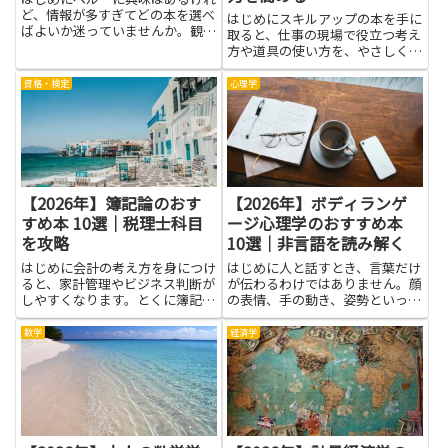
ど、情報が多すぎてどの本を選べ
はじめにスキルアップの本を手に
ばよいか迷っていませんか。観光
取ると、仕事の現場で役立つ考え
ルートや移動手段を知りたい人、
方や道具の使い方を、やさしく学
古代文明や考古学を深掘りしたい
べます。読書は新しいアイデアを
人、先住民の文化や社会問題に理
受け入れる土台を作り、困ったと
資格・検定
心理学
解を深めたい人、あるいは郷土料
きのヒントを増やしてくれます。
理やスペイン語の基礎を身につ
実務で使える基本を丁寧に解説し
け...
た本は、手順を覚えやすく、迷
い...
【2026年】簿記論のおす
【2026年】ボディランゲ
すめ本 10選｜税理士科目
ージ心理学のおすすめ本
を攻略
10選｜非言語を読み解く
はじめに会計の考え方を身につけ
はじめに人と話すとき、言葉だけ
ると、家計管理やビジネス判断が
が伝わるわけではありません。顔
しやすくなります。とくに簿記論
の表情、手の動き、姿勢といった
は数字の流れをつかむ基礎です。
非言語のサインが、相手の気持ち
この記事では、その基礎をしっか
を読み解く手掛かりになります。
数学
経済学
りと押さえつつ、税理士科目を攻
ボディランゲージ心理学は、こう
略する道を手助けしてくれる本を
したサインを観察し、意味を理解
紹介します。難しく感じる用語
する力を育てる学問です。学ぶ
も...
と...