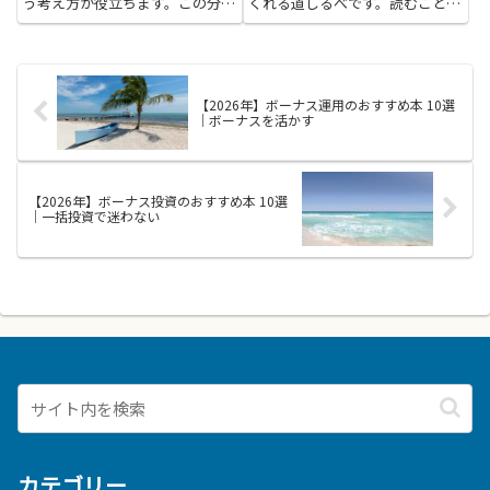
う考え方が役立ちます。この分野
くれる道しるべです。読むことで
は、光が波のようにも粒のように
自分の気持ちを整理し、相手との
も振る舞う理由を説明し、電子の
距離のつくり方や言葉の選び方
ふるまいをとらえるための道具を
を、具体的な場面を通して学べま
教えてくれます。本を読むと、難
す。相手を思いやりつつ自分の望
しい言葉をすぐには理解できな
みを伝える練習にもなり、デート
【2026年】ボーナス運用のおすすめ本 10選
く...
や...
｜ボーナスを活かす
【2026年】ボーナス投資のおすすめ本 10選
｜一括投資で迷わない
カテゴリー