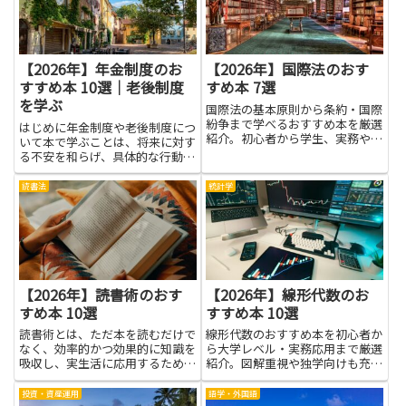
や相手の話を引き出す聞き方、適
活かせます。写真や地図が豊富
度...
な...
【2026年】年金制度のお
【2026年】国際法のおす
すすめ本 10選｜老後制度
すめ本 7選
を学ぶ
国際法の基本原則から条約・国際
紛争まで学べるおすすめ本を厳選
はじめに年金制度や老後制度につ
紹介。初心者から学生、実務や教
いて本で学ぶことは、将来に対す
養目的の方にも役立ちます。
る不安を和らげ、具体的な行動に
結びつける力をくれます。制度の
構造や受給条件、手続きの流れを
読書法
統計学
理解すれば、自分がいつどのよう
な給付を受けられるのかを把握で
き、家計や貯蓄計画をより現実
的...
【2026年】読書術のおす
【2026年】線形代数のお
すめ本 10選
すすめ本 10選
読書術とは、ただ本を読むだけで
線形代数のおすすめ本を初心者か
なく、効率的かつ効果的に知識を
ら大学レベル・実務応用まで厳選
吸収し、実生活に応用するための
紹介。図解重視や独学向けも充
読み方の技術や方法論のことを指
実、目的別に最適な一冊が見つか
します。速読・多読・精読・選
ります。
投資・資産運用
語学・外国語