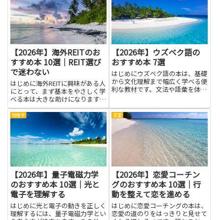
書・メモ術など、多様なアプロー
チがあり、自分の目的に応じた読
書スタイルを確立することで、知
的...
【2026年】海外REITのお
【2026年】ウズベク語の
すすめ本 10選｜REIT選び
おすすめ本 7選
で迷わない
はじめにウズベク語の本は、基礎
から文化理解まで幅広く学べる便
はじめに海外REITに興味がある人
利な教材です。文法や語彙を体系
にとって、まず基本をやさしく学
的に身につけたい人、発音やリス
べる本は大きな助けになります。
ニングの練習を補いたい人、旅行
仕組みや税制、為替リスク、分配
や仕事での実用表現を学びたい人
金の扱いなど、現地の事情が影響
物理学
恋愛
など、それぞれの目的に合わせた
する点は多く、知識がないままで
使い方ができます。本を通じて
はREIT選びで迷いが出やすいで
語...
す。書籍は用語の整理や運...
【2026年】量子電磁力学
【2026年】恋愛コーチン
のおすすめ本 10選｜光と
グのおすすめ本 10選｜行
電子を理解する
動を整えて恋を進める
はじめに光と電子の動きを正しく
はじめに恋愛コーチングの本は、
理解するには、量子電磁力学とい
恋愛の道のりをはっきりと見せて