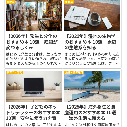
企業の業績動向を理解すると、物
解が進みます。これらの本を読む
生物学
生物学
価や雇用、金利の変化が自分の家
と、情報を読みとる力・考えをわ
計や投資にどのように影響するか
かりやすく整理する力・相手の気
が見えてきます。投資の基本や
持ちを思いやる力が身につきま...
リ...
【2026年】発生と分化の
【2026年】湿地の生物学
おすすめ本 10選｜細胞が
のおすすめ本 10選｜水辺
変わるしくみ
の生態系を知る
はじめに発生と分化は、生きもの
はじめに湿地は川や湖の周りにあ
の体がどのように作られ、細胞が
る大切な場所です。水面と地面が
役割を変えながら形づくられてい
混じり合うこの場所には、さまざ
くかを知る大切なテーマです。身
まな生き物が暮らし、植物が水を
の回りの自然や身近な生き物を観
生み出す力を持っています。そん
子育て・育児
投資・資産運用
察するだけで、細胞がどう仕組み
な湿地の生物学を学ぶと、水辺の
を守りつつ変化していくかが見え
生態系を知る手がかりが増えま
てきます。この記事はその理解
す。難しい用語を追いかけなくて
を...
も...
【2026年】子どものネッ
【2026年】海外移住と資
トリテラシーのおすすめ本
産運用のおすすめ本 10選
10選｜安全に使う力を育て
｜海外生活に備える
る
はじめにこの文章は、子どものネ
はじめに海外移住や資産運用を学