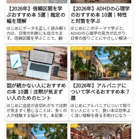
【2026年】信頼区間を学
【2026年】ADHDの心理学
ぶおすすめ本 5選｜推定の
のおすすめ本 10選｜特性
幅を理解
と対策を学ぶ
はじめにデータを正しく読み解く
はじめにこのテーマで学ぶと、
力は、日常の判断にも役立ちま
ADHDの心理学の見方が広がり、
す。信頼区間を学ぶことで、観察
日常の困りごとにやさしい解決の
データの不確かさを数字でとら
道が見えてきます。特性を理解す
え、結論の信頼性を自分で評価で
ることで、学習や仕事、家での過
コミュニケーション
世界の国・地域
きるようになります。推定の幅を
ごし方が少し楽になり、無理をし
理解する学習は、結果がどの程度
すぎずに進めるヒントが生まれま
一般化できるかを考える際の土台
す。周囲の人がどう感じ、どう
にな...
手...
話が続かない人におすすめ
【2026年】アルバニアに
の本 10選｜沈黙が気まず
ついて学べるおすすめ本 7
い人のためのヒント
選
はじめに会話が途切れがちで沈黙
はじめにアルバニアについて知り
が気まずく感じることは、多くの
たい人にとって、良い本は効率よ
人が経験する悩みです。本記事
く深い理解を得る手助けになりま
は、話が続かない人に向けたおす
す。本を通じて歴史や文化、日常
すめ書籍を通じて、対話の基本か
生活の習慣、地理や観光の特色ま
法律
法律
ら具体的な実践方法まで学べるよ
で整理された知識を得られ、旅の
うにまとめました。言葉の選び方
下調べや学習、仕事の調査などに