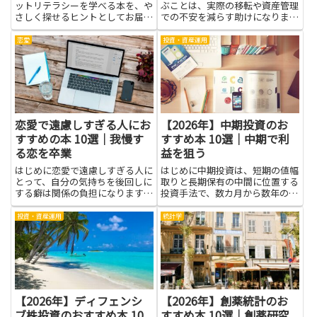
ットリテラシーを学べる本を、や
ぶことは、実際の移転や資産管理
さしく探せるヒントとしてお届け
での不安を減らす助けになりま
します。家庭や学校で役立つ情報
す。生活費や税金、銀行や保険の
を、難しい言葉を避けて分かりや
手続き、住まい探しなど、具体的
恋愛
投資・資産運用
すく紹介します。子どものネット
な準備を進める際に役立つ知識が
リテラシーを高めると、見知らぬ
身につきます。資産運用の基本を
人とのやりとりの安全、正しい
知ると、為替や投資リスクへの備
情...
え...
恋愛で遠慮しすぎる人にお
【2026年】中期投資のお
すすめの本 10選｜我慢す
すすめ本 10選｜中期で利
る恋を卒業
益を狙う
はじめに恋愛で遠慮しすぎる人に
はじめに中期投資は、短期の値幅
とって、自分の気持ちを後回しに
取りと長期保有の中間に位置する
する癖は関係の負担になります。
投資手法で、数カ月から数年の視
本を通して感情の仕組みやコミュ
点で資産の増減を見守りながら利
ニケーションの基本を知ると、自
益を狙うやり方です。忙しい日常
投資・資産運用
統計学
分の気持ちに気づきやすくなり、
の中でも比較的時間をとりやす
相手とのやり取りが楽になること
く、トレンドや業績の変化に応じ
が期待できます。具体的な事例
て柔軟に対応できるため、感情的
や...
な...
【2026年】ディフェンシ
【2026年】創薬統計のお
ブ株投資のおすすめ本 10
すすめ本 10選｜創薬研究