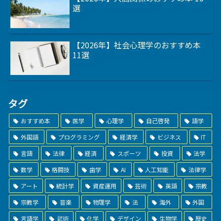
選
【2026年】社会心理学のおすすめ本
11選
タグ
おすすめ本
医学
心理学
自己啓発
語学
外国語
プログラミング
経済学
ビジネス
IT
言語
法律
経済
スポーツ
投資
法学
数学
格闘技
歯学
AI
人工知能
法律学
アート
統計学
資産運用
芸術
英語
宗教
宗教学
音楽
物理学
法
海外
外国
言語学
武術
化学
デザイン
生物学
歴史