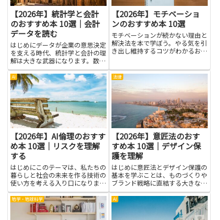
【2026年】統計学と会計
【2026年】モチベーショ
のおすすめ本 10選｜会計
ンのおすすめ本 10選
データを読む
モチベーションが続かない理由と
解決法を本で学ぼう。やる気を引
はじめにデータが企業の意思決定
き出し維持するコツがわかるおす
を支える時代、統計学と会計の理
すめ本を厳選して紹介します。
解は大きな武器になります。数字
の意味を読み解く力があれば、売
上の動きや費用の構造を正しく把
AI
法律
握でき、戦略の方向性を見極めや
すくなります。統計学はデータの
背後に潜む傾向やばらつきを見
抜...
【2026年】AI倫理のおすす
【2026年】意匠法のおす
め本 10選｜リスクを理解
すめ本 10選｜デザイン保
する
護を理解
はじめにこのテーマは、私たちの
はじめに意匠法とデザイン保護の
暮らしと社会の未来を作る技術の
基本を学ぶことは、ものづくりや
使い方を考える入り口になりま
ブランド戦略に直結する大きなメ
す。AI倫理の本を読むと、難しい
リットがあります。製品やパッケ
専門用語を避けつつ、機械が私た
ージ、インターフェースなど具体
地学・地球科学
AI
ちの毎日にどう影響するかを理解
的なデザインがどのように法的に
できる知識が身につきます。リス
守られるかを理解すれば、自社の