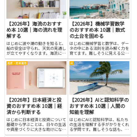
クを理解するとは、便利さだけ
製品を他社の模倣から守る視点
で...
が...
【2026年】海流のおすす
【2026年】機械学習数学
め本 10選｜海の流れを理
のおすすめ本 10選｜数式
解する
の土台を固める
はじめに波や潮の動きを知ると、
はじめに機械学習と数学は、デー
船の安全は守られ、天気の見通し
タの中にある法則を読み解く力を
が立てやすくなります。海流につ
育てます。難しそうに見える公式
いて読むと、海の広い背景が見え
も、日常の例で考えると理解が進
てきて、海上の仕事だけでなく、
みます。機械学習数学の道は、数
投資・資産運用
AI
地球の風や気候の仕組みを理解す
式の土台を固める視点を養いま
るのに役立ちます。子どもでも、
す。数式の意味をしっかり理解す
絵や地図を使って水の流れをた
ることで、アルゴリズムの仕組み
ど...
を...
【2026年】日本経済と投
【2026年】AIと認知科学の
資のおすすめ本 10選｜経
おすすめ本 10選｜人間の
済から判断する
知能を理解
はじめに日本経済と投資について
はじめにAIと認知科学は、私たち
基礎から学ぶことは、日々の生活
の生活を理解する手がかりをくれ
や資産づくりに大きな助けになり
る学問です。難しそうな話も、身
ます。経済の流れや政策の狙い、
近な例で考え方を追っていくと理