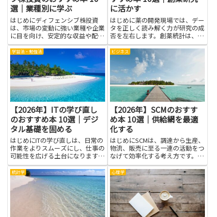
選｜業種別に学ぶ
に活かす
はじめにディフェンシブ株投資
はじめに薬の開発現場では、デー
は、市場の変動に強い業種や企業
タを正しく読み解く力が研究の成
に目を向け、安定的な収益や配当
否を左右します。創薬統計は、実
を重視する投資スタイルです。本
験の設計からデータの解釈、結果
記事で紹介する本を通じて、業種
の信頼性を高める考え方を学ぶ道
学習法・勉強法
ビジネス
別の特性やリスクの捉え方、財務
です。これを身につければ、創薬
指標の見かたがわかりやすく学べ
研究の過程で生じる不確実性を整
ます。書籍は理論だけでなく実例
理し、意思決定を透明にできま
や...
す...
【2026年】ITの学び直し
【2026年】SCMのおすす
のおすすめ本 10選｜デジ
め本 10選｜供給網を最適
タル基礎を固める
化する
はじめにITの学び直しは、日常の
はじめにSCMは、調達から生産、
作業をよりスムーズにし、仕事の
物流、販売に至る一連の活動をつ
可能性を広げる土台になります。
なげて効率化する考え方です。供
パソコンやスマホを使う場面が増
給網を最適化する知識を身につけ
える今、基礎を固めると新しい道
ると、在庫や配送の無駄を減ら
統計学
心理学
具を自信を持って使えるようにな
し、コスト管理や納期の安定化に
り、困りごとが起きても自分で解
役立ちます。現場のオペレーショ
決しやすくなります。難しい言...
ン改善やリスク対策、部門間の
連...