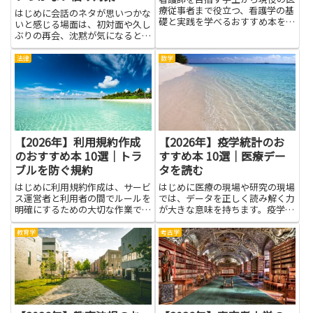
療従事者まで役立つ、看護学の基
はじめに会話のネタが思いつかな
礎と実践を学べるおすすめ本を厳
いと感じる場面は、初対面や久し
選して紹介します。
ぶりの再会、沈黙が気になるとき
など誰にでもあります。そんなと
きに役立つのが、会話のネタを増
法律
数学
やすための本です。本を通じて得
られるのは単なる知識だけでな
く、話題の広げ方や相手に合わせ
た...
【2026年】利用規約作成
【2026年】疫学統計のお
のおすすめ本 10選｜トラ
すすめ本 10選｜医療デー
ブルを防ぐ規約
タを読む
はじめに利用規約作成は、サービ
はじめに医療の現場や研究の現場
ス運営者と利用者の間でルールを
では、データを正しく読み解く力
明確にするための大切な作業で
が大きな意味を持ちます。疫学統
す。適切な規約があれば、誤解や
計の考え方を実践的に学ぶと、医
トラブルを未然に防ぎ、問い合わ
療データを読む際の視点が見違え
教育学
考古学
せ対応や紛争対応の負担を軽くで
るほど変わり、論文の要点を素早
きます。法律的な基本を押さえる
くつかみ、報告書やプレゼンテー
だけでなく、わかりやすい表現や
ションで伝える力が高まりま
運...
す。...