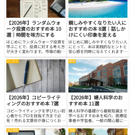
方や上手に断る言い方、相手に
がわからずに不安や孤立感を強
振...
め...
【2026年】ランダムウォ
親しみやすくなりたい人に
ーク投資のおすすめ本 10
おすすめの本 8選｜話しか
選｜時間を味方にする
けにくい印象を変える
はじめにランダムウォーク投資を
はじめに親しみやすくなりたい人
学ぶことで、投資に対する考え方
にとって、本は実践的なヒントと
が大きく変わります。市場の動き
安心感を同時に与えてくれます。
を一時的なノイズと捉え、長期的
話しかけにくい印象を変えるため
な視点で資産を育てる考え方は、
のコツは、特別な才能ではなく
ビジネス
医学
感情的な取引を減らし冷静な判断
日々の小さな習慣にあります。良
を促します。本で理論や実例を学
書は言葉づかい、表情、相槌や聴
べば、分散の意味や資産配分の
き方といった具体的な技術をわか
重...
り...
【2026年】コピーライテ
【2026年】婦人科学のお
ィングのおすすめ本 7選
すすめ本 11選
コピーライティングを学びたい初
婦人科学の基礎から最新知識まで
心者からプロを目指す方まで必
学べるおすすめ本を紹介。医療従
見！売れる文章術が身につくおす
事者や学習者、一般の関心層にも
すめ本を厳選して紹介します。
役立つ厳選ガイドです。
自己啓発
法律