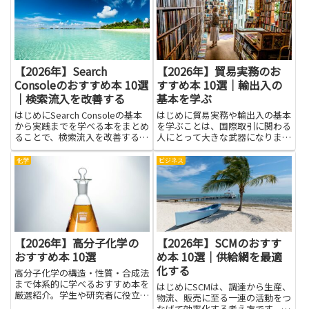
説まで選択肢は豊富です。本記
効率性といった複数の観点から企
事...
業を比較できるようになりま
す。...
【2026年】Search
【2026年】貿易実務のお
Consoleのおすすめ本 10選
すすめ本 10選｜輸出入の
｜検索流入を改善する
基本を学ぶ
はじめにSearch Consoleの基本
はじめに貿易実務や輸出入の基本
から実践までを学べる本をまとめ
を学ぶことは、国際取引に関わる
ることで、検索流入を改善するた
人にとって大きな武器になりま
めの近道がわかります。データの
す。基礎用語や手続き、通関や書
読み方やエラー対処、インデック
類の扱い方を理解すると、現場で
化学
ビジネス
スやクローリングの仕組みを理解
の判断が早くなり、ミスや手戻り
すれば、何が原因で流入が伸び悩
を減らす助けになります。輸送や
んでいるかを自分で...
保険、決済の仕組みを知っておく
と...
【2026年】高分子化学の
【2026年】SCMのおすす
おすすめ本 10選
め本 10選｜供給網を最適
化する
高分子化学の構造・性質・合成法
まで体系的に学べるおすすめ本を
はじめにSCMは、調達から生産、
厳選紹介。学生や研究者に役立つ
物流、販売に至る一連の活動をつ
一冊が見つかります。
なげて効率化する考え方です。供