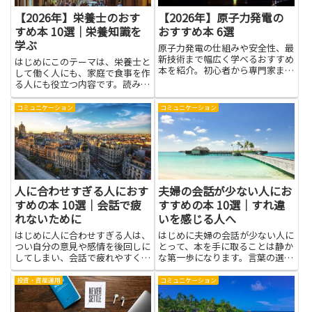
【2026年】栄養士のおす
【2026年】原子力発電の
すめ本 10選｜栄養知識を
おすすめ本 6選
学ぶ
原子力発電の仕組みや安全性、最
新技術まで幅広く学べるおすすめ
はじめにこのテーマは、栄養士と
本を紹介。初心者から専門家まで
して働く人にも、家庭で食事を作
役立つ一冊を厳選しました。
る人にも役立つ内容です。読みや
すい本を選ぶと、日常の食事づく
りや健康づくりが続けやすくな
コミュニケーション
コミュニケーション
り、家族の体調を整える手がかり
が増えます。栄養士の視点から、
食べ物の役割やバランスの考え方
を...
人に合わせすぎる人におす
夫婦の会話が少ない人にお
すめの本 10選｜会話で疲
すすめの本 10選｜すれ違
れないために
いを感じる人へ
はじめに人に合わせすぎる人は、
はじめに夫婦の会話が少ない人に
つい自分の意見や感情を後回しに
とって、本を手に取ることは静か
してしまい、会話で疲れやすくな
な第一歩になります。言葉の選び
ることがあります。本はその状態
方や伝え方、聴き方のコツを学ぶ
を客観的に見つめ直し、具体的な
ことで、相手の気持ちに気づく力
投資・資産運用
コミュニケーション
対処法や心の扱い方を学ぶための
や自分の伝え方の癖が見えてきま
手助けになります。境界線の引き
す。すれ違いを感じる人は、原因