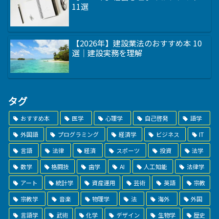
11選
【2026年】建設業法のおすすめ本 10
選｜建設実務を理解
タグ
おすすめ本
医学
心理学
自己啓発
語学
外国語
プログラミング
経済学
ビジネス
IT
言語
法律
経済
スポーツ
投資
法学
数学
格闘技
歯学
AI
人工知能
法律学
アート
統計学
資産運用
芸術
英語
宗教
宗教学
音楽
物理学
法
海外
外国
言語学
武術
化学
デザイン
生物学
歴史