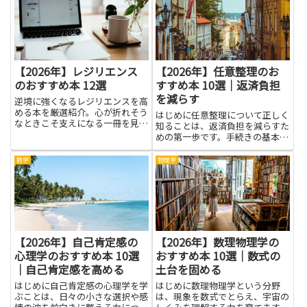
【2026年】レジリエンス
【2026年】任意整理のお
のおすすめ本 12選
すすめ本 10選｜返済負担
を減らす
逆境に強くなるレジリエンスを高
める本を厳選紹介。心が折れそう
はじめに任意整理について正しく
なときこそ支えになる一冊を見つ
知ることは、返済負担を減らすた
けたい方におすすめです。
めの第一歩です。手続きの基本や
交渉の流れ、利息の扱いなどを本
で学べば、感情に流されずに冷静
数学
物理学
な判断ができるようになります。
専門用語が整理され、弁護士や司
法書士に相談する際の準備や質
問...
【2026年】自己肯定感の
【2026年】数理物理学の
心理学のおすすめ本 10選
おすすめ本 10選｜数式の
｜自己肯定感を高める
土台を固める
はじめに自己肯定感の心理学を学
はじめに数理物理学という分野
ぶことは、日々の小さな選択や感
は、現象を数式でとらえ、宇宙の