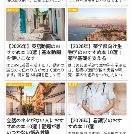
情の波を前向きに整える力につな
しくみを理解する力を育てます。
がります。自分の価値をどう感じ
この記事では、数理物理学の考え
るかという視点を理解すると、他
方を学ぶのに役立つ本を紹介しま
英語学習
生物学
人と比較して揺れ動く心を落ち着
す。まず身につけたいのは、現象
かせやすくなり、困難な場面でも
を分解して基本的な法則を組み立
自分の軸を見失いにくくなりま
てる力です。数式の土台を固める
す...
こ...
【2026年】英語動詞のお
【2026年】薬学部向け生
すすめ本 10選｜基本動詞
物学のおすすめ本 10選｜
を使いこなす
薬学基礎を支える
はじめに英語を話すとき、動詞の
はじめに薬学部で生物学を学ぶと
選び方で伝わり方が大きく変わり
き、基礎の理解が後の実習や研
ます。特に基本動詞を正しく使い
究、薬の仕組みをつかむ力につな
こなす力は、会話の土台になりま
がります。ここで紹介する本は、
す。この記事では、英語動詞の理
薬学部向け生物学の学習を支える
コミュニケーション
看護学
解を深め、日常の場面で役立つコ
ために、難しくなりがちな分野を
ツをやさしく紹介します。まずは
やさしく読み解く入り口をそろえ
身近な場面を想定して、動詞の
ています。生物の基本となる細胞
意...
の...
会話のネタがない人におす
【2026年】看護学のおす
すめの本 10選｜話題が思
すめ本 10選
いつかない悩み対策
看護師を目指す学生から現役の医