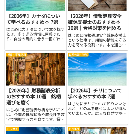
【2026年】カナダについ
【2026年】情報処理安全
て学べるおすすめ本 7選
確保支援士のおすすめ本
10選｜合格対策を固める
はじめにカナダについて本を探す
とき、多すぎる情報に戸惑った
はじめに情報処理安全確保支援士
り、自分の目的に合う一冊がわか
という仕事は、組織の情報を守る
らなくなったりしませんか。旅行
力を高める役割です。本を通じ
前に実用的な情報だけ欲しいの
て、専門的な考え方をわかりやす
か、移住やワーキングホリデーの
く学び、現場の対策を組み立てる
投資・資産運用
世界の国・地域
準備のために手厚いガイドが欲し
力を育てられます。この記事は、
いのか、あるいは歴史や文化を深
そのテーマを学ぶことで得られる
く学...
メリットを、読みやすい言葉で三
つ...
【2026年】財務諸表分析
【2026年】チリについて
のおすすめ本 10選｜銘柄
学べるおすすめ本 7選
選びを磨く
はじめにチリについて知りたいけ
れど、どの本を選べばよいか悩ん
はじめに財務諸表分析を学ぶこと
でいませんか。広大な自然や極端
は、企業の健康状態や成長性を数
な地形、独特の歴史や政治、ワイ
字で把握する力を育てます。貸借
ンや文学といった文化面まで、学
対照表や損益計算書、キャッシュ
ぶべきテーマは多岐にわたり、入
フロー計算書の基本的な読み方を
ビジネス
ビジネス
門書から専門書、旅行ガイドや小
身につけると、収益性や安全性、