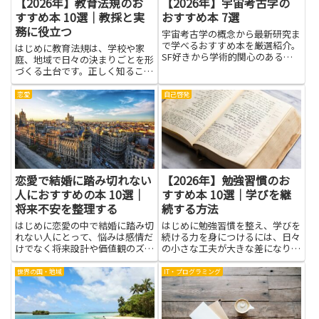
【2026年】教育法規のお
【2026年】宇宙考古学の
すすめ本 10選｜教採と実
おすすめ本 7選
務に役立つ
宇宙考古学の概念から最新研究ま
で学べるおすすめ本を厳選紹介。
はじめに教育法規は、学校や家
SF好きから学術的関心のある読
庭、地域で日々の決まりごとを形
者まで楽しめる内容です。
づくる土台です。正しく知ること
は、先生や保護者、学生が安心し
て学び、活動する助けになりま
恋愛
自己啓発
す。法の目的や原則を理解する
と、授業計画や学校行事の進め
方、トラブルが起きたときの対応
が分かり...
恋愛で結婚に踏み切れない
【2026年】勉強習慣のお
人におすすめの本 10選｜
すすめ本 10選｜学びを継
将来不安を整理する
続する方法
はじめに恋愛の中で結婚に踏み切
はじめに勉強習慣を整え、学びを
れない人にとって、悩みは感情だ
続ける力を身につけるには、日々
けでなく将来設計や価値観のズレ
の小さな工夫が大きな差になりま
からも生まれます。本は第三者の
す。本書は、無理なく始められる
視点や心理学、コミュニケーショ
方法から、続けやすい仕組みの作
世界の国・地域
IT・プログラミング
ンの知見を手軽に取り入れられる
り方まで、実践的なヒントをわか
ツールです。読むことで自分の不
りやすくまとめています。忙しい
安の正体が見え、優先したいこ
日でも、毎日数分の見直しや短
と...
い...