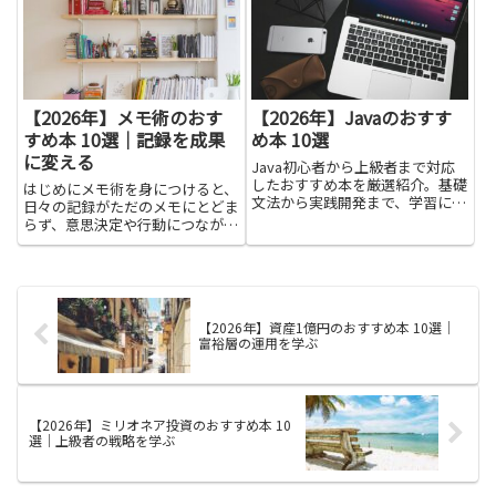
味でも、この学びは大きな力にな
測指標の考え方を整理してくれる
ります。難しい専門用語をいきな
ため、属人的な対応から組織的な
り覚えるより、身近な例や図解で
仕組みづくりへつなげやすくな
考...
り...
【2026年】メモ術のおす
【2026年】Javaのおすす
すめ本 10選｜記録を成果
め本 10選
に変える
Java初心者から上級者まで対応
したおすすめ本を厳選紹介。基礎
はじめにメモ術を身につけると、
文法から実践開発まで、学習に役
日々の記録がただのメモにとどま
立つ一冊が見つかります。
らず、意思決定や行動につながる
資産になります。仕事のタスク管
理や学び、アイデアの発展に役立
つ実践法を知れば、忘れがちな情
報の取りこぼしが減り、必要なと
きにすばやく取り出せるように
【2026年】資産1億円のおすすめ本 10選｜
な...
富裕層の運用を学ぶ
【2026年】ミリオネア投資のおすすめ本 10
選｜上級者の戦略を学ぶ