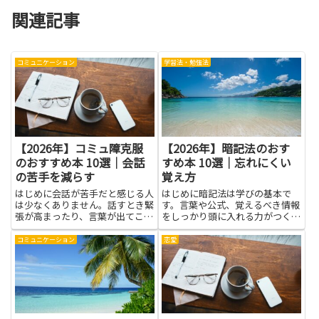
関連記事
コミュニケーション
学習法・勉強法
【2026年】コミュ障克服
【2026年】暗記法のおす
のおすすめ本 10選｜会話
すめ本 10選｜忘れにくい
の苦手を減らす
覚え方
はじめに会話が苦手だと感じる人
はじめに暗記法は学びの基本で
は少なくありません。話すとき緊
す。言葉や公式、覚えるべき情報
張が高まったり、言葉が出てこな
をしっかり頭に入れる力がつく
くなったりすることがあります。
と、テストやプレゼン、日常の学
そんな悩みをやわらかな方法で軽
習がぐっと楽になります。この記
コミュニケーション
恋愛
くしていくのに、本は役立つ道具
事は、暗記法をテーマにした本を
になります。この記事では、コミ
選ぶときの手がかりになる話で
ュ障克服をめざす人に向けて、
す。読み進めると、記憶の仕組み
会...
をやさ...