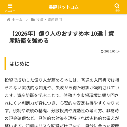
書評ドットコム
メニュー
検索
ホーム
投資・資産運用
【2026年】億り人のおすすめ本 10選｜資
産防衛を強める
2026.05.14
はじめに
投資で成功した億り人が薦める本には、普通の入門書では得
られない実践的な知見や、失敗から得た教訓が凝縮されてい
ます。資産防衛を学ぶことで、値動きや市場環境に振り回さ
れにくい判断力が身につき、心理的な安定も得やすくなりま
す。税制や法規の基礎、分散投資や流動性の考え方、非常時
の現金確保など、具体的な対策を理解すれば実務的な備えが
整います。知識はリスク回避だけでなく、自分に合った資産