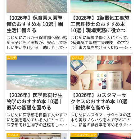
【2026年】保育園入園準
【2026年】2級電気工事施
備のおすすめ本 10選｜園
工管理技士のおすすめ本
生活に備える
10選｜現場実務に役立つ
はじめにこれから保育園へ通い始
はじめに現場で働く人にとって、
める子どもと家族が、安心して新
2級電気工事施工管理技士の学び
しい生活を迎える手助けとして、
は仕事の幅を広げる大切な一歩で
保育園入園準備の本は大きな味方
す。現場実務に役立つ知識は、作
になります。園での遊び方や毎日
業の順序や安全管理、トラブルの
生物学
ビジネス
のリズム、集団の約束ごとなどが
対応など、日常の作業をスムーズ
やさしく紹介されていると、親も
にするヒントになりやすいです。
子も迷いが減り、準備を楽しく
この記事は、業界の実務に根ざ
進...
し...
【2026年】医学部向け生
【2026年】カスタマーサ
物学のおすすめ本 10選｜
クセスのおすすめ本 10選
医学の基礎を固める
｜継続率を高める
はじめに医学部を目指す人やすで
はじめにカスタマーサクセスの基
に勉強を進めている人にとって、
本や実践ノウハウを本で学ぶこと
医学部向け生物学の基礎をしっか
は、顧客の継続率を高めるうえで
り固めることはとても役立ちま
大きな助けになります。書籍は理
す。医学の基礎を固めるという意
論や具体的な施策、現場事例、計
ビジネス
IT・プログラミング