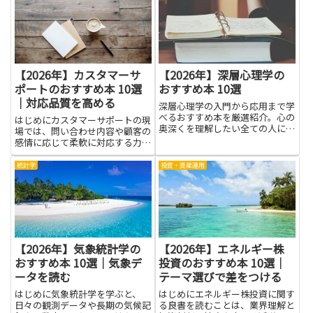
理を学ぶための本の読み方と考え
方です。ここでは、ITサービスマ
ネージャに役立つ本を紹介し...
【2026年】カスタマーサ
【2026年】深層心理学の
ポートのおすすめ本 10選
おすすめ本 10選
｜対応品質を高める
深層心理学の入門から応用まで学
べるおすすめ本を厳選紹介。心の
はじめにカスタマーサポートの現
奥深くを理解したい全ての人に最
場では、問い合わせ内容や顧客の
適な一冊が見つかります。
感情に応じて柔軟に対応する力が
求められます。本記事で紹介する
本からは、応対の基本姿勢や具体
統計学
投資・資産運用
的なコミュニケーション技法、問
題解決のフレームワークなど、対
応品質を高めるための実践的な
知...
【2026年】気象統計学の
【2026年】エネルギー株
おすすめ本 10選｜気象デ
投資のおすすめ本 10選｜
ータを読む
テーマ選びで差をつける
はじめに気象統計学を学ぶと、
はじめにエネルギー株投資に関す
日々の観測データや長期の気候記
る良書を読むことは、業界理解と