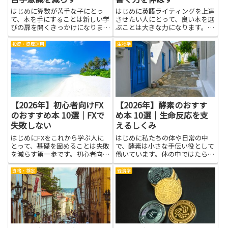
はじめに算数が苦手な子にとっ
はじめに英語ライティングを上達
て、本を手にすることは新しい学
させたい人にとって、良い本を選
びの扉を開くきっかけになりま
ぶことは大きな力になります。読
す。絵と図で視覚的に理解を助け
みやすい説明と具体例がそろって
る本や、物語のように楽しく読み
いれば、使い方のイメージが頭に
投資・資産運用
生物学
進められる一冊は、授業での不安
浮かび、実際の文章を書くときの
を和らげ、学びの自信を育てま
迷いが減ります。書く力を伸ばす
す。親子で読み進める時間を作る
には、文法だけでなく語彙の選
と、日...
び...
【2026年】初心者向けFX
【2026年】酵素のおすす
のおすすめ本 10選｜FXで
め本 10選｜生命反応を支
失敗しない
えるしくみ
はじめにFXをこれから学ぶ人に
はじめに私たちの体や日常の中
とって、基礎を固めることは失敗
で、酵素は小さな手伝い役として
を減らす第一歩です。初心者向け
働いています。体の中ではたら
の本は、用語やチャートの見方、
き、食べ物の分解を助け、代謝の
注文の仕組みといった基本をわか
反応を整え、元気に動く力のもと
資格・検定
経済学
りやすく整理してくれます。ま
を作ります。酵素は難しく感じる
た、資金管理やリスクコントロー
かもしれませんが、身の回りの現
ル、メンタル面の対処法といった
象を観察すると身近なヒントが見
実...
つか...