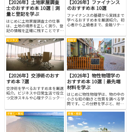
【2026年】土地家屋調査
【2026年】ファイナンス
士のおすすめ本 10選｜測
のおすすめ本 10選
量と登記を学ぶ
ファイナンスの基礎から実践まで
学べるおすすめ本を厳選紹介。初
はじめに土地家屋調査士の仕事
心者から上級者まで、金融リテラ
は、土地の境界を正しく測り、登
シーを高めたい方に最適です。
記の情報を正確に残すことです。
測量の技術だけでなく、地図の読
み方や法的な手続きの流れを知っ
ビジネス
物理学
ておくと、現場での作業がスムー
ズになります。本を通じて基礎を
学ぶと、道具の使い方や測量の考
え...
【2026年】交渉術のおす
【2026年】物性物理学の
すめ本 7選
おすすめ本 10選｜最先端
材料を学ぶ
交渉術を学べるおすすめ本を厳選
紹介。ビジネスや日常生活で役立
はじめに物性物理学は、物の中の
つ交渉スキルや心理テクニックを
小さな粒の動きと性質を調べる学
身につけましょう。
問です。この分野を学ぶと、材料
がどう動くか、なぜ特定の性質を
示すのかを、身近な例で理解でき
子育て・育児
資格・検定
るようになります。最先端材料を
学ぶと、私たちの生活を支える道
具や技術のしくみが見えてきま
す...