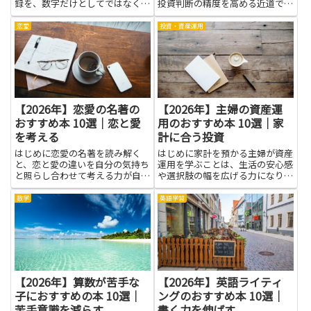
録を、数字だけとしてではなく意
投資判断の精度を高める近道で
味のある傾向へと結びつける力が
す。本記事で取り上げる本は、発
育ちます。季節の変動や地域ごと
電や資源価格、規制や技術の変化
恋愛
投資・資産運用
の差、まれな現象の出現パターン
といった基礎知識から、企業分析
を読み解くことができれば、農
やリスク管理までを丁寧に解説し
業・建設・イベント運営など、さ
てくれます。書籍を通して得られ
まざ...
る...
【2026年】恋愛の名著の
【2026年】主婦の資産運
おすすめ本 10選｜恋と愛
用のおすすめ本 10選｜家
を考える
計に合う投資
はじめに恋愛の名著を読み解く
はじめに家計を預かる主婦が資産
と、恋と愛の違いを自分の気持ち
運用を学ぶことは、生活の安心感
と照らし合わせて考える力が自然
や選択肢の幅を広げる力になりま
と育ちます。登場人物の思いが揺
す。仕事や育児で忙しい毎日の中
れる場面を追うと、相手の立場を
でも、投資の基本知識があれば家
数学
英語学習
想像する訓練になり、言葉にでき
計の無駄を減らし、将来の支出に
なかった感情を伝えるヒントをつ
備える準備ができます。本を通じ
かめます。さまざまな物語が示す
てリスクとリターンの考え方、
対...
分...
【2026年】算数が苦手な
【2026年】英語ライティ
子におすすめの本 10選｜
ングのおすすめ本 10選｜
苦手意識を減らす
書く力を伸ばす