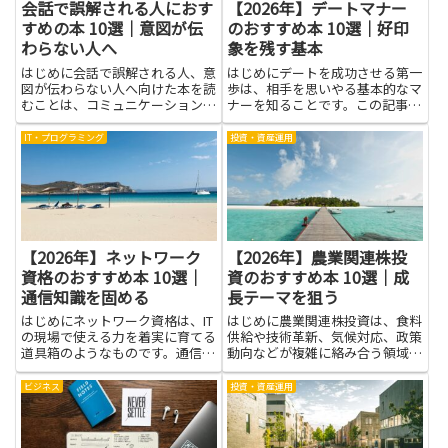
会話で誤解される人におす
【2026年】デートマナー
すめの本 10選｜意図が伝
のおすすめ本 10選｜好印
わらない人へ
象を残す基本
はじめに会話で誤解される人、意
はじめにデートを成功させる第一
図が伝わらない人へ向けた本を読
歩は、相手を思いやる基本的なマ
むことは、コミュニケーションの
ナーを知ることです。この記事で
質を高める実践的な一歩です。本
は、デートマナーの本を読んで身
を通じて自分の話し方や言葉選
につく考え方や、場面ごとの言葉
IT・プログラミング
投資・資産運用
び、非言語表現の影響を客観的に
づかい、身だしなみのポイント、
学べます。具体的な事例や練習法
そして場を和ませる気遣いのコツ
に触れると、誤解を減らしやすく
をやさしく解説します。学ぶと
な...
緊...
【2026年】ネットワーク
【2026年】農業関連株投
資格のおすすめ本 10選｜
資のおすすめ本 10選｜成
通信知識を固める
長テーマを狙う
はじめにネットワーク資格は、IT
はじめに農業関連株投資は、食料
の現場で使える力を着実に育てる
供給や技術革新、気候対応、政策
道具箱のようなものです。通信の
動向などが複雑に絡み合う領域で
仕組みを理解し、ルーティングや
す。本記事で紹介する本は、業界
セキュリティの考え方を身につけ
の全体像や企業ごとの強み・弱
ビジネス
投資・資産運用
ると、日常の作業がスムーズにな
み、農業テクノロジーやサプライ
り、チームの会話にも自信を持っ
チェーンの仕組みをわかりやすく
て入れるようになります。本記...
学べる点が大きな利点です。基礎