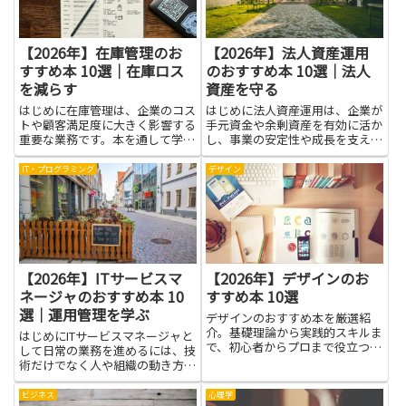
的...
【2026年】在庫管理のお
【2026年】法人資産運用
すすめ本 10選｜在庫ロス
のおすすめ本 10選｜法人
を減らす
資産を守る
はじめに在庫管理は、企業のコス
はじめに法人資産運用は、企業が
トや顧客満足度に大きく影響する
手元資金や余剰資産を有効に活か
重要な業務です。本を通して学ぶ
し、事業の安定性や成長を支える
ことで、在庫ロスを減らすための
ための重要な手段です。金融商品
考え方や実践的な手法を体系的に
の基礎やリスク管理、税務面での
IT・プログラミング
デザイン
身につけられます。需要予測や発
留意点を理解しておくと、無駄な
注ルールの設計、在庫の棚卸や管
コストを抑えつつ安全性や流動性
理指標の見方といった基礎知識
の確保といったバランスを取り
は...
や...
【2026年】ITサービスマ
【2026年】デザインのお
ネージャのおすすめ本 10
すすめ本 10選
選｜運用管理を学ぶ
デザインのおすすめ本を厳選紹
介。基礎理論から実践的スキルま
はじめにITサービスマネージャと
で、初心者からプロまで役立つ一
して日常の業務を進めるには、技
冊がきっと見つかります。
術だけでなく人や組織の動き方を
理解する力も大切です。そんな力
を育てるのに役立つのが、運用管
ビジネス
心理学