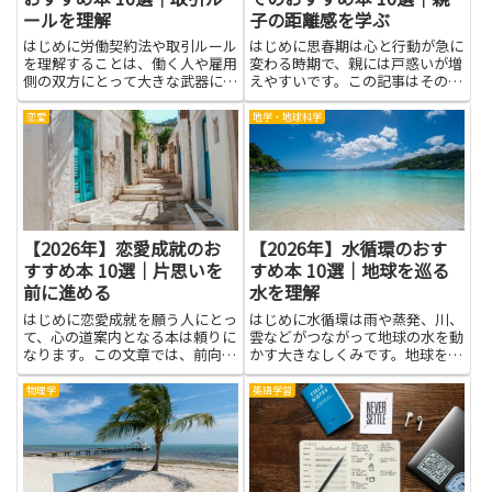
ールを理解
子の距離感を学ぶ
はじめに労働契約法や取引ルール
はじめに思春期は心と行動が急に
を理解することは、働く人や雇用
変わる時期で、親には戸惑いが増
側の双方にとって大きな武器にな
えやすいです。この記事はその時
ります。契約の基本的な仕組みを
期に役立つ考え方や実例を伝え、
知れば、雇用条件や解雇・契約更
親子の距離感を学ぶヒントをやさ
恋愛
地学・地球科学
新、業務委託などの違いを正しく
しく紹介します。伝え方のコツ、
見極められるため、不意のトラブ
時間の使い方、境界線の引き方な
ルを回避しやすくなります。判
ど、日常の会話で試せるアイデ
例...
ア...
【2026年】恋愛成就のお
【2026年】水循環のおす
すすめ本 10選｜片思いを
すめ本 10選｜地球を巡る
前に進める
水を理解
はじめに恋愛成就を願う人にとっ
はじめに水循環は雨や蒸発、川、
て、心の道案内となる本は頼りに
雲などがつながって地球の水を動
なります。この文章では、前向き
かす大きなしくみです。地球を巡
な気持ちを育てつつ、片思いを前
る水を理解することは、自然と私
に進めるためのヒントをやさしく
たちの暮らしをつなぐ鍵となりま
物理学
英語学習
学べる雰囲気を伝えます。登場人
す。雨がどのように作られ、川や
物の気持ちを読み解くコツや、会
地下水がどうして育まれるのかを
話のコツ、距離の取り方といっ
知ると、水を大切に使う工夫
た...
や、...