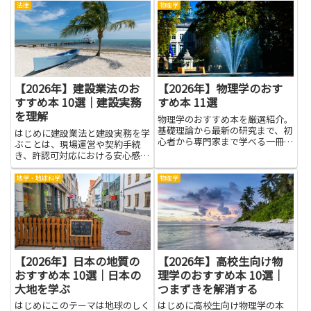
感情だけで終わらせると、自己評
と、謝るべき場面とそうでない場
法律
物理学
価の低下やコミュニケーションの
面の区別や、穏やかに自分の意見
悪循環につながりやすいです。本
を伝える方法、自己肯定感を育て
を通じて学べば、感情の整え方や
る考え方がわかりやすく学べま
相...
す。...
【2026年】建設業法のお
【2026年】物理学のおす
すすめ本 10選｜建設実務
すめ本 11選
を理解
物理学のおすすめ本を厳選紹介。
基礎理論から最新の研究まで、初
はじめに建設業法と建設実務を学
心者から専門家まで学べる一冊が
ぶことは、現場運営や契約手続
きっと見つかります。
き、許認可対応における安心感を
生みます。法令の基本や実務上の
ポイントを押さえることで、トラ
地学・地球科学
物理学
ブルの予防や工期・費用の適正化
に役立ちます。施工管理者や営
業、設計、経営者まで、関係者が
共通...
【2026年】日本の地質の
【2026年】高校生向け物
おすすめ本 10選｜日本の
理学のおすすめ本 10選｜
大地を学ぶ
つまずきを解消する
はじめにこのテーマは地球のしく
はじめに高校生向け物理学の本