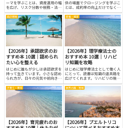
ーマを学ぶことは、資産運用の幅
供の場面でクロージングを学ぶこ
を広げ、リスク分散や税務・法規
とは、成約率の向上だけでなく、
の理解を深める点で大いに役立ち
顧客との信頼関係を築く力を育て
ます。特に上級者の戦略を学ぶこ
る点で大きな意味があります。言
自己啓発
資格・検定
とで、単なる投資商品選びだけで
葉の選び方やタイミング、相手の
なく、国際的な資産配分や通貨リ
ニーズを引き出す質問力が身につ
スクの管理、コンプライアンス
けば、強引な売り方を避けつつ
へ...
相...
【2026年】承認欲求のお
【2026年】理学療法士の
すすめ本 10選｜認められ
おすすめ本 10選｜リハビ
たい心を整える
リ知識を攻略
はじめに誰もが少しは承認欲求を
はじめに理学療法士として働く人
持って生きています。小さな認め
にとって、読書は知識の道具箱を
られ方が、日々の元気や前向きさ
広げてくれます。リハビリの現場
を支え、困ったときの糧にもなり
では、患者さん一人ひとりの体の
ます。しかし行き過ぎると、他人
動きや痛みの原因を理解する力が
子育て・育児
世界の国・地域
の評価に振り回され心が疲れるこ
大切です。本を読むと、長く使え
とも。そんなとき役立つのが、や
る基本の考え方や、実際の臨床に
さしく分かりやすい言葉で書か
役立つヒントを身につけられま
れ...
す...
【2026年】育児疲れのお
【2026年】プエルトリコ
すすめ本 10選｜休みなが
について学べるおすすめ本