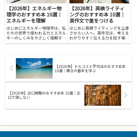
【2026年】エネルギー物
【2026年】英検ライティ
理学のおすすめ本 10選｜
ングのおすすめ本 10選｜
エネルギーを理解
英作文で差をつける
はじめにエネルギー物理学は、私
はじめに英検ライティングを上達
たちの世界で使われる力とエネル
させたい人へ。英作文は、考えを
ギーのしくみをやさしく理解する
わかりやすく伝える力を試す場で
手助けをしてくれます。学ぶと、
す。良い答案は、伝えたいポイン
太陽光発電や電力の流れ、風のは
トをはっきり示し、例文の言い換
たらき、蓄電のしくみ、原子や素
えを使い分け、読み手が読みやす
粒子がエネルギーとどう関わるか
い順序で並べることが大事です。
が見えてきます。ニュースや生
紹介する本は、基本の考え方を
【2026年】ドルコスト平均法のおすすめ本
活...
分...
10選｜積立の基本を学ぶ
【2026年】出口戦略のおすすめ本 10選｜出
口で損しない