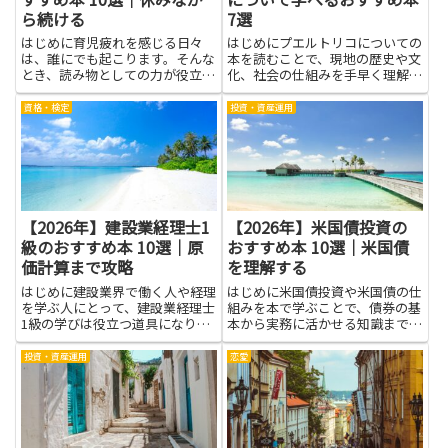
ら続ける
7選
はじめに育児疲れを感じる日々
はじめにプエルトリコについての
は、誰にでも起こります。そんな
本を読むことで、現地の歴史や文
とき、読み物としての力が役立つ
化、社会の仕組みを手早く理解で
ことがあります。本を手にとる
きます。旅行前の予習として役立
と、同じ経験をしている人の気持
つだけでなく、音楽や料理、言語
資格・検定
投資・資産運用
ちに寄り添えるし、気分の切り替
といった日常文化の背景を知るこ
え方や少しの工夫を見つけやすく
とで現地の人との会話が深まりま
なります。疲れを無理に押し返す
す。政治や経済の基礎を学べ
ので...
ば、...
【2026年】建設業経理士1
【2026年】米国債投資の
級のおすすめ本 10選｜原
おすすめ本 10選｜米国債
価計算まで攻略
を理解する
はじめに建設業界で働く人や経理
はじめに米国債投資や米国債の仕
を学ぶ人にとって、建設業経理士
組みを本で学ぶことで、債券の基
1級の学びは役立つ道具になりま
本から実務に活かせる知識まで段
す。原価計算まで攻略する知識
階的に身につけられます。利回り
は、予算と実際の工事費をつなぐ
やクーポン、満期、価格変動をも
投資・資産運用
恋愛
橋のように働きます。この記事
たらす金利や信用リスク、為替の
は、資格を目指す人が勉強の計画
影響を整理できれば、投資判断が
を立てやすくするためのヒント
落ち着きます。ポートフォリオ
と、学...
へ...