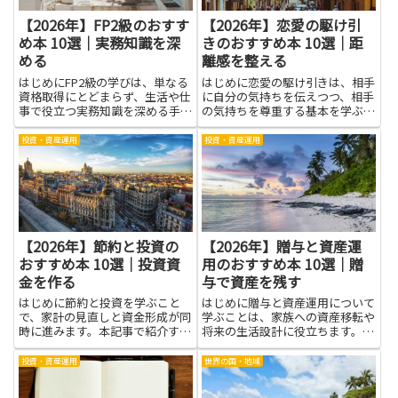
【2026年】FP2級のおすす
【2026年】恋愛の駆け引
め本 10選｜実務知識を深
きのおすすめ本 10選｜距
める
離感を整える
はじめにFP2級の学びは、単なる
はじめに恋愛の駆け引きは、相手
資格取得にとどまらず、生活や仕
に自分の気持ちを伝えつつ、相手
事で役立つ実務知識を深める手段
の気持ちを尊重する基本を学ぶ道
です。税金、年金、保険、資産運
です。練習すると、会話の誤解を
用など身近なテーマを整理して理
減らし、距離感を整える力が身に
投資・資産運用
投資・資産運用
解することで、家計改善や将来設
つきます。思いを急かさず相手の
計の判断がしやすくなります。試
ペースを大切にすることで信頼が
験の学習を通じて基礎理論と具...
深まり、関係は長く安定しやす
く...
【2026年】節約と投資の
【2026年】贈与と資産運
おすすめ本 10選｜投資資
用のおすすめ本 10選｜贈
金を作る
与で資産を残す
はじめに節約と投資を学ぶこと
はじめに贈与と資産運用について
で、家計の見直しと資金形成が同
学ぶことは、家族への資産移転や
時に進みます。本記事で紹介する
将来の生活設計に役立ちます。贈
本は、無理のない節約法や投資の
与の仕組みや税制の基本を理解す
基本、リスク管理の考え方を身に
れば、節税やトラブル回避の視点
投資・資産運用
世界の国・地域
つける助けになります。節約で生
が身につきますし、資産運用の基
まれた余裕資金を投資に回す流れ
本を押さえれば、資産をどう増や