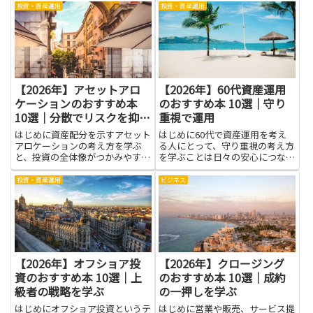
投資・資産運用
投資・資産運用
【2026年】アセットアロ
【2026年】60代資産運用
ケーションのおすすめ本
のおすすめ本 10選｜守り
10選｜分散でリスクを抑え
重視で運用
る
はじめに資産配分を示すアセット
はじめに60代で資産運用を考え
アロケーションの考え方を学ぶ
る人にとって、守り重視の考え方
と、投資の全体像がつかみやすく
を学ぶことは日々の安心につなが
なります。分散を意識すること
ります。資産を減らさないことを
で、一つの資産の値動きに過度に
優先する運用は、生活費や医療
投資・資産運用
ビジネス
左右されにくくなり、リスクを抑
費、想定外の出費に備える力を高
えながら目標に合わせた組み立て
めます。本を通して基本的な用語
が可能です。書籍で体系的に学べ
や金融商品の特徴、リスクの分散
ば、...
方...
【2026年】オフショア投
【2026年】クロージング
資のおすすめ本 10選｜上
のおすすめ本 10選｜成約
級者の戦略を学ぶ
の一押しを学ぶ
はじめにオフショア投資というテ
はじめに営業や販売、サービス提