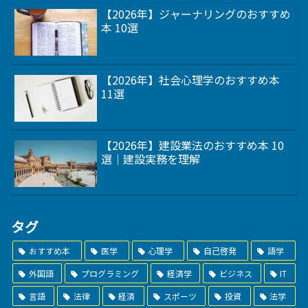
【2026年】ジャーナリングのおすすめ
本 10選
【2026年】社会心理学のおすすめ本
11選
【2026年】建設業法のおすすめ本 10
選｜建設実務を理解
タグ
おすすめ本
医学
心理学
自己啓発
語学
外国語
プログラミング
経済学
ビジネス
IT
言語
法律
経済
スポーツ
投資
法学