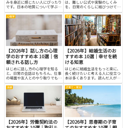
みを身近に感じたい人にぴったり
は、難しい公式や実験のしくみ
です。日本の地質について学ぶ
を、日常のくらしに結びつけてく
と、私たちの住む土地がどう生ま
れる導き手です。本を読むと、な
れ、どう変化してきたのかを知る
ぜ物が落ちるのか、どうして車は
心理学
恋愛
ことができます。山と海の境界や
ブレーキで止まるのかといった身
川の流れ方、長い時間の中で形づ
近な現象の背後にある考え方が見
くられた地層の話などを、難しく
えてきます。つまずきを解消する
な...
には...
【2026年】話し方の心理
【2026年】結婚生活のお
学のおすすめ本 10選｜信
すすめ本 10選｜幸せを続
頼される話し方
ける知恵
はじめに話し方の心理学を知る
はじめに結婚生活をもっと楽に、
と、日常の会話はもちろん、仕事
長く続けたいと考える人に役立つ
の場面や友人とのやり取りでも相
本は多くあります。読んだ人が小
手に伝わり方が改善されます。人
さな気づきを日常に取り入れやす
は言葉の選び方や声の高さ、表
いよう、やさしい言葉で書かれて
法律
子育て・育児
情、相手の話を聴く姿勢に無意識
いるものを選ぶと、二人の関係に
に反応します。だからこそ、緊張
自然な変化が生まれます。ここで
しやすい場面でも伝えたい意図を
紹介する本は、相手を理解する
より...
た...
【2026年】労働契約法の
【2026年】思春期の子育
おすすめ本 10選｜取引ル
てのおすすめ本 10選｜親