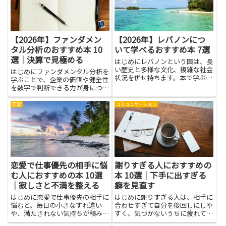
を理解すれば、無駄な支出を減ら
し守るかの選択肢が広がりま
し...
す。...
【2026年】ファンダメン
【2026年】レバノンにつ
タル分析のおすすめ本 10
いて学べるおすすめ本 7選
選｜決算で見極める
はじめにレバノンという国は、長
い歴史と多様な文化、複雑な社会
はじめにファンダメンタル分析を
状況を併せ持ちます。本で学ぶ
学ぶことで、企業の価値や健全性
と、現地の暮らしや宗教・民族の
を数字で判断できる力が身につき
背景、食文化や芸術といった教科
ます。決算書の読み方や主要指標
書だけではつかみにくい側面まで
の意味を理解すれば、投資判断や
恋愛
コミュニケーション
理解が深まります。物語やルポル
ビジネスの方向性を客観的に評価
タージュ、歴史書などジャンルご
でき、リスクの把握や管理に役立
と...
ちます。本記事で紹介する本
は、...
恋愛で仕事優先の相手に悩
謝りすぎる人におすすめの
む人におすすめの本 10選
本 10選｜下手に出すぎる
｜寂しさと不満を整える
癖を見直す
はじめに恋愛で仕事優先の相手に
はじめに謝りすぎる人は、相手に
悩むと、毎日の小さなすれ違い
合わせすぎて自分を後回しにしや
や、満たされない気持ちが積み重
すく、気づかないうちに疲れてし
なっていきます。寂しさや不満は
まうことが多いです。本を読む