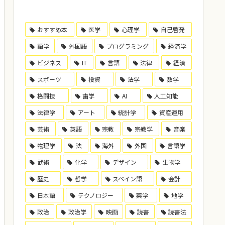
おすすめ本
医学
心理学
自己啓発
語学
外国語
プログラミング
経済学
ビジネス
IT
言語
法律
経済
スポーツ
投資
法学
数学
格闘技
歯学
AI
人工知能
法律学
アート
統計学
資産運用
芸術
英語
宗教
宗教学
音楽
物理学
法
海外
外国
言語学
武術
化学
デザイン
生物学
歴史
哲学
スペイン語
会計
日本語
テクノロジー
薬学
地学
政治
政治学
映画
読書
読書法