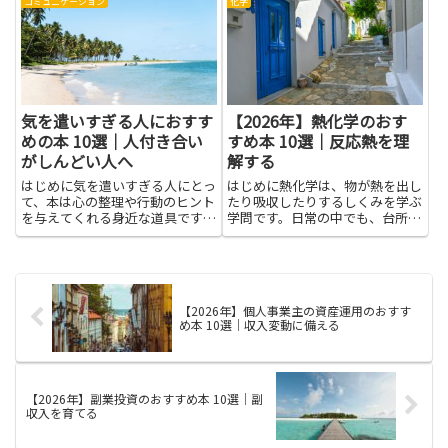
習がぐっと楽になります。この記
は、忙しい学校生活や仕事の合間
コミュニケーション
化学
事は、暗記法をテーマにした本を
にも取り入れやすく、すき間時間
選ぶときの手がかりになる話で
を上手に使って知識を積み重ねる
す。読み進めると、記憶の仕組み
手助けになります。この記事で
をやさ...
は...
気を遣いすぎる人におすす
【2026年】熱化学のおす
めの本 10選｜人付き合い
すめ本 10選｜反応熱を理
がしんどい人へ
解する
はじめに気を遣いすぎる人にとっ
はじめに熱化学は、物が熱を出し
て、本は心の整理や行動のヒント
たり吸収したりするしくみを学ぶ
を与えてくれる身近な道具です。
学問です。日常の中でも、台所の
人付き合いで疲れてしまう理由や
火加減や夏の暑さ、燃料が燃える
無意識の行動パターンを言葉で理
ときの熱のやり取りなど、さまざ
解すると、自分を責める機会が減
まな場面とつながっています。本
り、気持ちに余裕が生まれやすく
記事では、熱化学に関する読書を
なります。読書を通じて得られ
始めるときに役立つポイント
【2026年】個人事業主の資産運用のおすす
る...
を、...
め本 10選｜収入変動に備える
【2026年】副業投資のおすすめ本 10選｜副
収入を育てる