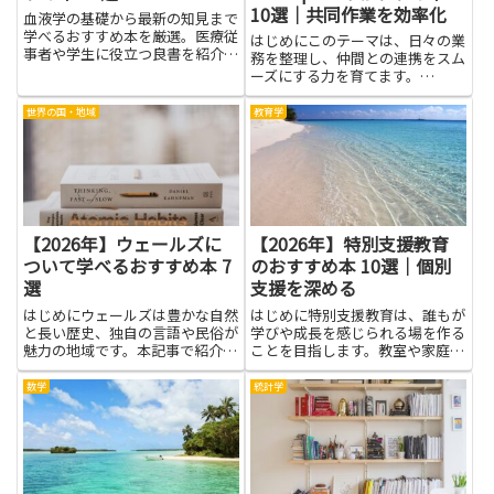
10選｜共同作業を効率化
血液学の基礎から最新の知見まで
学べるおすすめ本を厳選。医療従
はじめにこのテーマは、日々の業
事者や学生に役立つ良書を紹介
務を整理し、仲間との連携をスム
し、理解を深める手助けをしま
ーズにする力を育てます。
す。
Google Workspaceはメールやカ
レンダー、文書、共有ドライブを
世界の国・地域
教育学
ひとまとめにしたサービスで、仕
事の流れを一本化する道具箱のよ
うです。使い方を知ると...
【2026年】ウェールズに
【2026年】特別支援教育
ついて学べるおすすめ本 7
のおすすめ本 10選｜個別
選
支援を深める
はじめにウェールズは豊かな自然
はじめに特別支援教育は、誰もが
と長い歴史、独自の言語や民俗が
学びや成長を感じられる場を作る
魅力の地域です。本記事で紹介す
ことを目指します。教室や家庭
る本を読むことで、観光地の背景
で、障がいの有無にかかわらず子
や歴史的出来事、地域の人々の暮
ども一人ひとりの力を引き出すに
数学
統計学
らしや価値観をより深く理解でき
は、知識とやさしい伝え方が大切
ます。旅行前に基礎知識を固めれ
です。本の世界には、学び方のヒ
ば現地での見方が変わり、街歩
ントや実際の場面で役立つ考え方
き...
が...