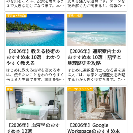
みを知ることは、投資を考えるう
支える強力な道具です。データを
えで大きな助けになります。本記
読み解く力が高まると、情報の真
事で紹介する本を通じて学べば、
偽を見分けやすくなり、買い物や
金利や金融政策がどのように市場
健康、仕事の判断が安定します。
学習法・勉強法
資格・検定
に影響するのか、どの情報に注目
数字に強くなることで、原因と結
すべきかがつかみやすくなりま
果を見分ける力が養われ、複雑な
す。経済の基礎が身につくと、
問題にも冷静に向き合えるよう
ニ...
に...
【2026年】教える技術の
【2026年】通訳案内士の
おすすめ本 10選｜わかり
おすすめ本 10選｜語学と
やすく教える
地理歴史を攻略
はじめに教える技術を高める本
はじめに通訳案内士になる道を選
は、伝えたいことをわかりやすく
ぶ人には、語学と地理歴史を攻略
伝える力を育てます。説明を短く
する力が大きく役立ちます。この
区切り、具体的な例を添える練習
記事のテーマは、通訳案内士のお
は、授業だけでなく日常の会話に
すすめ本で、語学と地理歴史を攻
医学
IT・プログラミング
も役立ちます。自分の言葉の力を
略するヒントが集まっています。
信じてもらえると、相手の考えを
本を読むと、現場での説明力がぐ
引き出す準備にもつながります。
っと高まり、観光客に伝わる案
わ...
内...
【2026年】血液学のおす
【2026年】Google
すめ本 12選
Workspaceのおすすめ本