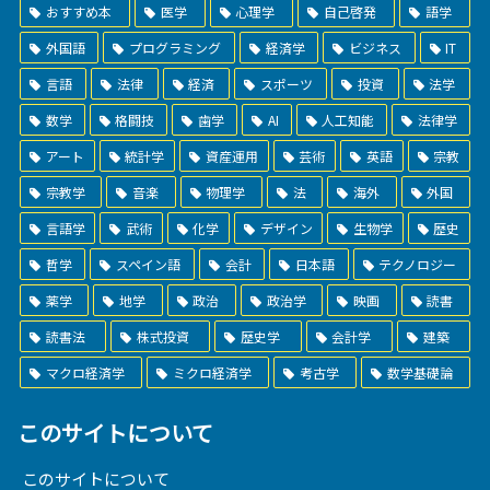
おすすめ本
医学
心理学
自己啓発
語学
外国語
プログラミング
経済学
ビジネス
IT
言語
法律
経済
スポーツ
投資
法学
数学
格闘技
歯学
AI
人工知能
法律学
アート
統計学
資産運用
芸術
英語
宗教
宗教学
音楽
物理学
法
海外
外国
言語学
武術
化学
デザイン
生物学
歴史
哲学
スペイン語
会計
日本語
テクノロジー
薬学
地学
政治
政治学
映画
読書
読書法
株式投資
歴史学
会計学
建築
マクロ経済学
ミクロ経済学
考古学
数学基礎論
このサイトについて
このサイトについて