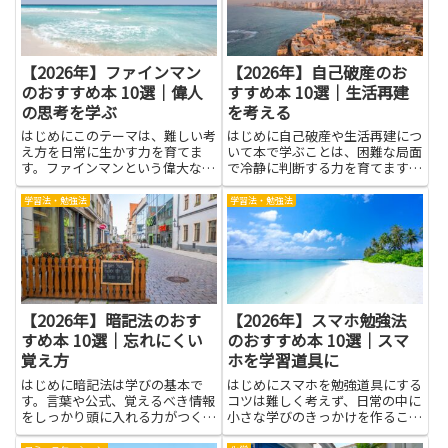
く...
【2026年】ファインマン
【2026年】自己破産のお
のおすすめ本 10選｜偉人
すすめ本 10選｜生活再建
の思考を学ぶ
を考える
はじめにこのテーマは、難しい考
はじめに自己破産や生活再建につ
え方を日常に生かす力を育てま
いて本で学ぶことは、困難な局面
す。ファインマンという偉大な科
で冷静に判断する力を育てます。
学者の思考は、複雑さを分かりや
手続きの流れや必要な書類、債権
すく伝えるコツと、素直に問いを
者とのやり取りといった実務的な
学習法・勉強法
学習法・勉強法
続ける姿勢に光があります。この
知識に加え、生活設計や家計の立
記事では、偉人の思考を学ぶこと
て直しの基本を知ることで、選択
ができる本を取り上げ、その魅力
肢が明確になります。弁護士や
を...
専...
【2026年】暗記法のおす
【2026年】スマホ勉強法
すめ本 10選｜忘れにくい
のおすすめ本 10選｜スマ
覚え方
ホを学習道具に
はじめに暗記法は学びの基本で
はじめにスマホを勉強道具にする
す。言葉や公式、覚えるべき情報
コツは難しく考えず、日常の中に
をしっかり頭に入れる力がつく
小さな学びのきっかけを作ること
と、テストやプレゼン、日常の学
です。スマホ勉強法という考え方