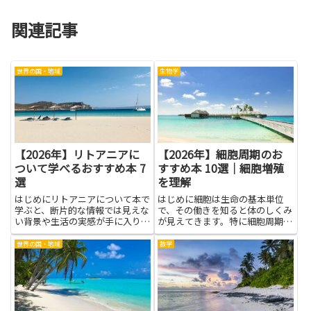
関連記事
世界の国・地域
生物学
【2026年】リトアニアに
【2026年】細胞周期のお
ついて学べるおすすめ本 7
すすめ本 10選｜細胞増殖
選
を理解
はじめにリトアニアについて本で
はじめに細胞は生命の基本単位
学ぶと、断片的な情報では見えな
で、その働きを知ると体のしくみ
い背景や生活の実感が手に入りま
が見えてきます。特に細胞周期
す。歴史の流れや民族の移動、宗
は、細胞がどのように生まれ、成
教や伝統行事、建築や芸術、食文
長し、分裂するのかを教えてくれ
世界の国・地域
数学
化といった多面的な要素を、著者
る大切な流れです。この記事で
の視点や一次資料を通してじっく
は、細胞周期を理解する助けにな
り理解できます。そうした知識
る本の魅力を、やさしい言葉で紹
は...
介しま...