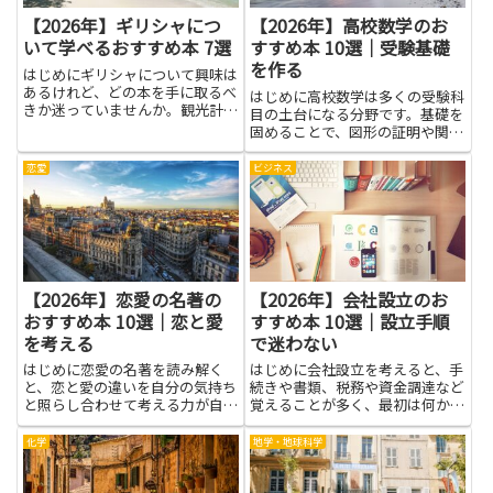
【2026年】ギリシャにつ
【2026年】高校数学のお
いて学べるおすすめ本 7選
すすめ本 10選｜受験基礎
を作る
はじめにギリシャについて興味は
あるけれど、どの本を手に取るべ
はじめに高校数学は多くの受験科
きか迷っていませんか。観光計画
目の土台になる分野です。基礎を
のために見どころを整理したい
固めることで、図形の証明や関数
人、古代史や神話を系統的に学び
の性質、確率の考え方などをスム
たい人、現地の生活文化や食、民
ーズに理解でき、問題を解くとき
恋愛
ビジネス
俗に触れたい人、あるいは語学学
の迷いが減ります。この記事で取
習の補助教材として読みたい人
り上げる本は、基礎の整理と定着
──...
を助け、受験基礎を作る手助け
を...
【2026年】恋愛の名著の
【2026年】会社設立のお
おすすめ本 10選｜恋と愛
すすめ本 10選｜設立手順
を考える
で迷わない
はじめに恋愛の名著を読み解く
はじめに会社設立を考えると、手
と、恋と愛の違いを自分の気持ち
続きや書類、税務や資金調達など
と照らし合わせて考える力が自然
覚えることが多く、最初は何から
と育ちます。登場人物の思いが揺
始めればよいか迷いがちです。本
れる場面を追うと、相手の立場を
記事で紹介するおすすめ本は、設
化学
地学・地球科学
想像する訓練になり、言葉にでき
立手順を段階的に理解できるよう
なかった感情を伝えるヒントをつ
に厳選しています。基礎知識から
かめます。さまざまな物語が示す
実務的な書類作成例、税金や社