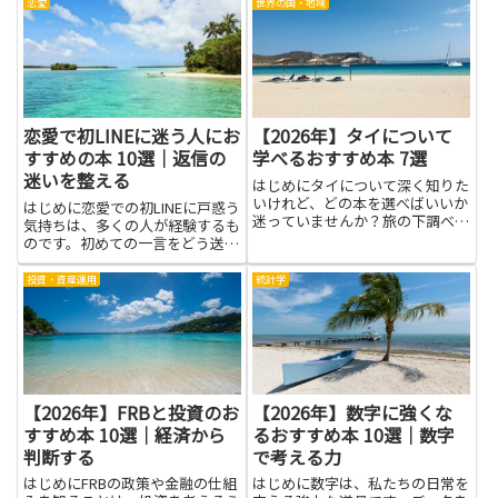
は、顧客理解の深め方、価値仮説
整理して、適切なタイミングで適
恋愛
世界の国・地域
の立て方、優先順位の決め方、実
切な対応ができるようになりま
行計画の描き方など、実務で役立
す。その結果、顧客満足度の向上
つ視点を整理する手助けになりま
やリピート率の改善、営業やマー
す...
ケ...
恋愛で初LINEに迷う人にお
【2026年】タイについて
すすめの本 10選｜返信の
学べるおすすめ本 7選
迷いを整える
はじめにタイについて深く知りた
いけれど、どの本を選べばいいか
はじめに恋愛での初LINEに戸惑う
迷っていませんか？旅の下調べと
気持ちは、多くの人が経験するも
して実践的な情報が欲しい人、歴
のです。初めての一言をどう送れ
史や文化を体系的に学びたい人、
ばいいか悩むと、返信の迷いが続
現地語の基礎を身につけたい人、
いて時間だけが過ぎてしまうこと
投資・資産運用
統計学
料理や写真で魅力を味わいたい人――
もあります。本稿で紹介する本を
目的はさまざまです。書店や...
読むことで、相手の立場を想像す
る力やメッセージの伝え方、...
【2026年】FRBと投資のお
【2026年】数字に強くな
すすめ本 10選｜経済から
るおすすめ本 10選｜数字
判断する
で考える力
はじめにFRBの政策や金融の仕組
はじめに数字は、私たちの日常を