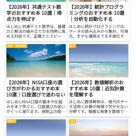
【2026年】共通テスト数
【2026年】統計プログラ
学のおすすめ本 10選｜得
ミングのおすすめ本 10選
点力を伸ばす
｜分析を自動化する
はじめに共通テスト数学は、基礎
はじめに統計プログラミングは、
力と解法の組み立て力を同時に高
データの読み込みから集計、可視
める科目です。正確さとスピード
化、モデル適用までを手順化する
の両方が問われる場面で、着実な
力を高めます。複雑なデータセッ
学習が大きな差を生みます。良質
トを扱う場面で、手作業のミスを
投資・資産運用
数学
な本を活用することで、公式の意
減らし、再現性のある分析を作り
味を理解し、典型的な出題のパタ
やすくなるのが大きな利点です。
ーンを頭に染みつかせることが
プログラミングの基礎と統計の
で...
考...
【2026年】NISA口座の選
【2026年】数値解析のお
び方がわかるおすすめ本
すすめ本 10選｜近似計算
10選｜口座選びで迷わない
を理解する
はじめにNISA口座の基本や仕組
はじめに数値解析は、現代のデー
みを本で学ぶと、口座選びの迷い
タ活用と計算の現場で欠かせない
がぐっと減ります。税制上の扱い
分野です。複雑な現象を数値で近
や投資商品ごとの特徴、手数料や
似し、結果の意味を正しく読み解
サービスの違いを知ることで、自
く力を育てます。この記事で紹介
物理学
法律
分の資産形成の目的に合った選択
する本は、近似計算を理解する力
がしやすくなります。本で得られ
を土台に、実務的な考え方や考え
る知識は、金融機関の宣伝や一...
方の整理の仕方を丁寧に伝えて