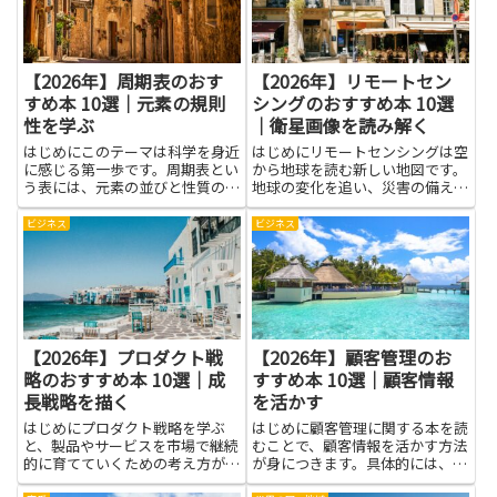
対...
会...
【2026年】周期表のおす
【2026年】リモートセン
すめ本 10選｜元素の規則
シングのおすすめ本 10選
性を学ぶ
｜衛星画像を読み解く
はじめにこのテーマは科学を身近
はじめにリモートセンシングは空
に感じる第一歩です。周期表とい
から地球を読む新しい地図です。
う表には、元素の並びと性質の関
地球の変化を追い、災害の備えや
係が分かりやすく整理されていま
自然環境の保全、都市の計画に役
す。図や記号を見比べると、物の
立つ道具として、使い方を学ぶと
ビジネス
ビジネス
作られ方や変化のしくみが見えや
日常の判断にも活かせます。本記
すくなり、授業の理解も深まりま
事では衛星画像を読み解く力を育
す。身の回りの材料がどんな元
てる本を紹介しますが、理解で
素...
き...
【2026年】プロダクト戦
【2026年】顧客管理のお
略のおすすめ本 10選｜成
すすめ本 10選｜顧客情報
長戦略を描く
を活かす
はじめにプロダクト戦略を学ぶ
はじめに顧客管理に関する本を読
と、製品やサービスを市場で継続
むことで、顧客情報を活かす方法
的に育てていくための考え方が身
が身につきます。具体的には、顧
につきます。本記事で紹介する本
客の購買履歴や問い合わせ履歴を