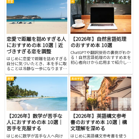
ても伝わりやすくなり、会話の場
恋愛
AI
でも自分の気持ちを丁寧に伝えら
れるようになります。学習の実用
面では、日常のやりとりから仕
事...
恋愛で距離を詰めすぎる人
【2026年】自然言語処理
におすすめの本 10選｜近
のおすすめ本 10選
づきすぎる恋を調整
ChatGPTや翻訳技術の裏側がわか
る！自然言語処理のおすすめ本を
はじめに恋愛で距離を詰めすぎる
初心者向けから応用まで紹介しま
自分に気づいたとき、本を手に取
す。
ることは冷静な一歩になります。
読むことで得られるのは、単なる
理屈ではなく「なぜそうしてしま
数学
英語学習
うのか」を理解する視点や、相手
との距離感を調整するための具体
的な考え方です。コミュニケー
シ...
【2026年】数学が苦手な
【2026年】英語構文参考
人におすすめの本 10選｜
書のおすすめ本 10選｜構
苦手を克服する
文理解を深める
はじめに数学が苦手な人へ向け
はじめに英語構文参考書を使う