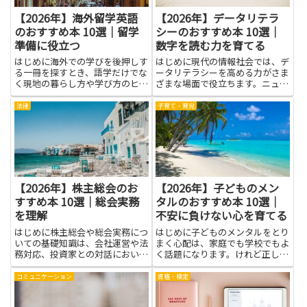
【2026年】海外留学英語
【2026年】データリテラ
のおすすめ本 10選｜留学
シーのおすすめ本 10選｜
準備に役立つ
数字を読む力を育てる
はじめに海外での学びを後押しす
はじめに現代の情報社会では、デ
る一冊を探すとき、語学だけでな
ータリテラシーを高める力がさま
く現地の暮らし方や学び方のヒン
ざまな場面で役立ちます。ニュー
トを同時に得られる本が役に立つ
スの統計や企業の指標を理解する
ことがあります。この記事は、海
ことで、判断に自信が生まれ、誤
法律
子育て・育児
外留学英語を学ぶ人に向けて、学
解や偽情報に惑わされにくくなり
習のお供として役立つ本の情報を
ます。本記事は、データリテラシ
まとめたものです。読み進める
ーを高める手がかりを、暮らし
う...
と...
【2026年】株主総会のお
【2026年】子どものメン
すすめ本 10選｜総会実務
タルのおすすめ本 10選｜
を理解
不安に負けない心を育てる
はじめに株主総会や総会実務につ
はじめに子どものメンタルをとり
いての基礎知識は、会社運営や法
まく心配は、家庭でも学校でもよ
務対応、投資家との対話において
く話題になります。けれど正しい
とても役立ちます。議事運営や招
本を選ぶと、子ども自身の気持ち
集手続き、議決権の扱いといった
と向き合う力がそっと育ち、家族
コミュニケーション
資格・検定
基本を知ることで、事前準備がス
の会話もやさしくなります。親や
ムーズになりトラブルを減らせま
先生が読み聞かせの時間を作る