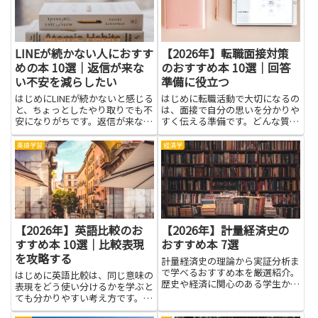
す。役員や事務担当者は議案作
と、安心感と信頼感が生まれ、困
成...
り...
LINEが続かない人におすす
【2026年】転職面接対策
めの本 10選｜返信が来な
のおすすめ本 10選｜回答
い不安を減らしたい
準備に役立つ
はじめにLINEが続かないと感じる
はじめに転職活動で大切になるの
と、ちょっとしたやり取りでも不
は、面接で自分の思いを分かりや
安になりがちです。返信が来ない
すく伝える準備です。どんな質問
ときの焦りや心配は、多くの場
が来るか想像し、答え方の流れを
合、相手の事情やメッセージの伝
つくることで、緊張をやわらげる
英語学習
経済学
え方の違いから生まれます。本で
効果があります。この記事は、転
学べるのは、言葉の選び方や絵文
職面接対策に役立つ本を紹介しま
字や改行の使い方といった具体...
す。読みやすい文章と具体的な
例...
【2026年】英語比較のお
【2026年】計量経済史の
すすめ本 10選｜比較表現
おすすめ本 7選
を攻略する
計量経済史の理論から実証分析ま
で学べるおすすめ本を厳選紹介。
はじめに英語比較は、同じ意味の
歴史や経済に関心のある学生から
表現をどう使い分けるかを学ぶと
研究者まで幅広く役立ちます。
ても分かりやすい考え方です。基
本を押さえると、文章の意味がと