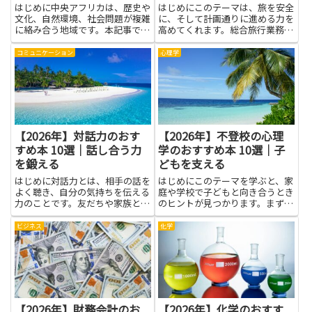
策
はじめに中央アフリカは、歴史や
はじめにこのテーマは、旅を安全
文化、自然環境、社会問題が複雑
に、そして計画通りに進める力を
に絡み合う地域です。本記事で紹
高めてくれます。総合旅行業務取
介する本を通して、基礎的な背景
扱管理者を目指す人はもちろん、
知識をしっかり身につけられま
海外旅行実務まで対策を考える人
コミュニケーション
心理学
す。政治や紛争の経緯、日常生活
にも役立つ知識がまとまった本を
や文化的な価値観、経済や保護活
読みやすく紹介します。難しい専
動の現場といった多面的な視点を
門用語はできるだけ避け、実務
得...
で...
【2026年】対話力のおす
【2026年】不登校の心理
すめ本 10選｜話し合う力
学のおすすめ本 10選｜子
を鍛える
どもを支える
はじめに対話力とは、相手の話を
はじめにこのテーマを学ぶと、家
よく聴き、自分の気持ちを伝える
庭や学校で子どもと向き合うとき
力のことです。友だちや家族との
のヒントが見つかります。まず、
会話だけでなく、学校や職場の場
不登校の心理学は、子どもの気持
面でも役立ちます。相手を尊重し
ちを理解する手がかりを増やして
ビジネス
化学
つつ自分の意見を伝える練習を積
くれます。原因は一つではなく、
むと、誤解が減り協力もしやすく
学校の雰囲気や友だちとの関係、
なります。読みやすい本を読み
家の習慣など、さまざまな要素
進...
が...
【2026年】財務会計のお
【2026年】化学のおすす