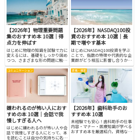
す。コードで統計を学ぶというテ
理解すれば、顧客の行動データを
ーマは、抽象的な理論だけで...
元にしたセグメンテーションや...
【2026年】物理重要問題
【2026年】NASDAQ100投
集のおすすめ本 10選｜得
資のおすすめ本 10選｜長
点力を伸ばす
期で増やす基本
はじめに物理の知識を試験で力に
はじめにNASDAQ100投資を学ぶ
変えるには、基礎をしっかり固め
ことで、指数の特徴や代表的な企
つつ、さまざまな形の問題に触れ
業群がどう相互に影響し合うかが
て解法の型を増やすことが近道で
理解できます。基礎を押さえる
す。この記事で伝えるのは、物理
と、値動きの背景が読みやすくな
コミュニケーション
資格・検定
重要問題集の中から、解説が分か
り、長期で増やす基本に沿った運
りやすく、同じテーマの問題がま
用がしやすくなります。本から得
とまっている本の魅力です。難
られる知識は、投資判断の根...
易...
嫌われるのが怖い人におす
【2026年】歯科助手のお
すめの本 10選｜会話で我
すすめ本 10選
慢しすぎる人へ
未経験でも安心！歯科助手の仕事
内容・マナー・医療知識が学べる
はじめに嫌われるのが怖い人や会
おすすめ本を厳選紹介。資格なし
話で我慢しすぎる人にとって、本
でも長く働けるヒント満載。
を読むことは自分の気持ちに名前