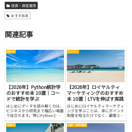
投資・資産運用
おすすめ本
関連記事
統計学
ビジネス
【2026年】Python統計学
【2026年】ロイヤルティ
のおすすめ本 10選｜コー
マーケティングのおすすめ
ドで統計を学ぶ
本 10選｜LTVを伸ばす実践
はじめにデータを読み解く力は、
はじめにロイヤルティマーケティ
ビジネスから研究まで幅広い場面
ングを学ぶことは、単にポイント
で役立ちます。特にPythonと統
制度を知るだけでなく、顧客との
計学を組み合わせると、手元のデ
長期的な関係構築に必要な考え方
ータから傾向をつかみ、仮説を検
と具体的な手法を身につける近道
物理学
投資・資産運用
証するまでの道のりが短くなりま
になります。LTVを伸ばす実践を