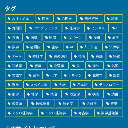
タグ
おすすめ本
医学
心理学
自己啓発
語学
外国語
プログラミング
経済学
ビジネス
IT
言語
法律
経済
スポーツ
投資
法学
数学
格闘技
歯学
AI
人工知能
法律学
アート
統計学
資産運用
芸術
英語
宗教
宗教学
音楽
物理学
法
海外
外国
言語学
武術
化学
デザイン
生物学
歴史
哲学
スペイン語
会計
日本語
テクノロジー
薬学
地学
政治
政治学
映画
読書
読書法
株式投資
歴史学
会計学
建築
マクロ経済学
ミクロ経済学
考古学
数学基礎論