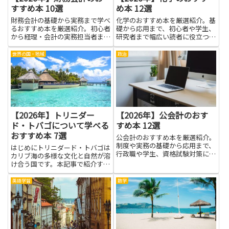
すすめ本 10選
め本 12選
財務会計の基礎から実務まで学べ
化学のおすすめ本を厳選紹介。基
るおすすめ本を厳選紹介。初心者
礎から応用まで、初心者や学生、
から経理・会計の実務担当者まで
研究者まで幅広い読者に役立つ良
役立つ一冊が必ず見つかります。
書をわかりやすく紹介します。
世界の国・地域
政治
【2026年】トリニダー
【2026年】公会計のおす
ド・トバゴについて学べる
すめ本 12選
おすすめ本 7選
公会計のおすすめ本を厳選紹介。
制度や実務の基礎から応用まで、
はじめにトリニダード・トバゴは
行政職や学生、資格試験対策にも
カリブ海の多様な文化と自然が溶
役立つ知識が身につきます。
け合う国です。本記事で紹介する
本は、旅行の事前知識や学び直
し、趣味としての深掘りに役立つ
英語学習
数学
一冊を見つけるためのリストで
す。歴史や社会構造、音楽や祭
り、食文化、自然環境といった複
数の側...