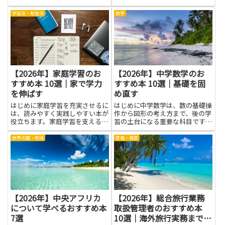
をつけ、行動を少しずつ変えてい
くためのやさしい出発点になりま
学習法・勉強法
数学
す。心理的な仕組みを知ることで
「なぜ自分はこう感じるのか」が
わかり、断り方や自分の境界線
を...
【2026年】家庭学習のお
【2026年】中学数学のお
すすめ本 10選｜家で学力
すすめ本 10選｜基礎を固
を伸ばす
め直す
はじめに家庭学習を充実させるに
はじめに中学数学は、数の基礎操
は、読みやすく実践しやすい本が
作から図形の考え方まで、後の学
役立ちます。家庭学習を支える本
習の土台になる重要な科目です。
を選ぶ力がつくと、自分のペース
この記事で紹介する本は、基礎を
で進められる利点を実感しやすく
固め直す力を育て、授業の理解を
世界の国・地域
資格・検定
なります。わかりやすい説明のお
深める助けになります。丁寧な解
かげで、算数や国語のコツを理解
説と段階的な説明の組み合わせを
しやすく、苦手意識を減らす手
通じて、計算のしくみや公式の
助...
意...
【2026年】中央アフリカ
【2026年】総合旅行業務
について学べるおすすめ本
取扱管理者のおすすめ本
7選
10選｜海外旅行実務まで対