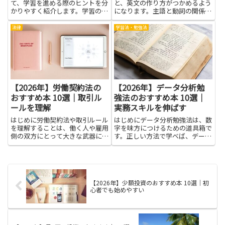
て、学習を進める際のヒントを分
と、英文の作り方がつかめるよう
かりやすく紹介します。学習の入
になります。主語と動詞の関係、
口を間違えると苦手意識が強くな
時制の使い分け、前置詞の役割な
ることがありますが、基礎の考え
ど、英語の基本のしくみを丁寧に
法律
学習法・勉強法
方を丁寧に積み重ねられる本を手
見ることができます。これを身に
に取ると、理解の速度が穏やかに
つけると、長い文章も読みやすく
上がることが多いです。数字や図
なり、伝えたい内容を正しく伝え
形...
や...
【2026年】労働契約法の
【2026年】データ分析勉
おすすめ本 10選｜取引ル
強法のおすすめ本 10選｜
ールを理解
実務スキルを伸ばす
はじめに労働契約法や取引ルール
はじめにデータ分析勉強法は、数
を理解することは、働く人や雇用
字を味方につけるための道具箱で
側の双方にとって大きな武器にな
す。正しい方法で学べば、データ
ります。契約の基本的な仕組みを
を見ただけで何が分かるのか、ど
知れば、雇用条件や解雇・契約更
んな判断が役に立つのかを自分の
新、業務委託などの違いを正しく
言葉で説明できるようになりま
見極められるため、不意のトラブ
す。仕事でデータを使う機会が増
ルを回避しやすくなります。判
える今、分析の技術を少しずつ身
【2026年】少額投資のおすすめ本 10選｜初
例...
に...
心者でも始めやすい