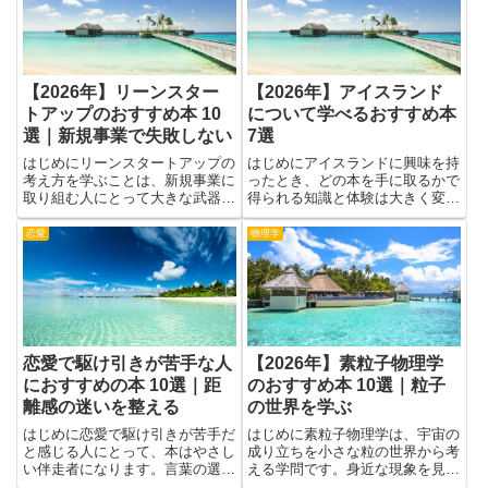
【2026年】物理の計算問
【2026年】医療事務のお
題におすすめの本 10選｜
すすめ本 10選｜レセプト
演習力を高める
知識を学ぶ
はじめに物理は自然のしかけを解
はじめに医療現場のお仕事をスム
く学問です。計算問題をたくさん
ーズに進めるには、知識を分かり
解くと、公式をただ暗記するだけ
やすく整理することが大切です。
でなく、なぜそうなるのかを考え
この記事は、医療事務の現場で役
る力が鍛えられます。難しい問題
立つ内容をまとめた本を紹介する
コミュニケーション
数学
に出会っても、手元の道具をどう
目的で書きました。医療事務は、
組み合わせて使うかを考える練習
受付やカルテの整理、保険の請求
になります。基本から応用ま
づくりなど、日々の作業を支え
で、...
る...
恋愛で会話が苦手な人にお
【2026年】教育統計のお
すすめの本 10選｜何を話
すすめ本 10選｜教育デー
すか迷う悩みに
タを読む
はじめに恋愛で会話が苦手な人に
はじめに教育統計の世界は、授業
とって、会話の壁は単に話題不足
の実践と学校運営を数字で支える
だけが原因ではありません。緊張
力です。この記事では、教育デー
や不安、相手への遠慮、自分の伝
タを読む力を高め、現場の課題を
え方への自信のなさが重なって、
より正確にとらえるための本を紹
ビジネス
世界の国・地域
何を話すか迷う悩みを深めること
介します。統計の基礎を知ると