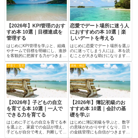
【2026年】コロナウイル
恋愛で不満を溜め込む人に
スのおすすめ本 10選｜ウ
おすすめの本 10選｜向き
イルスと社会を理解
合う勇気を持つ
はじめに新しい本を選ぶとき、難
はじめに恋愛で不満を溜め込む人
しく見える話題を分かりやすくし
は、自分の感情を見過ごしてしま
てくれる解説書はとても役立ちま
いがちで、小さな不満がいつの間
す。特にコロナウイルスの話題
にか大きな溝になることがありま
は、科学のしくみだけでなく、学
す。本を読むことで、自分の気持
心理学
物理学
校や職場、家庭の暮らし方にも影
ちに気づく力が育ち、どう伝えれ
響します。正しい情報を選ぶ力
ば誤解を避けられるか、どのよう
は、日々のニュースを読み解く力
に境界線を引けば心が安定する
にも...
か...
【2026年】ADHDの心理
【2026年】ヒッグス粒子
学のおすすめ本 10選｜特
のおすすめ本 10選｜質量
性と対策を学ぶ
の起源を学ぶ
はじめにこのテーマで学ぶと、
はじめにヒッグス粒子の話題は、
ADHDの心理学の見方が広がり、
物理の中でも特にわくわくするテ
日常の困りごとにやさしい解決の
ーマです。この記事は、難しさを
道が見えてきます。特性を理解す
抑えつつ、ヒッグス粒子について
ることで、学習や仕事、家での過
の本を選ぶときのヒントをつかめ
ビジネス
恋愛
ごし方が少し楽になり、無理をし
るように作りました。質量の起源