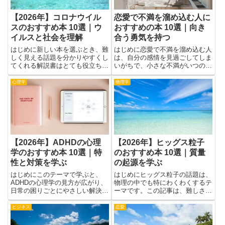
おすすめ本 10選｜貨物と
る本 10選｜勉強に集中す
旅客を対策
る方法
はじめに運行管理者として現場を
はじめに集中力を高める本を手に
動かす人には、知識と経験の両方
取ると、勉強の時間を長く感じら
が大切です。貨物を安全に運ぶた
れるようになる理由が見えてきま
めのルールや、旅客の乗車をスム
す。難しい実験や複雑な理論よ
ーズにする工夫は、実務だけでは
り、日常のちょっとした工夫を丁
AI
統計学
身につかない部分もあります。本
寧に紹介してくれるからです。読
を通じて考え方を広げたり、ケー
み方は人それぞれですが、すぐに
スごとの判断のヒントを手に入
実践できるヒントを拾える本は、
れ...
迷...
【2026年】音声生成AIの
【2026年】統計思考のお
おすすめ本 10選｜音声制
すすめ本 10選
作に活かす
統計思考を深めるおすすめ本を初
心者から上級者向けまで厳選紹
はじめに音声をつくる現場では、
介。データに強くなるための一冊
話し方の表現力や読み上げの滑ら
がきっと見つかります。
かさを高めてくれる本が役立ちま
す。音声生成AIのしくみを知る
と、音色や抑揚の作り方を理解し
生物学
恋愛
やすくなり、日常の制作作業をス
ムーズに進められるようになりま
す。ポッドキャストの原稿読み
上...