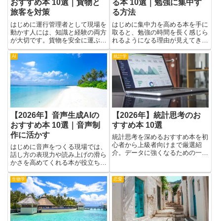
を磨く
はじめに恋愛で急に不安になる人
はじめにインテリアコーディネー
にとって、気持ちが揺れる瞬間は
ターとして部屋を整えるには、セ
つらく生活の集中力や睡眠にも影
ンスだけでなく伝える力と基礎知
響します。本を通して心の仕組み
識が大切です。本を通して、色の
や感情の動きを知ると、不安のト
組み方や素材の合わせ方、光の使
自己啓発
スポーツ
リガーを見つけやすくなり、対処
い方といった基本をやさしく学べ
の選択肢が増えます。具体的な言
ば、クライアントの希望を形にす
葉や事例に触れることで、自分
るヒントがつかめます。また、
の...
さ...
【2026年】人に振り回さ
【2026年】スポーツ栄養
れないおすすめ本 10選｜
学のおすすめ本 10選
ブレない自分を作る
スポーツ栄養学のおすすめ本を初
心者から指導者向けまで厳選紹
はじめにこのテーマは、周りの人
介。目的別に学べる一冊で栄養知
の意見に流されず自分の考えを大
識とパフォーマンスを高めましょ
切にする力を育てます。学校や部
う。
活、友だち関係でいろんな話が飛
び交う中で、迷わず自分の価値観
資格・検定
学習法・勉強法
を見つけると、判断が早く正しく
なり、心が落ち着きます。人に振
り回されない生き方は、日常の
選...
【2026年】運行管理者の
【2026年】集中力を高め