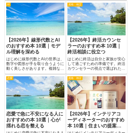
が多いのです。本を読むことで得
き、ポイントは難解な用語よりも
られるのは、使えるフレーズや
現場の事象と結びつけて考えるこ
具...
と...
【2026年】リーンスター
【2026年】アイスランド
トアップのおすすめ本 10
について学べるおすすめ本
選｜新規事業で失敗しない
7選
はじめにリーンスタートアップの
はじめにアイスランドに興味を持
考え方を学ぶことは、新規事業に
ったとき、どの本を手に取るかで
取り組む人にとって大きな武器に
得られる知識と体験は大きく変わ
なります。限られた資源で早く検
ります。自然景観や地質学、歴史
証を回し、顧客のニーズを確かめ
や文化、文学や写真集、実用的な
恋愛
物理学
ながら進める習慣は、時間とコス
旅行ガイド──目的によって求め
トの無駄を減らします。本記事で
る情報は異なりますし、同じテー
紹介する本からは、実践的な手
マでも著者の視点や深さ、文章
法...
の...
恋愛で駆け引きが苦手な人
【2026年】素粒子物理学
におすすめの本 10選｜距
のおすすめ本 10選｜粒子
離感の迷いを整える
の世界を学ぶ
はじめに恋愛で駆け引きが苦手だ
はじめに素粒子物理学は、宇宙の
と感じる人にとって、本はやさし
成り立ちを小さな粒の世界から考
い伴走者になります。言葉の選び
える学問です。身近な現象を見つ