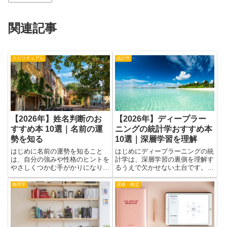
的に見直せます。また、手数料や税制、運用方針の違いを理
解できれば、無駄なコストや思い込みによる選択を避けやす
くなります。本を通じて得た知見は、日々のニュースや販売
員の説明を鵜呑みにせず、自分で判断する力を育てます。加
えて、実際の体験談や失敗例を学ぶことで、リスク管理や気
持ちの持ち方も鍛えられます。知識は一度に完璧になるもの
ではないため、段階的に学び続けることが大切です。本を読
み比べることで視点が広がり、自分のライフプランに合った
運用方針を立てやすくなります。最後に、投資信託は目的に
応じて多様な使い方ができる道具です。本で得た知識をもと
に、自分の目標や時間軸、リスク許容度を明確にし、慎重か
つ柔軟に投信選びを進めていけば、より納得感のある資産形
成に近づけるでしょう。
投資・資産運用