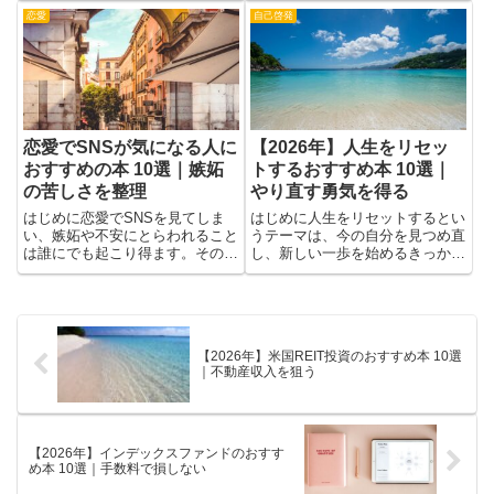
すぎずに進めるヒントが生まれま
を知る手がかりとして、観察と実
す。周囲の人がどう感じ、どう
験のつながりを感じられるエピ
手...
ソ...
【2026年】KPI管理のおす
恋愛でデート場所に迷う人
すめ本 10選｜目標達成を
におすすめの本 10選｜楽
管理する
しいデートを考える
はじめにKPI管理を学ぶと、組織
はじめに恋愛でデート場所を選ぶ
やチームで目標を明確にし、進捗
のに迷ってしまう人には、本を読
を客観的に把握する力がつきま
むことが大きな助けになります。
す。適切な指標を設定して定期的
本は単なるプラン集ではなく、相
に測ることで、どの施策が効果的
手の気持ちを想像する力や雰囲気
子育て・育児
資格・検定
か、どこに課題があるかを早めに
作りの考え方、会話を自然に生む
見つけられます。目標達成を管理
工夫などを学べる教材です。デー
するための基本を理解すれば、
ト場所に迷う人は事前の準備が
優...
苦...
【2026年】子どもの自立
【2026年】簿記初級のお
を育てる本 10選｜一人で
すすめ本 10選｜会計の基
できる力を育てる
礎を学ぶ
はじめに子どもの自立を育てる本
はじめに簿記初級を学ぶと、数字
を選ぶと、家庭での会話が増え、
の意味がわかりやすくなり、日々
子どもが自分で考え、判断して行
の金銭管理にも自信がつきます。