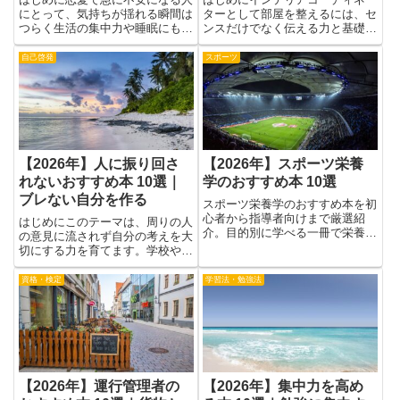
方や態度の示し方、相手との距離
め直すと、世界のしくみが少しず
感をどう保つかといった具体的な
つ見えてきます。粒子の世界を学
AI
資格・検定
場面が豊富に紹介されているた
ぶとき、難しい専門用語はゆっく
め、頭の中のもやもやを整理しや
りと手がかりを積み重ねる感じで
すくなるからです。また、心理学
理解できます。光の動き、物質
に...
の...
【2026年】線形代数とAI
【2026年】終活カウンセ
のおすすめ本 10選｜モデ
ラーのおすすめ本 10選｜
ル理解を深める
終活相談に役立つ
はじめに線形代数とAIの世界は、
はじめに終活は自分と家族が安心
数字や図形が手を取り合うように
して過ごすための準備です。終活
動く美しさがあります。複雑なモ
カウンセラーの視点で選ばれた本
デルのしくみを理解するには、ま
は、話し方のコツや必要な情報を
ず基本の考え方をそろえることが
やさしく伝えてくれます。読みや
恋愛
資格・検定
近道です。この記事で紹介する本
すい本を手にすることで、家族と
は、難しすぎず、日常の例と結び
の話し合いがスムーズになり、困
つけて学べるものです。数学の...
ったときに何をどう進めればよ
い...
恋愛で急に不安になる人に
【2026年】インテリアコ
おすすめの本 10選｜心が
ーディネーターのおすすめ
揺れる恋を整える
本 10選｜住まいの提案力