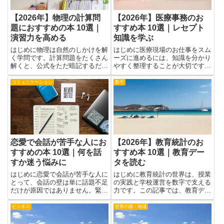
おすすめ本
関連記事
スピリチュアル
統計学
【2026年】姓名判断のお
【2026年】ディープラー
すすめ本 10選｜名前の運
ニングの統計学おすすめ本
勢を知る
10選｜深層学習を理解
はじめに名前の運勢を知ること
はじめにディープラーニングの統
は、自分の強みや性格のヒントを
計学は、深層学習の裏側を理解す
やさしくつかむ手がかりになりま
るうえで欠かせない土台です。デ
す。姓名判断は難しい理屈より
ータの性質を数理で捉える力は、
も、日常の暮らしに役立つ考え方
モデルの挙動を予測し、実務の課
物理学
資格・検定
を教えてくれることが多いです。
題に適した手法を選ぶ際の判断材
分かりやすい本なら、漢字の意味
料になります。統計的な考え方を
や音の響きが、友だちや家族との
取り入れると、パラメータの過
会話...
剰...