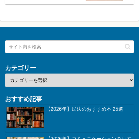
動する力を育てるきっかけになり
会計の基礎を学ぶことは、帳簿づ
ます。本を通じて、毎日の小さな
けのしくみを理解する第一歩で
恋愛
自己啓発
選択やお手伝いの習慣づくり、失
す。取引の流れを順序だてて整理
敗しても前を向く心の持ち方を学
する力は、誰でも身につくと役立
べます。一人でできる力を育て
ちます。初めての人には新しい言
る...
葉...
恋愛でSNSが気になる人に
【2026年】人生をリセッ
おすすめの本 10選｜嫉妬
トするおすすめ本 10選｜
の苦しさを整理
やり直す勇気を得る
はじめに恋愛でSNSを見てしま
はじめに人生をリセットするとい
い、嫉妬や不安にとらわれること
うテーマは、今の自分を見つめ直
は誰にでも起こり得ます。その苦
し、新しい一歩を始めるきっかけ
しさは「自分だけが感じているの
になります。本を通して別の考え
ではないか」と孤立感を強めがち
方や感じ方を知ると、心にたまっ
ですが、本を通して感情の仕組み
た疲れが少し軽くなることもあり
や対処法を学べば、気持ちを整理
ます。物語の主人公の選択や困難
する力がつきます。心理学やコ
の乗り越え方に共感すること
【2026年】米国REIT投資のおすすめ本 10選
ミ...
で、...
｜不動産収入を狙う
【2026年】インデックスファンドのおすす
め本 10選｜手数料で損しない