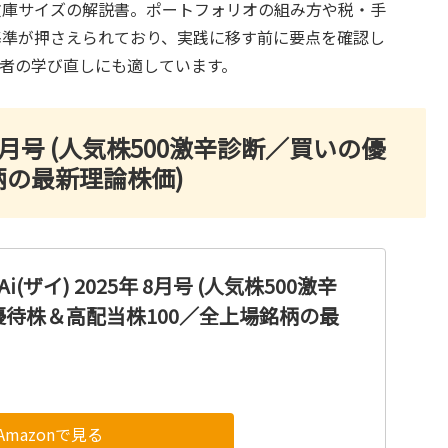
文庫サイズの解説書。ポートフォリオの組み方や税・手
基準が押さえられており、実践に移す前に要点を確認し
者の学び直しにも適しています。
年 8月号 (人気株500激辛診断／買いの優
柄の最新理論株価)
(ザイ) 2025年 8月号 (人気株500激辛
待株＆高配当株100／全上場銘柄の最
Amazonで見る