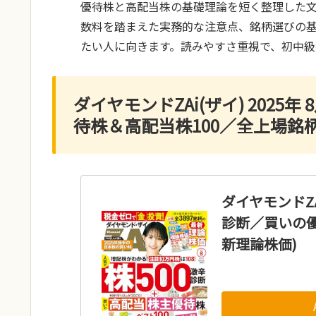
優待株と高配当株の基礎理論を短く整理した
数料を踏まえた実務的な注意点、銘柄選びの
たい人に向きます。読みやすさ重視で、初中級
ダイヤモンドZAi(ザイ) 2025
待株＆高配当株100／全上場銘
ダイヤモンドZAi
診断／買いの優
新理論株価)