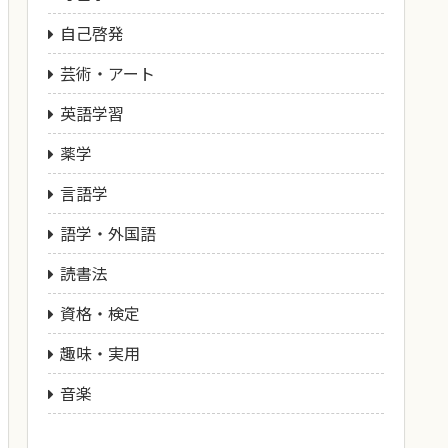
自己啓発
芸術・アート
英語学習
薬学
言語学
語学・外国語
読書法
資格・検定
趣味・実用
音楽