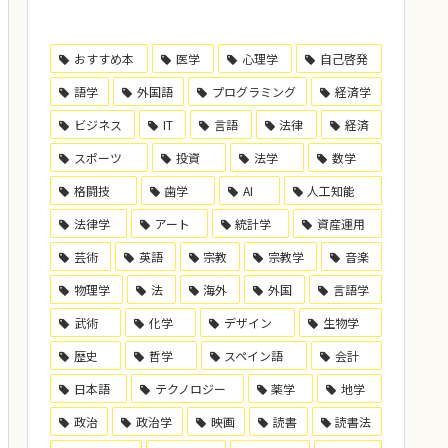
おすすめ本
医学
心理学
自己啓発
語学
外国語
プログラミング
経済学
ビジネス
IT
言語
法律
経済
スポーツ
投資
法学
数学
格闘技
歯学
AI
人工知能
法律学
アート
統計学
資産運用
芸術
英語
宗教
宗教学
音楽
物理学
法
海外
外国
言語学
武術
化学
デザイン
生物学
歴史
哲学
スペイン語
会計
日本語
テクノロジー
薬学
地学
政治
政治学
映画
読書
読書法