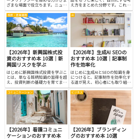
ざまな場面で役立ちます。ニュー
え方をまとめた分野です。これを
スの統計や企業の指標を理解する
学ぶと、友だちや同僚との会話が
ことで、判断に自信が生まれ、誤
スムーズになり、緊張しやすい場
投資・資産運用
AI
解や偽情報に惑わされにくくなり
面でも自分の言葉を伝えやすくな
ます。本記事は、データリテラシ
ります。話を聴く力、相手の気持
ーを高める手がかりを、暮らし
ちを読み取るコツ、質問のしか
と...
た...
【2026年】新興国株式投
【2026年】生成AI SEOの
資のおすすめ本 10選｜新
おすすめ本 10選｜記事制
興国リスクを学ぶ
作を効率化
はじめに新興国株式投資を学ぶこ
はじめに生成AIとSEOの知識を身
とは、単なる銘柄知識の習得を超
につけると、記事制作を効率化す
え、投資判断の基礎力を育てま
る道が見え、初心者にも取り組み
す。特に新興国リスクの理解は重
やすくなります。文章を作るAI
要で、政治や通貨、経済構造の違
は、アイデア出しのヒントをく
コミュニケーション
ビジネス
いが投資成績にどう影響するかを
れ、同じ表現のくり返しを減らす
把握できれば、感情に流されずに
手助けをします。検索のコツを意
冷静な判断がしやすくなります。
識して書く練習をすれば、読者...
本...
【2026年】看護コミュニ
【2026年】ブランディン
ケーションのおすすめ本
グのおすすめ本 10選