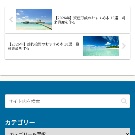
の考え方などを、難しい専門用語
策する視点で選ぶと、政治や経
をできるだけ避けて日常の例で説
済、社会の仕組みを分かりやすく
明しています。読むことで、開
学べる手がかりが得られます。読
【2026年】資産形成のおすすめ本 10選｜将
発...
みや...
来資産を作る
【2026年】節約投資のおすすめ本 10選｜投
資資金を作る
カテゴリー