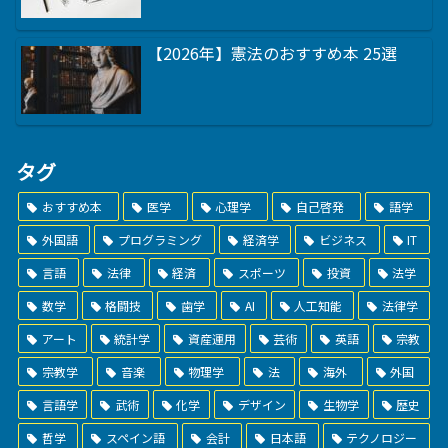
【2026年】憲法のおすすめ本 25選
タグ
おすすめ本
医学
心理学
自己啓発
語学
外国語
プログラミング
経済学
ビジネス
IT
言語
法律
経済
スポーツ
投資
法学
数学
格闘技
歯学
AI
人工知能
法律学
アート
統計学
資産運用
芸術
英語
宗教
宗教学
音楽
物理学
法
海外
外国
言語学
武術
化学
デザイン
生物学
歴史
哲学
スペイン語
会計
日本語
テクノロジー