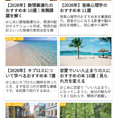
【2026年】数理最適化の
【2026年】音楽心理学の
おすすめ本 10選｜実務課
おすすめ本 11選
題を解く
音楽心理学のおすすめ本を厳選紹
介。音楽が心に与える影響や脳の
はじめに数理最適化は、資源の配
反応を理解し、初心者から専門家
分やスケジュール作成、物流の設
まで幅広く学べます。
計といった現場の意思決定を数式
で説明する考え方です。データと
制約を正しく組み合わせると、現
世界の国・地域
恋愛
実の課題を費用や時間のトレード
オフとして見える化でき、判断の
根拠を整える手助けになりま
す。...
【2026年】キプロスにつ
恋愛でいい人止まりの人に
いて学べるおすすめ本 7選
おすすめの本 10選｜見ら
れ方を変える
はじめにキプロスに興味を持った
とき、まず役立つのが良質な書籍
はじめに恋愛で「いい人止まり」
です。本記事で紹介する本は、島
になってしまうと、自分の魅力が
の歴史や文化、地理、言語、食文
うまく伝わらず、関係が進展しに
化や社会事情まで、さまざまな角
くくなります。本を読むことで、
度から理解を深める助けになりま
相手の見方や自分の振る舞いを客
投資・資産運用
医学
す。写真や地図で現地の雰囲気を
観的に見直すヒントが得られま
つかめるもの、学術的な背景を
す。コミュニケーションのコツや
整...
適切な距離感の取り方、自己肯定