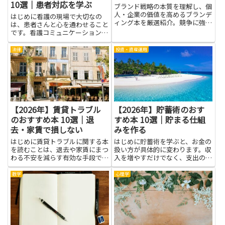
10選｜患者対応を学ぶ
ブランド戦略の本質を理解し、個
人・企業の価値を高めるブランデ
はじめに看護の現場で大切なの
ィング本を厳選紹介。競争に強い
は、患者さんと心を通わせること
ブランド構築を学ぶ。
です。看護コミュニケーションを
学ぶ本は、面と向かって話すとき
の伝え方だけでなく、相手の気持
法律
投資・資産運用
ちを理解する力をそだてます。言
葉の選び方や表情の読み取り、適
切なタイミングでの質問のしかた
な...
【2026年】賃貸トラブル
【2026年】貯蓄術のおす
のおすすめ本 10選｜退
すめ本 10選｜貯まる仕組
去・家賃で損しない
みを作る
はじめに賃貸トラブルに関する本
はじめに貯蓄術を学ぶと、お金の
を読むことは、退去や家賃にまつ
扱い方が具体的に変わります。収
わる不安を減らす有効な手段で
入を増やすだけでなく、支出の仕
す。基本的な法律知識や契約書の
組みを整え、自動的に貯める仕組
見方、実際のトラブル事例と対応
みを作ることで、無理なく資金が
数学
心理学
のプロセスを学べば、冷静に対処
積み上がっていきます。貯まる仕
できる可能性が高まります。早め
組みを作る考え方は、毎月の家計
に知識を持つことで、無駄な支出
管理や目標に向けた貯金、緊急
を...
時...