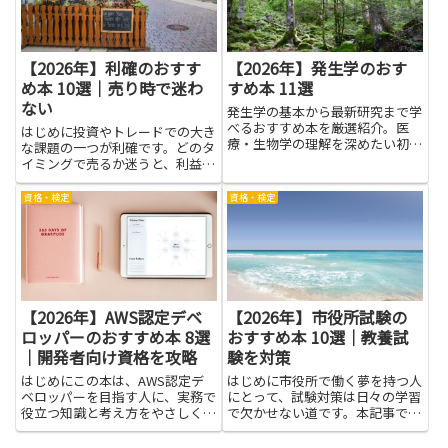
感...
【2026年】利確のおすす
【2026年】発生学のおす
め本 10選｜売り時で迷わ
すめ本 11選
ない
発生学の基本から最新研究まで学
べるおすすめ本を厳選紹介。医
はじめに投資やトレードでの大き
療・生物学の理解を深めたい初心
な課題の一つが利確です。どのタ
者から専門家まで幅広く対応。
イミングで売るか迷うと、利益を
取り損ねたり感情的な判断をして
しまったりします。本記事で取り
資格・検定
資格・検定
上げる書籍を読むことで、売り時
で迷わないための考え方やツー
ル、リスク管理の基本が身につき
ま...
【2026年】AWS認定デベ
【2026年】市役所試験の
ロッパーのおすすめ本 8選
おすすめ本 10選｜教養試
｜開発者向け資格を攻略
験を対策
はじめにこの本は、AWS認定デ
はじめに市役所で働く夢を持つ人
ベロッパーを目指す人に、実務で
にとって、試験対策は日々の学習
役立つ知識と考え方をやさしく伝
で欠かせない道です。本記事で
える入門ガイドです。クラウドの
は、市役所試験の準備を後押しす
仕組みや基本操作、セキュリティ
る本を紹介します。教養試験を対