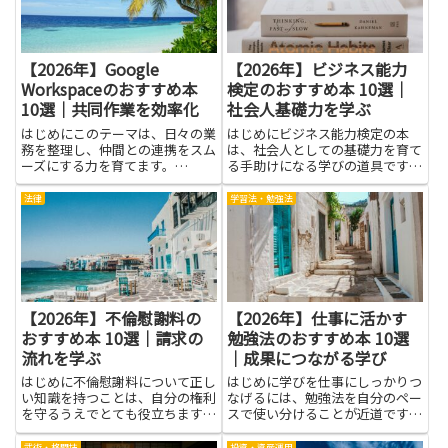
抑...
方...
【2026年】Google
【2026年】ビジネス能力
Workspaceのおすすめ本
検定のおすすめ本 10選｜
10選｜共同作業を効率化
社会人基礎力を学ぶ
はじめにこのテーマは、日々の業
はじめにビジネス能力検定の本
務を整理し、仲間との連携をスム
は、社会人としての基礎力を育て
ーズにする力を育てます。
る手助けになる学びの道具です。
Google Workspaceはメールやカ
ページをめくるたびに、仕事の現
レンダー、文書、共有ドライブを
場で役立つ考え方や手順を手に入
法律
学習法・勉強法
ひとまとめにしたサービスで、仕
れることができ、日々の業務の見
事の流れを一本化する道具箱のよ
通しが立てやすくなります。具体
うです。使い方を知ると...
的には、情報を整理して伝えるコ
ツ...
【2026年】不倫慰謝料の
【2026年】仕事に活かす
おすすめ本 10選｜請求の
勉強法のおすすめ本 10選
流れを学ぶ
｜成果につながる学び
はじめに不倫慰謝料について正し
はじめに学びを仕事にしっかりつ
い知識を持つことは、自分の権利
なげるには、勉強法を自分のペー
を守るうえでとても役立ちます。
スで使い分けることが近道です。
請求の流れを学ぶことで、どのよ
良い本を選ぶだけでなく、読んだ
うな証拠が必要か、交渉や示談、
知識を実務に落とし込む工夫が大
武術・格闘技
投資・資産運用