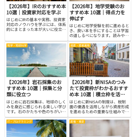
【2026年】IRのおすすめ本
【2026年】地学受験のお
10選｜投資家対応を学ぶ
すすめ本 10選｜得点力を
伸ばす
はじめにIRの基本や実務、投資家
対応のノウハウを学ぶには、体系
はじめに地学受験を前に進めると
的にまとまった本が大いに役立ち
き、良い本を手にすることは学習
ます。株主やアナリストとの対話
の道しるべになります。読みやす
の仕方、財務情報の見せ方、適切
い解説は地層のしくみや天体の動
な開示やガバナンスの考え方、危
き、地図の使い方を分かりやすく
地学・地球科学
投資・資産運用
機対応の考慮点などを書籍で学ぶ
整理してくれます。基礎が固まれ
と、理論と具体例の両方から理...
ば、問題を解くときの考え方が身
につき、覚えた内容を長く記憶
に...
【2026年】岩石採集のお
【2026年】新NISAのつみ
すすめ本 10選｜採集と分
たて投資枠がわかるおすす
類に役立つ
め本 10選｜積立枠を活か
す
はじめに岩石採集は、地球のしく
はじめに新NISAの制度は、税制
みを身近に感じられる楽しい学び
面の優遇を活用しながら資産形成
です。石のかたちや色のちがいを
を進めるための重要な仕組みで
観察すると、山や川べりの自然が
す。しかし、つみたて投資枠の扱
ぐっと身近に見えてきます。そん
いや具体的な活用方法は分かりに
IT・プログラミング
資格・検定
な観察を後押ししてくれるのが、
くく、迷う人も多いでしょう。本
この本です。読みやすい言い方と
記事で紹介する本を読むことで、
写真が多く、難しい専門用語を
つみたて投資枠の基本的な考え