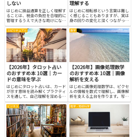
しない
理解する
はじめに損益通算を正しく理解す
はじめに相転移という言葉は難し
ることは、税金の負担を合理的に
く感じることもありますが、実は
管理するうえで大きな助けになり
身の回りの変化と深くつながって
ます。書籍を通じて学べば、株式
います。水が凍るときの境目や、
や不動産、事業の損失をどのよう
温度の変化で起きる現象を思い浮
スピリチュアル
数学
に扱うか、確定申告での記載方法
かべると、イメージがつかみやす
や必要書類、控除や繰越損失の仕
くなります。このテーマを学ぶ
組みなどを順を追って把握でき
と、物事の変化を見抜く力が自然
ま...
と...
【2026年】タロット占い
【2026年】画像処理数学
のおすすめ本 10選｜カー
のおすすめ本 10選｜画像
ドの意味を学ぶ
解析を支える
はじめにタロット占いは、カード
はじめに画像処理数学は、ピクセ
が示す意味を読み解くプラクティ
ルの情報を数式で理解し、画像解
スを通して、自己理解を深める手
析を支える土台を作ります。写真
がかりをくれます。この記事で
や映像の品質向上、特徴検出、物
は、カードの意味を学ぶときのヒ
体認識といった作業は、数学の考
ビジネス
地学・地球科学
ントになる本を選ぶポイントを、
え方があると手順が分かりやすく
難しくなく分かりやすい言葉で紹
なります。この記事では、実務で
介します。初心者の人でも手に取
役立つ考え方と学習のコツを、
り...
や...