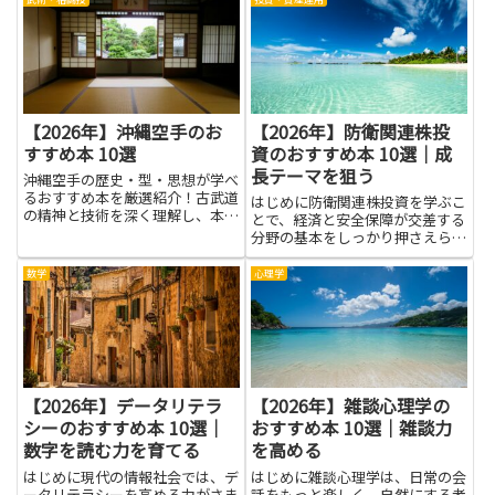
訴訟になったときの手続きが見
切です。この記事は、仕事に活か
え、感情に流されず冷静に対応し
す勉強法の基本を、わかりやすい
やすくなります。本で学べば専門
言葉で伝えることを目指しま
用...
す。...
【2026年】沖縄空手のお
【2026年】防衛関連株投
すすめ本 10選
資のおすすめ本 10選｜成
長テーマを狙う
沖縄空手の歴史・型・思想が学べ
るおすすめ本を厳選紹介！古武道
はじめに防衛関連株投資を学ぶこ
の精神と技術を深く理解し、本物
とで、経済と安全保障が交差する
の空手道に触れてみよう。
分野の基本をしっかり押さえられ
ます。軍事技術や防衛装備の市場
構造、政府の予算や政策が企業や
数学
心理学
株価に与える影響を理解できれ
ば、成長テーマを狙う際の判断材
料が増えます。書籍からは専門用
語...
【2026年】データリテラ
【2026年】雑談心理学の
シーのおすすめ本 10選｜
おすすめ本 10選｜雑談力
数字を読む力を育てる
を高める
はじめに現代の情報社会では、デ
はじめに雑談心理学は、日常の会
ータリテラシーを高める力がさま
話をもっと楽しく、自然にする考