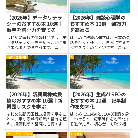
語...
【2026年】データリテラ
【2026年】雑談心理学の
シーのおすすめ本 10選｜
おすすめ本 10選｜雑談力
数字を読む力を育てる
を高める
はじめに現代の情報社会では、デ
はじめに雑談心理学は、日常の会
ータリテラシーを高める力がさま
話をもっと楽しく、自然にする考
ざまな場面で役立ちます。ニュー
え方をまとめた分野です。これを
スの統計や企業の指標を理解する
学ぶと、友だちや同僚との会話が
ことで、判断に自信が生まれ、誤
スムーズになり、緊張しやすい場
投資・資産運用
AI
解や偽情報に惑わされにくくなり
面でも自分の言葉を伝えやすくな
ます。本記事は、データリテラシ
ります。話を聴く力、相手の気持
ーを高める手がかりを、暮らし
ちを読み取るコツ、質問のしか
と...
た...
【2026年】新興国株式投
【2026年】生成AI SEOの
資のおすすめ本 10選｜新
おすすめ本 10選｜記事制
興国リスクを学ぶ
作を効率化
はじめに新興国株式投資を学ぶこ
はじめに生成AIとSEOの知識を身
とは、単なる銘柄知識の習得を超
につけると、記事制作を効率化す
え、投資判断の基礎力を育てま
る道が見え、初心者にも取り組み
す。特に新興国リスクの理解は重
やすくなります。文章を作るAI
要で、政治や通貨、経済構造の違
は、アイデア出しのヒントをく
コミュニケーション
ビジネス