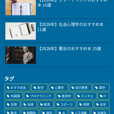
本 10選
【2026年】社会心理学のおすすめ本
11選
【2026年】憲法のおすすめ本 25選
タグ
おすすめ本
医学
心理学
自己啓発
語学
外国語
プログラミング
経済学
ビジネス
IT
言語
法律
経済
スポーツ
投資
法学
数学
格闘技
歯学
AI
人工知能
法律学