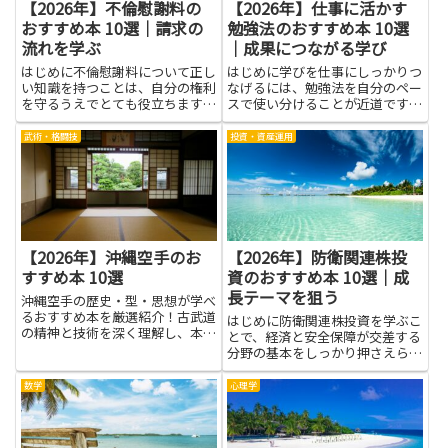
【2026年】不倫慰謝料の
【2026年】仕事に活かす
おすすめ本 10選｜請求の
勉強法のおすすめ本 10選
流れを学ぶ
｜成果につながる学び
はじめに不倫慰謝料について正し
はじめに学びを仕事にしっかりつ
い知識を持つことは、自分の権利
なげるには、勉強法を自分のペー
を守るうえでとても役立ちます。
スで使い分けることが近道です。
請求の流れを学ぶことで、どのよ
良い本を選ぶだけでなく、読んだ
うな証拠が必要か、交渉や示談、
知識を実務に落とし込む工夫が大
武術・格闘技
投資・資産運用
訴訟になったときの手続きが見
切です。この記事は、仕事に活か
え、感情に流されず冷静に対応し
す勉強法の基本を、わかりやすい
やすくなります。本で学べば専門
言葉で伝えることを目指しま
用...
す。...
【2026年】沖縄空手のお
【2026年】防衛関連株投
すすめ本 10選
資のおすすめ本 10選｜成
長テーマを狙う
沖縄空手の歴史・型・思想が学べ
るおすすめ本を厳選紹介！古武道
はじめに防衛関連株投資を学ぶこ
の精神と技術を深く理解し、本物
とで、経済と安全保障が交差する
の空手道に触れてみよう。
分野の基本をしっかり押さえられ
ます。軍事技術や防衛装備の市場
構造、政府の予算や政策が企業や
数学
心理学
株価に与える影響を理解できれ
ば、成長テーマを狙う際の判断材
料が増えます。書籍からは専門用