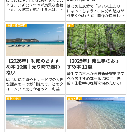
はじめにキプロスに興味を持った
とき、まず役立つのが良質な書籍
はじめに恋愛で「いい人止まり」
です。本記事で紹介する本は、島
になってしまうと、自分の魅力が
の歴史や文化、地理、言語、食文
うまく伝わらず、関係が進展しに
化や社会事情まで、さまざまな角
くくなります。本を読むことで、
度から理解を深める助けになりま
相手の見方や自分の振る舞いを客
投資・資産運用
医学
す。写真や地図で現地の雰囲気を
観的に見直すヒントが得られま
つかめるもの、学術的な背景を
す。コミュニケーションのコツや
整...
適切な距離感の取り方、自己肯定
感...
【2026年】利確のおすす
【2026年】発生学のおす
め本 10選｜売り時で迷わ
すめ本 11選
ない
発生学の基本から最新研究まで学
べるおすすめ本を厳選紹介。医
はじめに投資やトレードでの大き
療・生物学の理解を深めたい初心
な課題の一つが利確です。どのタ
者から専門家まで幅広く対応。
イミングで売るか迷うと、利益を
取り損ねたり感情的な判断をして
しまったりします。本記事で取り
資格・検定
資格・検定
上げる書籍を読むことで、売り時
で迷わないための考え方やツー
ル、リスク管理の基本が身につき
ま...