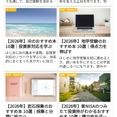
スを通して、自己理解を深める手
析を支える土台を作ります。写真
がかりをくれます。この記事で
や映像の品質向上、特徴検出、物
は、カードの意味を学ぶときのヒ
体認識といった作業は、数学の考
ビジネス
地学・地球科学
ントになる本を選ぶポイントを、
え方があると手順が分かりやすく
難しくなく分かりやすい言葉で紹
なります。この記事では、実務で
介します。初心者の人でも手に取
役立つ考え方と学習のコツを、
り...
や...
【2026年】IRのおすすめ本
【2026年】地学受験のお
10選｜投資家対応を学ぶ
すすめ本 10選｜得点力を
伸ばす
はじめにIRの基本や実務、投資家
対応のノウハウを学ぶには、体系
はじめに地学受験を前に進めると
的にまとまった本が大いに役立ち
き、良い本を手にすることは学習
ます。株主やアナリストとの対話
の道しるべになります。読みやす
の仕方、財務情報の見せ方、適切
い解説は地層のしくみや天体の動
な開示やガバナンスの考え方、危
き、地図の使い方を分かりやすく
地学・地球科学
投資・資産運用
機対応の考慮点などを書籍で学ぶ
整理してくれます。基礎が固まれ
と、理論と具体例の両方から理...
ば、問題を解くときの考え方が身
につき、覚えた内容を長く記憶
に...
【2026年】岩石採集のお
【2026年】新NISAのつみ
すすめ本 10選｜採集と分
たて投資枠がわかるおすす
類に役立つ
め本 10選｜積立枠を活か