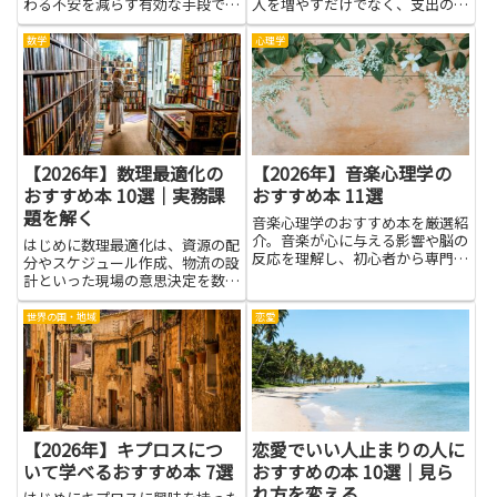
わる不安を減らす有効な手段で
入を増やすだけでなく、支出の仕
す。基本的な法律知識や契約書の
組みを整え、自動的に貯める仕組
見方、実際のトラブル事例と対応
みを作ることで、無理なく資金が
数学
心理学
のプロセスを学べば、冷静に対処
積み上がっていきます。貯まる仕
できる可能性が高まります。早め
組みを作る考え方は、毎月の家計
に知識を持つことで、無駄な支出
管理や目標に向けた貯金、緊急
を...
時...
【2026年】数理最適化の
【2026年】音楽心理学の
おすすめ本 10選｜実務課
おすすめ本 11選
題を解く
音楽心理学のおすすめ本を厳選紹
介。音楽が心に与える影響や脳の
はじめに数理最適化は、資源の配
反応を理解し、初心者から専門家
分やスケジュール作成、物流の設
まで幅広く学べます。
計といった現場の意思決定を数式
で説明する考え方です。データと
制約を正しく組み合わせると、現
世界の国・地域
恋愛
実の課題を費用や時間のトレード
オフとして見える化でき、判断の
根拠を整える手助けになりま
す。...
【2026年】キプロスにつ
恋愛でいい人止まりの人に
いて学べるおすすめ本 7選
おすすめの本 10選｜見ら
れ方を変える