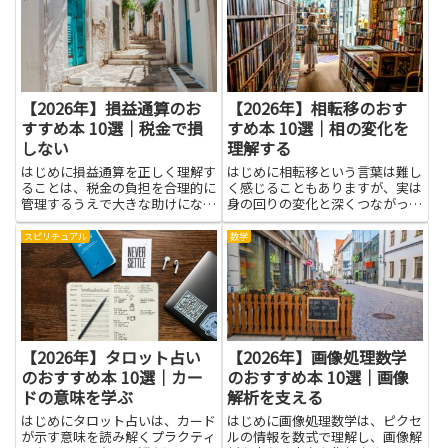
【2026年】損益通算のお
【2026年】相転移のおす
すすめ本 10選｜税金で損
すめ本 10選｜相の変化を
しない
理解する
はじめに損益通算を正しく理解す
はじめに相転移という言葉は難し
ることは、税金の負担を合理的に
く感じることもありますが、実は
管理するうえで大きな助けになり
身の回りの変化と深くつながって
ます。書籍を通じて学べば、株式
います。水が凍るときの境目や、
や不動産、事業の損失をどのよう
温度の変化で起きる現象を思い浮
スピリチュアル
数学
に扱うか、確定申告での記載方法
かべると、イメージがつかみやす
や必要書類、控除や繰越損失の仕
くなります。このテーマを学ぶ
組みなどを順を追って把握でき
と、物事の変化を見抜く力が自然
ま...
と...
【2026年】タロット占い
【2026年】画像処理数学
のおすすめ本 10選｜カー
のおすすめ本 10選｜画像
ドの意味を学ぶ
解析を支える
はじめにタロット占いは、カード
はじめに画像処理数学は、ピクセ
が示す意味を読み解くプラクティ
ルの情報を数式で理解し、画像解