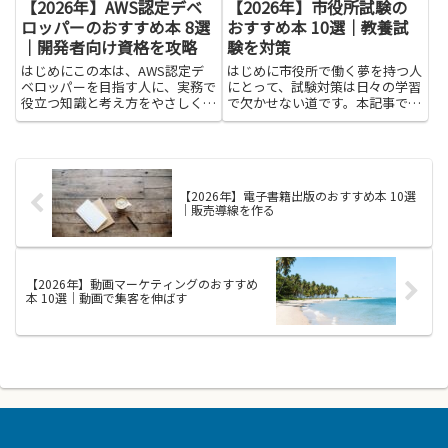
【2026年】AWS認定デベ
【2026年】市役所試験の
ロッパーのおすすめ本 8選
おすすめ本 10選｜教養試
｜開発者向け資格を攻略
験を対策
はじめにこの本は、AWS認定デ
はじめに市役所で働く夢を持つ人
ベロッパーを目指す人に、実務で
にとって、試験対策は日々の学習
役立つ知識と考え方をやさしく伝
で欠かせない道です。本記事で
える入門ガイドです。クラウドの
は、市役所試験の準備を後押しす
仕組みや基本操作、セキュリティ
る本を紹介します。教養試験を対
の考え方などを、難しい専門用語
策する視点で選ぶと、政治や経
をできるだけ避けて日常の例で説
済、社会の仕組みを分かりやすく
明しています。読むことで、開
学べる手がかりが得られます。読
【2026年】電子書籍出版のおすすめ本 10選
発...
みや...
｜販売導線を作る
【2026年】動画マーケティングのおすすめ
本 10選｜動画で集客を伸ばす