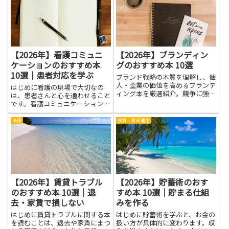
いが投資成績にどう影響するかを
れ、同じ表現のくり返しを減らす
把握できれば、感情に流されずに
手助けをします。検索のコツを意
冷静な判断がしやすくなります。
識して書く練習をすれば、読者...
本...
【2026年】看護コミュニ
【2026年】ブランディン
ケーションのおすすめ本
グのおすすめ本 10選
10選｜患者対応を学ぶ
ブランド戦略の本質を理解し、個
人・企業の価値を高めるブランデ
はじめに看護の現場で大切なの
ィング本を厳選紹介。競争に強い
は、患者さんと心を通わせること
ブランド構築を学ぶ。
です。看護コミュニケーションを
学ぶ本は、面と向かって話すとき
の伝え方だけでなく、相手の気持
法律
投資・資産運用
ちを理解する力をそだてます。言
葉の選び方や表情の読み取り、適
切なタイミングでの質問のしかた
な...
【2026年】賃貸トラブル
【2026年】貯蓄術のおす
のおすすめ本 10選｜退
すめ本 10選｜貯まる仕組
去・家賃で損しない
みを作る
はじめに賃貸トラブルに関する本
はじめに貯蓄術を学ぶと、お金の
を読むことは、退去や家賃にまつ
扱い方が具体的に変わります。収