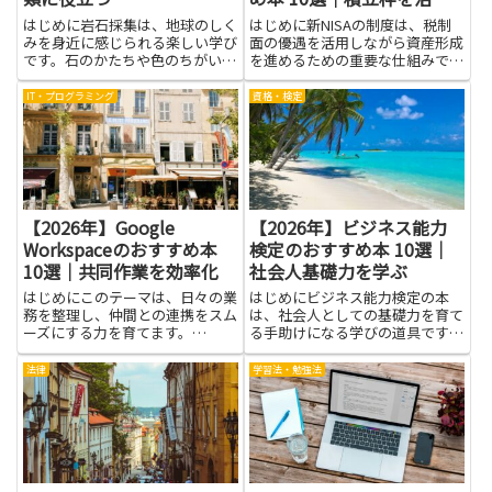
す
はじめに岩石採集は、地球のしく
はじめに新NISAの制度は、税制
みを身近に感じられる楽しい学び
面の優遇を活用しながら資産形成
です。石のかたちや色のちがいを
を進めるための重要な仕組みで
観察すると、山や川べりの自然が
す。しかし、つみたて投資枠の扱
ぐっと身近に見えてきます。そん
いや具体的な活用方法は分かりに
IT・プログラミング
資格・検定
な観察を後押ししてくれるのが、
くく、迷う人も多いでしょう。本
この本です。読みやすい言い方と
記事で紹介する本を読むことで、
写真が多く、難しい専門用語を
つみたて投資枠の基本的な考え
抑...
方...
【2026年】Google
【2026年】ビジネス能力
Workspaceのおすすめ本
検定のおすすめ本 10選｜
10選｜共同作業を効率化
社会人基礎力を学ぶ
はじめにこのテーマは、日々の業
はじめにビジネス能力検定の本
務を整理し、仲間との連携をスム
は、社会人としての基礎力を育て
ーズにする力を育てます。
る手助けになる学びの道具です。
Google Workspaceはメールやカ
ページをめくるたびに、仕事の現
レンダー、文書、共有ドライブを
場で役立つ考え方や手順を手に入
法律
学習法・勉強法
ひとまとめにしたサービスで、仕
れることができ、日々の業務の見
事の流れを一本化する道具箱のよ
通しが立てやすくなります。具体
うです。使い方を知ると...
的には、情報を整理して伝えるコ
ツ...