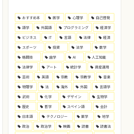
おすすめ本
医学
心理学
自己啓発
語学
外国語
プログラミング
経済学
ビジネス
IT
言語
法律
経済
スポーツ
投資
法学
数学
格闘技
歯学
AI
人工知能
法律学
アート
統計学
資産運用
芸術
英語
宗教
宗教学
音楽
物理学
法
海外
外国
言語学
武術
化学
デザイン
生物学
歴史
哲学
スペイン語
会計
日本語
テクノロジー
薬学
地学
政治
政治学
映画
読書
読書法