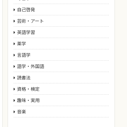
自己啓発
芸術・アート
英語学習
薬学
言語学
語学・外国語
読書法
資格・検定
趣味・実用
音楽