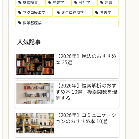
株式投資
歴史学
会計学
建築
マクロ経済学
ミクロ経済学
考古学
数学基礎論
人気記事
【2026年】民法のおすすめ
本 25選
【2026年】複素解析のおす
すめ本 10選｜複素関数を理
解する
【2026年】コミュニケーシ
ョンのおすすめ本 10選