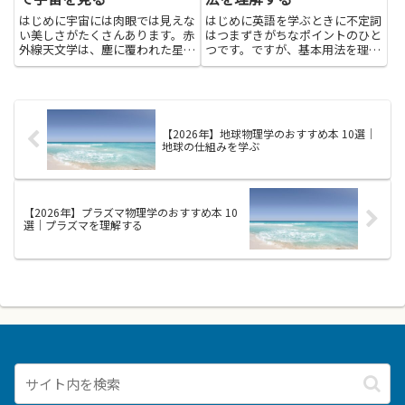
はじめに宇宙には肉眼では見えな
はじめに英語を学ぶときに不定詞
い美しさがたくさんあります。赤
はつまずきがちなポイントのひと
外線天文学は、塵に覆われた星雲
つです。ですが、基本用法を理解
や遠くの銀河の謎を照らしてくれ
することで、文章の骨格が見えや
る探検の入口です。赤外線で宇宙
すくなり、話す・書くときの幅が
を見ると、星の生まれや惑星の形
広がります。この記事では、英語
成、古い光が伝える情報が少しず
不定詞のしくみをやさしく捉えら
つわかってきます。難しい用語
れる本を紹介します。読み進め
【2026年】地球物理学のおすすめ本 10選｜
に...
る...
地球の仕組みを学ぶ
【2026年】プラズマ物理学のおすすめ本 10
選｜プラズマを理解する