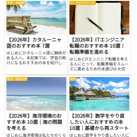
安や期待、自己防衛などさまざま
をくれます。文章や研究を通じ
語学・外国語
IT・プログラミング
な感情があり、それを理解するこ
て、ストレスを受けたときの反応
とで見える風景が変わります。本
を客観的に見つめ直す方法、気持
を通して感情の仕組みや相手と
ちを言葉にして伝える力、日常の
の...
小...
【2026年】カタルーニャ
【2026年】ITエンジニア
語のおすすめ本 7選
転職のおすすめ本 10選｜
転職準備を進める
はじめにカタルーニャ語に興味が
ある人へ。本記事では、学習の助
はじめにITエンジニア転職を考え
けになるおすすめの本を紹介しま
る人にとって、転職準備をスムー
す。カタルーニャ語を学ぶと、現
ズに進めるための本選びは大切で
地の人々とより深く交流できるよ
す。難しい専門用語を追いかける
うになり、旅行や仕事の場面での
だけでなく、実務のイメージをつ
地学・地球科学
数学
コミュニケーションがしやすくな
かみ、面接の準備にも役立つ情報
ります。文字の読み書きや文法
を見つけることが目的になりま
の...
す。本を読み進めると、自分の
経...
【2026年】海洋環境のお
【2026年】数学をやり直
すすめ本 10選｜海の問題
したい人におすすめの本
を考える
10選｜基礎から再スタート
はじめに海洋環境は私たちのくら
はじめに数学をやり直したい人に