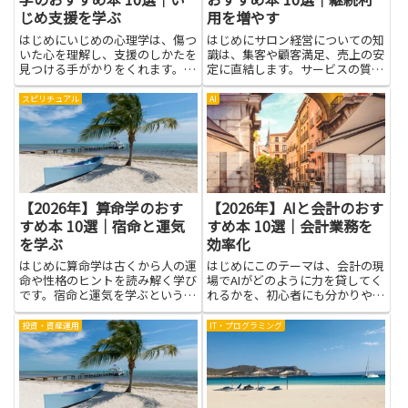
じめ支援を学ぶ
用を増やす
はじめにいじめの心理学は、傷つ
はじめにサロン経営についての知
いた心を理解し、支援のしかたを
識は、集客や顧客満足、売上の安
見つける手がかりをくれます。こ
定に直結します。サービスの質を
の記事では、いじめの背景や動
高める方法やスタッフ教育、価格
き、どう寄り添うかを学べる本を
設定、予約管理といった実務面の
スピリチュアル
AI
紹介します。読者には保護者や先
改善は、継続利用を増やすために
生、友人、学生など、さまざまな
欠かせません。本を読むことで理
立場で役立つ知識が手に入りま
論や成功事例、具体的な手法を
す。...
効...
【2026年】算命学のおす
【2026年】AIと会計のおす
すめ本 10選｜宿命と運気
すめ本 10選｜会計業務を
を学ぶ
効率化
はじめに算命学は古くから人の運
はじめにこのテーマは、会計の現
命や性格のヒントを読み解く学び
場でAIがどのように力を貸してく
です。宿命と運気を学ぶという視
れるかを、初心者にも分かりやす
点は、自分の強みや弱みを知る手
く説明します。AIと会計の組み合
がかりになり、日々の選択を少し
わせは、日々のルーティン作業を
投資・資産運用
IT・プログラミング
丁寧に考えるきっかけになりま
自動化し、データの整理・取り出
す。難しそうに見えるかもしれま
しを速く正確にします。経費処理
せんが、基本は自分の生活や人間
や仕訳のチェック、請求書の...
関...