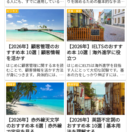
る人にも、すでに運用している人
りを固めるための基本的な手法で
にも大きな助けになります。本で
す。値動きで偏ったポートフォリ
得られる知識は、商品ごとの仕組
オを目標配分に戻すことで、リス
ビジネス
資格・検定
みや手数料、リスクの種類とその
クのコントロールや安定した運用
管理方法など、実践で役立つ基礎
に寄与します。感情に左右されず
力を育てます。用語や仕組みが
機械的に調整する習慣は、長期
わ...
的...
【2026年】顧客管理のお
【2026年】IELTSのおすす
すすめ本 10選｜顧客情報
め本 10選｜海外進学に役
を活かす
立つ
はじめに顧客管理に関する本を読
はじめにIELTSは海外進学を目指
むことで、顧客情報を活かす方法
す人にとって大切な試験です。基
が身につきます。具体的には、顧
本の力をしっかり伸ばすには、信
客の購買履歴や問い合わせ履歴を
頼できる解説と実例がまとまった
整理して、適切なタイミングで適
本を使うのが近道になります。こ
物理学
英語学習
切な対応ができるようになりま
のテーマを学ぶと、語彙を増やし
す。その結果、顧客満足度の向上
表現を広げられるだけでなく、リ
やリピート率の改善、営業やマー
スニング・リーディング・ラ...
ケ...
【2026年】赤外線天文学
【2026年】英語不定詞の
のおすすめ本 6選｜赤外線
おすすめ本 10選｜基本用
で宇宙を見る
法を理解する