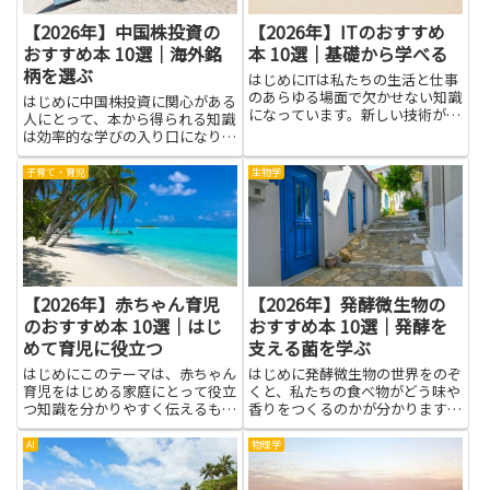
【2026年】中国株投資の
【2026年】ITのおすすめ
おすすめ本 10選｜海外銘
本 10選｜基礎から学べる
柄を選ぶ
はじめにITは私たちの生活と仕事
のあらゆる場面で欠かせない知識
はじめに中国株投資に関心がある
になっています。新しい技術が生
人にとって、本から得られる知識
まれるペースが速い分野ですが、
は効率的な学びの入り口になりま
まずは基礎から学べる力を身につ
す。海外銘柄を選ぶための基礎知
けることが近道です。この記事で
識や市場の特徴、業種ごとの成長
子育て・育児
生物学
は、難しい用語を避け、身近な例
要因を本で体系的に学べば、ニュ
で理解を深められる本の考え方...
ースや個別企業の情報の読み方が
変わります。用語や取引ルー
ル、...
【2026年】赤ちゃん育児
【2026年】発酵微生物の
のおすすめ本 10選｜はじ
おすすめ本 10選｜発酵を
めて育児に役立つ
支える菌を学ぶ
はじめにこのテーマは、赤ちゃん
はじめに発酵微生物の世界をのぞ
育児をはじめる家庭にとって役立
くと、私たちの食べ物がどう味や
つ知識を分かりやすく伝えるもの
香りをつくるのかが分かります。
です。初めての育児では、眠さや
発影を支える菌を学ぶと、身近な
不安、日々のケアのコツなどが混
発酵食品がどうできているのかが
AI
物理学
ざりがちです。本を読むと、基本
見えてきます。安全な取り扱い方
の育児の流れや、赤ちゃんの表情
も自然に身につくので、台所での