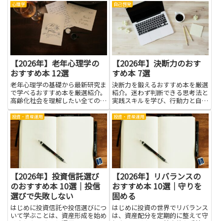
や暮らし、自然環境への理解を深
うすを自然に覚えられます。読み
心理学
自己啓発
める手段です。旅行前の基礎知識
進めるうちに、昔の地球の姿を想
や研究・仕事で必要な背景情
像する力が育ち、博物館の展示を
報、...
より深く読み解く手助けにもなり
ま...
【2026年】老年心理学の
【2026年】決断力のおす
おすすめ本 12選
すめ本 7選
老年心理学の基礎から最新研究ま
決断力を鍛えるおすすめ本を厳選
で学べるおすすめ本を厳選紹介。
紹介。迷わず判断できる思考法と
高齢化社会を理解したい全ての人
実践スキルを学び、行動力と自信
に役立つ内容です。
を身につけましょう。
投資・資産運用
投資・資産運用
【2026年】投資信託選び
【2026年】リバランスの
のおすすめ本 10選｜投信
おすすめ本 10選｜守りを
選びで失敗しない
固める
はじめに投資信託や投信選びにつ
はじめに投資の世界でリバランス
いて学ぶことは、資産形成を始め
は、資産配分を定期的に整えて守