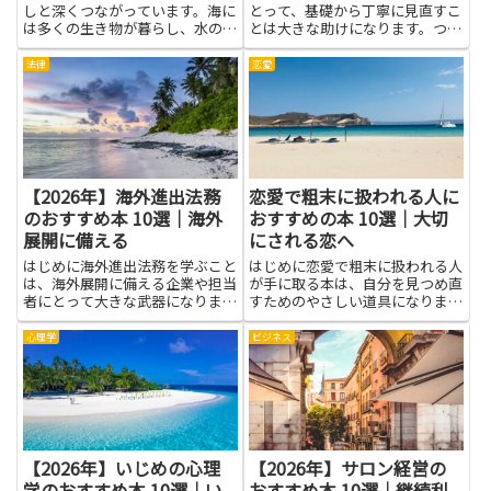
しと深くつながっています。海に
とって、基礎から丁寧に見直すこ
は多くの生き物が暮らし、水の循
とは大きな助けになります。つま
環が私たちのくらしとつながって
ずく原因は学習の順序だけでな
いることが分かります。読み進め
く、長いあいだ使いこなせていな
法律
恋愛
るうちに、海洋環境が受ける傷や
い基本の感覚や、日常の理解力の
回復の力、地域の取り組み、研究
偏りにあります。本屋や図書館に
者の努力を知ることで、知識だ
は、やさしい解説と例題が揃い、
け...
ゆ...
【2026年】海外進出法務
恋愛で粗末に扱われる人に
のおすすめ本 10選｜海外
おすすめの本 10選｜大切
展開に備える
にされる恋へ
はじめに海外進出法務を学ぶこと
はじめに恋愛で粗末に扱われる人
は、海外展開に備える企業や担当
が手に取る本は、自分を見つめ直
者にとって大きな武器になりま
すためのやさしい道具になりま
す。法律や契約、現地規制への理
す。関係の中で感じる不安や自己
解が深まれば、トラブル回避や交
犠牲の背景を理解しやすい言葉で
心理学
ビジネス
渉力の向上、コスト管理の精度向
解説しているものが多く、境界線
上につながります。書籍で基礎知
の引き方や自分を守るコミュニケ
識や実務のポイントを体系的に学
ーションのコツなど、日常ですぐ
べ...
に...
【2026年】いじめの心理
【2026年】サロン経営の
学のおすすめ本 10選｜い
おすすめ本 10選｜継続利