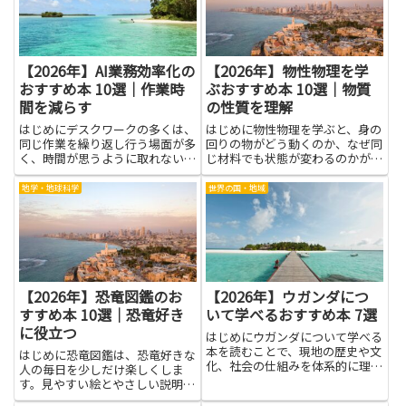
の読み方、安心して過ごす工夫
実験や料理のときに役立ちま
が...
す。...
【2026年】AI業務効率化の
【2026年】物性物理を学
おすすめ本 10選｜作業時
ぶおすすめ本 10選｜物質
間を減らす
の性質を理解
はじめにデスクワークの多くは、
はじめに物性物理を学ぶと、身の
同じ作業を繰り返し行う場面が多
回りの物がどう動くのか、なぜ同
く、時間が思うように取れないと
じ材料でも状態が変わるのかが、
感じる人が多いです。AI業務効率
ひとつの筋で見えてきます。原子
化について学ぶと、日常の業務を
の動きや、金属が電気を流すしく
地学・地球科学
世界の国・地域
見直すきっかけが生まれ、どう改
み、結晶の形が物性にどう影響す
善するかのヒントを見つけやすく
るかといった基本の考え方を、や
なります。難しい道具を一度に...
さしい言葉と身近な例で丁寧に
理...
【2026年】恐竜図鑑のお
【2026年】ウガンダにつ
すすめ本 10選｜恐竜好き
いて学べるおすすめ本 7選
に役立つ
はじめにウガンダについて学べる
本を読むことで、現地の歴史や文
はじめに恐竜図鑑は、恐竜好きな
化、社会の仕組みを体系的に理解
人の毎日を少しだけ楽しくしま
できます。本は単なる情報の寄せ
す。見やすい絵とやさしい説明が
集めではなく、現地の人々の視点
そろえば、名前や姿、くらしのよ