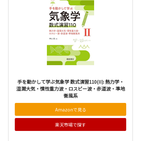
手を動かして学ぶ気象学 数式演習110(II): 熱力学・
湿潤大気・慣性重力波・ロスビー波・赤道波・準地
衡風系
Amazonで見る
楽天市場で探す