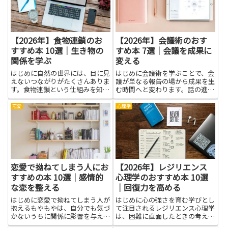
【2026年】食物連鎖のお
【2026年】会議術のおす
すすめ本 10選｜生き物の
すめ本 7選｜会議を成果に
関係を学ぶ
変える
はじめに自然の世界には、目に見
はじめに会議術を学ぶことで、会
えないつながりがたくさんありま
議が単なる報告の場から成果を生
す。食物連鎖という仕組みを知る
む時間へと変わります。話の進め
と、動物や植物が互いにどんな役
方や議題の整理、時間配分、参加
割を果たしているのかが、絵や話
者の役割づけといった基本を身に
恋愛
心理学
のように見えるようになります。
つければ、無駄な議論や長引く会
生き物の関係を学ぶことで、身の
議を減らし、意思決定をスムーズ
回りの自然を観察する力が育
にできます。メンバーの理解が
ち、...
深...
恋愛で拗ねてしまう人にお
【2026年】レジリエンス
すすめの本 10選｜感情的
心理学のおすすめ本 10選
な恋を整える
｜回復力を高める
はじめに恋愛で拗ねてしまう人が
はじめに心の強さを育む学びとし
抱えるもやもやは、自分でも気づ
て注目されるレジリエンス心理学
かないうちに関係に影響を与えが
は、困難に直面したときの考え方
ちです。拗ねる行動の裏には、不
と行動のふるまいを整えるヒント