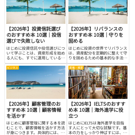
【2026年】投資信託選び
【2026年】リバランスの
のおすすめ本 10選｜投信
おすすめ本 10選｜守りを
選びで失敗しない
固める
はじめに投資信託や投信選びにつ
はじめに投資の世界でリバランス
いて学ぶことは、資産形成を始め
は、資産配分を定期的に整えて守
る人にも、すでに運用している人
りを固めるための基本的な手法で
にも大きな助けになります。本で
す。値動きで偏ったポートフォリ
得られる知識は、商品ごとの仕組
オを目標配分に戻すことで、リス
ビジネス
資格・検定
みや手数料、リスクの種類とその
クのコントロールや安定した運用
管理方法など、実践で役立つ基礎
に寄与します。感情に左右されず
力を育てます。用語や仕組みが
機械的に調整する習慣は、長期
わ...
的...
【2026年】顧客管理のお
【2026年】IELTSのおすす
すすめ本 10選｜顧客情報
め本 10選｜海外進学に役
を活かす
立つ
はじめに顧客管理に関する本を読
はじめにIELTSは海外進学を目指
むことで、顧客情報を活かす方法
す人にとって大切な試験です。基
が身につきます。具体的には、顧
本の力をしっかり伸ばすには、信