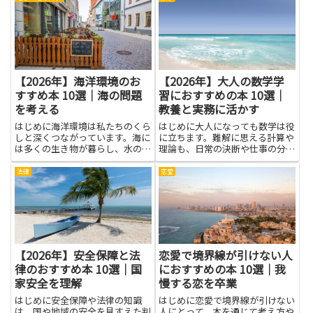
コミュニケーションがしやすくな
かみ、面接の準備にも役立つ情報
ります。文字の読み書きや文法
を見つけることが目的になりま
の...
す。本を読み進めると、自分の
経...
【2026年】海洋環境のお
【2026年】大人の数学学
すすめ本 10選｜海の問題
習におすすめの本 10選｜
を考える
教養と実務に活かす
はじめに海洋環境は私たちのくら
はじめに大人になっても数学は役
しと深くつながっています。海に
に立ちます。難解に思える計算や
は多くの生き物が暮らし、水の循
理論も、日常の決断や仕事の分析
環が私たちのくらしとつながって
に応用できます。本を選ぶ意味
いることが分かります。読み進め
は、基本的な考え方を身につけ、
法律
恋愛
るうちに、海洋環境が受ける傷や
問題を整理するスキルを育てるこ
回復の力、地域の取り組み、研究
とです。数学を学ぶことで、デー
者の努力を知ることで、知識だ
タを読み解く力、論理的な思考、
け...
仮...
【2026年】安全保障と法
恋愛で境界線が引けない人
律のおすすめ本 10選｜国
におすすめの本 10選｜我
家安全を理解
慢する恋を卒業
はじめに安全保障や法律の知識
はじめに恋愛で境界線が引けない
は、国や地域の安全を見すえた判
人にとって、本を通じて考え方や