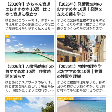
【2026年】赤ちゃん育児
【2026年】発酵微生物の
のおすすめ本 10選｜はじ
おすすめ本 10選｜発酵を
めて育児に役立つ
支える菌を学ぶ
はじめにこのテーマは、赤ちゃん
はじめに発酵微生物の世界をのぞ
育児をはじめる家庭にとって役立
くと、私たちの食べ物がどう味や
つ知識を分かりやすく伝えるもの
香りをつくるのかが分かります。
です。初めての育児では、眠さや
発影を支える菌を学ぶと、身近な
不安、日々のケアのコツなどが混
発酵食品がどうできているのかが
AI
物理学
ざりがちです。本を読むと、基本
見えてきます。安全な取り扱い方
の育児の流れや、赤ちゃんの表情
も自然に身につくので、台所での
の読み方、安心して過ごす工夫
実験や料理のときに役立ちま
が...
す。...
【2026年】AI業務効率化の
【2026年】物性物理を学
おすすめ本 10選｜作業時
ぶおすすめ本 10選｜物質
間を減らす
の性質を理解
はじめにデスクワークの多くは、
はじめに物性物理を学ぶと、身の
同じ作業を繰り返し行う場面が多
回りの物がどう動くのか、なぜ同
く、時間が思うように取れないと
じ材料でも状態が変わるのかが、
感じる人が多いです。AI業務効率
ひとつの筋で見えてきます。原子
化について学ぶと、日常の業務を
の動きや、金属が電気を流すしく
地学・地球科学
世界の国・地域
見直すきっかけが生まれ、どう改
み、結晶の形が物性にどう影響す
善するかのヒントを見つけやすく
るかといった基本の考え方を、や
なります。難しい道具を一度に...
さしい言葉と身近な例で丁寧に