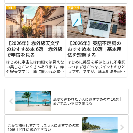
客の購買履歴や問い合わせ履歴を
頼できる解説と実例がまとまった
整理して、適切なタイミングで適
本を使うのが近道になります。こ
物理学
英語学習
切な対応ができるようになりま
のテーマを学ぶと、語彙を増やし
す。その結果、顧客満足度の向上
表現を広げられるだけでなく、リ
やリピート率の改善、営業やマー
スニング・リーディング・ラ...
ケ...
【2026年】赤外線天文学
【2026年】英語不定詞の
のおすすめ本 6選｜赤外線
おすすめ本 10選｜基本用
で宇宙を見る
法を理解する
はじめに宇宙には肉眼では見えな
はじめに英語を学ぶときに不定詞
い美しさがたくさんあります。赤
はつまずきがちなポイントのひと
外線天文学は、塵に覆われた星雲
つです。ですが、基本用法を理解
や遠くの銀河の謎を照らしてくれ
することで、文章の骨格が見えや
る探検の入口です。赤外線で宇宙
すくなり、話す・書くときの幅が
を見ると、星の生まれや惑星の形
広がります。この記事では、英語
成、古い光が伝える情報が少しず
不定詞のしくみをやさしく捉えら
つわかってきます。難しい用語
れる本を紹介します。読み進め
恋愛で追われたい人におすすめの本 10選｜
に...
る...
愛されたい不安を整える
恋愛で期待しすぎてしまう人におすすめの本
10選｜相手に求めすぎない