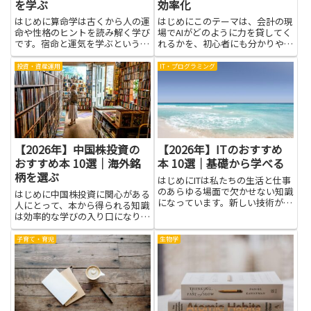
を学ぶ
効率化
はじめに算命学は古くから人の運
はじめにこのテーマは、会計の現
命や性格のヒントを読み解く学び
場でAIがどのように力を貸してく
です。宿命と運気を学ぶという視
れるかを、初心者にも分かりやす
点は、自分の強みや弱みを知る手
く説明します。AIと会計の組み合
がかりになり、日々の選択を少し
わせは、日々のルーティン作業を
投資・資産運用
IT・プログラミング
丁寧に考えるきっかけになりま
自動化し、データの整理・取り出
す。難しそうに見えるかもしれま
しを速く正確にします。経費処理
せんが、基本は自分の生活や人間
や仕訳のチェック、請求書の...
関...
【2026年】中国株投資の
【2026年】ITのおすすめ
おすすめ本 10選｜海外銘
本 10選｜基礎から学べる
柄を選ぶ
はじめにITは私たちの生活と仕事
のあらゆる場面で欠かせない知識
はじめに中国株投資に関心がある
になっています。新しい技術が生
人にとって、本から得られる知識
まれるペースが速い分野ですが、
は効率的な学びの入り口になりま
まずは基礎から学べる力を身につ
す。海外銘柄を選ぶための基礎知
けることが近道です。この記事で
識や市場の特徴、業種ごとの成長
子育て・育児
生物学
は、難しい用語を避け、身近な例
要因を本で体系的に学べば、ニュ
で理解を深められる本の考え方...
ースや個別企業の情報の読み方が
変わります。用語や取引ルー
ル、...