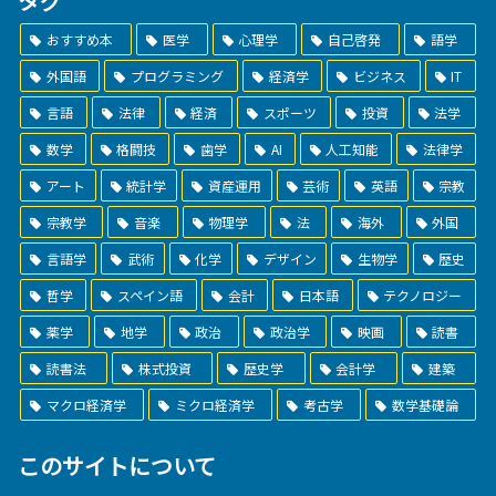
タグ
おすすめ本
医学
心理学
自己啓発
語学
外国語
プログラミング
経済学
ビジネス
IT
言語
法律
経済
スポーツ
投資
法学
数学
格闘技
歯学
AI
人工知能
法律学
アート
統計学
資産運用
芸術
英語
宗教
宗教学
音楽
物理学
法
海外
外国
言語学
武術
化学
デザイン
生物学
歴史
哲学
スペイン語
会計
日本語
テクノロジー
薬学
地学
政治
政治学
映画
読書
読書法
株式投資
歴史学
会計学
建築
マクロ経済学
ミクロ経済学
考古学
数学基礎論
このサイトについて