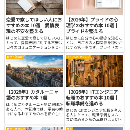
ち、...
深...
恋愛で察してほしい人にお
【2026年】プライドの心
すすめの本 10選｜愛情表
理学のおすすめ本 10選｜
現の不安を整える
プライドを整える
はじめに恋愛で察してほしい人に
はじめに自分の心の動きを知るこ
とって、愛情表現に対する不安は
とは、日ごろの人間関係を穏やか
日々のコミュニケーションをこわ
にする第一歩です。プライドの心
ばらせる原因になりやすいもので
理学という視点は、なぜ怒りが生
す。本を読むことで、自分がなぜ
まれやすいのか、どうして自分を
語学・外国語
IT・プログラミング
察してほしいと感じるのか、その
守ろうとするのかを、やさしく見
背後にある心の動きやパターンを
つめ直す手がかりをくれます。紹
知る手がかりが得られます。言
介される本は、相手の気持ちを
葉...
受...
【2026年】カタルーニャ
【2026年】ITエンジニア
語のおすすめ本 7選
転職のおすすめ本 10選｜
転職準備を進める
はじめにカタルーニャ語に興味が
ある人へ。本記事では、学習の助
はじめにITエンジニア転職を考え
けになるおすすめの本を紹介しま
る人にとって、転職準備をスムー
す。カタルーニャ語を学ぶと、現
ズに進めるための本選びは大切で
地の人々とより深く交流できるよ
す。難しい専門用語を追いかける
うになり、旅行や仕事の場面での
だけでなく、実務のイメージをつ
地学・地球科学
数学