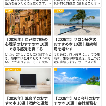
断力を養うために役立ちます。安
具体的な対処法に触れることは大
全保障の基本概念やリスク評価の
きな助けになります。境界線とい
方法、国際関係の文脈での政策立
う言葉が示すように、自分の感情
心理学
ビジネス
案プロセスを学ぶことで、複雑な
や時間、価値観を守る方法を学べ
問題を整理しやすくなります。ま
ば、我慢する恋を卒業するための
た、法律の視点を取り入れると、
第一歩になります。読書は他人
権...
の...
【2026年】自己効力感の
【2026年】サロン経営の
心理学のおすすめ本 10選
おすすめ本 10選｜継続利
｜できる感覚を育てる
用を増やす
はじめに新しいことに挑戦すると
はじめにサロン経営についての知
き、結果だけを見ても力はつかな
識は、集客や顧客満足、売上の安
いことがあります。そこに大事な
定に直結します。サービスの質を
のが、自分にはできるという気持
高める方法やスタッフ教育、価格
ち、つまり自己効力感の心理学で
設定、予約管理といった実務面の
スピリチュアル
AI
す。人はその感覚があるとき、難
改善は、継続利用を増やすために
しい課題にも前向きに取り組み、
欠かせません。本を読むことで理
失敗してもくじけにくくなりま
論や成功事例、具体的な手法を
す...
効...
【2026年】算命学のおす
【2026年】AIと会計のおす
すめ本 10選｜宿命と運気
すめ本 10選｜会計業務を