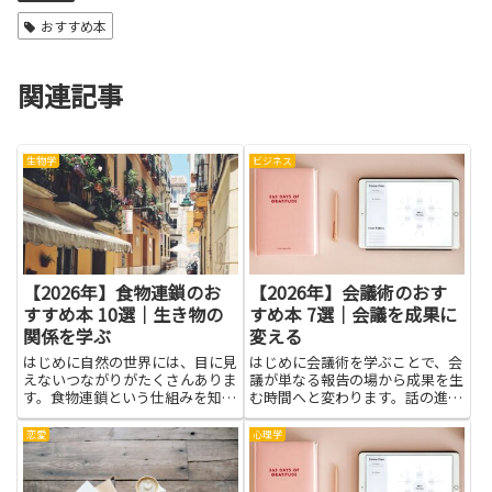
おすすめ本
関連記事
生物学
ビジネス
【2026年】食物連鎖のお
【2026年】会議術のおす
すすめ本 10選｜生き物の
すめ本 7選｜会議を成果に
関係を学ぶ
変える
はじめに自然の世界には、目に見
はじめに会議術を学ぶことで、会
えないつながりがたくさんありま
議が単なる報告の場から成果を生
す。食物連鎖という仕組みを知る
む時間へと変わります。話の進め
と、動物や植物が互いにどんな役
方や議題の整理、時間配分、参加
割を果たしているのかが、絵や話
者の役割づけといった基本を身に
恋愛
心理学
のように見えるようになります。
つければ、無駄な議論や長引く会
生き物の関係を学ぶことで、身の
議を減らし、意思決定をスムーズ
回りの自然を観察する力が育
にできます。メンバーの理解が