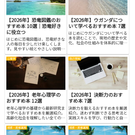
理...
【2026年】恐竜図鑑のお
【2026年】ウガンダにつ
すすめ本 10選｜恐竜好き
いて学べるおすすめ本 7選
に役立つ
はじめにウガンダについて学べる
本を読むことで、現地の歴史や文
はじめに恐竜図鑑は、恐竜好きな
化、社会の仕組みを体系的に理解
人の毎日を少しだけ楽しくしま
できます。本は単なる情報の寄せ
す。見やすい絵とやさしい説明が
集めではなく、現地の人々の視点
そろえば、名前や姿、くらしのよ
や暮らし、自然環境への理解を深
うすを自然に覚えられます。読み
心理学
自己啓発
める手段です。旅行前の基礎知識
進めるうちに、昔の地球の姿を想
や研究・仕事で必要な背景情
像する力が育ち、博物館の展示を
報、...
より深く読み解く手助けにもなり
ま...
【2026年】老年心理学の
【2026年】決断力のおす
おすすめ本 12選
すめ本 7選
老年心理学の基礎から最新研究ま
決断力を鍛えるおすすめ本を厳選
で学べるおすすめ本を厳選紹介。
紹介。迷わず判断できる思考法と
高齢化社会を理解したい全ての人
実践スキルを学び、行動力と自信
に役立つ内容です。
を身につけましょう。
投資・資産運用
投資・資産運用