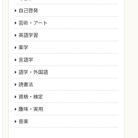
自己啓発
芸術・アート
英語学習
薬学
言語学
語学・外国語
読書法
資格・検定
趣味・実用
音楽