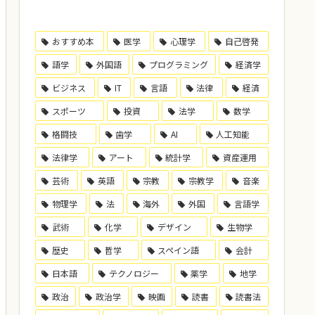
おすすめ本
医学
心理学
自己啓発
語学
外国語
プログラミング
経済学
ビジネス
IT
言語
法律
経済
スポーツ
投資
法学
数学
格闘技
歯学
AI
人工知能
法律学
アート
統計学
資産運用
芸術
英語
宗教
宗教学
音楽
物理学
法
海外
外国
言語学
武術
化学
デザイン
生物学
歴史
哲学
スペイン語
会計
日本語
テクノロジー
薬学
地学
政治
政治学
映画
読書
読書法