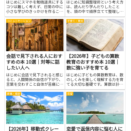
はじめにスマホを勉強道具にする
はじめに知識整理術という考え方
コツは難しく考えず、日常の中に
は、読んだり学んだりしたこと
小さな学びのきっかけを作ること
を、頭の中で順序立てて整理し、
です。スマホ勉強法という考え方
つながりを作る力を養います。メ
は、忙しい学校生活や仕事の合間
モの取り方や考えの整理法を身に
コミュニケーション
子育て・育児
にも取り入れやすく、すき間時間
つけると、次に何を学ぶべきかが
を上手に使って知識を積み重ねる
見えやすくなり、宿題や仕事の準
手助けになります。この記事で
備にも役立ちます。知識整理術を
は...
学...
会話で見下される人におす
【2026年】子どもの算数
すめの本 10選｜対等に話
教育のおすすめ本 10選｜
したい人へ
数に強い子を育てる
はじめに会話で見下されると感じ
はじめに子どもの算数教育は、数
ると、人間関係の自信が下がり、
のしくみを楽しく理解する力を育
言葉を交わすこと自体が苦痛にな
てる大切な基礎です。算数は計算
ることがあります。本記事で紹介
だけでなく、問題を解く力や粘り
する本は、相手に流されない心の
強さ、観察する力も伸ばします。
資格・検定
恋愛
作り方や言葉の選び方、沈黙の扱
学ぶ楽しさを感じられると、子ど
い方、自己理解を深める視点など
もは自分から進んで学ぶようにな
を学べる内容を中心にしていま
り、学校の授業にも自信を持て
す...
ま...
【2026年】移動式クレー
恋愛で返信内容に悩む人に