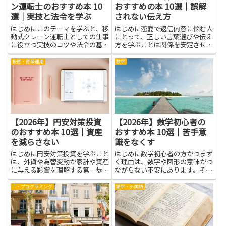
ン運転士のおすすめ本 10
おすすめの本 10選｜誤解
選｜実技と法令を学ぶ
されない伝え方
はじめにこのテーマを学ぶと、移
はじめに恋愛で返信内容に悩む人
動式クレーン運転士としての仕事
にとって、正しい言葉選びや伝え
に役立つ実技のコツや法令の基礎
方を学ぶことは関係を安定させる
が身につきます。現場での安全確
大きな手助けになります。誤解さ
認の手順や合図、点検の基本を理
れない伝え方を身につけると、相
投資・資産運用
数学
解することで、操作ミスを減らせ
手の受け取り方に振り回されにく
る可能性が高まります。書籍を通
くなり、不安が減りやすくなりま
じて、作業の流れを頭の中で整
す。本を通して具体的な表現や
理...
ト...
【2026年】円安対策投資
【2026年】数学初心者の
のおすすめ本 10選｜資産
おすすめ本 10選｜苦手意
を減らさない
識をなくす
はじめに円安対策投資を学ぶこと
はじめに数学初心者の方がつまず
は、外貨や為替変動が家計や資産
く理由は、数字や図形の意味がつ
に与える影響を理解する第一歩に
ながらない不安にあります。そん
なります。為替リスクを知れば、
なとき、やさしく整理された入門
資産を減らさないための具体的な
的な読み物に触れると、学ぶ楽し
IT・プログラミング
語学・外国語
選択肢が見えてきます。リスク分
さが見えてきて、学習を続ける力
散や通貨ヘッジ、インフレ対策な
が生まれます。数学の理解は、物
どの考え方に触れることで、国
事を分解して考える力や、問題
内...
を...