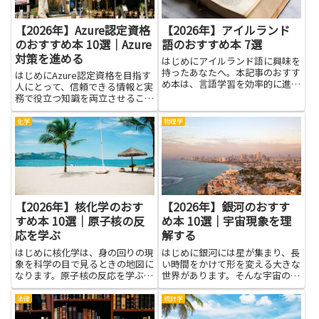
【2026年】Azure認定資格
【2026年】アイルランド
のおすすめ本 10選｜Azure
語のおすすめ本 7選
対策を進める
はじめにアイルランド語に興味を
持ったあなたへ。本記事のおすす
はじめにAzure認定資格を目指す
め本は、言語学習を効率的に進め
人にとって、信頼できる情報と実
るためのヒントになります。基礎
務で役立つ知識を両立させること
の文法や語彙を固めることで、聞
は大切です。書籍は難しい用語を
く・話す・読む・書くの四技能が
やさしく解き、道筋を描く手助け
化学
物理学
バランスよく伸び、学習の実感が
をしてくれます。Azure認定資格
得やすくなります。民話や詩、
の学習では、 basicsを固めると
現...
ともに現場の実例...
【2026年】核化学のおす
【2026年】銀河のおすす
すめ本 10選｜原子核の反
め本 10選｜宇宙現象を理
応を学ぶ
解する
はじめに核化学は、身の回りの現
はじめに銀河には星が集まり、長
象を科学の目で見るときの地図に
い時間をかけて形を変える大きな
なります。原子核の反応を学ぶ
世界があります。そんな宇宙の謎
と、太陽で起きているエネルギー
をやさしく解く本を読めば、夜空
の動きや、私たちの生活に関わる
を見上げるときの目が大きく開
法律
統計学
材料の性質を、やさしくつかむこ
き、学校の授業で習う言葉と現実