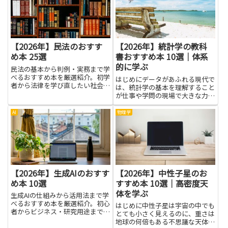
とができます。難しい言葉を多く
の現象がつながるのを感じられま
覚える必要はありません。基本を
す。読む人の想像力が広がり、も
知...
の...
【2026年】民法のおすす
【2026年】統計学の教科
め本 25選
書おすすめ本 10選｜体系
的に学ぶ
民法の基本から判例・実務まで学
べるおすすめ本を厳選紹介。初学
はじめにデータがあふれる現代で
者から法律を学び直したい社会人
は、統計学の基本を理解すること
まで幅広く役立ちます。
が仕事や学問の現場で大きな力に
なります。特に教科書のような体
系的な解説は、複雑な考えをひと
AI
物理学
つずつ整理し、身近なデータの読
み方を身につける手助けとなりま
す。今回のテーマは、統計学の
教...
【2026年】生成AIのおすす
【2026年】中性子星のお
め本 10選
すすめ本 10選｜高密度天
体を学ぶ
生成AIの仕組みから活用法まで学
べるおすすめ本を厳選紹介。初心
はじめに中性子星は宇宙の中でも
者からビジネス・研究用途まで幅
とても小さく見えるのに、重さは
広く対応します。
地球の何倍もある不思議な天体で