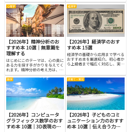
す。その高密度ぶりは私たちの想
像を超え、力の働きや光の性質を
心理学
経済学
考えるときに楽しい道案内になり
ます。この記事は、中性子星の魅
力をやさしい言葉で伝え、誰で
も...
【2026年】精神分析のお
【2026年】経済学のおす
すすめ本 10選｜無意識を
すめ本 15選
理解する
経済学の基礎から応用まで学べる
おすすめ本を厳選紹介。初心者か
はじめにこのテーマは、心の奥に
ら上級者まで幅広く対応し、実務
ある力を探す手がかりを与えてく
や学習に役立つ一冊が見つかりま
れます。精神分析の考え方は、私
す。
たちがどうしてそう考えるのか、
どうして同じ癖を繰り返すのか
数学
子育て・育児
を、やさしく見つめ直す手助けに
なります。無意識を理解すること
は、日々の選択や感情の波に気づ
く...
【2026年】コンピュータ
【2026年】子どものコミ
グラフィックス数学のおす
ュニケーション力のおすす
すめ本 10選｜3D表現の基
め本 10選｜伝え合う力を