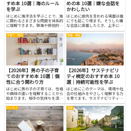
すめ本 10選｜海のルール
めの本 10選｜嫌な会話を
を学ぶ
かわしたい
はじめに海洋法を学ぶことで、海
はじめに皮肉を言われる場面は誰
に関わるさまざまな問題を体系的
にでも起こり得ます。そうした嫌
に理解できます。領海や排他的経
な会話に直面したとき、上手に対
済水域のルール、船舶の通行や漁
処できれば感情的な消耗を減ら
業権、海底資源の管理、海洋汚染
し、人間関係を保つ助けになりま
子育て・育児
資格・検定
への対応など、実務と政策に直結
す。本記事で紹介する本は、皮肉
する知識が身につきます。海運や
の意図を見抜く力、冷静な受け答
漁業、環境保護、国際交渉の場
えのコツ、自分の境界線を伝える
で...
言...
【2026年】男の子の子育
【2026年】サステナビリ
てのおすすめ本 10選｜個
ティ検定のおすすめ本 10
性に合う関わり方
選｜持続可能性を学ぶ
はじめに男の子の子育ては、性格
はじめにこのテーマは、環境や社
や興味の違いを理解することから
会の仕組みをやさしく理解する力
始まります。相手の気持ちを汲み
を育てます。サステナビリティ検
取り、言葉を選ぶと、ケンカが減
定を学ぶことで、身の回りの選択
り信頼関係が深まります。落ち着
がどう社会に影響するかを考える
ビジネス
恋愛
いた声のかけ方や、感情を名前で
基本が身につき、持続可能性を学
表す練習を続けると、子どもは自
ぶ姿勢が自然と日常の行動に結び
分の気持ちを素直に伝えやすく
つきます。学校の授業や将来の
な...
仕...