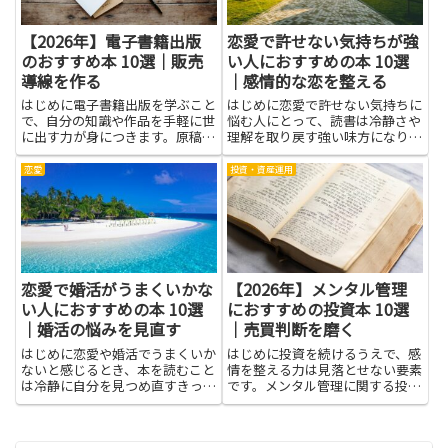
【2026年】電子書籍出版
恋愛で許せない気持ちが強
のおすすめ本 10選｜販売
い人におすすめの本 10選
導線を作る
｜感情的な恋を整える
はじめに電子書籍出版を学ぶこと
はじめに恋愛で許せない気持ちに
で、自分の知識や作品を手軽に世
悩む人にとって、読書は冷静さや
に出す力が身につきます。原稿の
理解を取り戻す強い味方になりま
作り方や配信サービスの使い方を
す。感情的な恋を整えるための知
知れば、従来の出版に比べてコス
識や視点を得ることで、自分の感
恋愛
投資・資産運用
トをおさえつつ、短期間で作品を
情を客観的に見つめ直し、怒りや
公開できます。さらに販売導線を
悲しみの根っこを見つけやすくな
作る技術を取り入れると、読者
ります。本から学べば、相手の
を...
言...
恋愛で婚活がうまくいかな
【2026年】メンタル管理
い人におすすめの本 10選
におすすめの投資本 10選
｜婚活の悩みを見直す
｜売買判断を磨く
はじめに恋愛や婚活でうまくいか
はじめに投資を続けるうえで、感
ないと感じるとき、本を読むこと
情を整える力は見落とせない要素
は冷静に自分を見つめ直すきっか
です。メンタル管理に関する投資
けになります。対人関係の基本や
本は、単に理論を学ぶだけでな
コミュニケーションのコツ、自己
く、自分の行動パターンを理解
理解を深めるワークなど、書籍は
し、焦りや過信に流されない選択