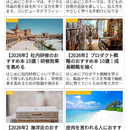
礎を学ぶ
育てる
はじめにこのテーマは、デジタル
はじめにこのテーマは、子どもの
作品の見た目を形づくる力を育て
日常の会話を楽しくし、伝え方を
ます。コンピュータグラフィック
やさしく学べる手助けになりま
ス数学と3D表現の基礎を学ぶこ
す。家の中での話題の広がりや、
とは、三次元の形が光と影でどう
友だち・先生とのやり取りがスム
ビジネス
ビジネス
見えるかを理解する土台となり、
ーズになると、信頼関係が深まり
物体の動きや空間の感覚を正確に
ます。伝え合う力を育てる本は、
つかむ助けになります。色や質
身の回りの場面を使って練習の機
感...
会...
【2026年】社内研修のお
【2026年】プロダクト戦
すすめ本 10選｜研修効果
略のおすすめ本 10選｜成
を高める
長戦略を描く
はじめに社内研修について学ぶこ
はじめにプロダクト戦略を学ぶ
とで得られる利点は多く、研修効
と、製品やサービスを市場で継続
果を高めるための知識や視点を増
的に育てていくための考え方が身
やすことができます。研修の目的
につきます。本記事で紹介する本
設定や参加者の動機づけ、学習定
は、顧客理解の深め方、価値仮説
法律
コミュニケーション
着の仕組みづくり、評価方法の改
の立て方、優先順位の決め方、実
善といったテーマを本で学べば、
行計画の描き方など、実務で役立
計画段階から実施後のフォロー
つ視点を整理する手助けになりま
ま...
す...
【2026年】海洋法のおす
皮肉を言われる人におすす