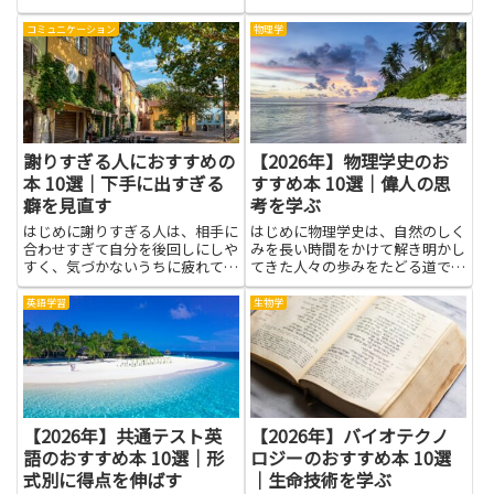
になります。本は自分の考え方や
ります。虐待の兆候や法律上の権
表現を客観的に見直すきっかけを
利義務、通報や支援機関との連携
コミュニケーション
物理学
与え、心の持ち方や相手との関わ
の仕方を知ることで、早期発見や
り方を段階的に身につけられま
適切な対応がしやすくなります。
す。たとえば、不安を和らげる心
保護者や教育・医療・福祉関係
の...
者...
謝りすぎる人におすすめの
【2026年】物理学史のお
本 10選｜下手に出すぎる
すすめ本 10選｜偉人の思
癖を見直す
考を学ぶ
はじめに謝りすぎる人は、相手に
はじめに物理学史は、自然のしく
合わせすぎて自分を後回しにしや
みを長い時間をかけて解き明かし
すく、気づかないうちに疲れてし
てきた人々の歩みをたどる道で
まうことが多いです。本を読む
す。偉人の思考を学ぶことで、難
と、謝るべき場面とそうでない場
しい話題にもひとつひとつ理由づ
英語学習
生物学
面の区別や、穏やかに自分の意見
けがあることを感じられます。こ
を伝える方法、自己肯定感を育て
こで紹介する書籍群は、昔の発見
る考え方がわかりやすく学べま
がどうして生まれたのか、どんな
す。...
問...
【2026年】共通テスト英
【2026年】バイオテクノ
語のおすすめ本 10選｜形
ロジーのおすすめ本 10選
式別に得点を伸ばす
｜生命技術を学ぶ