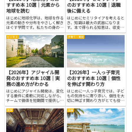
すすめ本 10選｜元素から
のおすすめ本 10選｜退職
地球を読む
後に備える
はじめに地球化学は、地球を作る
はじめにセミリタイアを考えると
元素の動きや分布をやさしく解き
き、知識は最大の武器になりま
ほぐす学問です。私たちの身の回
す。本で得られる知恵は、収支の
りには、土や岩、水、空気にさま
見通しを立てる力、税金や年金の
ざまな元素が存在し、それぞれが
仕組みの理解、生活費の見直し、
ビジネス
子育て・育児
地球の歴史と現在の姿を支えてい
心の準備など多岐にわたります。
ます。地球化学を学ぶというと難
退職後に備えるための情報源とし
しく感じる人もいますが、基本
て、先人の経験や専門家の考え方
は...
に...
【2026年】アジャイル開
【2026年】一人っ子育児
発のおすすめ本 10選｜実
のおすすめ本 10選｜個性
務の進め方がわかる
を伸ばす関わり方
はじめにアジャイル開発は、変化
はじめに一人っ子育児では、子ど
する要件に柔軟に対応しながら、
もの気持ちに寄り添い、個性を大
チームで価値を短期間で提供して
切に伸ばす関わり方がとても役立
いく考え方です。本稿で紹介する
ちます。本を通じて、家の中の会
本は、実務の進め方がわかる視点
話のしかけ方や、兄弟がいないと
医学
法律
で選ばれており、現場で使える知
きのサポートのしかたを知ること
識や具体的な手順に触れられま
ができます。この記事では、そん
す。学ぶことで、計画と実行のバ
な視点を取り入れやすい本を紹
ラ...
介...