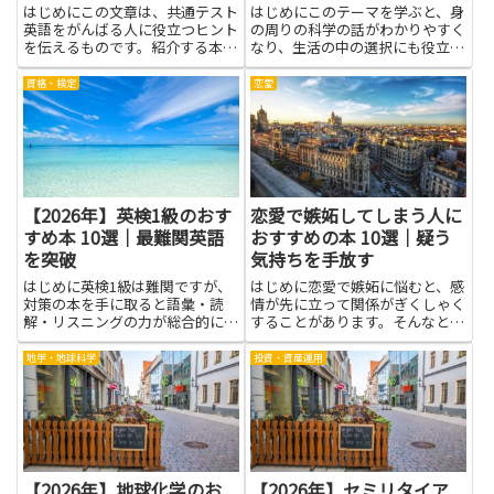
はじめにこの文章は、共通テスト
はじめにこのテーマを学ぶと、身
英語をがんばる人に役立つヒント
の周りの科学の話がわかりやすく
を伝えるものです。紹介する本
なり、生活の中の選択にも役立つ
は、英語の力を日常的に伸ばす材
ヒントをつかめます。バイオテク
料として選ばれています。読みや
ノロジーは私たちの暮らしと深く
資格・検定
恋愛
すい文章と具体的な例が多く、初
結びつく分野で、食べ物の生産、
めてでも取り組みやすい構成が多
医療のしくみ、環境の守り方など
いです。読んでいくうちに、語彙
を結びつけて考える力を育てま
の...
す...
【2026年】英検1級のおす
恋愛で嫉妬してしまう人に
すめ本 10選｜最難関英語
おすすめの本 10選｜疑う
を突破
気持ちを手放す
はじめに英検1級は難関ですが、
はじめに恋愛で嫉妬に悩むと、感
対策の本を手に取ると語彙・読
情が先に立って関係がぎくしゃく
解・リスニングの力が総合的に高
することがあります。そんなと
まります。この記事ではそのテー
き、嫉妬や心の仕組みについて書
マを学ぶことで得られる具体的な
かれた本を読むことは大きな助け
地学・地球科学
投資・資産運用
メリットに焦点を当て、最難関英
になります。本からは自分の反応
語を突破する手がかりになる本の
の背景やトリガーを知る手がかり
役割を、難しくなく分かりやすく
が得られ、疑う気持ちを手放すヒ
紹...
ン...
【2026年】地球化学のお
【2026年】セミリタイア