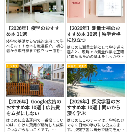
にもなります。複数の視点を取り
入れることで不安が和らぎ、判
断...
【2026年】疫学のおすす
【2026年】測量士補のお
め本 11選
すすめ本 10選｜独学合格
に役立つ
疫学の基礎から実践的応用まで学
べるおすすめ本を厳選紹介。初心
はじめに測量士補として学ぶ道を
者から専門家まで役立つ一冊を探
選ぶと、現場での測量作業を正確
している方に最適です。
に進めるための基本をしっかり押
さえることが大切です。この記事
は、測量士補を目指す人に役立つ
ビジネス
学習法・勉強法
本を紹介します。読みやすい言葉
で書かれた本は、図面の読み方や
測量機器の使い方、測量のしく
み...
【2026年】Google広告の
【2026年】探究学習のお
おすすめ本 10選｜広告費
すすめ本 10選｜問いから
をムダにしない
深く学ぶ
はじめに広告運用で一番悩ましい
はじめにこのテーマは、学校だけ
のは、かけた費用が期待した成果
でなく日常の学びにも役立ちま
につながらないことです。
す。探究学習は自分で疑問を見つ