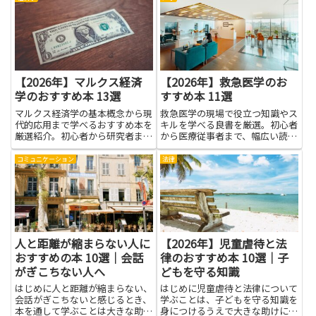
れも自然になります。学ぶメリッ
力して繁殖し、なぜさまざまな形
トは、短い文でも自信を持って伝
の花や実が生まれたのかを学ぶ
えられること、読解の要点を...
と、観察力が育ち、日常の自然観
察...
【2026年】マルクス経済
【2026年】救急医学のお
学のおすすめ本 13選
すすめ本 11選
マルクス経済学の基本概念から現
救急医学の現場で役立つ知識やス
代的応用まで学べるおすすめ本を
キルを学べる良書を厳選。初心者
厳選紹介。初心者から研究者まで
から医療従事者まで、幅広い読者
幅広く役立つ内容です。
に最適な一冊を紹介します。
コミュニケーション
法律
人と距離が縮まらない人に
【2026年】児童虐待と法
おすすめの本 10選｜会話
律のおすすめ本 10選｜子
がぎこちない人へ
どもを守る知識
はじめに人と距離が縮まらない、
はじめに児童虐待と法律について
会話がぎこちないと感じるとき、
学ぶことは、子どもを守る知識を
本を通して学ぶことは大きな助け
身につけるうえで大きな助けにな