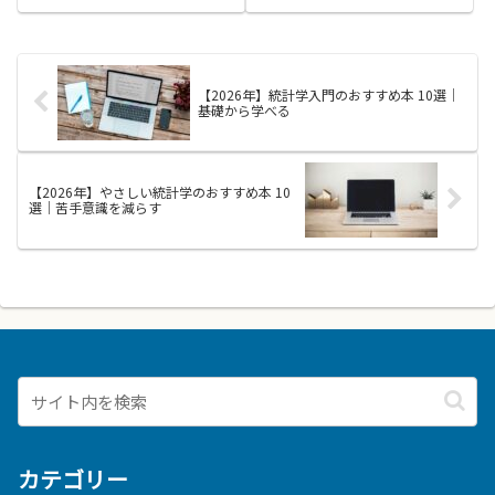
Google広告を学ぶと、ターゲテ
け、その答えを本や実験で探す学
ィングや入札、キーワード設計、
び方です。問いから深く学ぶ姿勢
広告文の作り方など、具体的な施
は、問いを起こす力と、集めた情
策を理解できるようになります。
報を比べて自分の考えを深める力
コンバージョントラッキングやレ
を育てます。これを身につける
【2026年】統計学入門のおすすめ本 10選｜
ポ...
と、...
基礎から学べる
【2026年】やさしい統計学のおすすめ本 10
選｜苦手意識を減らす
カテゴリー