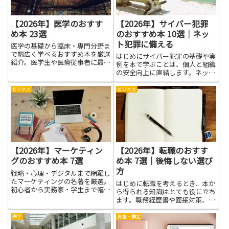
【2026年】医学のおすす
【2026年】サイバー犯罪
め本 23選
のおすすめ本 10選｜ネッ
ト犯罪に備える
医学の基礎から臨床・専門分野ま
で幅広く学べるおすすめ本を厳選
はじめにサイバー犯罪の基礎や実
紹介。医学生や医療従事者に最適
例を本で学ぶことは、個人と組織
な一冊が見つかります。
の安全向上に直結します。ネット
犯罪の仕組みや手口、被害に遭わ
ないための対策、発生後の対応ま
ビジネス
ビジネス
で幅広く理解できれば、日常生活
や仕事でのリスクを減らせます。
本を通じて得た知識は、パスワ
ー...
【2026年】マーケティン
【2026年】転職のおすす
グのおすすめ本 7選
め本 7選｜後悔しない選び
方
戦略・心理・デジタルまで網羅し
たマーケティングの名著を厳選。
はじめに転職を考えるとき、本か
初心者から実務家・学生まで幅広
ら得られる知識はとても役に立ち
い層に役立つ一冊を紹介。
ます。職務経歴書や面接対策、業
界理解、給与交渉など、実務に直
結する情報だけでなく、自分の価
医学
資格・検定
値観や優先順位を見直すきっかけ