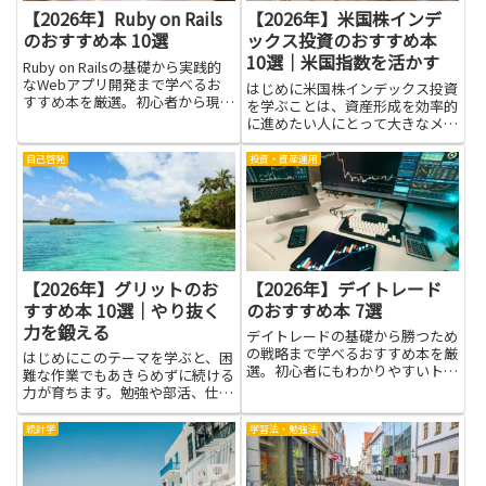
【2026年】Ruby on Rails
【2026年】米国株インデ
のおすすめ本 10選
ックス投資のおすすめ本
10選｜米国指数を活かす
Ruby on Railsの基礎から実践的
なWebアプリ開発まで学べるお
はじめに米国株インデックス投資
すすめ本を厳選。初心者から現場
を学ぶことは、資産形成を効率的
のプロまで幅広く対応していま
に進めたい人にとって大きなメリ
す。
ットになります。米国指数は世界
経済の動きや成長企業の集積を反
自己啓発
投資・資産運用
映するため、長期の分散投資に適
した指標として使いやすい特徴が
あります。本記事で紹介する本
を...
【2026年】グリットのお
【2026年】デイトレード
すすめ本 10選｜やり抜く
のおすすめ本 7選
力を鍛える
デイトレードの基礎から勝つため
の戦略まで学べるおすすめ本を厳
はじめにこのテーマを学ぶと、困
選。初心者にもわかりやすいトレ
難な作業でもあきらめずに続ける
ード指南書を紹介します。
力が育ちます。勉強や部活、仕事
の場面で役立つ基礎となる考え方
です。グリットとは、長い道のり
統計学
学習法・勉強法
を途中で投げ出さず、目標を追い
続ける心の強さを指します。やり
抜く力を鍛えるには、小さな成