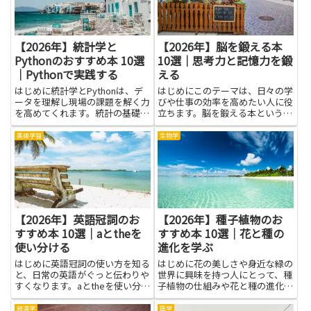
功...
【2026年】統計学と
【2026年】脳を鍛える本
Pythonのおすすめ本 10選
10選｜思考力と記憶力を鍛
｜Pythonで実践する
える
はじめに統計学とPythonは、デ
はじめにこのテーマは、日々の学
ータを理解し現場の課題を解く力
びや仕事の効率を高めたい人に役
を高めてくれます。統計の基礎
立ちます。脳を鍛える本という選
と、データの傾きを読み取る視
択肢を手に取ると、難しい専門書
点、分析を再現性高く進める方法
の代わりに、読みやすい例えや実
英語学習
生物学
を身につけると、資料作成や意思
践ノウハウを通じて、思考力と記
決定の質が上がります。Python
憶力を鍛えるヒントを見つけやす
を使えば、手作業の煩雑さを...
くなります。読書を習慣にする
こ...
【2026年】英語冠詞のお
【2026年】種子植物のお
すすめ本 10選｜aとtheを
すすめ本 10選｜花と種の
使い分ける
進化を学ぶ
はじめに英語冠詞の使い方を知る
はじめに花の美しさや身近な緑の
と、日常の英語がぐっと伝わりや
世界に興味を持つ人にとって、種
すくなります。aとtheを使い分け
子植物の仕組みや花と種の進化を
る感覚を身につければ、相手に伝
知ることは大きな手がかりになり
わる意味が明確になり、文章の流
ます。植物がどのように仲間と協
経済学
医学