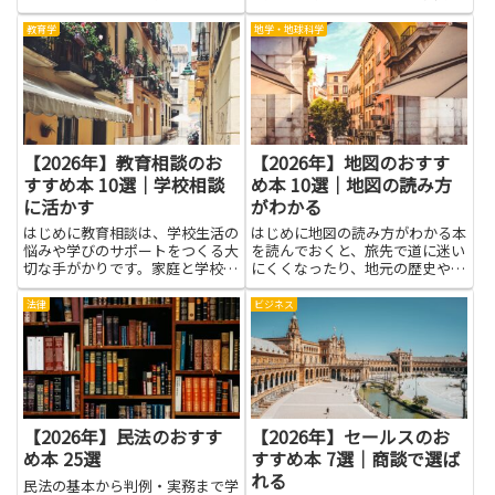
しくみや遺伝の働きを身近な言葉
勝つ考え方を重視します。これら
で理解できます。読みやすい本を
の本を読むことで、手数料や税金
教育学
地学・地球科学
選べば専門用語がやさしく説明さ
といったコスト意識、資産を分散
れ、難しさを感じずに読み進めら
することの意味、複利の力を時間
れます。DNAの基本、遺伝子の...
を味方にする考え方など、投資
の...
【2026年】教育相談のお
【2026年】地図のおすす
すすめ本 10選｜学校相談
め本 10選｜地図の読み方
に活かす
がわかる
はじめに教育相談は、学校生活の
はじめに地図の読み方がわかる本
悩みや学びのサポートをつくる大
を読んでおくと、旅先で道に迷い
切な手がかりです。家庭と学校が
にくくなったり、地元の歴史や地
協力して子どもの居場所を作るた
形を想像しやすくなります。地図
めに、先生と保護者の話をつなぐ
はただの紙や画面の情報ではな
法律
ビジネス
工夫を学べます。専門家の話を理
く、場所と人のつながりを読み解
解しやすく受け止める力が身につ
く道具です。初心者にも分かりや
くと、相談の場がスムーズにな
すい絵や記号の使い方を知ると、
り...
地...
【2026年】民法のおすす
【2026年】セールスのお
め本 25選
すすめ本 7選｜商談で選ば
れる
民法の基本から判例・実務まで学