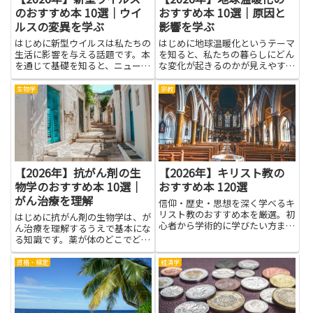
のおすすめ本 10選｜ウイ
おすすめ本 10選｜原因と
ルスの変異を学ぶ
影響を学ぶ
はじめに新型ウイルスは私たちの
はじめに地球温暖化というテーマ
生活に影響を与える話題です。本
を知ると、私たちの暮らしにどん
を通じて基礎を知ると、ニュース
な変化が起きるのかが見えやすく
で耳にする専門用語が分かりやす
なります。原因と影響を学ぶこと
くなります。この記事で紹介する
で、身の回りの選択がどう地球に
生物学
宗教
本は、ウイルスの仕組みと変異の
かかわるのかを、難しくない言葉
仕組みを、難しくなく学べる入り
で理解できます。家でのエネルギ
口になります。科学の考え方を
ーの使い方、移動の方法、食べ
身...
物...
【2026年】抗がん剤の生
【2026年】キリスト教の
物学のおすすめ本 10選｜
おすすめ本 120選
がん治療を理解
信仰・歴史・思想を深く学べるキ
リスト教のおすすめ本を厳選。初
はじめに抗がん剤の生物学は、が
心者から学術的に学びたい方まで
ん治療を理解するうえで基本にな
幅広く役立つ良書を紹介します。
る知識です。薬が体のどこでどう
働くのか、細胞のしくみや反応の
流れを知ると、治療の目的や副作
資格・検定
経済学
用の理由が見えてきます。専門用
語が多く感じる場面もあります
が、身近な例で考えると理解は進
み...