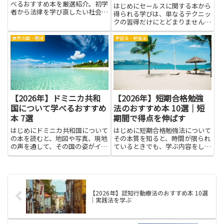
べるおすすめ本を厳選紹介。初学
はじめにセールスに関する本から
者から法律を学び直したい社会人
得られる学びは、単なるテクニッ
まで幅広く役立ちます。
クの習得だけにとどまりません。
商談で選ばれるためのコミュニケ
ーションのコツや相手の本音を引
世界の国・地域
学習法・勉強法
き出す質問、提案の組み立て方と
いった実践的な知識を、体系的に
吸収できます。読むことで商談
前...
【2026年】ドミニカ共和
【2026年】短期合格勉強
国について学べるおすすめ
法のおすすめ本 10選｜短
本 7選
期間で得点を伸ばす
はじめにドミニカ共和国について
はじめに短期合格勉強法について
の本を読むと、地図や写真、現地
その本質を知ると、時間が限られ
の声を通して、その国の姿がイメ
ているときでも、学ぶ内容をしっ
ージしやすくなります。地理や歴
かり整理し、無駄を減らすコツが
史、文化や音楽、食や生活習慣な
身につきます。まずは自分の目的
どを体系的に知ることで、旅行や
をはっきりさせ、日々の学習に小
仕事、学びの場で役立つ基礎知識
さな目標を設定する習慣が生まれ
が身につきます。実際の体験だ
ます。記憶の仕組みを利用する
【2026年】認知行動療法のおすすめ本 10選
け...
方...
｜実践法を学ぶ