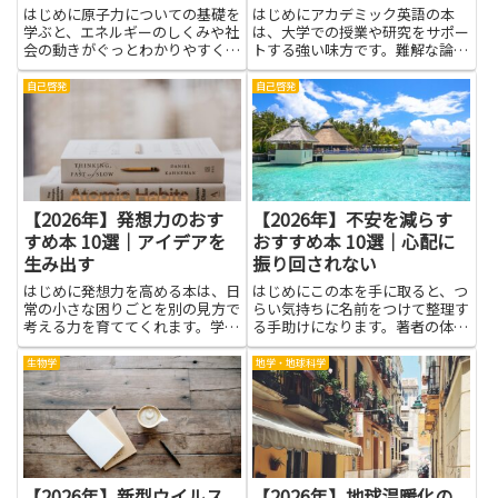
はじめに原子力についての基礎を
はじめにアカデミック英語の本
学ぶと、エネルギーのしくみや社
は、大学での授業や研究をサポー
会の動きがぐっとわかりやすくな
トする強い味方です。難解な論文
ります。この記事で紹介する本
の読み方や、学術的な表現のつか
は、難しい専門用語をできるだけ
い方をやさしく学べるため、課題
自己啓発
自己啓発
控え、日常の例えを使って原子力
に取り組むときの手がかりになり
の基本をていねいに解説します。
ます。読解力と語彙力が同時に育
発電のしくみや資源の使い方、事
つと、授業の説明を理解しやすく
故...
な...
【2026年】発想力のおす
【2026年】不安を減らす
すめ本 10選｜アイデアを
おすすめ本 10選｜心配に
生み出す
振り回されない
はじめに発想力を高める本は、日
はじめにこの本を手に取ると、つ
常の小さな困りごとを別の見方で
らい気持ちに名前をつけて整理す
考える力を育ててくれます。学校
る手助けになります。著者の体験
の課題や部活の準備、友だちとの
談や、難しくない言葉の説明が、
会話のネタ作りなど、実生活のさ
あなた自身の気持ちを見つめ直す
生物学
地学・地球科学
まざまな場面で役に立つでしょ
きっかけになるでしょう。大切な
う。難しい専門用語を避け、身近
のは完璧を求めないことです。小
な事例やイラストで進む本が多
さな気づきや、日常で実践でき
く、...
る...
【2026年】新型ウイルス
【2026年】地球温暖化の