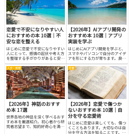
にくいストレスの正体を分かりや
の連携がスムーズになり、問題の
すく整理できるのです。難しい
原因を見つけやすくなります。
専...
供...
恋愛で不安になりやすい人
【2026年】AIアプリ開発の
におすすめの本 10選｜不
おすすめ本 10選｜アプリ
安な恋を整える
実装を学ぶ
はじめに恋愛で不安になりやすい
はじめにAIアプリ開発を学ぶと、
人にとって、感情の起伏や考え方
スマホやパソコンで自分のアイデ
を整理する手がかりがあると安心
アを形にする力が育ちます。良さ
感が違います。本を通して自分の
そうな本を読むと、難しい用語を
不安の原因や思考のクセ、相手と
使わずに仕組みの全体像をつか
人文・思想
恋愛
のやり取りで生じる誤解の傾向を
め、実際の作業の順序も見えやす
知れば、感情を落ち着ける具体的
くなります。初心者でも、まずは
な方法や伝え方の選択肢が広が
小さな機能を作ってみることが
り...
近...
【2026年】神話のおすす
【2026年】恋愛で傷つか
め本 17選
ないおすすめ本 10選｜自
分を守る恋愛術
世界各地の神話を深く学べるおす
すめ本を厳選紹介。初心者から研
はじめに恋愛は楽しくても、傷つ
究者志望まで、知的好奇心を満た
くこともあります。大切なのは自
す一冊がきっと見つかります。
分を守る方法を知ることです。こ