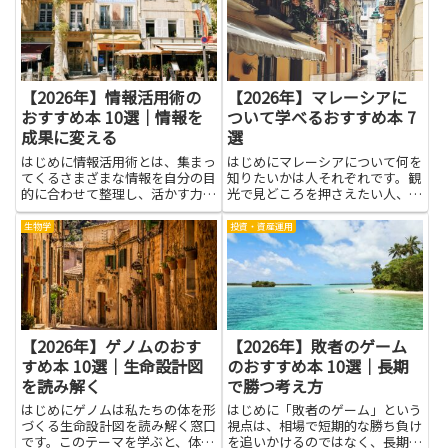
い順序で並べることが大事です。
のヒントを探す手助けをしてくれ
紹介する本は、基本の考え方を
ます。読みやすい言葉と身近な
分...
例...
【2026年】情報活用術の
【2026年】マレーシアに
おすすめ本 10選｜情報を
ついて学べるおすすめ本 7
成果に変える
選
はじめに情報活用術とは、集まっ
はじめにマレーシアについて何を
てくるさまざまな情報を自分の目
知りたいかは人それぞれです。観
的に合わせて整理し、活かす力の
光で見どころを押さえたい人、現
ことです。ニュースの要点を掴む
地の食文化や暮らしを深く理解し
力、データを読み解く視点、体験
たい人、移住や長期滞在を考えて
生物学
投資・資産運用
談を自分の学びに結びつける発想
準備を進める人、ビジネスや歴史
など、日常の場面で役立つ要素が
を学びたい人、語学習得を目指す
詰まっています。この記事で紹
人──目的によって求める本の
介...
タ...
【2026年】ゲノムのおす
【2026年】敗者のゲーム
すめ本 10選｜生命設計図
のおすすめ本 10選｜長期
を読み解く
で勝つ考え方
はじめにゲノムは私たちの体を形
はじめに「敗者のゲーム」という
づくる生命設計図を読み解く窓口
視点は、相場で短期的な勝ち負け
です。このテーマを学ぶと、体の
を追いかけるのではなく、長期で