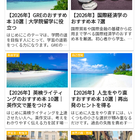
【2026年】GREのおすすめ
【2026年】国際経済学の
本 10選｜大学院留学に役
おすすめ本 7選
立つ
国際貿易や国際金融の基礎から応
用まで学べる国際経済学のおすす
はじめにこのテーマは、学問の道
め本を厳選。初心者から学生、ビ
を目指す人にとって、学習の道筋
ジネス層まで幅広く対応。
をつくる力になります。GREの本
を読むことで、試験のしくみや問
われ方のコツを知り、勉強の計画
英語学習
自己啓発
を立てやすくなるのです。大学院
留学に役立つという視点で考える
と、語彙力・読解力・論理的な...
【2026年】英検ライティ
【2026年】人生をやり直
ングのおすすめ本 10選｜
すおすすめ本 10選｜再出
英作文で差をつける
発のヒントを得る
はじめに英検ライティングを上達
はじめに人生をやり直すには、い
させたい人へ。英作文は、考えを
くつもの小さな選択が積み重なる
わかりやすく伝える力を試す場で
だけです。過去の失敗を責めすぎ
す。良い答案は、伝えたいポイン
ず、それを学びに変える力が大切
トをはっきり示し、例文の言い換
です。このテーマの本は、もう一
学習法・勉強法
世界の国・地域
えを使い分け、読み手が読みやす
度前を向く気持ちを育て、再出発