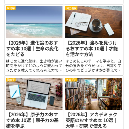
の記事では、恋愛で傷つかないよ
うにする考え方と、相手に流され
生物学
自己啓発
ず自分の気持ちを大事にするコツ
を、やさしく解説します。自分の
価値を信じ、感情を急に決めつ
け...
【2026年】進化論のおす
【2026年】強みを見つけ
すめ本 10選｜生命の変化
るおすすめ本 10選｜才能
をたどる
を活かす方法
はじめに進化論は、生き物が長い
はじめにこのテーマを学ぶと、自
時間をかけてどのように変わって
分の強みをどう見つけ、日常や学
きたかを教えてくれる考え方で
びの中でどう活かすかが見えてき
す。生命の変化をたどるという視
ます。強みは得意なことだけでな
点を持つと、私たちの身の回りの
く、好きな作業や続けられること
物理学
英語学習
自然や動物の姿が、なぜそうなっ
も含まれます。読書を通じて、他
てきたのかを想像する入口になり
の人の体験や考え方を知ること
ます。難しい言葉も、実際の観察
で、自分の才能のヒントが少しず
と...
つ...
【2026年】原子力のおす
【2026年】アカデミック
すめ本 10選｜原子力の基
英語のおすすめ本 10選｜
礎を学ぶ
大学・研究で使える