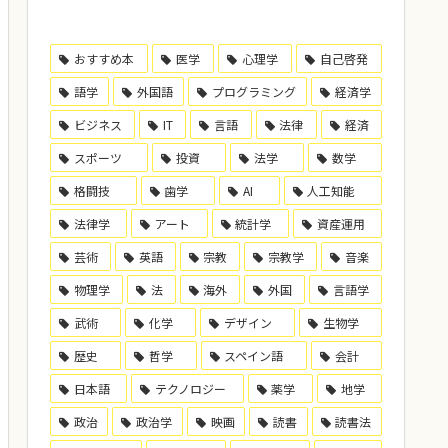
おすすめ本
医学
心理学
自己啓発
語学
外国語
プログラミング
経済学
ビジネス
IT
言語
法律
経済
スポーツ
投資
法学
数学
格闘技
歯学
AI
人工知能
法律学
アート
統計学
資産運用
芸術
英語
宗教
宗教学
音楽
物理学
法
海外
外国
言語学
武術
化学
デザイン
生物学
歴史
哲学
スペイン語
会計
日本語
テクノロジー
薬学
地学
政治
政治学
映画
読書
読書法