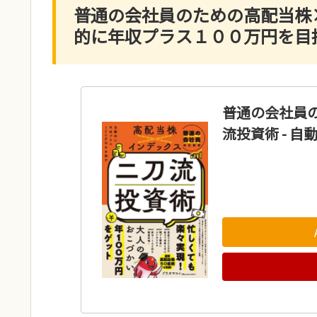
普通の会社員のための高配当株×
的に年収プラス１００万円を目指
普通の会社員
流投資術 - 