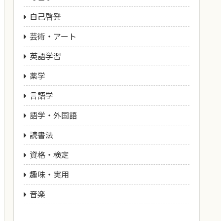
自己啓発
芸術・アート
英語学習
薬学
言語学
語学・外国語
読書法
資格・検定
趣味・実用
音楽