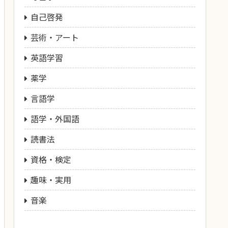
自己啓発
芸術・アート
英語学習
薬学
言語学
語学・外国語
読書法
資格・検定
趣味・実用
音楽