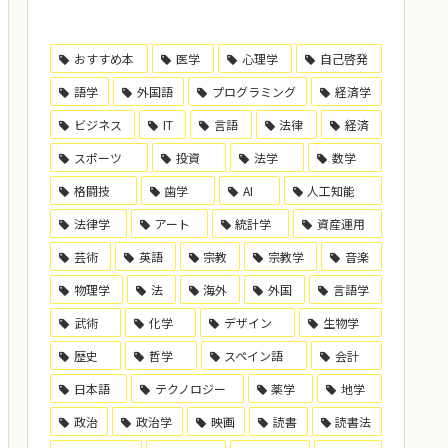
おすすめ本
医学
心理学
自己啓発
語学
外国語
プログラミング
経済学
ビジネス
IT
言語
法律
経済
スポーツ
投資
法学
数学
格闘技
歯学
AI
人工知能
法律学
アート
統計学
資産運用
芸術
英語
宗教
宗教学
音楽
物理学
法
海外
外国
言語学
武術
化学
デザイン
生物学
歴史
哲学
スペイン語
会計
日本語
テクノロジー
薬学
地学
政治
政治学
映画
読書
読書法